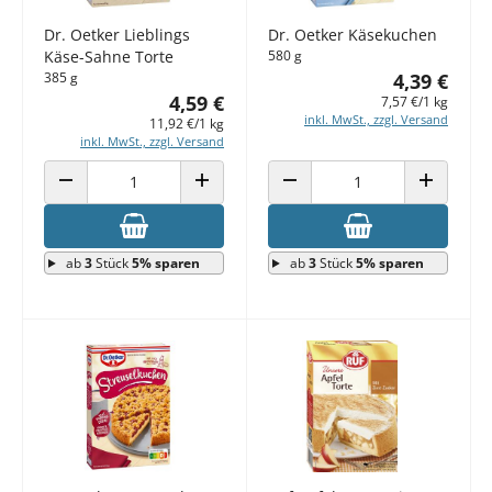
Dr. Oetker Lieblings
Dr. Oetker Käsekuchen
Käse-Sahne Torte
580 g
385 g
4,39 €
4,59 €
7,57 €/1 kg
inkl. MwSt., zzgl. Versand
11,92 €/1 kg
inkl. MwSt., zzgl. Versand
ANZAHL VERRINGERN
ANZAHL ERHÖHEN
ANZAHL VERRINGERN
ANZAHL E
ab
3
Stück
5% sparen
ab
3
Stück
5% sparen