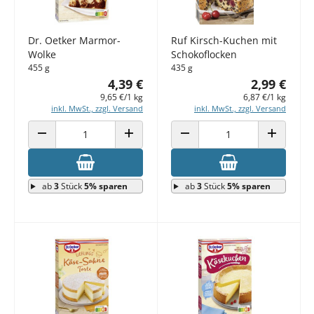
Dr. Oetker Marmor-
Ruf Kirsch-Kuchen mit
Wolke
Schokoflocken
455 g
435 g
4,39 €
2,99 €
9,65 €/1 kg
6,87 €/1 kg
inkl. MwSt., zzgl. Versand
inkl. MwSt., zzgl. Versand
ANZAHL VERRINGERN
ANZAHL ERHÖHEN
ANZAHL VERRINGERN
ANZAHL E
ab
3
Stück
5% sparen
ab
3
Stück
5% sparen