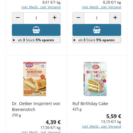
8,61 €/1 kg
8,28 €/1 kg
inkl. MwSt., zzgl. Versand
inkl. MwSt., zzgl. Versand
ANZAHL VERRINGERN
ANZAHL ERHÖHEN
ANZAHL VERRINGERN
ANZAHL E
ab
3
Stück
5% sparen
ab
3
Stück
5% sparen
Dr. Oetker Inspiriert von
Ruf Birthday Cake
Bienenstich
425 g
250 g
5,59 €
4,39 €
13,15 €/1 kg
inkl. MwSt., zzgl. Versand
17,56 €/1 kg
inkl. MwSt., zzgl. Versand