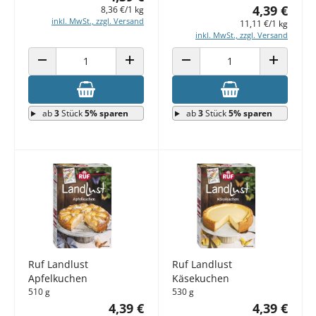
4,39 €
8,36 €/1 kg
inkl. MwSt., zzgl. Versand
11,11 €/1 kg
inkl. MwSt., zzgl. Versand
ANZAHL VERRINGERN
ANZAHL ERHÖHEN
ANZAHL VERRINGERN
ANZAHL E
ab
3
Stück
5% sparen
ab
3
Stück
5% sparen
Ruf Landlust
Ruf Landlust
Apfelkuchen
Käsekuchen
510 g
530 g
4,39 €
4,39 €