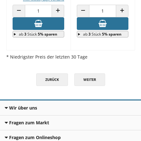
ANZAHL VERRINGERN
ANZAHL ERHÖHEN
ANZAHL VERRINGERN
ANZAHL E
ab
3
Stück
5% sparen
ab
3
Stück
5% sparen
* Niedrigster Preis der letzten 30 Tage
ZURÜCK
WEITER
Wir über uns
Fragen zum Markt
Fragen zum Onlineshop