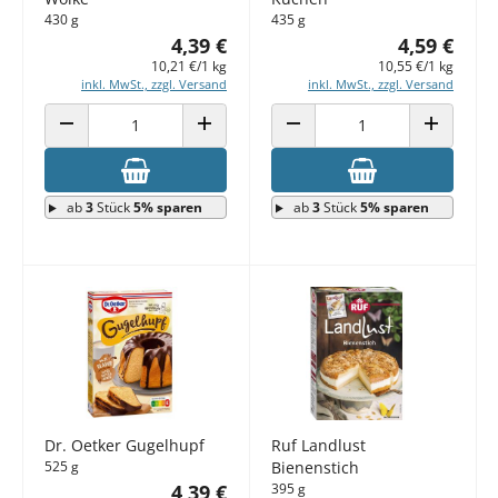
430 g
435 g
4,39 €
4,59 €
10,21 €/1 kg
10,55 €/1 kg
inkl. MwSt., zzgl. Versand
inkl. MwSt., zzgl. Versand
ANZAHL VERRINGERN
ANZAHL ERHÖHEN
ANZAHL VERRINGERN
ANZAHL E
ab
3
Stück
5% sparen
ab
3
Stück
5% sparen
Dr. Oetker Gugelhupf
Ruf Landlust
525 g
Bienenstich
4,39 €
395 g