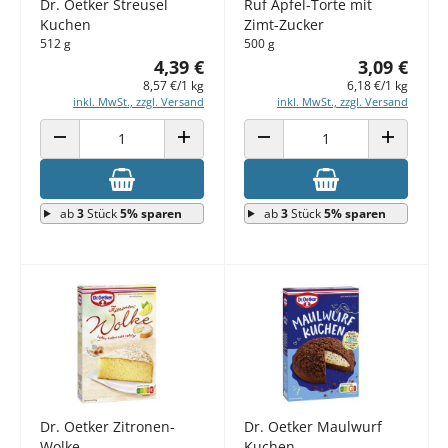
Dr. Oetker Streusel
Ruf Apfel-Torte mit
Kuchen
Zimt-Zucker
512 g
500 g
4,39 €
3,09 €
8,57 €/1 kg
6,18 €/1 kg
inkl. MwSt., zzgl. Versand
inkl. MwSt., zzgl. Versand
ANZAHL VERRINGERN
ANZAHL ERHÖHEN
ANZAHL VERRINGERN
ANZAHL E
ab
3
Stück
5% sparen
ab
3
Stück
5% sparen
Dr. Oetker Zitronen-
Dr. Oetker Maulwurf
Wolke
Kuchen