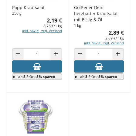
Popp Krautsalat
Golßener Dein
250 g
herzhafter Krautsalat
2,19 €
mit Essig & Öl
1 kg
8,76 €/1 kg
inkl. MwSt., zzgl. Versand
2,89 €
2,89 €/1 kg
inkl. MwSt., zzgl. Versand
ANZAHL VERRINGERN
ANZAHL ERHÖHEN
ANZAHL VERRINGERN
ANZAHL E
ab
3
Stück
5% sparen
ab
3
Stück
5% sparen