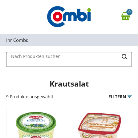
Zum Hauptinhalt springen
0
Zur Navigation springen
0,00 €
MAIN MENU
Zur Suche springen
Ihr Combi:
Nach Produkten suchen
Krautsalat
9
Produkte ausgewählt
FILTERN