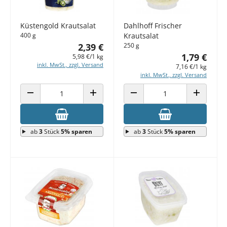
Küstengold Krautsalat
Dahlhoff Frischer
400 g
Krautsalat
2,39 €
250 g
1,79 €
5,98 €/1 kg
inkl. MwSt., zzgl. Versand
7,16 €/1 kg
inkl. MwSt., zzgl. Versand
ANZAHL VERRINGERN
ANZAHL ERHÖHEN
ANZAHL VERRINGERN
ANZAHL E
ab
3
Stück
5% sparen
ab
3
Stück
5% sparen