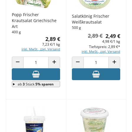
Popp Frischer
Salatkönig Frischer
Krautsalat Griechische
Weißkrautsalat
Art
500 g
400 g
2,89 €
2,49 €
2,89 €
4,98 €/1 kg
7,23 €/1 kg
Tiefstpreis: 2,89 €*
inkl. MwSt., zzgl. Versand
inkl. MwSt., zzgl. Versand
ANZAHL VERRINGERN
ANZAHL ERHÖHEN
ANZAHL VERRINGERN
ANZAHL E
ab
3
Stück
5% sparen