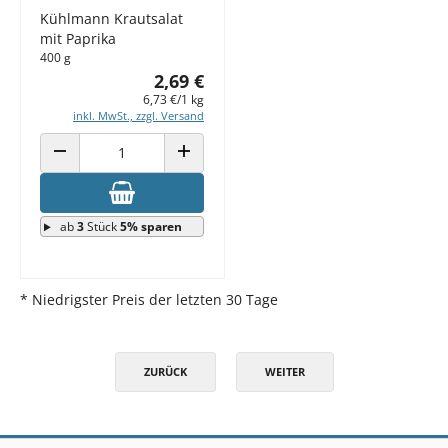
Kühlmann Krautsalat
mit Paprika
400 g
2,69 €
6,73 €/1 kg
inkl. MwSt., zzgl. Versand
ANZAHL VERRINGERN
ANZAHL ERHÖHEN
ab
3
Stück
5% sparen
* Niedrigster Preis der letzten 30 Tage
ZURÜCK
WEITER