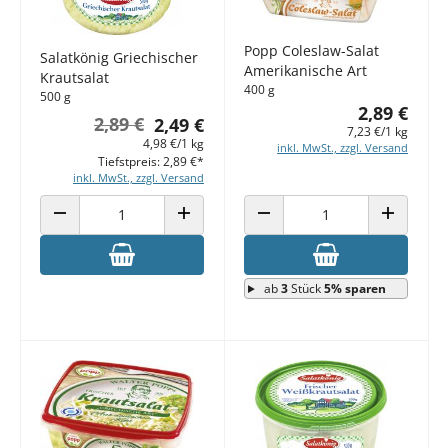
Popp Coleslaw-Salat
Salatkönig Griechischer
Amerikanische Art
Krautsalat
400 g
500 g
2,89 €
2,89 €
2,49 €
7,23 €/1 kg
4,98 €/1 kg
inkl. MwSt., zzgl. Versand
Tiefstpreis: 2,89 €*
inkl. MwSt., zzgl. Versand
ANZAHL VERRINGERN
ANZAHL ERHÖHEN
ANZAHL VERRINGERN
ANZAHL E
ab
3
Stück
5% sparen