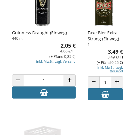
Guinness Draught (Einweg)
Faxe Bier Extra
440 ml
Strong (Einweg)
2,05 €
1 l
3,49 €
4,66 €/1 l
(+ Pfand 0,25 €)
3,49 €/1 l
inkl. MwSt., zzgl. Versand
(+ Pfand 0,25 €)
inkl. MwSt., zzgl.
Versand
ANZAHL VERRINGERN
ANZAHL ERHÖHEN
ANZAHL VERRINGERN
ANZAHL E