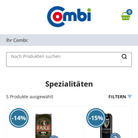
Zum Hauptinhalt springen
0
Zur Navigation springen
0,00 €
MAIN MENU
Zur Suche springen
Ihr Combi:
Nach Produkten suchen
Spezialitäten
5
Produkte ausgewählt
FILTERN
-14%
-15%