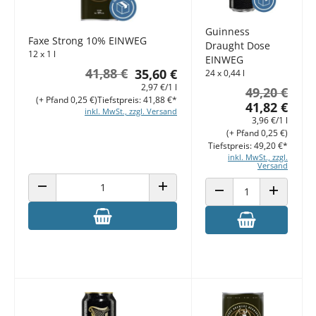
Guinness
Faxe Strong 10% EINWEG
Draught Dose
12 x 1 l
EINWEG
41,88 €
35,60 €
24 x 0,44 l
2,97 €/1 l
49,20 €
(+ Pfand 0,25 €)
Tiefstpreis: 41,88 €*
41,82 €
inkl. MwSt., zzgl. Versand
3,96 €/1 l
(+ Pfand 0,25 €)
Tiefstpreis: 49,20 €*
inkl. MwSt., zzgl.
Versand
ANZAHL VERRINGERN
ANZAHL ERHÖHEN
ANZAHL VERRINGERN
ANZAHL E