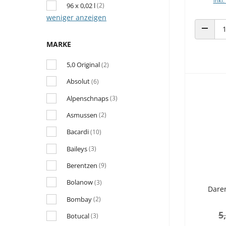
inkl.
96 x 0,02 l
(2)
weniger anzeigen
ANZAHL
MARKE
5,0 Original
(2)
Absolut
(6)
Alpenschnaps
(3)
Asmussen
(2)
Bacardi
(10)
Baileys
(3)
Berentzen
(9)
Bolanow
(3)
Dare
Bombay
(2)
5
Botucal
(3)