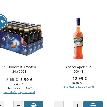
1%
St. Hubertus Tropfen
Aperol Aperitivo
24 x 0,02 l
700 ml
12,99 €
7,59 €
5,99 €
18,56 €/1 l
12,48 €/1 l
inkl. MwSt., zzgl. Versand
Tiefstpreis: 7,59 €*
inkl. MwSt., zzgl. Versand