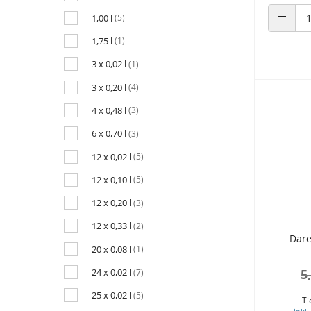
1,00 l
(5)
ANZAHL
1,75 l
(1)
3 x 0,02 l
(1)
3 x 0,20 l
(4)
4 x 0,48 l
(3)
6 x 0,70 l
(3)
12 x 0,02 l
(5)
12 x 0,10 l
(5)
12 x 0,20 l
(3)
12 x 0,33 l
(2)
Dare
20 x 0,08 l
(1)
5
24 x 0,02 l
(7)
25 x 0,02 l
(5)
Ti