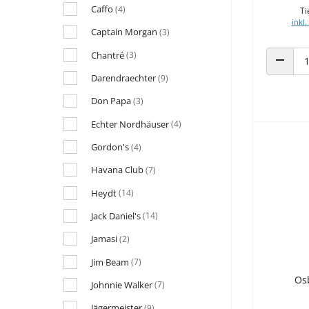
Caffo
(4)
Ti
inkl.
Captain Morgan
(3)
Chantré
(3)
ANZAHL
Darendraechter
(9)
Don Papa
(3)
Echter Nordhäuser
(4)
Gordon's
(4)
Havana Club
(7)
Heydt
(14)
Jack Daniel's
(14)
Jamasi
(2)
Jim Beam
(7)
Os
Johnnie Walker
(7)
Jägermeister
(9)