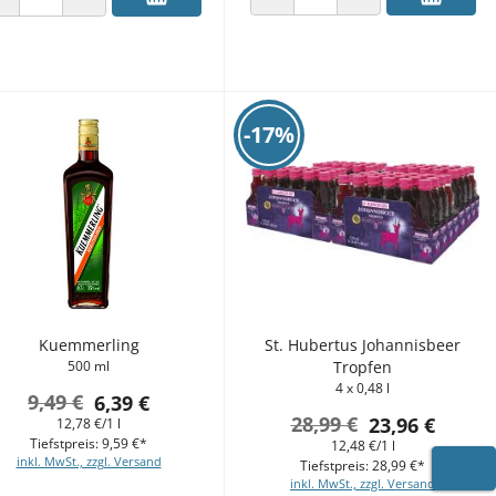
ANZAHL VERRINGERN
ANZAHL ERHÖHEN
ANZAHL VERRINGERN
ANZAHL ERHÖHEN
-17%
Kuemmerling
St. Hubertus Johannisbeer
500 ml
Tropfen
4 x 0,48 l
9,49 €
6,39 €
28,99 €
23,96 €
12,78 €/1 l
Tiefstpreis: 9,59 €*
12,48 €/1 l
inkl. MwSt., zzgl. Versand
Tiefstpreis: 28,99 €*
inkl. MwSt., zzgl. Versand
WARE