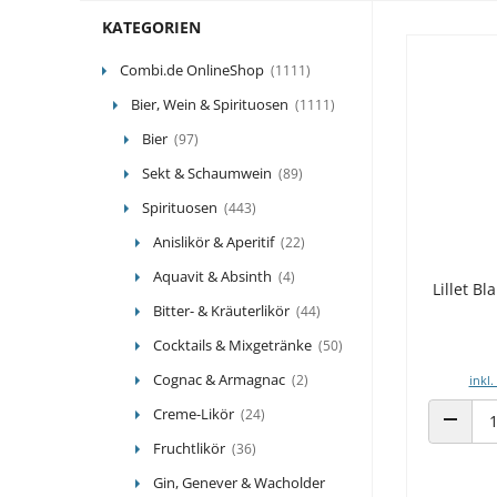
KATEGORIEN
Combi.de OnlineShop
(1111)
Bier, Wein & Spirituosen
(1111)
Bier
(97)
Sekt & Schaumwein
(89)
Spirituosen
(443)
Anislikör & Aperitif
(22)
Aquavit & Absinth
(4)
Lillet Bl
Bitter- & Kräuterlikör
(44)
Cocktails & Mixgetränke
(50)
Cognac & Armagnac
(2)
inkl.
Creme-Likör
(24)
ANZAHL
Fruchtlikör
(36)
Gin, Genever & Wacholder