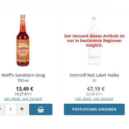
Der Versand dieses Artikels ist
nur in bestimmte Regionen
möglich.
Wolff's Sanddorn-Grog
Smirnoff Red Label Vodka
700 ml
3 l
13,49 €
67,19 €
19,27 €/1 l
22,40 €/1 l
inkl. MwSt., zzgl. Versand
inkl. MwSt., zzgl. Versand
POSTLEITZAHL EINGEBEN
ANZAHL VERRINGERN
ANZAHL ERHÖHEN