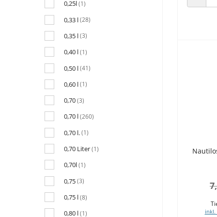
0,25l
(1)
ANZAHL
0,33 l
(28)
0,35 l
(3)
0,40 l
(1)
0,50 l
(41)
0,60 l
(1)
0,70
(3)
0,70 l
(260)
0,70 l.
(1)
0,70 Liter
(1)
Nautilo
0,70l
(1)
0,75
(3)
7
0,75 l
(8)
Ti
inkl.
0,80 l
(1)