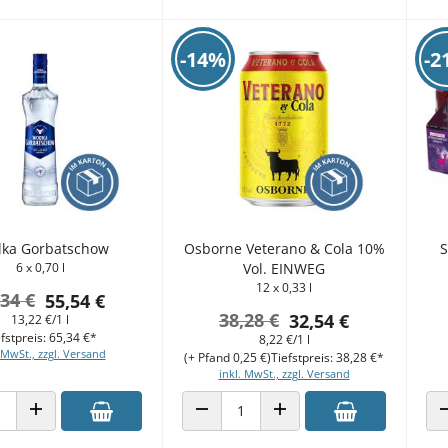
-14%
-2
ka Gorbatschow
Osborne Veterano & Cola 10%
S
6 x 0,70 l
Vol. EINWEG
12 x 0,33 l
,34 €
55,54 €
38,28 €
32,54 €
13,22 €/1 l
fstpreis: 65,34 €*
8,22 €/1 l
 MwSt., zzgl. Versand
(+ Pfand 0,25 €)
Tiefstpreis: 38,28 €*
inkl. MwSt., zzgl. Versand
 VERRINGERN
ANZAHL ERHÖHEN
ANZAHL VERRINGERN
ANZAHL ERHÖHEN