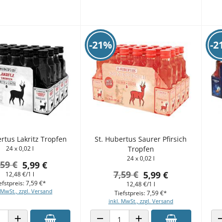
-21%
-2
rtus Lakritz Tropfen
St. Hubertus Saurer Pfirsich
24 x 0,02 l
Tropfen
24 x 0,02 l
,59 €
5,99 €
7,59 €
5,99 €
12,48 €/1 l
efstpreis: 7,59 €*
12,48 €/1 l
 MwSt., zzgl. Versand
Tiefstpreis: 7,59 €*
inkl. MwSt., zzgl. Versand