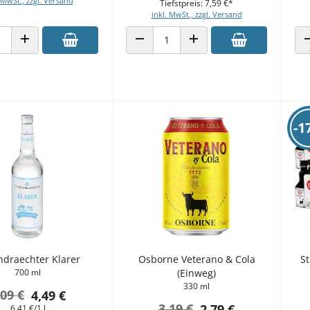
 MwSt., zzgl. Versand
Tiefstpreis: 7,59 €*
inkl. MwSt., zzgl. Versand
 VERRINGERN
ANZAHL ERHÖHEN
ANZAHL VERRINGERN
ANZAHL ERHÖHEN
-1
ndraechter Klarer
Osborne Veterano & Cola
St
700 ml
(Einweg)
330 ml
,09 €
4,49 €
3,19 €
2,79 €
6,41 €/1 l