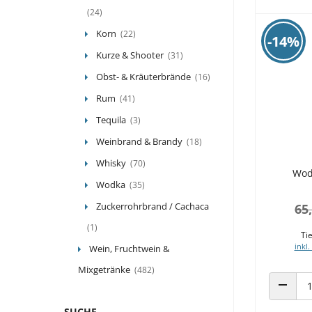
(24)
Korn
(22)
-14%
Kurze & Shooter
(31)
Obst- & Kräuterbrände
(16)
Rum
(41)
Tequila
(3)
Weinbrand & Brandy
(18)
Whisky
(70)
Wod
Wodka
(35)
Zuckerrohrbrand / Cachaca
65
(1)
Tie
inkl.
Wein, Fruchtwein &
Mixgetränke
(482)
ANZAHL
SUCHE