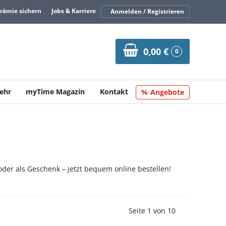
Prämie sichern
Jobs & Karriere
Anmelden / Registrieren
0,00 €
0
ehr
myTime Magazin
Kontakt
Angebote
der als Geschenk – jetzt bequem online bestellen!
Vorherige Seite
Nächste Seit
Seite 1 von 10