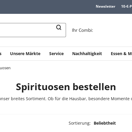
Newsletter
10-€-
n
Ihr Combi:
s
Unsere Märkte
Service
Nachhaltigkeit
Essen & M
tuosen
Spirituosen bestellen
nser breites Sortiment. Ob für die Hausbar, besondere Momente o
Sortierung:
Beliebtheit
odukte ausgewählt