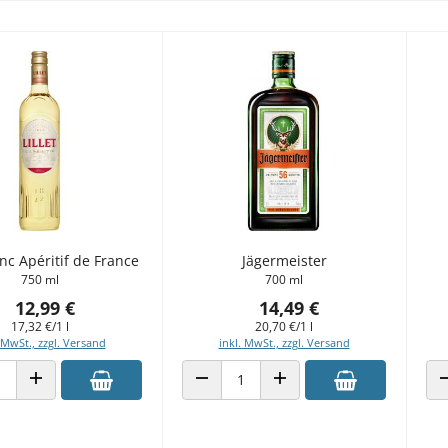
anc Apéritif de France
Jägermeister
750 ml
700 ml
12,99 €
14,49 €
17,32 €/1 l
20,70 €/1 l
 MwSt., zzgl. Versand
inkl. MwSt., zzgl. Versand
 VERRINGERN
ANZAHL ERHÖHEN
ANZAHL VERRINGERN
ANZAHL ERHÖHEN