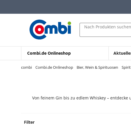
Zum Hauptinhalt springen
Zur Navigation springen
Zur Suche springen
Nach Produkten suche
Combi.de Onlineshop
Aktuelle
combi
Combi.de Onlineshop
Bier, Wein & Spirituosen
Spiri
Von feinem Gin bis zu edlem Whiskey – entdecke u
Filter
443 Pr