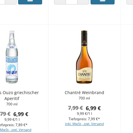
 VERRINGERN
ANZAHL ERHÖHEN
ANZAHL VERRINGERN
ANZAHL ERHÖHEN
s Ouzo griechischer
Chantré Weinbrand
Aperitif
700 ml
700 ml
7,99 €
6,99 €
,79 €
6,99 €
9,99 €/1 l
Tiefstpreis: 7,99 €*
9,99 €/1 l
inkl. MwSt., zzgl. Versand
efstpreis: 7,89 €*
 MwSt., zzgl. Versand