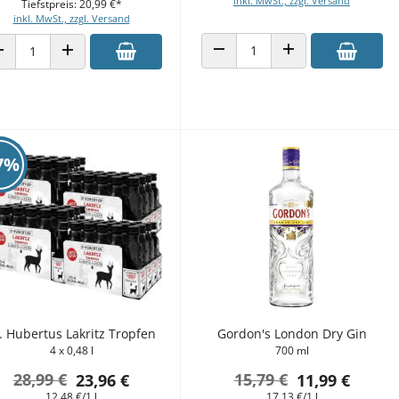
inkl. MwSt., zzgl. Versand
Tiefstpreis: 20,99 €*
inkl. MwSt., zzgl. Versand
ANZAHL VERRINGERN
ANZAHL ERHÖHEN
ANZAHL VERRINGERN
ANZAHL ERHÖHEN
7%
. Hubertus Lakritz Tropfen
Gordon's London Dry Gin
4 x 0,48 l
700 ml
28,99 €
15,79 €
23,96 €
11,99 €
12,48 €/1 l
17,13 €/1 l