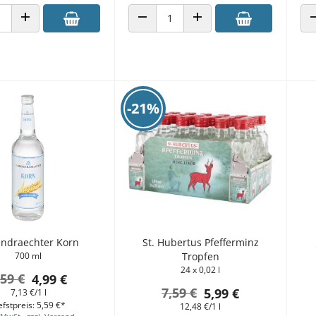
 VERRINGERN
ANZAHL ERHÖHEN
ANZAHL VERRINGERN
ANZAHL ERHÖHEN
-21%
ndraechter Korn
St. Hubertus Pfefferminz
700 ml
Tropfen
24 x 0,02 l
,59 €
4,99 €
7,59 €
5,99 €
7,13 €/1 l
efstpreis: 5,59 €*
12,48 €/1 l