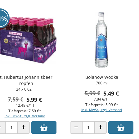
1%
t. Hubertus Johannisbeer
Bolanow Wodka
Tropfen
700 ml
24 x 0,02 l
5,99 €
5,49 €
7,59 €
5,99 €
7,84 €/1 l
Tiefstpreis: 5,99 €*
12,48 €/1 l
inkl. MwSt., zzgl. Versand
Tiefstpreis: 7,59 €*
inkl. MwSt., zzgl. Versand
ANZAHL VERRINGERN
ANZAHL ERHÖHEN
ANZAHL VERRINGERN
ANZAHL ERHÖHEN