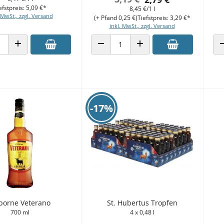
efstpreis: 5,09 €*
8,45 €/1 l
 MwSt., zzgl. Versand
(+ Pfand 0,25 €)
Tiefstpreis: 3,29 €*
inkl. MwSt., zzgl. Versand
 VERRINGERN
ANZAHL ERHÖHEN
ANZAHL VERRINGERN
ANZAHL ERHÖHEN
-17%
borne Veterano
St. Hubertus Tropfen
700 ml
4 x 0,48 l