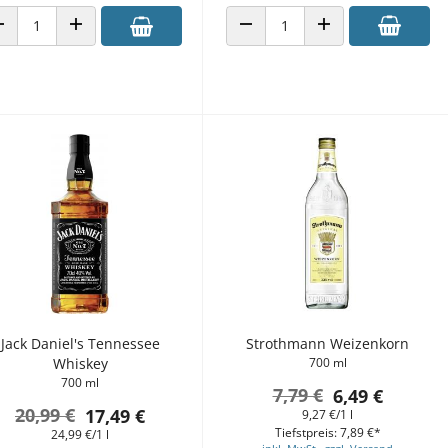
ANZAHL VERRINGERN
ANZAHL ERHÖHEN
ANZAHL VERRINGERN
ANZAHL ERHÖHEN
Jack Daniel's Tennessee
Strothmann Weizenkorn
Whiskey
700 ml
700 ml
7,79 €
6,49 €
20,99 €
17,49 €
9,27 €/1 l
Tiefstpreis: 7,89 €*
24,99 €/1 l