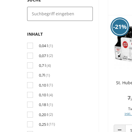
-21%
INHALT
0,04 l
(1)
0,07 l
(2)
0,7 l
(4)
0,7l
(1)
St. Hube
0,10 l
(1)
0,10 l
(4)
7
0,18 l
(1)
Ti
inkl.
0,20 l
(2)
0,25 l
(11)