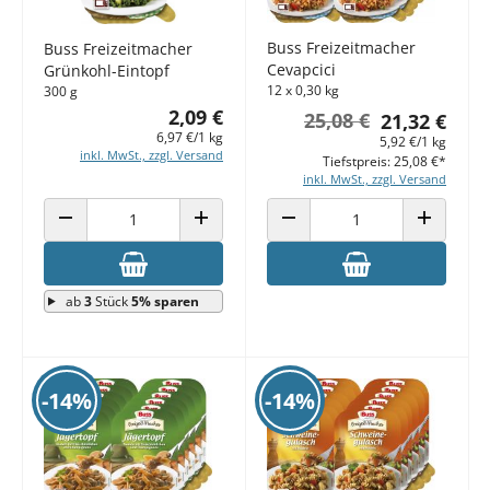
Buss Freizeitmacher
Buss Freizeitmacher
Cevapcici
Grünkohl-Eintopf
12 x 0,30 kg
300 g
2,09 €
25,08 €
21,32 €
6,97 €/1 kg
5,92 €/1 kg
inkl. MwSt., zzgl. Versand
Tiefstpreis: 25,08 €*
inkl. MwSt., zzgl. Versand
ANZAHL VERRINGERN
ANZAHL ERHÖHEN
ANZAHL VERRINGERN
ANZAHL E
ab
3
Stück
5% sparen
-14%
-14%