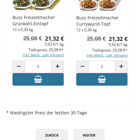
Buss Freizeitmacher
Buss Freizeitmacher
Grünkohl-Eintopf
Currywurst-Topf
12 x 0,30 kg
12 x 0,30 kg
25,08 €
21,32 €
25,08 €
21,32 €
5,92 €/1 kg
5,92 €/1 kg
Tiefstpreis: 25,08 €*
Tiefstpreis: 25,08 €*
inkl. MwSt., zzgl. Versand
inkl. MwSt., zzgl. Versand
ANZAHL VERRINGERN
ANZAHL ERHÖHEN
ANZAHL VERRINGERN
ANZAHL E
* Niedrigster Preis der letzten 30 Tage
ZURÜCK
WEITER