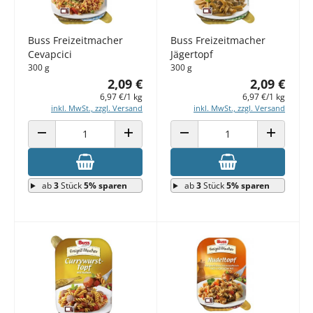
Buss Freizeitmacher
Buss Freizeitmacher
Cevapcici
Jägertopf
300 g
300 g
2,09 €
2,09 €
6,97 €/1 kg
6,97 €/1 kg
inkl. MwSt., zzgl. Versand
inkl. MwSt., zzgl. Versand
ANZAHL VERRINGERN
ANZAHL ERHÖHEN
ANZAHL VERRINGERN
ANZAHL E
ab
3
Stück
5% sparen
ab
3
Stück
5% sparen