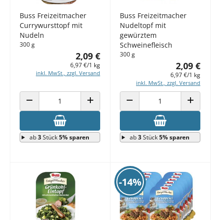
Buss Freizeitmacher
Buss Freizeitmacher
Currywursttopf mit
Nudeltopf mit
Nudeln
gewürztem
300 g
Schweinefleisch
2,09 €
300 g
2,09 €
6,97 €/1 kg
inkl. MwSt., zzgl. Versand
6,97 €/1 kg
inkl. MwSt., zzgl. Versand
ANZAHL VERRINGERN
ANZAHL ERHÖHEN
ANZAHL VERRINGERN
ANZAHL E
ab
3
Stück
5% sparen
ab
3
Stück
5% sparen
-14%