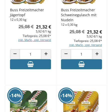
Buss Freizeitmacher
Buss Freizeitmacher
Jägertopf
Schweinegulasch mit
12 x 0,30 kg
Nudeln
12 x 0,30 kg
25,08 €
21,32 €
25,08 €
21,32 €
5,92 €/1 kg
Tiefstpreis: 25,08 €*
5,92 €/1 kg
inkl. MwSt., zzgl. Versand
Tiefstpreis: 25,08 €*
inkl. MwSt., zzgl. Versand
ANZAHL VERRINGERN
ANZAHL ERHÖHEN
ANZAHL VERRINGERN
ANZAHL E
-14%
-14%