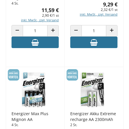
4 St.
9,29 €
11,59 €
2,32 €/1 st
inkl. MwSt., zzgl. Versand
2,90 €/1 st
inkl. MwSt., zzgl. Versand
ANZAHL VERRINGERN
ANZAHL ERHÖHEN
ANZAHL VERRINGERN
ANZAHL E
Energizer Max Plus
Energizer Akku Extreme
Mignon AA
recharge AA 2300mAh
4 St.
2 St.