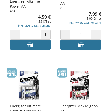
Energizer Alkaline
AA
Power AA
8 St.
4 St.
7,99 €
4,59 €
1,00 €/1 st
1,15 €/1 st
inkl. MwSt., zzgl. Versand
inkl. MwSt., zzgl. Versand
ANZAHL VERRINGERN
ANZAHL ERHÖHEN
ANZAHL VERRINGERN
ANZAHL E
Energizer Ultimate
Energizer Max Mignon
Lithium Mignon AA
AA