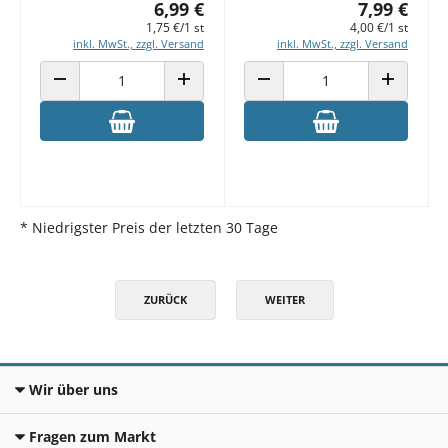
6,99 €
7,99 €
1,75 €/1 st
4,00 €/1 st
inkl. MwSt., zzgl. Versand
inkl. MwSt., zzgl. Versand
ANZAHL VERRINGERN
ANZAHL ERHÖHEN
ANZAHL VERRINGERN
ANZAHL E
* Niedrigster Preis der letzten 30 Tage
ZURÜCK
WEITER
Wir über uns
Fragen zum Markt