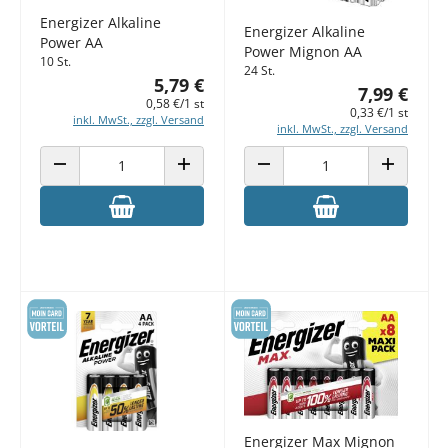
Energizer Alkaline
Energizer Alkaline
Power AA
Power Mignon AA
10 St.
24 St.
5,79 €
7,99 €
0,58 €/1 st
0,33 €/1 st
inkl. MwSt., zzgl. Versand
inkl. MwSt., zzgl. Versand
ANZAHL VERRINGERN
ANZAHL ERHÖHEN
ANZAHL VERRINGERN
ANZAHL E
Energizer Max Mignon