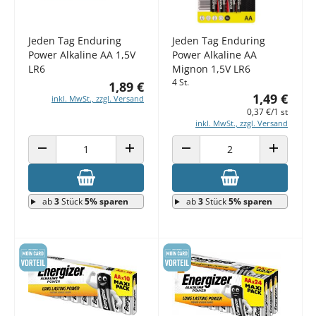
Jeden Tag Enduring
Jeden Tag Enduring
Power Alkaline AA 1,5V
Power Alkaline AA
LR6
Mignon 1,5V LR6
4 St.
1,89 €
1,49 €
inkl. MwSt., zzgl. Versand
0,37 €/1 st
inkl. MwSt., zzgl. Versand
ANZAHL VERRINGERN
ANZAHL ERHÖHEN
ANZAHL VERRINGERN
ANZAHL E
ab
3
Stück
5% sparen
ab
3
Stück
5% sparen