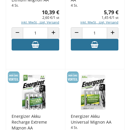
4 St.
4 St.
10,39 €
5,79 €
2,60 €/1 st
1,45 €/1 st
inkl. MwSt., zzgl. Versand
inkl. MwSt., zzgl. Versand
ANZAHL VERRINGERN
ANZAHL ERHÖHEN
ANZAHL VERRINGERN
ANZAHL E
Energizer Akku
Energizer Akku
Recharge Extreme
Universal Mignon AA
Mignon AA
4 St.