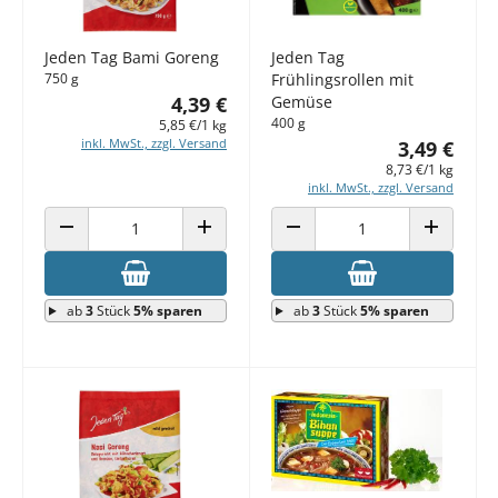
Jeden Tag Bami Goreng
Jeden Tag
750 g
Frühlingsrollen mit
4,39 €
Gemüse
400 g
5,85 €/1 kg
inkl. MwSt., zzgl. Versand
3,49 €
8,73 €/1 kg
inkl. MwSt., zzgl. Versand
ANZAHL VERRINGERN
ANZAHL ERHÖHEN
ANZAHL VERRINGERN
ANZAHL E
ab
3
Stück
5% sparen
ab
3
Stück
5% sparen