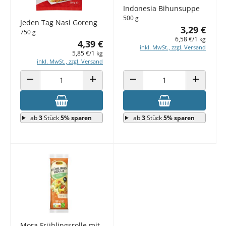
Indonesia Bihunsuppe
500 g
Jeden Tag Nasi Goreng
3,29 €
750 g
6,58 €/1 kg
4,39 €
inkl. MwSt., zzgl. Versand
5,85 €/1 kg
inkl. MwSt., zzgl. Versand
ANZAHL VERRINGERN
ANZAHL ERHÖHEN
ANZAHL VERRINGERN
ANZAHL E
ab
3
Stück
5% sparen
ab
3
Stück
5% sparen
Mora Frühlingsrolle mit