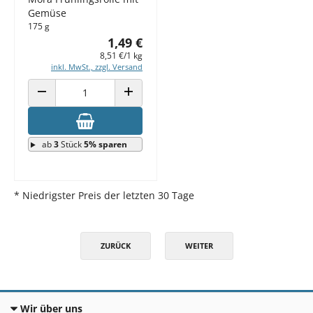
Gemüse
175 g
1,49 €
8,51 €/1 kg
inkl. MwSt., zzgl. Versand
ANZAHL VERRINGERN
ANZAHL ERHÖHEN
ab
3
Stück
5% sparen
* Niedrigster Preis der letzten 30 Tage
ZURÜCK
WEITER
Wir über uns