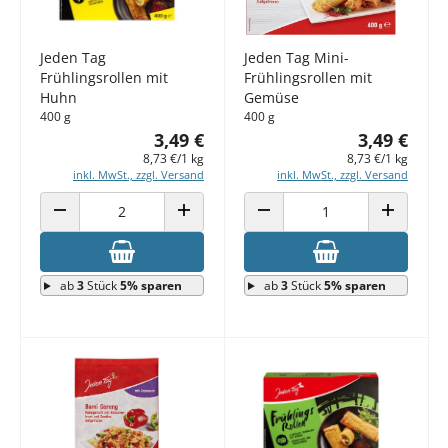
Jeden Tag
Jeden Tag Mini-
Frühlingsrollen mit
Frühlingsrollen mit
Huhn
Gemüse
400 g
400 g
3,49 €
3,49 €
8,73 €/1 kg
8,73 €/1 kg
inkl. MwSt., zzgl. Versand
inkl. MwSt., zzgl. Versand
ANZAHL VERRINGERN
ANZAHL ERHÖHEN
ANZAHL VERRINGERN
ANZAHL E
ab
3
Stück
5% sparen
ab
3
Stück
5% sparen