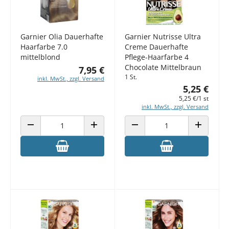
Garnier Olia Dauerhafte
Garnier Nutrisse Ultra
Haarfarbe 7.0
Creme Dauerhafte
mittelblond
Pflege-Haarfarbe 4
Chocolate Mittelbraun
7,95 €
1 St.
inkl. MwSt., zzgl. Versand
5,25 €
5,25 €/1 st
inkl. MwSt., zzgl. Versand
ANZAHL VERRINGERN
ANZAHL ERHÖHEN
ANZAHL VERRINGERN
ANZAHL E