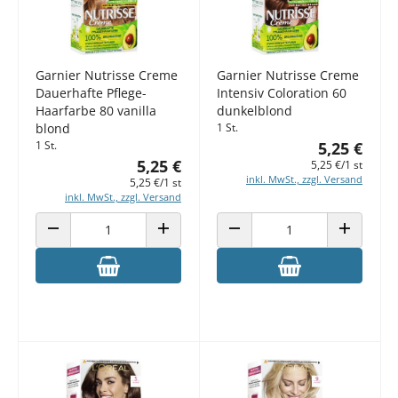
Garnier Nutrisse Creme
Garnier Nutrisse Creme
Dauerhafte Pflege-
Intensiv Coloration 60
Haarfarbe 80 vanilla
dunkelblond
blond
1 St.
1 St.
5,25 €
5,25 €
5,25 €/1 st
inkl. MwSt., zzgl. Versand
5,25 €/1 st
inkl. MwSt., zzgl. Versand
ANZAHL VERRINGERN
ANZAHL ERHÖHEN
ANZAHL VERRINGERN
ANZAHL E