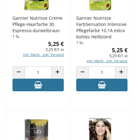
Garnier Nutrisse Creme
Garnier Nutrisse
Pflege-Haarfarbe 30
FarbSensation Intensive
Espresso-dunkelbraun
Pflegefarbe 10.1A extra
1 St.
kühles Hellblond
5,25 €
1 St.
5,25 €
5,25 €/1 st
inkl. MwSt., zzgl. Versand
5,25 €/1 st
inkl. MwSt., zzgl. Versand
ANZAHL VERRINGERN
ANZAHL ERHÖHEN
ANZAHL VERRINGERN
ANZAHL E