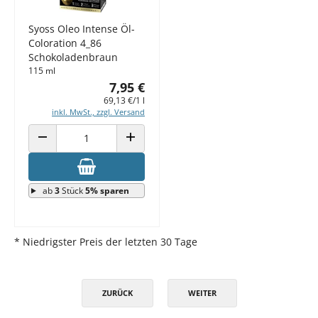
Syoss Oleo Intense Öl-
Coloration 4_86
Schokoladenbraun
115 ml
7,95 €
69,13 €/1 l
inkl. MwSt., zzgl. Versand
ANZAHL VERRINGERN
ANZAHL ERHÖHEN
ab
3
Stück
5% sparen
* Niedrigster Preis der letzten 30 Tage
ZURÜCK
WEITER