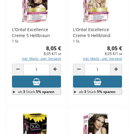
L'Oréal Excellence
L'Oréal Excellence
Creme 5 Hellbraun
Creme 9 Hellblond
1 St.
1 St.
8,05 €
8,05 €
8,05 €/1 st
8,05 €/1 st
inkl. MwSt., zzgl. Versand
inkl. MwSt., zzgl. Versand
ANZAHL VERRINGERN
ANZAHL ERHÖHEN
ANZAHL VERRINGERN
ANZAHL E
ab
3
Stück
5% sparen
ab
3
Stück
5% sparen