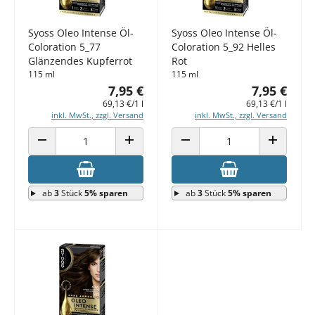
Syoss Oleo Intense Öl-
Syoss Oleo Intense Öl-
Coloration 5_77
Coloration 5_92 Helles
Glänzendes Kupferrot
Rot
115 ml
115 ml
7,95 €
7,95 €
69,13 €/1 l
69,13 €/1 l
inkl. MwSt., zzgl. Versand
inkl. MwSt., zzgl. Versand
ANZAHL VERRINGERN
ANZAHL ERHÖHEN
ANZAHL VERRINGERN
ANZAHL E
ab
3
Stück
5% sparen
ab
3
Stück
5% sparen