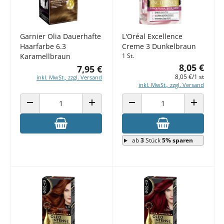
Garnier Olia Dauerhafte
L'Oréal Excellence
Haarfarbe 6.3
Creme 3 Dunkelbraun
Karamellbraun
1 St.
8,05 €
7,95 €
8,05 €/1 st
inkl. MwSt., zzgl. Versand
inkl. MwSt., zzgl. Versand
ANZAHL VERRINGERN
ANZAHL ERHÖHEN
ANZAHL VERRINGERN
ANZAHL E
ab
3
Stück
5% sparen