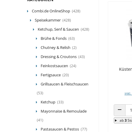
Combi.de OnlineShop
(428)
Speisekammer
(428)
Ketchup, Senf & Saucen
(428)
Brühe & Fonds
(63)
Chutney & Relish
(2)
Dressing & Croutons
(43)
Feinkostsaucen
(24)
Küsten
Fertigsauce
(20)
Grillsaucen & Fleischsaucen
(53)
inkl.
Ketchup
(33)
Mayonnaise & Remoulade
ANZAHL
(41)
ab
3
St
Pastasaucen & Pestos
(77)