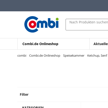
Zum Hauptinhalt springen
Zur Navigation springen
Zur Suche springen
Nach Produkten suche
Combi.de Onlineshop
Aktuelle
combi
Combi.de Onlineshop
Speisekammer
Ketchup, Senf
Filter
3 Prod
KATEGORIEN