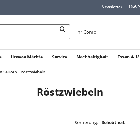
Newsletter
10-€-
n
Ihr Combi:
s
Unsere Märkte
Service
Nachhaltigkeit
Essen & M
 & Saucen
Röstzwiebeln
Röstzwiebeln
Sortierung:
Beliebtheit
ukte ausgewählt