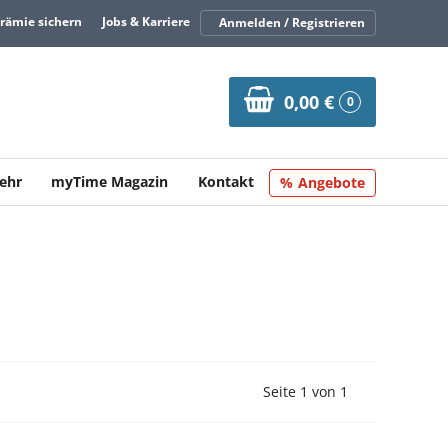
Prämie sichern
Jobs & Karriere
Anmelden / Registrieren
0,00 €
0
ehr
myTime Magazin
Kontakt
Angebote
Vorherige Seite
Nächste Seit
Seite 1 von 1