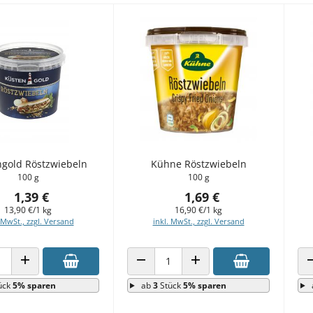
gold Röstzwiebeln
Kühne Röstzwiebeln
100 g
100 g
1,39 €
1,69 €
13,90 €/1 kg
16,90 €/1 kg
 MwSt., zzgl. Versand
inkl. MwSt., zzgl. Versand
 VERRINGERN
ANZAHL ERHÖHEN
ANZAHL VERRINGERN
ANZAHL ERHÖHEN
ück
5% sparen
ab
3
Stück
5% sparen