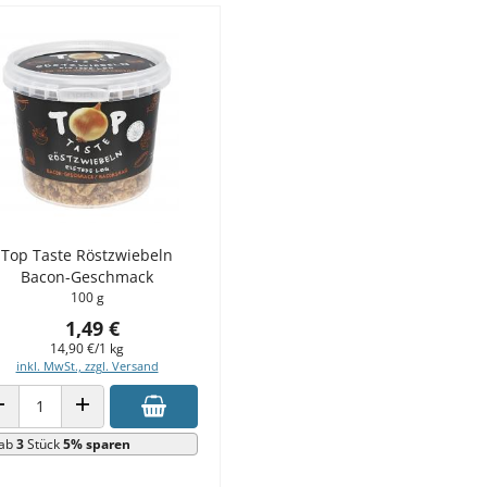
Top Taste Röstzwiebeln
Bacon-Geschmack
100 g
1,49 €
14,90 €/1 kg
inkl. MwSt., zzgl. Versand
ANZAHL VERRINGERN
ANZAHL ERHÖHEN
ab
3
Stück
5% sparen