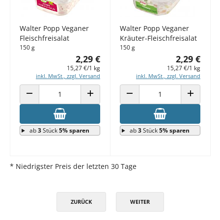
Walter Popp Veganer
Walter Popp Veganer
Fleischfreisalat
Kräuter-Fleischfreisalat
150 g
150 g
2,29 €
2,29 €
15,27 €/1 kg
15,27 €/1 kg
inkl. MwSt., zzgl. Versand
inkl. MwSt., zzgl. Versand
ANZAHL VERRINGERN
ANZAHL ERHÖHEN
ANZAHL VERRINGERN
ANZAHL E
ab
3
Stück
5% sparen
ab
3
Stück
5% sparen
* Niedrigster Preis der letzten 30 Tage
ZURÜCK
WEITER