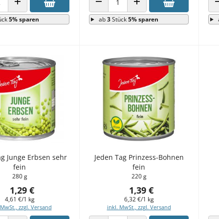
 VERRINGERN
ANZAHL ERHÖHEN
ANZAHL VERRINGERN
ANZAHL ERHÖHEN
ück
5% sparen
ab
3
Stück
5% sparen
ag Junge Erbsen sehr
Jeden Tag Prinzess-Bohnen
fein
fein
280 g
220 g
1,29 €
1,39 €
4,61 €/1 kg
6,32 €/1 kg
 MwSt., zzgl. Versand
inkl. MwSt., zzgl. Versand