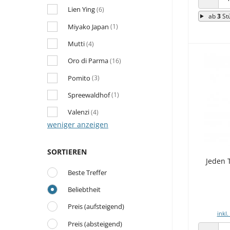
ANZAHL
Lien Ying
(6)
ab
3
St
Miyako Japan
(1)
Mutti
(4)
Oro di Parma
(16)
Pomito
(3)
Spreewaldhof
(1)
Valenzi
(4)
weniger anzeigen
SORTIEREN
Jeden 
Beste Treffer
Beliebtheit
Preis (aufsteigend)
inkl.
Preis (absteigend)