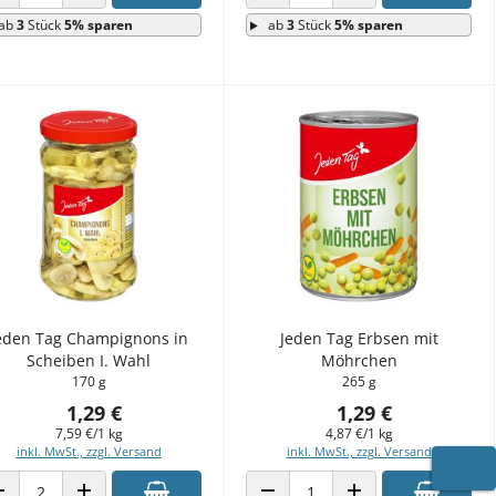
ANZAHL VERRINGERN
ANZAHL ERHÖHEN
ANZAHL VERRINGERN
ANZAHL ERHÖHEN
ab
3
Stück
5% sparen
ab
3
Stück
5% sparen
eden Tag Champignons in
Jeden Tag Erbsen mit
Scheiben I. Wahl
Möhrchen
170 g
265 g
1,29 €
1,29 €
7,59 €/1 kg
4,87 €/1 kg
inkl. MwSt., zzgl. Versand
inkl. MwSt., zzgl. Versand
WARE