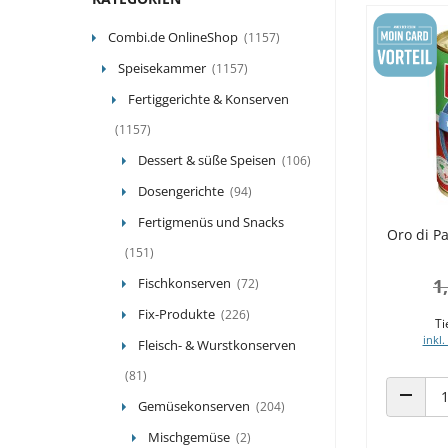
Combi.de OnlineShop
(1157)
Speisekammer
(1157)
Fertiggerichte & Konserven
(1157)
Dessert & süße Speisen
(106)
Dosengerichte
(94)
Fertigmenüs und Snacks
Oro di P
(151)
Fischkonserven
1
(72)
Fix-Produkte
(226)
Ti
inkl.
Fleisch- & Wurstkonserven
(81)
Gemüsekonserven
(204)
ANZAHL
Mischgemüse
(2)