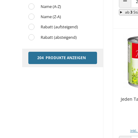
Name (A-Z)
ANZAHL
ab
3
St
Name (Z-A)
Rabatt (aufsteigend)
Rabatt (absteigend)
204 PRODUKTE ANZEIGEN
Jeden T
inkl.