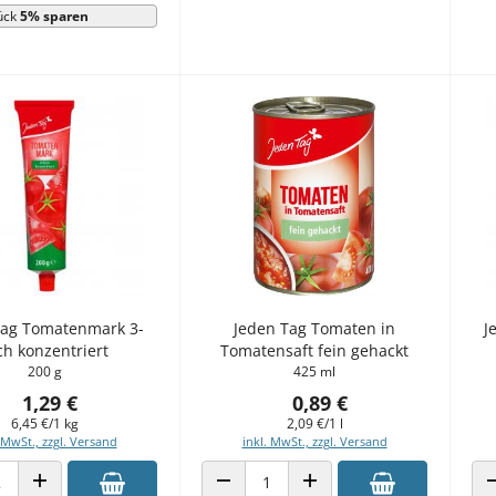
ück
5% sparen
Tag Tomatenmark 3-
Jeden Tag Tomaten in
J
ch konzentriert
Tomatensaft fein gehackt
200 g
425 ml
1,29 €
0,89 €
6,45 €/1 kg
2,09 €/1 l
 MwSt., zzgl. Versand
inkl. MwSt., zzgl. Versand