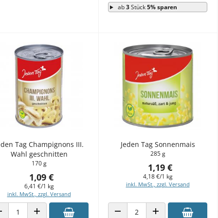
ab
3
Stück
5% sparen
eden Tag Champignons III.
Jeden Tag Sonnenmais
Wahl geschnitten
285 g
170 g
1,19 €
1,09 €
4,18 €/1 kg
inkl. MwSt., zzgl. Versand
6,41 €/1 kg
inkl. MwSt., zzgl. Versand