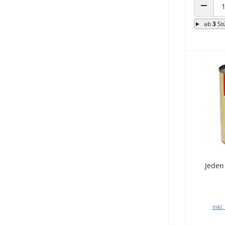
ANZAHL
ab
3
St
Jeden
inkl.