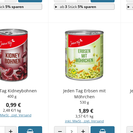
 VERRINGERN
ANZAHL ERHÖHEN
ANZAHL VERRINGERN
ANZAHL ERHÖHEN
ück
5% sparen
ab
3
Stück
5% sparen
 Tag Kidneybohnen
Jeden Tag Erbsen mit
J
400 g
Möhrchen
530 g
0,99 €
1,89 €
2,48 €/1 kg
 MwSt., zzgl. Versand
3,57 €/1 kg
inkl. MwSt., zzgl. Versand