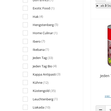
Don Enrico
(1)
ANZAHL
ab
3
St
Exotic Food
(1)
Hak
(4)
Hengstenberg
(5)
Home Culinar
(1)
Ibero
(7)
Ikebana
(1)
Jeden Tag
(33)
Jeden Tag Bio
(4)
Kappa Antipasti
(3)
Jeden
Kühne
(12)
Küstengold
(35)
inkl.
Leuchtenberg
(1)
Liakada
(10)