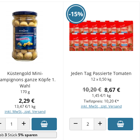
-15%
Küstengold Mini-
Jeden Tag Passierte Tomaten
ampignons ganze Köpfe 1.
12 x 0,50 kg
Wahl
10,20 €
8,67 €
170 g
1,45 €/1 kg
2,29 €
Tiefstpreis: 10,20 €*
13,47 €/1 kg
inkl. MwSt., zzgl. Versand
inkl. MwSt., zzgl. Versand
ANZAHL VERRINGERN
ANZAHL ERHÖHEN
ANZAHL VERRINGERN
ANZAHL ERHÖHEN
ab
3
Stück
5% sparen