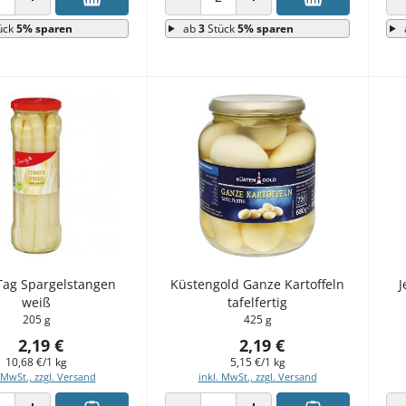
 VERRINGERN
ANZAHL ERHÖHEN
ANZAHL VERRINGERN
ANZAHL ERHÖHEN
ück
5% sparen
ab
3
Stück
5% sparen
Tag Spargelstangen
Küstengold Ganze Kartoffeln
J
weiß
tafelfertig
205 g
425 g
2,19 €
2,19 €
10,68 €/1 kg
5,15 €/1 kg
 MwSt., zzgl. Versand
inkl. MwSt., zzgl. Versand