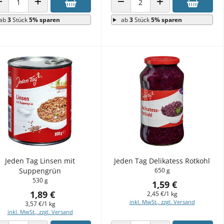
ANZAHL VERRINGERN
ANZAHL ERHÖHEN
ANZAHL VERRINGERN
ANZAHL ERHÖHEN
ab
3
Stück
5% sparen
ab
3
Stück
5% sparen
Jeden Tag Linsen mit
Jeden Tag Delikatess Rotkohl
Suppengrün
650 g
530 g
1,59 €
1,89 €
2,45 €/1 kg
inkl. MwSt., zzgl. Versand
3,57 €/1 kg
inkl. MwSt., zzgl. Versand