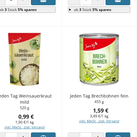
ANZAHL VERRINGERN
ANZAHL ERHÖHEN
ANZAHL VERRINGERN
ANZAHL ERHÖHEN
ab
3
Stück
5% sparen
ab
3
Stück
5% sparen
eden Tag Weinsauerkraut
Jeden Tag Brechbohnen fein
mild
455 g
520 g
1,59 €
0,99 €
3,49 €/1 kg
inkl. MwSt., zzgl. Versand
1,90 €/1 kg
inkl. MwSt., zzgl. Versand