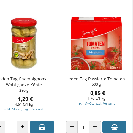
eden Tag Champignons I.
Jeden Tag Passierte Tomaten
Wahl ganze Köpfe
500 g
280 g
0,85 €
1,29 €
1,70 €/1 kg
inkl. MwSt., zzgl. Versand
4,61 €/1 kg
inkl. MwSt., zzgl. Versand
ANZAHL VERRINGERN
ANZAHL ERHÖHEN
ANZAHL VERRINGERN
ANZAHL ERHÖHEN