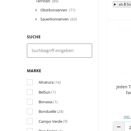
Terrinen
(89)
ab
3
St
Obstkonserven
(71)
Sauerkonserven
(63)
SUCHE
MARKE
Alnatura
(16)
Jeden 
BelSun
(1)
fa
Bonasia
(1)
Bonduelle
(24)
inkl.
Campo Verde
(9)