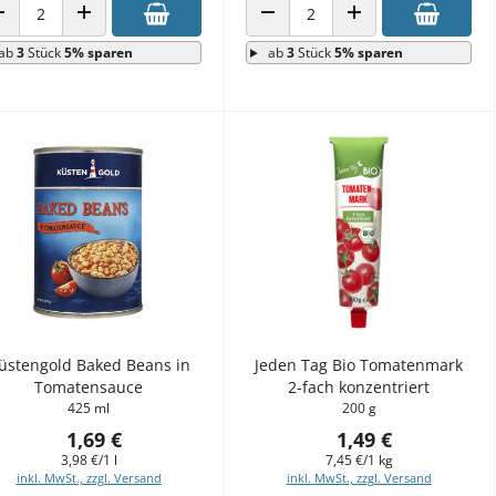
ANZAHL VERRINGERN
ANZAHL ERHÖHEN
ANZAHL VERRINGERN
ANZAHL ERHÖHEN
ab
3
Stück
5% sparen
ab
3
Stück
5% sparen
üstengold Baked Beans in
Jeden Tag Bio Tomatenmark
Tomatensauce
2-fach konzentriert
425 ml
200 g
1,69 €
1,49 €
3,98 €/1 l
7,45 €/1 kg
inkl. MwSt., zzgl. Versand
inkl. MwSt., zzgl. Versand