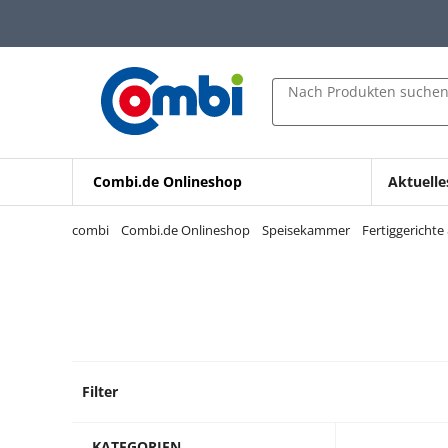
Zum Hauptinhalt springen
Zur Navigation springen
Zur Suche springen
Nach Produkten suche
Combi.de Onlineshop
Aktuelle
combi
Combi.de Onlineshop
Speisekammer
Fertiggericht
Filter
204 Pr
KATEGORIEN