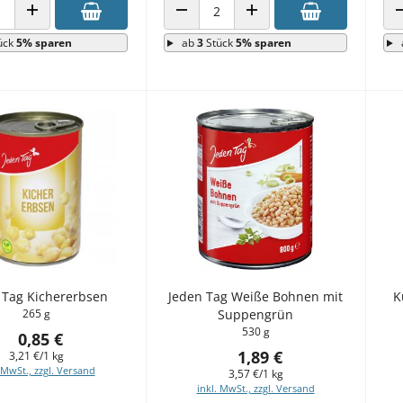
 VERRINGERN
ANZAHL ERHÖHEN
ANZAHL VERRINGERN
ANZAHL ERHÖHEN
ück
5% sparen
ab
3
Stück
5% sparen
 Tag Kichererbsen
Jeden Tag Weiße Bohnen mit
K
265 g
Suppengrün
530 g
0,85 €
1,89 €
3,21 €/1 kg
 MwSt., zzgl. Versand
3,57 €/1 kg
inkl. MwSt., zzgl. Versand