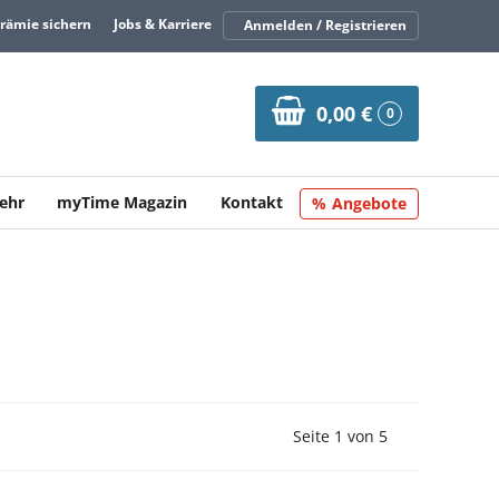
Prämie sichern
Jobs & Karriere
Anmelden / Registrieren
0,00 €
0
ehr
myTime Magazin
Kontakt
Angebote
Vorherige Seite
Nächste Seit
Seite 1 von 5