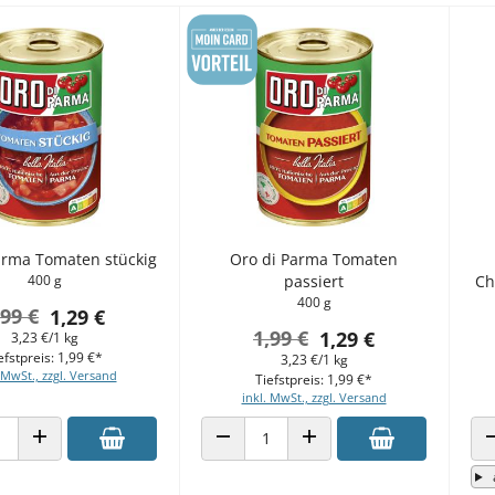
arma Tomaten stückig
Oro di Parma Tomaten
400 g
passiert
Ch
400 g
,99 €
1,29 €
1,99 €
1,29 €
3,23 €/1 kg
efstpreis: 1,99 €*
3,23 €/1 kg
 MwSt., zzgl. Versand
Tiefstpreis: 1,99 €*
inkl. MwSt., zzgl. Versand
 VERRINGERN
ANZAHL ERHÖHEN
ANZAHL VERRINGERN
ANZAHL ERHÖHEN