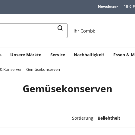
Newsletter
10-€-
n
Ihr Combi:
s
Unsere Märkte
Service
Nachhaltigkeit
Essen & M
e & Konserven
Gemüsekonserven
Gemüsekonserven
Sortierung:
Beliebtheit
odukte ausgewählt