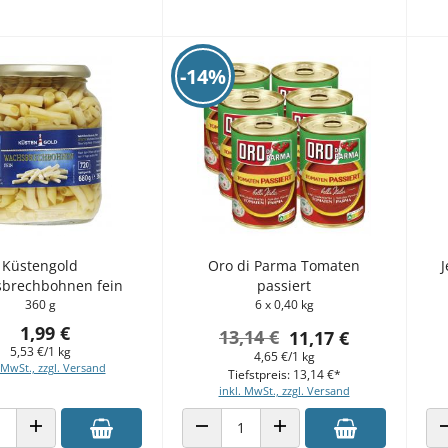
-14%
Küstengold
Oro di Parma Tomaten
J
brechbohnen fein
passiert
360 g
6 x 0,40 kg
1,99 €
13,14 €
11,17 €
5,53 €/1 kg
4,65 €/1 kg
 MwSt., zzgl. Versand
Tiefstpreis: 13,14 €*
inkl. MwSt., zzgl. Versand
 VERRINGERN
ANZAHL ERHÖHEN
ANZAHL VERRINGERN
ANZAHL ERHÖHEN