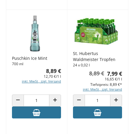
St. Hubertus
Puschkin Ice Mint
Waldmeister Tropfen
700 ml
24 x 0,02 l
8,89 €
8,89 €
7,99 €
12,70 €/1 l
16,65 €/1 l
inkl. MwSt., zzgl. Versand
Tiefstpreis: 8,89 €*
inkl. MwSt., zzgl. Versand
ANZAHL VERRINGERN
ANZAHL ERHÖHEN
ANZAHL VERRINGERN
ANZAHL E