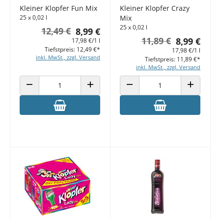
Kleiner Klopfer Fun Mix
Kleiner Klopfer Crazy
25 x 0,02 l
Mix
25 x 0,02 l
12,49 €
8,99 €
11,89 €
8,99 €
17,98 €/1 l
Tiefstpreis: 12,49 €*
17,98 €/1 l
inkl. MwSt., zzgl. Versand
Tiefstpreis: 11,89 €*
inkl. MwSt., zzgl. Versand
ANZAHL VERRINGERN
ANZAHL ERHÖHEN
ANZAHL VERRINGERN
ANZAHL E