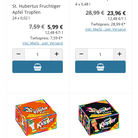
4 x 0,48 l
St. Hubertus Fruchtiger
28,99 €
Apfel Tropfen
23,96 €
24 x 0,02 l
12,48 €/1 l
Tiefstpreis: 28,99 €*
7,59 €
5,99 €
inkl. MwSt., zzgl. Versand
12,48 €/1 l
Tiefstpreis: 7,59 €*
inkl. MwSt., zzgl. Versand
ANZAHL VERRINGERN
ANZAHL ERHÖHEN
ANZAHL VERRINGERN
ANZAHL E