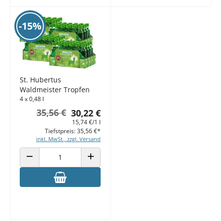
-15%
St. Hubertus
Waldmeister Tropfen
4 x 0,48 l
35,56 €
30,22 €
15,74 €/1 l
Tiefstpreis: 35,56 €*
inkl. MwSt., zzgl. Versand
ANZAHL VERRINGERN
ANZAHL ERHÖHEN