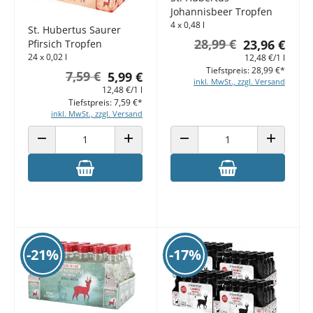
Johannisbeer Tropfen
4 x 0,48 l
St. Hubertus Saurer
28,99 €
23,96 €
Pfirsich Tropfen
24 x 0,02 l
12,48 €/1 l
Tiefstpreis: 28,99 €*
7,59 €
5,99 €
inkl. MwSt., zzgl. Versand
12,48 €/1 l
Tiefstpreis: 7,59 €*
inkl. MwSt., zzgl. Versand
ANZAHL VERRINGERN
ANZAHL ERHÖHEN
ANZAHL VERRINGERN
ANZAHL E
-21%
-17%