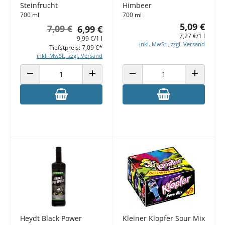
Steinfrucht
Himbeer
700 ml
700 ml
5,09 €
7,09 €
6,99 €
7,27 €/1 l
9,99 €/1 l
inkl. MwSt., zzgl. Versand
Tiefstpreis: 7,09 €*
inkl. MwSt., zzgl. Versand
ANZAHL VERRINGERN
ANZAHL ERHÖHEN
ANZAHL VERRINGERN
ANZAHL E
Heydt Black Power
Kleiner Klopfer Sour Mix