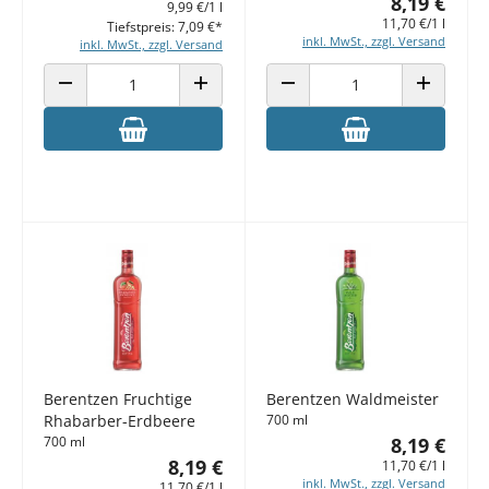
8,19 €
9,99 €/1 l
11,70 €/1 l
Tiefstpreis: 7,09 €*
inkl. MwSt., zzgl. Versand
inkl. MwSt., zzgl. Versand
ANZAHL VERRINGERN
ANZAHL ERHÖHEN
ANZAHL VERRINGERN
ANZAHL E
Berentzen Fruchtige
Berentzen Waldmeister
Rhabarber-Erdbeere
700 ml
700 ml
8,19 €
8,19 €
11,70 €/1 l
inkl. MwSt., zzgl. Versand
11,70 €/1 l