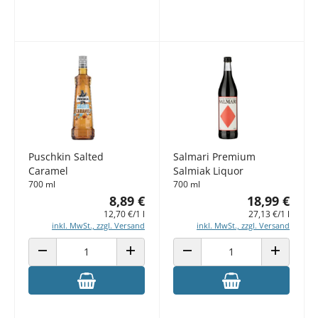
Puschkin Salted
Salmari Premium
Caramel
Salmiak Liquor
700 ml
700 ml
8,89 €
18,99 €
12,70 €/1 l
27,13 €/1 l
inkl. MwSt., zzgl. Versand
inkl. MwSt., zzgl. Versand
ANZAHL VERRINGERN
ANZAHL ERHÖHEN
ANZAHL VERRINGERN
ANZAHL E