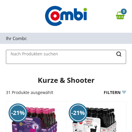
Zum Hauptinhalt springen
0
Zur Navigation springen
0,00 €
MAIN MENU
Zur Suche springen
Ihr Combi:
Nach Produkten suchen
Kurze & Shooter
31
Produkte ausgewählt
FILTERN
-21%
-21%