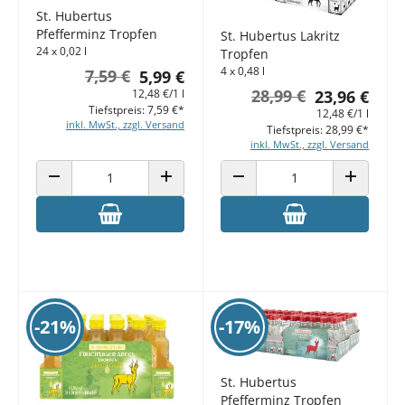
St. Hubertus
Pfefferminz Tropfen
St. Hubertus Lakritz
24 x 0,02 l
Tropfen
4 x 0,48 l
7,59 €
5,99 €
28,99 €
23,96 €
12,48 €/1 l
Tiefstpreis: 7,59 €*
12,48 €/1 l
inkl. MwSt., zzgl. Versand
Tiefstpreis: 28,99 €*
inkl. MwSt., zzgl. Versand
ANZAHL VERRINGERN
ANZAHL ERHÖHEN
ANZAHL VERRINGERN
ANZAHL E
-21%
-17%
St. Hubertus
Pfefferminz Tropfen