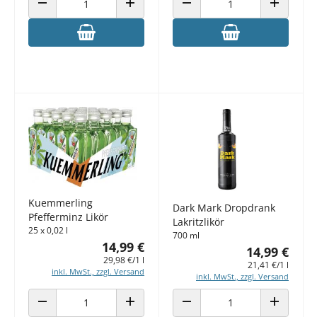
ANZAHL VERRINGERN
ANZAHL ERHÖHEN
ANZAHL VERRINGERN
ANZAHL E
Kuemmerling
Dark Mark Dropdrank
Pfefferminz Likör
Lakritzlikör
25 x 0,02 l
700 ml
14,99 €
14,99 €
29,98 €/1 l
21,41 €/1 l
inkl. MwSt., zzgl. Versand
inkl. MwSt., zzgl. Versand
ANZAHL VERRINGERN
ANZAHL ERHÖHEN
ANZAHL VERRINGERN
ANZAHL E