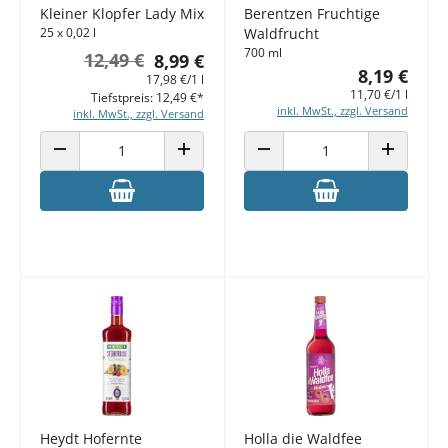
Kleiner Klopfer Lady Mix
Berentzen Fruchtige
25 x 0,02 l
Waldfrucht
700 ml
12,49 €
8,99 €
8,19 €
17,98 €/1 l
11,70 €/1 l
Tiefstpreis: 12,49 €*
inkl. MwSt., zzgl. Versand
inkl. MwSt., zzgl. Versand
ANZAHL VERRINGERN
ANZAHL ERHÖHEN
ANZAHL VERRINGERN
ANZAHL E
Heydt Hofernte
Holla die Waldfee