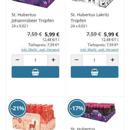
St. Hubertus Lakritz
St. Hubertus
Tropfen
Johannisbeer Tropfen
24 x 0,02 l
24 x 0,02 l
7,59 €
7,59 €
5,99 €
5,99 €
12,48 €/1 l
12,48 €/1 l
Tiefstpreis: 7,59 €*
Tiefstpreis: 7,59 €*
inkl. MwSt., zzgl. Versand
inkl. MwSt., zzgl. Versand
ANZAHL VERRINGERN
ANZAHL ERHÖHEN
ANZAHL VERRINGERN
ANZAHL E
-21%
-17%
St. Hubertus