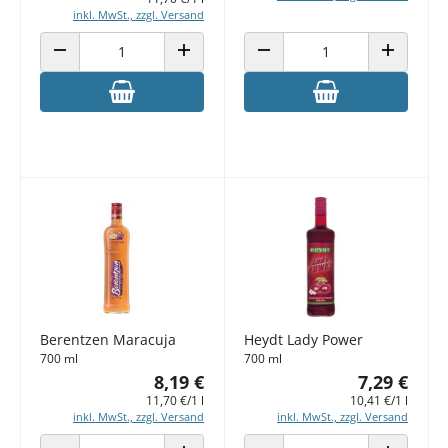
inkl. MwSt., zzgl. Versand
ANZAHL VERRINGERN
ANZAHL ERHÖHEN
ANZAHL VERRINGERN
ANZAHL E
Berentzen Maracuja
Heydt Lady Power
700 ml
700 ml
8,19 €
7,29 €
11,70 €/1 l
10,41 €/1 l
inkl. MwSt., zzgl. Versand
inkl. MwSt., zzgl. Versand