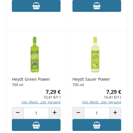
Heydt Green Power
Heydt Sauer Power
700 ml
700 ml
7,29 €
7,29 €
10,41 €/1 l
10,41 €/1 l
inkl. MwSt., zzgl. Versand
inkl. MwSt., zzgl. Versand
ANZAHL VERRINGERN
ANZAHL ERHÖHEN
ANZAHL VERRINGERN
ANZAHL E