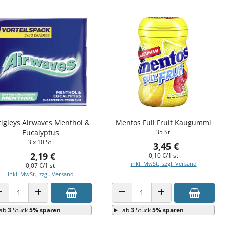
igleys Airwaves Menthol &
Mentos Full Fruit Kaugummi
Eucalyptus
35 St.
3 x 10 St.
3,45 €
2,19 €
0,10 €/1 st
inkl. MwSt., zzgl. Versand
0,07 €/1 st
inkl. MwSt., zzgl. Versand
ANZAHL VERRINGERN
ANZAHL ERHÖHEN
ANZAHL VERRINGERN
ANZAHL ERHÖHEN
ab
3
Stück
5% sparen
ab
3
Stück
5% sparen