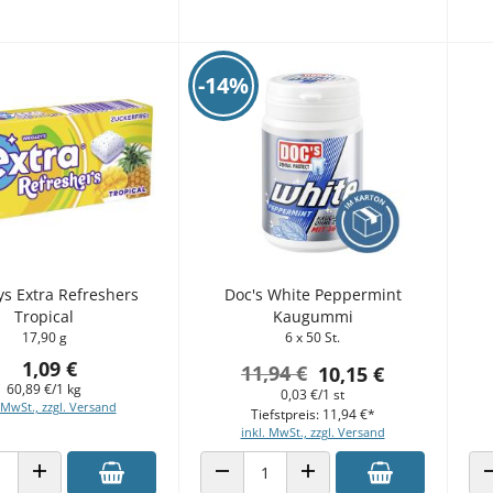
-14%
ys Extra Refreshers
Doc's White Peppermint
Tropical
Kaugummi
17,90 g
6 x 50 St.
1,09 €
11,94 €
10,15 €
60,89 €/1 kg
0,03 €/1 st
 MwSt., zzgl. Versand
Tiefstpreis: 11,94 €*
inkl. MwSt., zzgl. Versand
 VERRINGERN
ANZAHL ERHÖHEN
ANZAHL VERRINGERN
ANZAHL ERHÖHEN