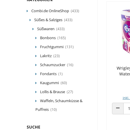
Combi.de OnlineShop
(433)
Süßes & Salziges
(433)
Süßwaren
(433)
Bonbons
(165)
Fruchtgummi
(131)
Lakritz
(23)
Schaumzucker
(16)
Wrigle
Fondants
Wate
(1)
Kaugummi
(60)
Lollis & Brause
(27)
inkl.
Waffeln, Schaumküsse &
Puffreis
(10)
ANZAHL
SUCHE