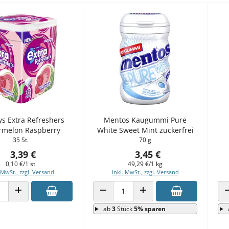
ys Extra Refreshers
Mentos Kaugummi Pure
rmelon Raspberry
White Sweet Mint zuckerfrei
35 St.
70 g
3,39 €
3,45 €
0,10 €/1 st
49,29 €/1 kg
 MwSt., zzgl. Versand
inkl. MwSt., zzgl. Versand
 VERRINGERN
ANZAHL ERHÖHEN
ANZAHL VERRINGERN
ANZAHL ERHÖHEN
ab
3
Stück
5% sparen