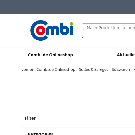
Zum Hauptinhalt springen
Zur Navigation springen
Zur Suche springen
Nach Produkten suche
Combi.de Onlineshop
Aktuelle
combi
Combi.de Onlineshop
Süßes & Salziges
Süßwaren
Filter
60 Pro
KATEGORIEN