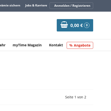
Prämie sichern
Jobs & Karriere
Anmelden / Registrieren
0,00 €
0
ehr
myTime Magazin
Kontakt
Angebote
Vorherige Seite
Nächste Seit
Seite 1 von 2