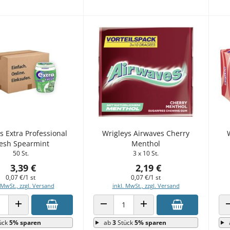
s Extra Professional
Wrigleys Airwaves Cherry
esh Spearmint
Menthol
50 St.
3 x 10 St.
3,39 €
2,19 €
0,07 €/1 st
0,07 €/1 st
 MwSt., zzgl. Versand
inkl. MwSt., zzgl. Versand
 VERRINGERN
ANZAHL ERHÖHEN
ANZAHL VERRINGERN
ANZAHL ERHÖHEN
ück
5% sparen
ab
3
Stück
5% sparen