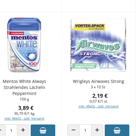
Mentos White Always
Wrigleys Airwaves Strong
Strahlendes Lächeln
3 x 10 St.
Peppermint
2,19 €
106 g
0,07 €/1 st
inkl. MwSt., zzgl. Versand
3,89 €
36,70 €/1 kg
inkl. MwSt., zzgl. Versand
ANZAHL VERRINGERN
ANZAHL ERHÖHEN
ANZAHL VERRINGERN
ANZAHL ERHÖHEN