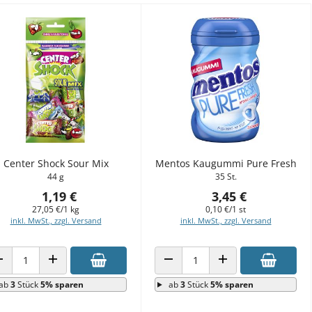
Center Shock Sour Mix
Mentos Kaugummi Pure Fresh
44 g
35 St.
1,19 €
3,45 €
27,05 €/1 kg
0,10 €/1 st
inkl. MwSt., zzgl. Versand
inkl. MwSt., zzgl. Versand
ANZAHL VERRINGERN
ANZAHL ERHÖHEN
ANZAHL VERRINGERN
ANZAHL ERHÖHEN
ab
3
Stück
5% sparen
ab
3
Stück
5% sparen