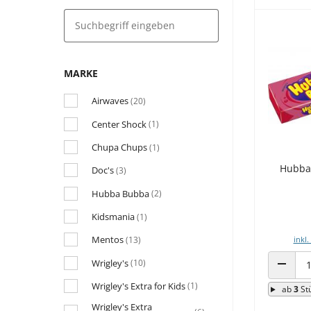
MARKE
Airwaves
(20)
Center Shock
(1)
Chupa Chups
(1)
Hubba
Doc's
(3)
Hubba Bubba
(2)
Kidsmania
(1)
Mentos
(13)
inkl.
Wrigley's
(10)
ANZAHL
Wrigley's Extra for Kids
(1)
ab
3
St
Wrigley's Extra