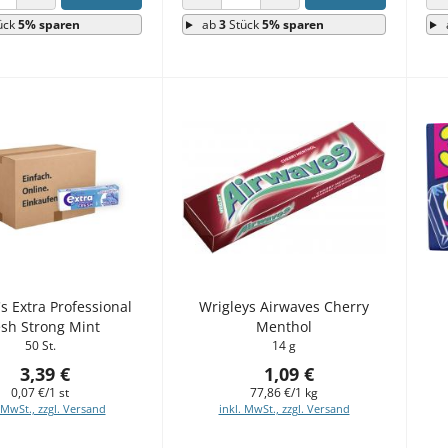
 VERRINGERN
ANZAHL ERHÖHEN
ANZAHL VERRINGERN
ANZAHL ERHÖHEN
ück
5% sparen
ab
3
Stück
5% sparen
's Extra Professional
Wrigleys Airwaves Cherry
esh Strong Mint
Menthol
50 St.
14 g
3,39 €
1,09 €
0,07 €/1 st
77,86 €/1 kg
 MwSt., zzgl. Versand
inkl. MwSt., zzgl. Versand