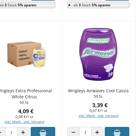
ab
3
Stück
5% sparen
ab
3
Stück
5% sparen
rigleys Extra Professional
Wrigleys Airwaves Cool Cassis
White Citrus
50 St.
50 St.
3,39 €
4,09 €
0,07 €/1 st
inkl. MwSt., zzgl. Versand
0,08 €/1 st
inkl. MwSt., zzgl. Versand