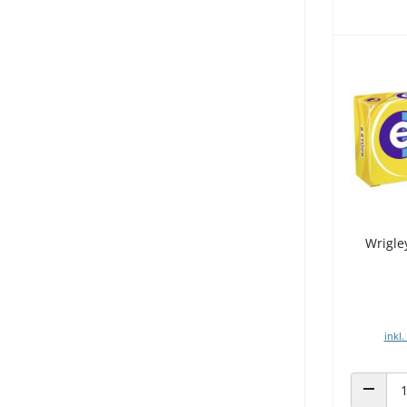
Wrigle
inkl.
ANZAHL