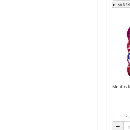
ab
3
St
Mentos 
inkl.