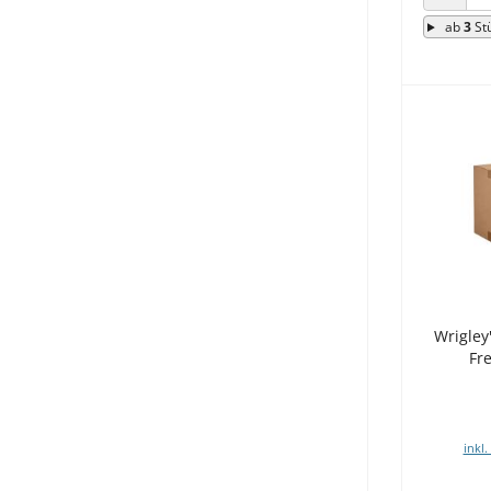
ANZAHL
ab
3
St
Wrigley
Fr
inkl.