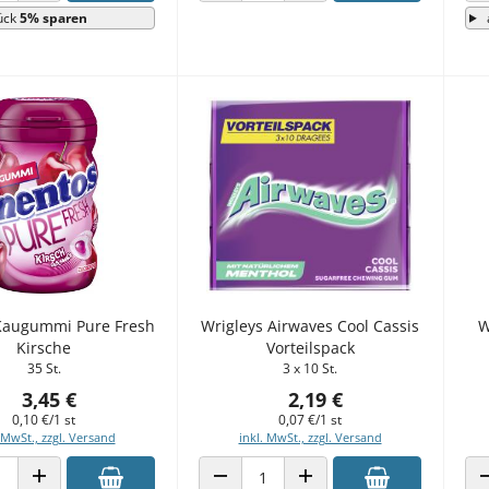
ück
5% sparen
Kaugummi Pure Fresh
Wrigleys Airwaves Cool Cassis
W
Kirsche
Vorteilspack
35 St.
3 x 10 St.
3,45 €
2,19 €
0,10 €/1 st
0,07 €/1 st
 MwSt., zzgl. Versand
inkl. MwSt., zzgl. Versand