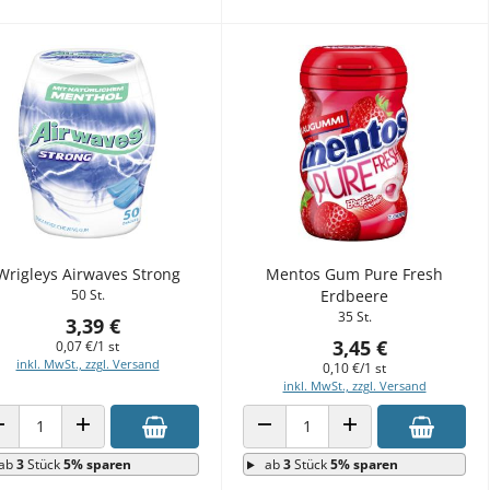
Wrigleys Airwaves Strong
Mentos Gum Pure Fresh
50 St.
Erdbeere
35 St.
3,39 €
3,45 €
0,07 €/1 st
inkl. MwSt., zzgl. Versand
0,10 €/1 st
inkl. MwSt., zzgl. Versand
ANZAHL VERRINGERN
ANZAHL ERHÖHEN
ANZAHL VERRINGERN
ANZAHL ERHÖHEN
ab
3
Stück
5% sparen
ab
3
Stück
5% sparen