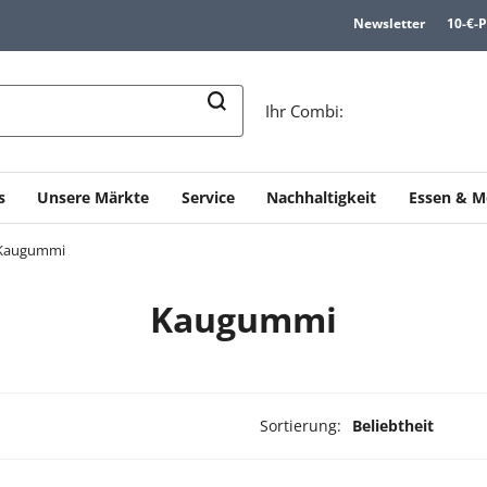
Newsletter
10-€-
n
Ihr Combi:
s
Unsere Märkte
Service
Nachhaltigkeit
Essen & M
Kaugummi
Kaugummi
Sortierung:
Beliebtheit
dukte ausgewählt