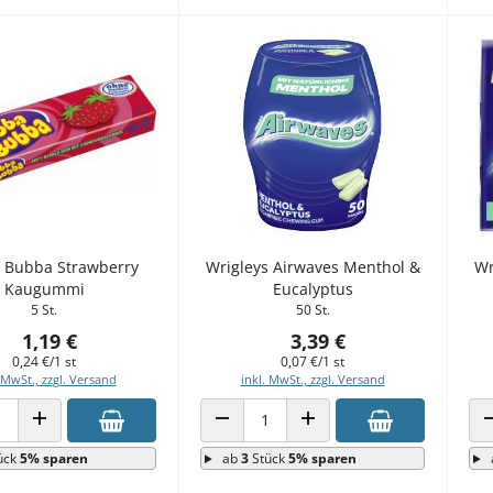
 Bubba Strawberry
Wrigleys Airwaves Menthol &
Wr
Kaugummi
Eucalyptus
5 St.
50 St.
1,19 €
3,39 €
0,24 €/1 st
0,07 €/1 st
 MwSt., zzgl. Versand
inkl. MwSt., zzgl. Versand
 VERRINGERN
ANZAHL ERHÖHEN
ANZAHL VERRINGERN
ANZAHL ERHÖHEN
ück
5% sparen
ab
3
Stück
5% sparen