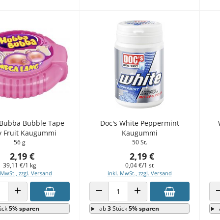
Bubba Bubble Tape
Doc's White Peppermint
y Fruit Kaugummi
Kaugummi
56 g
50 St.
2,19 €
2,19 €
39,11 €/1 kg
0,04 €/1 st
 MwSt., zzgl. Versand
inkl. MwSt., zzgl. Versand
 VERRINGERN
ANZAHL ERHÖHEN
ANZAHL VERRINGERN
ANZAHL ERHÖHEN
ück
5% sparen
ab
3
Stück
5% sparen