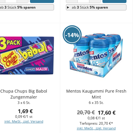
ANZAHL VERRINGERN
ANZAHL ERHÖHEN
ANZAHL VERRINGERN
ANZAHL ERHÖHEN
ab
3
Stück
5% sparen
ab
3
Stück
5% sparen
-14%
Chupa Chups Big Babol
Mentos Kaugummi Pure Fresh
Zungenmaler
Mint
3 x 6 St.
6 x 35 St.
1,69 €
20,70 €
17,60 €
0,09 €/1 st
0,08 €/1 st
inkl. MwSt., zzgl. Versand
Tiefstpreis: 20,70 €*
inkl. MwSt., zzgl. Versand