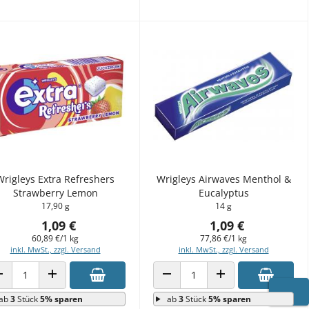
Wrigleys Extra Refreshers
Wrigleys Airwaves Menthol &
Strawberry Lemon
Eucalyptus
17,90 g
14 g
1,09 €
1,09 €
60,89 €/1 kg
77,86 €/1 kg
inkl. MwSt., zzgl. Versand
inkl. MwSt., zzgl. Versand
ANZAHL VERRINGERN
ANZAHL ERHÖHEN
ANZAHL VERRINGERN
ANZAHL ERHÖHEN
ab
3
Stück
5% sparen
ab
3
Stück
5% sparen
WARE