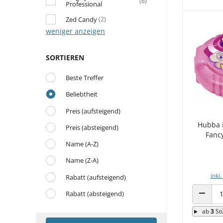
(6)
Professional
Zed Candy
(2)
weniger anzeigen
SORTIEREN
Beste Treffer
Beliebtheit
Preis (aufsteigend)
Hubba 
Preis (absteigend)
Fanc
Name (A-Z)
Name (Z-A)
inkl.
Rabatt (aufsteigend)
Rabatt (absteigend)
ANZAHL
ab
3
St