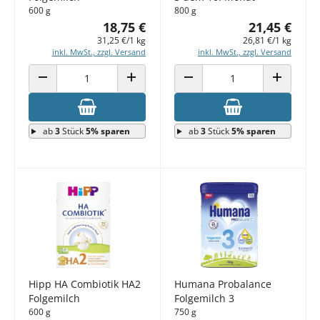
600 g
800 g
18,75 €
21,45 €
31,25 €/1 kg
26,81 €/1 kg
inkl. MwSt., zzgl. Versand
inkl. MwSt., zzgl. Versand
ANZAHL VERRINGERN
ANZAHL ERHÖHEN
ANZAHL VERRINGERN
ANZAHL E
ab
3
Stück
5% sparen
ab
3
Stück
5% sparen
Hipp HA Combiotik HA2
Humana Probalance
Folgemilch
Folgemilch 3
600 g
750 g