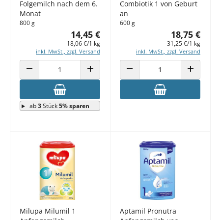
Folgemilch nach dem 6.
Combiotik 1 von Geburt
Monat
an
800 g
600 g
14,45 €
18,75 €
18,06 €/1 kg
31,25 €/1 kg
inkl. MwSt., zzgl. Versand
inkl. MwSt., zzgl. Versand
ANZAHL VERRINGERN
ANZAHL ERHÖHEN
ANZAHL VERRINGERN
ANZAHL E
ab
3
Stück
5% sparen
Milupa Milumil 1
Aptamil Pronutra