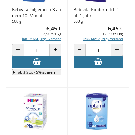
Bebivita Folgemilch 3 ab
Bebivita Kindermilch 1
dem 10. Monat
ab 1 Jahr
500 g
500 g
6,45 €
6,45 €
12,90 €/1 kg
12,90 €/1 kg
inkl. MwSt., zzgl. Versand
inkl. MwSt., zzgl. Versand
ANZAHL VERRINGERN
ANZAHL ERHÖHEN
ANZAHL VERRINGERN
ANZAHL E
ab
3
Stück
5% sparen