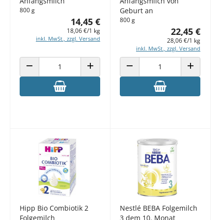
Anfangsmilch
Anfangsmilch von
800 g
Geburt an
14,45 €
800 g
22,45 €
18,06 €/1 kg
inkl. MwSt., zzgl. Versand
28,06 €/1 kg
inkl. MwSt., zzgl. Versand
ANZAHL VERRINGERN
ANZAHL ERHÖHEN
ANZAHL VERRINGERN
ANZAHL E
Hipp Bio Combiotik 2
Nestlé BEBA Folgemilch
Folgemilch
3 dem 10. Monat