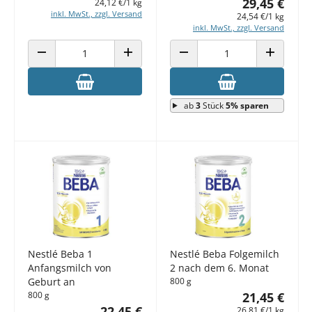
29,45 €
24,12 €/1 kg
inkl. MwSt., zzgl. Versand
24,54 €/1 kg
inkl. MwSt., zzgl. Versand
ANZAHL VERRINGERN
ANZAHL ERHÖHEN
ANZAHL VERRINGERN
ANZAHL E
ab
3
Stück
5% sparen
Nestlé Beba 1
Nestlé Beba Folgemilch
Anfangsmilch von
2 nach dem 6. Monat
Geburt an
800 g
800 g
21,45 €
22,45 €
26,81 €/1 kg