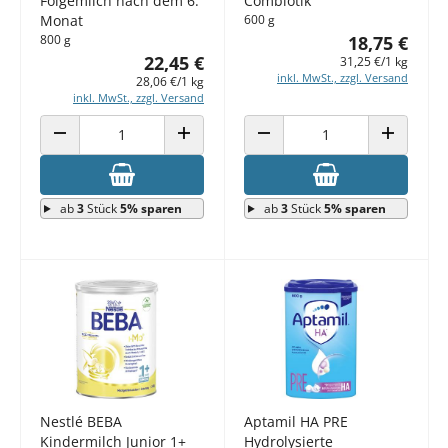
Folgemilch nach dem 6.
Combiotik
Monat
600 g
800 g
18,75 €
22,45 €
31,25 €/1 kg
inkl. MwSt., zzgl. Versand
28,06 €/1 kg
inkl. MwSt., zzgl. Versand
ANZAHL VERRINGERN
ANZAHL ERHÖHEN
ANZAHL VERRINGERN
ANZAHL E
ab
3
Stück
5% sparen
ab
3
Stück
5% sparen
Nestlé BEBA
Aptamil HA PRE
Kindermilch Junior 1+
Hydrolysierte