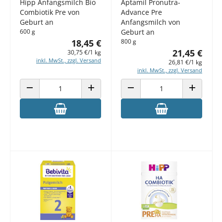
Hipp Anfangsmilch Bio
Aptamil Pronutra-
Combiotik Pre von
Advance Pre
Geburt an
Anfangsmilch von
600 g
Geburt an
18,45 €
800 g
21,45 €
30,75 €/1 kg
inkl. MwSt., zzgl. Versand
26,81 €/1 kg
inkl. MwSt., zzgl. Versand
ANZAHL VERRINGERN
ANZAHL ERHÖHEN
ANZAHL VERRINGERN
ANZAHL E