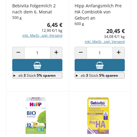
Bebivita Folgemilch 2
Hipp Anfangsmilch Pre
nach dem 6. Monat
HA Combiotik von
500 g
Geburt an
6,45 €
600 g
20,45 €
12,90 €/1 kg
inkl. MwSt., zzgl. Versand
34,08 €/1 kg
inkl. MwSt., zzgl. Versand
ANZAHL VERRINGERN
ANZAHL ERHÖHEN
ANZAHL VERRINGERN
ANZAHL E
ab
3
Stück
5% sparen
ab
3
Stück
5% sparen