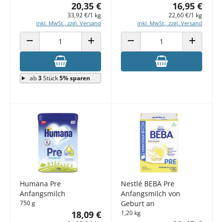
20,35 €
16,95 €
33,92 €/1 kg
22,60 €/1 kg
inkl. MwSt., zzgl. Versand
inkl. MwSt., zzgl. Versand
ANZAHL VERRINGERN
ANZAHL ERHÖHEN
ANZAHL VERRINGERN
ANZAHL E
ab
3
Stück
5% sparen
Humana Pre
Nestlé BEBA Pre
Anfangsmilch
Anfangsmilch von
750 g
Geburt an
18,09 €
1,20 kg