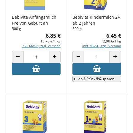
Bebivita Anfangsmilch
Bebivita Kindermilch 2+
Pre von Geburt an
ab 2 Jahren
500 g
500 g
6,85 €
6,45 €
13,70 €/1 kg
12,90 €/1 kg
inkl. MwSt., zzgl. Versand
inkl. MwSt., zzgl. Versand
ANZAHL VERRINGERN
ANZAHL ERHÖHEN
ANZAHL VERRINGERN
ANZAHL E
ab
3
Stück
5% sparen