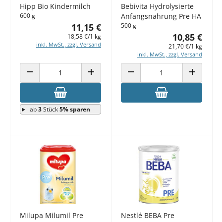
Hipp Bio Kindermilch
Bebivita Hydrolysierte
600 g
Anfangsnahrung Pre HA
11,15 €
500 g
10,85 €
18,58 €/1 kg
inkl. MwSt., zzgl. Versand
21,70 €/1 kg
inkl. MwSt., zzgl. Versand
ANZAHL VERRINGERN
ANZAHL ERHÖHEN
ANZAHL VERRINGERN
ANZAHL E
ab
3
Stück
5% sparen
Milupa Milumil Pre
Nestlé BEBA Pre