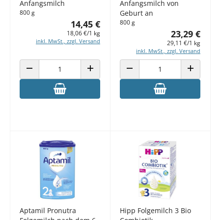
Anfangsmilch
Anfangsmilch von
800 g
Geburt an
14,45 €
800 g
23,29 €
18,06 €/1 kg
inkl. MwSt., zzgl. Versand
29,11 €/1 kg
inkl. MwSt., zzgl. Versand
ANZAHL VERRINGERN
ANZAHL ERHÖHEN
ANZAHL VERRINGERN
ANZAHL E
Aptamil Pronutra
Hipp Folgemilch 3 Bio