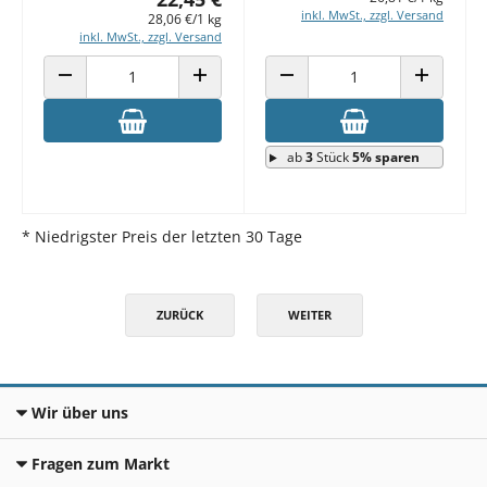
inkl. MwSt., zzgl. Versand
28,06 €/1 kg
inkl. MwSt., zzgl. Versand
ANZAHL VERRINGERN
ANZAHL ERHÖHEN
ANZAHL VERRINGERN
ANZAHL E
ab
3
Stück
5% sparen
* Niedrigster Preis der letzten 30 Tage
ZURÜCK
WEITER
Wir über uns
Fragen zum Markt