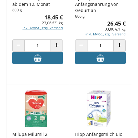
ab dem 12. Monat
Anfangsnahrung von
800 g
Geburt an
18,45 €
800 g
26,45 €
23,06 €/1 kg
inkl. MwSt., zzgl. Versand
33,06 €/1 kg
inkl. MwSt., zzgl. Versand
ANZAHL VERRINGERN
ANZAHL ERHÖHEN
ANZAHL VERRINGERN
ANZAHL E
Milupa Milumil 2
Hipp Anfangsmilch Bio