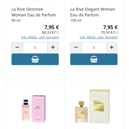
La Rive Destinee
La Rive Elegant Woman
Woman Eau de Parfum
Eau de Parfum
90 ml
100 ml
7,95 €
7,95 €
88,33 €/1 l
79,50 €/1 l
inkl. MwSt., zzgl. Versand
inkl. MwSt., zzgl. Versand
ANZAHL VERRINGERN
ANZAHL ERHÖHEN
ANZAHL VERRINGERN
ANZAHL E