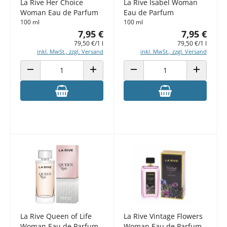
La Rive Her Choice
La Rive Isabel Woman
Woman Eau de Parfum
Eau de Parfum
100 ml
100 ml
7,95 €
7,95 €
79,50 €/1 l
79,50 €/1 l
inkl. MwSt., zzgl. Versand
inkl. MwSt., zzgl. Versand
ANZAHL VERRINGERN
ANZAHL ERHÖHEN
ANZAHL VERRINGERN
ANZAHL E
La Rive Queen of Life
La Rive Vintage Flowers
Woman Eau de Parfum
Woman Eau de Parfum