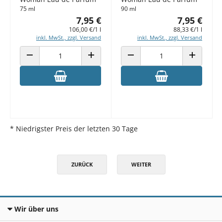
75 ml
90 ml
7,95 €
7,95 €
106,00 €/1 l
88,33 €/1 l
inkl. MwSt., zzgl. Versand
inkl. MwSt., zzgl. Versand
ANZAHL VERRINGERN
ANZAHL ERHÖHEN
ANZAHL VERRINGERN
ANZAHL E
* Niedrigster Preis der letzten 30 Tage
ZURÜCK
WEITER
Wir über uns