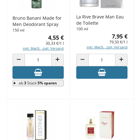
La Rive Brave Man Eau
Bruno Banani Made for
de Toilette
Men Deodorant Spray
100 ml
150 ml
7,95 €
4,55 €
79,50 €/1 l
30,33 €/1 l
inkl. MwSt., zzgl. Versand
inkl. MwSt., zzgl. Versand
ANZAHL VERRINGERN
ANZAHL ERHÖHEN
ANZAHL VERRINGERN
ANZAHL E
ab
3
Stück
5% sparen