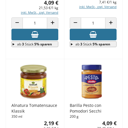
4,09 €
7,41 €/1 kg
inkl. MwSt., zzgl. Versand
21,53 €/1 kg
inkl. MwSt., zzgl. Versand
ANZAHL VERRINGERN
ANZAHL ERHÖHEN
ANZAHL VERRINGERN
ANZAHL E
ab
3
Stück
5% sparen
ab
3
Stück
5% sparen
Alnatura Tomatensauce
Barilla Pesto con
Klassik
Pomodori Secchi
350 ml
200 g
2,19 €
4,09 €