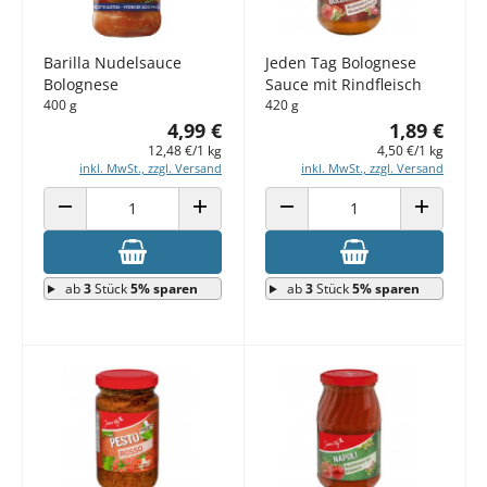
Barilla Nudelsauce
Jeden Tag Bolognese
Bolognese
Sauce mit Rindfleisch
400 g
420 g
4,99 €
1,89 €
12,48 €/1 kg
4,50 €/1 kg
inkl. MwSt., zzgl. Versand
inkl. MwSt., zzgl. Versand
ANZAHL VERRINGERN
ANZAHL ERHÖHEN
ANZAHL VERRINGERN
ANZAHL E
ab
3
Stück
5% sparen
ab
3
Stück
5% sparen