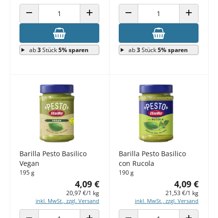
ANZAHL VERRINGERN
ANZAHL ERHÖHEN
ANZAHL VERRINGERN
ANZAHL E
ab
3
Stück
5% sparen
ab
3
Stück
5% sparen
Barilla Pesto Basilico
Barilla Pesto Basilico
Vegan
con Rucola
195 g
190 g
4,09 €
4,09 €
20,97 €/1 kg
21,53 €/1 kg
inkl. MwSt., zzgl. Versand
inkl. MwSt., zzgl. Versand