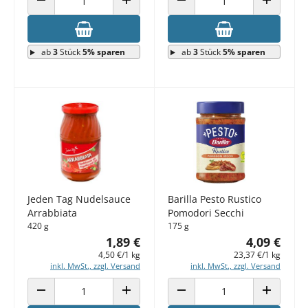
ANZAHL VERRINGERN
ANZAHL ERHÖHEN
ANZAHL VERRINGERN
ANZAHL E
ab
3
Stück
5% sparen
ab
3
Stück
5% sparen
Jeden Tag Nudelsauce
Barilla Pesto Rustico
Arrabbiata
Pomodori Secchi
420 g
175 g
1,89 €
4,09 €
4,50 €/1 kg
23,37 €/1 kg
inkl. MwSt., zzgl. Versand
inkl. MwSt., zzgl. Versand
ANZAHL VERRINGERN
ANZAHL ERHÖHEN
ANZAHL VERRINGERN
ANZAHL E