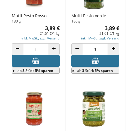
Mutti Pesto Rosso
Mutti Pesto Verde
180 g
180 g
3,89 €
3,89 €
21,61 €/1 kg
21,61 €/1 kg
inkl. MwSt., zzgl. Versand
inkl. MwSt., zzgl. Versand
ANZAHL VERRINGERN
ANZAHL ERHÖHEN
ANZAHL VERRINGERN
ANZAHL E
ab
3
Stück
5% sparen
ab
3
Stück
5% sparen