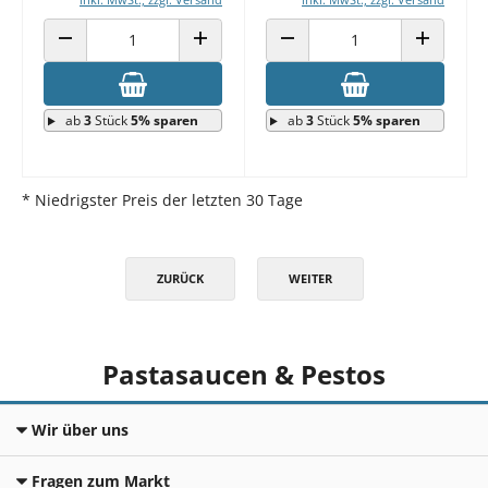
ANZAHL VERRINGERN
ANZAHL ERHÖHEN
ANZAHL VERRINGERN
ANZAHL E
ab
3
Stück
5% sparen
ab
3
Stück
5% sparen
* Niedrigster Preis der letzten 30 Tage
ZURÜCK
WEITER
Pastasaucen & Pestos
Wir über uns
Fragen zum Markt