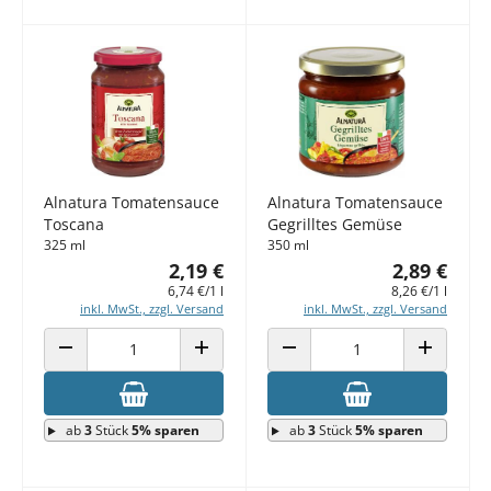
Alnatura Tomatensauce
Alnatura Tomatensauce
Toscana
Gegrilltes Gemüse
325 ml
350 ml
2,19 €
2,89 €
6,74 €/1 l
8,26 €/1 l
inkl. MwSt., zzgl. Versand
inkl. MwSt., zzgl. Versand
ANZAHL VERRINGERN
ANZAHL ERHÖHEN
ANZAHL VERRINGERN
ANZAHL E
ab
3
Stück
5% sparen
ab
3
Stück
5% sparen