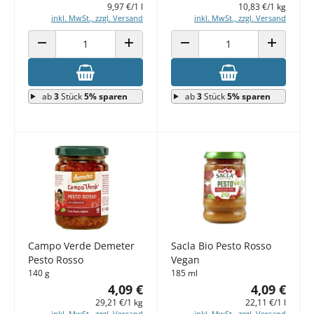
9,97 €/1 l
10,83 €/1 kg
inkl. MwSt., zzgl. Versand
inkl. MwSt., zzgl. Versand
ANZAHL VERRINGERN
ANZAHL ERHÖHEN
ANZAHL VERRINGERN
ANZAHL E
ab
3
Stück
5% sparen
ab
3
Stück
5% sparen
Campo Verde Demeter
Sacla Bio Pesto Rosso
Pesto Rosso
Vegan
140 g
185 ml
4,09 €
4,09 €
29,21 €/1 kg
22,11 €/1 l
inkl. MwSt., zzgl. Versand
inkl. MwSt., zzgl. Versand