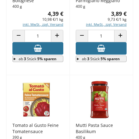
Bolognese
Parmigiano Reggiano
400 g
400 g
4,39 €
3,89 €
10,98 €/1 kg
9,73 €/1 kg
inkl. MwSt., zzgl. Versand
inkl. MwSt., zzgl. Versand
ANZAHL VERRINGERN
ANZAHL ERHÖHEN
ANZAHL VERRINGERN
ANZAHL E
ab
3
Stück
5% sparen
ab
3
Stück
5% sparen
Tomato al Gusto Feine
Mutti Pasta Sauce
Tomatensauce
Basilikum
390 g
400 g