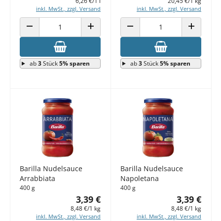
6,26 €/1 l
20,45 €/1 kg
inkl. MwSt., zzgl. Versand
inkl. MwSt., zzgl. Versand
ANZAHL VERRINGERN
ANZAHL ERHÖHEN
ANZAHL VERRINGERN
ANZAHL E
ab
3
Stück
5% sparen
ab
3
Stück
5% sparen
Barilla Nudelsauce
Barilla Nudelsauce
Arrabbiata
Napoletana
400 g
400 g
3,39 €
3,39 €
8,48 €/1 kg
8,48 €/1 kg
inkl. MwSt., zzgl. Versand
inkl. MwSt., zzgl. Versand