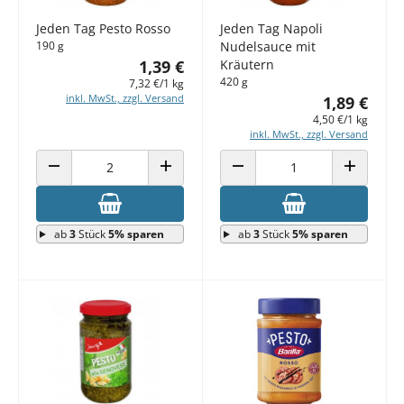
Jeden Tag Pesto Rosso
Jeden Tag Napoli
190 g
Nudelsauce mit
1,39 €
Kräutern
420 g
7,32 €/1 kg
inkl. MwSt., zzgl. Versand
1,89 €
4,50 €/1 kg
inkl. MwSt., zzgl. Versand
ANZAHL VERRINGERN
ANZAHL ERHÖHEN
ANZAHL VERRINGERN
ANZAHL E
ab
3
Stück
5% sparen
ab
3
Stück
5% sparen