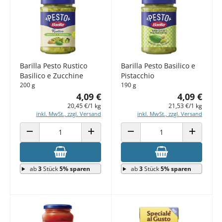
Barilla Pesto Rustico
Barilla Pesto Basilico e
Basilico e Zucchine
Pistacchio
200 g
190 g
4,09 €
4,09 €
20,45 €/1 kg
21,53 €/1 kg
inkl. MwSt., zzgl. Versand
inkl. MwSt., zzgl. Versand
ANZAHL VERRINGERN
ANZAHL ERHÖHEN
ANZAHL VERRINGERN
ANZAHL E
ab
3
Stück
5% sparen
ab
3
Stück
5% sparen