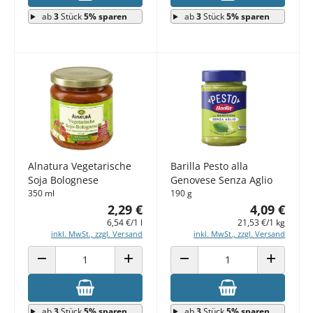
ab
3
Stück
5% sparen
ab
3
Stück
5% sparen
Alnatura Vegetarische
Barilla Pesto alla
Soja Bolognese
Genovese Senza Aglio
350 ml
190 g
2,29 €
4,09 €
6,54 €/1 l
21,53 €/1 kg
inkl. MwSt., zzgl. Versand
inkl. MwSt., zzgl. Versand
ANZAHL VERRINGERN
ANZAHL ERHÖHEN
ANZAHL VERRINGERN
ANZAHL E
ab
3
Stück
5% sparen
ab
3
Stück
5% sparen