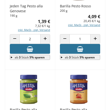
Jeden Tag Pesto alla
Barilla Pesto Rosso
Genovese
200 g
190 g
4,09 €
1,39 €
20,45 €/1 kg
inkl. MwSt., zzgl. Versand
7,32 €/1 kg
inkl. MwSt., zzgl. Versand
ANZAHL VERRINGERN
ANZAHL ERHÖHEN
ANZAHL VERRINGERN
ANZAHL E
ab
3
Stück
5% sparen
ab
3
Stück
5% sparen
Barilla Pesto alla
Barilla Pesto alla