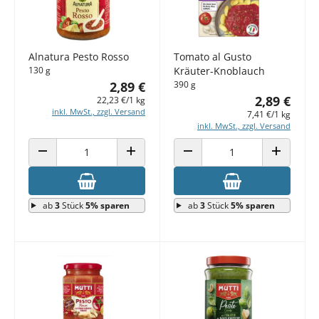
Alnatura Pesto Rosso
Tomato al Gusto
130 g
Kräuter-Knoblauch
2,89 €
390 g
2,89 €
22,23 €/1 kg
inkl. MwSt., zzgl. Versand
7,41 €/1 kg
inkl. MwSt., zzgl. Versand
ANZAHL VERRINGERN
ANZAHL ERHÖHEN
ANZAHL VERRINGERN
ANZAHL E
ab
3
Stück
5% sparen
ab
3
Stück
5% sparen