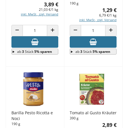
3,89 €
190 g
1,29 €
21,03 €/1 kg
inkl. MwSt., zzgl. Versand
6,79 €/1 kg
inkl. MwSt., zzgl. Versand
ANZAHL VERRINGERN
ANZAHL ERHÖHEN
ANZAHL VERRINGERN
ANZAHL E
ab
3
Stück
5% sparen
ab
3
Stück
5% sparen
Barilla Pesto Ricotta e
Tomato al Gusto Kräuter
Noci
390 g
190 g
2,89 €