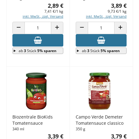
2,89 €
3,89 €
7,41 €/1 kg
9,73 €/1 kg
inkl. MwSt., zzgl. Versand
inkl. MwSt., zzgl. Versand
ANZAHL VERRINGERN
ANZAHL ERHÖHEN
ANZAHL VERRINGERN
ANZAHL E
ab
3
Stück
5% sparen
ab
3
Stück
5% sparen
Biozentrale BioKids
Campo Verde Demeter
Tomatensauce
Tomatensauce classico
340 ml
350 g
3,39 €
3,79 €