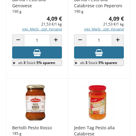
Genovese
Calabrese con Peperoni
190 g
190 g
4,09 €
4,09 €
21,53 €/1 kg
21,53 €/1 kg
inkl. MwSt., zzgl. Versand
inkl. MwSt., zzgl. Versand
ANZAHL VERRINGERN
ANZAHL ERHÖHEN
ANZAHL VERRINGERN
ANZAHL E
ab
3
Stück
5% sparen
ab
3
Stück
5% sparen
Bertolli Pesto Rosso
Jeden Tag Pesto alla
185 g
Calabrese