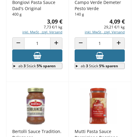
Bongiovi Pasta Sauce
Campo Verde Demeter
Dad's Original
Pesto Verde
400 g
140 g
3,09 €
4,09 €
7,73 €/1 kg
29,21 €/1 kg
inkl. MwSt., zzgl. Versand
inkl. MwSt., zzgl. Versand
ANZAHL VERRINGERN
ANZAHL ERHÖHEN
ANZAHL VERRINGERN
ANZAHL E
ab
3
Stück
5% sparen
ab
3
Stück
5% sparen
Bertolli Sauce Tradition.
Mutti Pasta Sauce