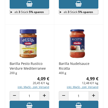
ab
3
Stück
5% sparen
ab
3
Stück
5% sparen
Barilla Pesto Rustico
Barilla Nudelsauce
Verdure Mediterranee
Ricotta
200 g
400 g
4,09 €
4,99 €
20,45 €/1 kg
12,48 €/1 kg
inkl. MwSt., zzgl. Versand
inkl. MwSt., zzgl. Versand
ANZAHL VERRINGERN
ANZAHL ERHÖHEN
ANZAHL VERRINGERN
ANZAHL E