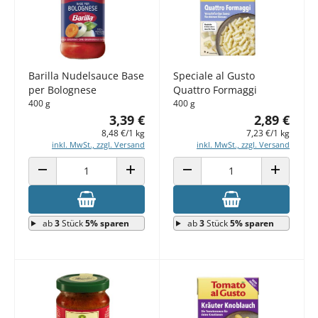
Barilla Nudelsauce Base
Speciale al Gusto
per Bolognese
Quattro Formaggi
400 g
400 g
3,39 €
2,89 €
8,48 €/1 kg
7,23 €/1 kg
inkl. MwSt., zzgl. Versand
inkl. MwSt., zzgl. Versand
ANZAHL VERRINGERN
ANZAHL ERHÖHEN
ANZAHL VERRINGERN
ANZAHL E
ab
3
Stück
5% sparen
ab
3
Stück
5% sparen