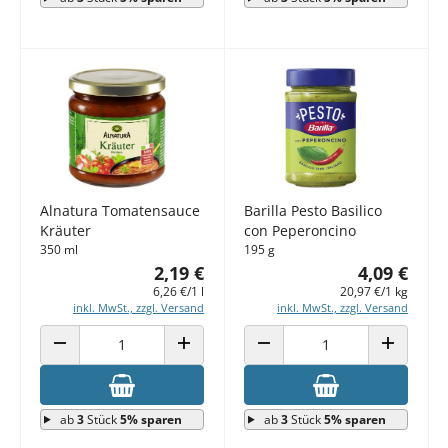
Alnatura Tomatensauce
Barilla Pesto Basilico
Kräuter
con Peperoncino
350 ml
195 g
2,19 €
4,09 €
6,26 €/1 l
20,97 €/1 kg
inkl. MwSt., zzgl. Versand
inkl. MwSt., zzgl. Versand
ANZAHL VERRINGERN
ANZAHL ERHÖHEN
ANZAHL VERRINGERN
ANZAHL E
ab
3
Stück
5% sparen
ab
3
Stück
5% sparen