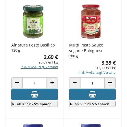
Alnatura Pesto Basilico
Mutti Pasta Sauce
130 g
vegane Bolognese
2,69 €
280 g
3,39 €
20,69 €/1 kg
inkl. MwSt., zzgl. Versand
12,11 €/1 kg
inkl. MwSt., zzgl. Versand
ANZAHL VERRINGERN
ANZAHL ERHÖHEN
ANZAHL VERRINGERN
ANZAHL E
ab
3
Stück
5% sparen
ab
3
Stück
5% sparen