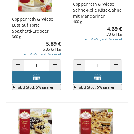
Coppenrath & Wiese
Sahne-Rolle Käse-Sahne
mit Mandarinen
Coppenrath & Wiese
400 g
Lust auf Torte
4,69 €
Spaghetti-Erdbeer
11,73 €/1 kg
360 g
inkl. MwSt., zzgl. Versand
5,89 €
16,36 €/1 kg
inkl. MwSt., zzgl. Versand
ANZAHL VERRINGERN
ANZAHL ERHÖHEN
ANZAHL VERRINGERN
ANZAHL E
ab
3
Stück
5% sparen
ab
3
Stück
5% sparen