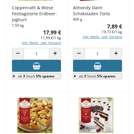
Coppenrath & Wiese
Almondy Daim
Festtagstorte Erdbeer-
Schokoladen Torte
Joghurt
400 g
1,50 kg
7,89 €
17,99 €
19,73 €/1 kg
inkl. MwSt., zzgl. Versand
11,99 €/1 kg
inkl. MwSt., zzgl. Versand
ANZAHL VERRINGERN
ANZAHL ERHÖHEN
ANZAHL VERRINGERN
ANZAHL E
ab
3
Stück
5% sparen
ab
3
Stück
5% sparen