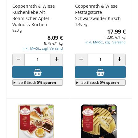
Coppenrath & Wiese
Coppenrath & Wiese
Kuchenliebe Alt-
Festtagstorte
Böhmischer Apfel-
Schwarzwälder Kirsch
Walnuss-Kuchen
1,40 kg
920 g
17,99 €
8,09 €
12,85 €/1 kg
inkl. MwSt., zzgl. Versand
8,79 €/1 kg
inkl. MwSt., zzgl. Versand
ANZAHL VERRINGERN
ANZAHL ERHÖHEN
ANZAHL VERRINGERN
ANZAHL E
ab
3
Stück
5% sparen
ab
3
Stück
5% sparen