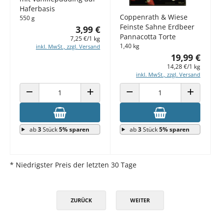
Haferbasis
Coppenrath & Wiese
550 g
Feinste Sahne Erdbeer
3,99 €
Pannacotta Torte
7,25 €/1 kg
1,40 kg
inkl. MwSt., zzgl. Versand
19,99 €
14,28 €/1 kg
inkl. MwSt., zzgl. Versand
ANZAHL VERRINGERN
ANZAHL ERHÖHEN
ANZAHL VERRINGERN
ANZAHL E
ab
3
Stück
5% sparen
ab
3
Stück
5% sparen
* Niedrigster Preis der letzten 30 Tage
ZURÜCK
WEITER