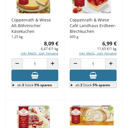
Coppenrath & Wiese
Coppenrath & Wiese
Alt-Böhmischer
Café Landhaus Erdbeer-
Käsekuchen
Blechkuchen
1,25 kg
600 g
8,09 €
6,99 €
6,47 €/1 kg
11,65 €/1 kg
inkl. MwSt., zzgl. Versand
inkl. MwSt., zzgl. Versand
ANZAHL VERRINGERN
ANZAHL ERHÖHEN
ANZAHL VERRINGERN
ANZAHL E
ab
3
Stück
5% sparen
ab
3
Stück
5% sparen