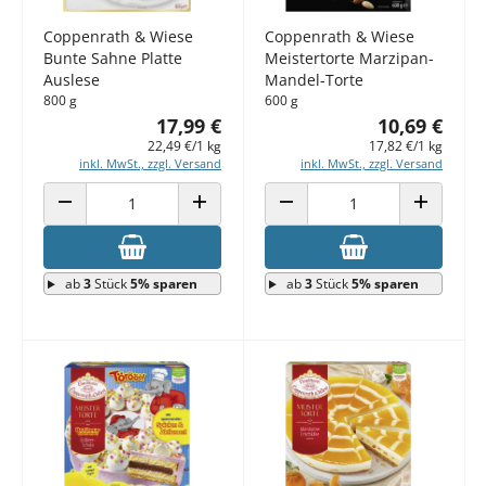
Coppenrath & Wiese
Coppenrath & Wiese
Bunte Sahne Platte
Meistertorte Marzipan-
Auslese
Mandel-Torte
800 g
600 g
17,99 €
10,69 €
22,49 €/1 kg
17,82 €/1 kg
inkl. MwSt., zzgl. Versand
inkl. MwSt., zzgl. Versand
ANZAHL VERRINGERN
ANZAHL ERHÖHEN
ANZAHL VERRINGERN
ANZAHL E
ab
3
Stück
5% sparen
ab
3
Stück
5% sparen