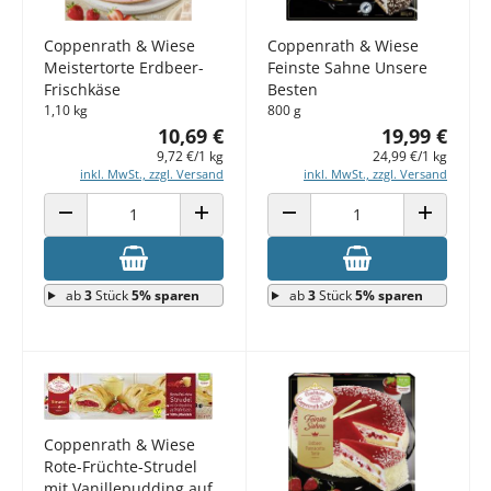
Coppenrath & Wiese
Coppenrath & Wiese
Meistertorte Erdbeer-
Feinste Sahne Unsere
Frischkäse
Besten
1,10 kg
800 g
10,69 €
19,99 €
9,72 €/1 kg
24,99 €/1 kg
inkl. MwSt., zzgl. Versand
inkl. MwSt., zzgl. Versand
ANZAHL VERRINGERN
ANZAHL ERHÖHEN
ANZAHL VERRINGERN
ANZAHL E
ab
3
Stück
5% sparen
ab
3
Stück
5% sparen
Coppenrath & Wiese
Rote-Früchte-Strudel
mit Vanillepudding auf