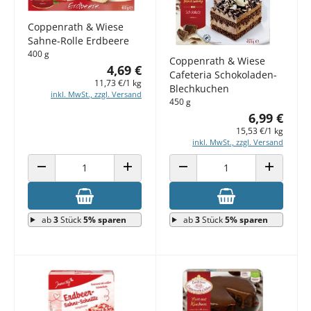
Coppenrath & Wiese
Sahne-Rolle Erdbeere
400 g
Coppenrath & Wiese
4,69 €
Cafeteria Schokoladen-
11,73 €/1 kg
Blechkuchen
inkl. MwSt., zzgl. Versand
450 g
6,99 €
15,53 €/1 kg
inkl. MwSt., zzgl. Versand
ANZAHL VERRINGERN
ANZAHL ERHÖHEN
ANZAHL VERRINGERN
ANZAHL E
ab
3
Stück
5% sparen
ab
3
Stück
5% sparen