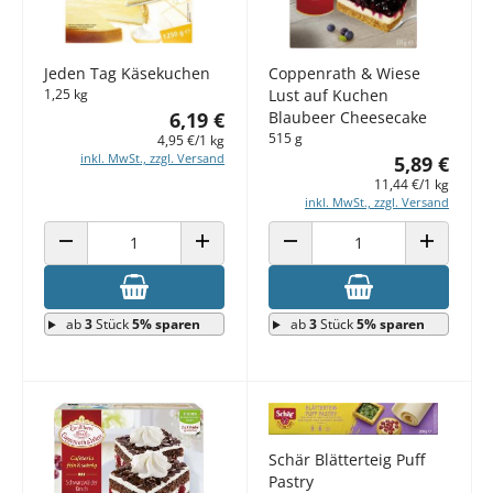
Jeden Tag Käsekuchen
Coppenrath & Wiese
1,25 kg
Lust auf Kuchen
6,19 €
Blaubeer Cheesecake
515 g
4,95 €/1 kg
inkl. MwSt., zzgl. Versand
5,89 €
11,44 €/1 kg
inkl. MwSt., zzgl. Versand
ANZAHL VERRINGERN
ANZAHL ERHÖHEN
ANZAHL VERRINGERN
ANZAHL E
ab
3
Stück
5% sparen
ab
3
Stück
5% sparen
Schär Blätterteig Puff
Pastry