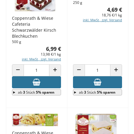
250 g
4,69 €
18,76 €/1 kg
Coppenrath & Wiese
inkl. MwSt., zzgl. Versand
Cafeteria
Schwarzwälder Kirsch
Blechkuchen
500 g
6,99 €
13,98 €/1 kg
inkl. MwSt., zzgl. Versand
ANZAHL VERRINGERN
ANZAHL ERHÖHEN
ANZAHL VERRINGERN
ANZAHL E
ab
3
Stück
5% sparen
ab
3
Stück
5% sparen
Coppenrath & Wiese