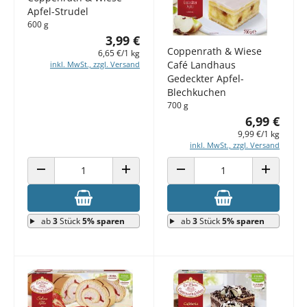
Apfel-Strudel
600 g
3,99 €
Coppenrath & Wiese
6,65 €/1 kg
Café Landhaus
inkl. MwSt., zzgl. Versand
Gedeckter Apfel-
Blechkuchen
700 g
6,99 €
9,99 €/1 kg
inkl. MwSt., zzgl. Versand
ANZAHL VERRINGERN
ANZAHL ERHÖHEN
ANZAHL VERRINGERN
ANZAHL E
ab
3
Stück
5% sparen
ab
3
Stück
5% sparen