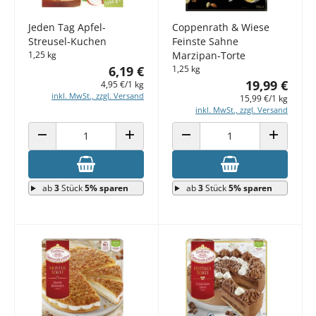
Jeden Tag Apfel-
Coppenrath & Wiese
Streusel-Kuchen
Feinste Sahne
1,25 kg
Marzipan-Torte
6,19 €
1,25 kg
19,99 €
4,95 €/1 kg
inkl. MwSt., zzgl. Versand
15,99 €/1 kg
inkl. MwSt., zzgl. Versand
ANZAHL VERRINGERN
ANZAHL ERHÖHEN
ANZAHL VERRINGERN
ANZAHL E
ab
3
Stück
5% sparen
ab
3
Stück
5% sparen