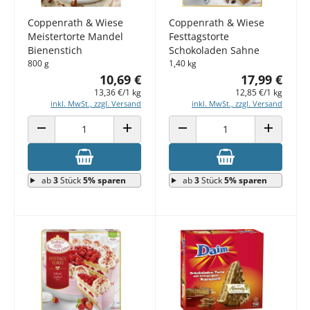
Coppenrath & Wiese
Coppenrath & Wiese
Meistertorte Mandel
Festtagstorte
Bienenstich
Schokoladen Sahne
800 g
1,40 kg
10,69 €
17,99 €
13,36 €/1 kg
12,85 €/1 kg
inkl. MwSt., zzgl. Versand
inkl. MwSt., zzgl. Versand
ANZAHL VERRINGERN
ANZAHL ERHÖHEN
ANZAHL VERRINGERN
ANZAHL E
ab
3
Stück
5% sparen
ab
3
Stück
5% sparen