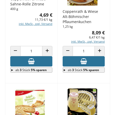
Sahne-Rolle Zitrone
400 g
Coppenrath & Wiese
4,69 €
Alt-Böhmischer
11,73 €/1 kg
Pflaumenkuchen
inkl. MwSt., zzgl. Versand
1,25 kg
8,09 €
6,47 €/1 kg
inkl. MwSt., zzgl. Versand
ANZAHL VERRINGERN
ANZAHL ERHÖHEN
ANZAHL VERRINGERN
ANZAHL E
ab
3
Stück
5% sparen
ab
3
Stück
5% sparen