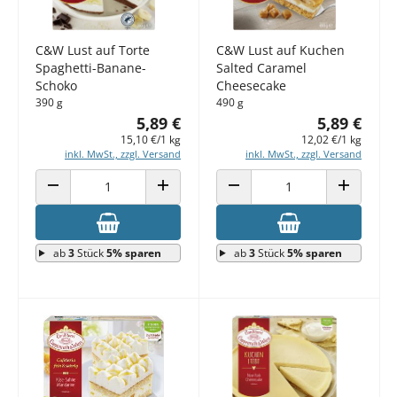
C&W Lust auf Torte
C&W Lust auf Kuchen
Spaghetti-Banane-
Salted Caramel
Schoko
Cheesecake
390 g
490 g
5,89 €
5,89 €
15,10 €/1 kg
12,02 €/1 kg
inkl. MwSt., zzgl. Versand
inkl. MwSt., zzgl. Versand
ANZAHL VERRINGERN
ANZAHL ERHÖHEN
ANZAHL VERRINGERN
ANZAHL E
ab
3
Stück
5% sparen
ab
3
Stück
5% sparen