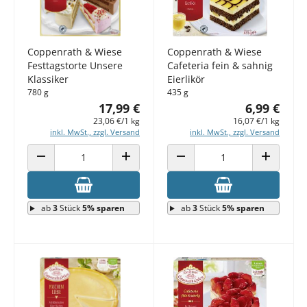
Coppenrath & Wiese
Coppenrath & Wiese
Festtagstorte Unsere
Cafeteria fein & sahnig
Klassiker
Eierlikör
780 g
435 g
17,99 €
6,99 €
23,06 €/1 kg
16,07 €/1 kg
inkl. MwSt., zzgl. Versand
inkl. MwSt., zzgl. Versand
ANZAHL VERRINGERN
ANZAHL ERHÖHEN
ANZAHL VERRINGERN
ANZAHL E
ab
3
Stück
5% sparen
ab
3
Stück
5% sparen