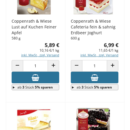
Coppenrath & Wiese
Coppenrath & Wiese
Lust auf Kuchen Feiner
Cafeteria fein & sahnig
Apfel
Erdbeer Joghurt
580 g
600 g
5,89 €
6,99 €
10,16 €/1 kg
11,65 €/1 kg
inkl. MwSt., zzgl. Versand
inkl. MwSt., zzgl. Versand
ANZAHL VERRINGERN
ANZAHL ERHÖHEN
ANZAHL VERRINGERN
ANZAHL E
ab
3
Stück
5% sparen
ab
3
Stück
5% sparen