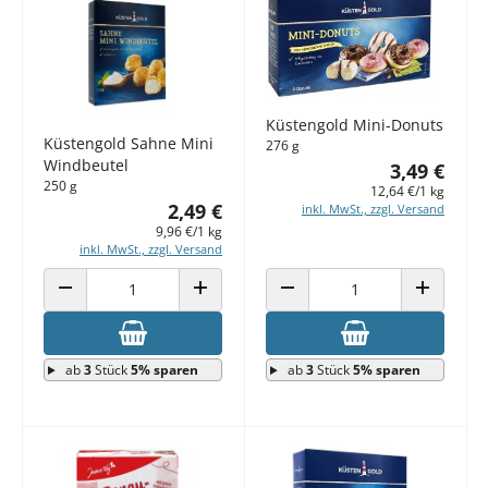
Küstengold Mini-Donuts
Küstengold Sahne Mini
276 g
Windbeutel
3,49 €
250 g
12,64 €/1 kg
2,49 €
inkl. MwSt., zzgl. Versand
9,96 €/1 kg
inkl. MwSt., zzgl. Versand
ANZAHL VERRINGERN
ANZAHL ERHÖHEN
ANZAHL VERRINGERN
ANZAHL E
ab
3
Stück
5% sparen
ab
3
Stück
5% sparen