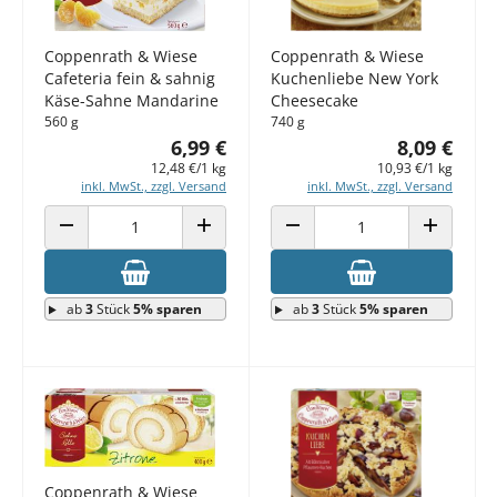
Coppenrath & Wiese
Coppenrath & Wiese
Cafeteria fein & sahnig
Kuchenliebe New York
Käse-Sahne Mandarine
Cheesecake
560 g
740 g
6,99 €
8,09 €
12,48 €/1 kg
10,93 €/1 kg
inkl. MwSt., zzgl. Versand
inkl. MwSt., zzgl. Versand
ANZAHL VERRINGERN
ANZAHL ERHÖHEN
ANZAHL VERRINGERN
ANZAHL E
ab
3
Stück
5% sparen
ab
3
Stück
5% sparen
Coppenrath & Wiese