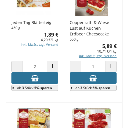
Jeden Tag Blätterteig
Coppenrath & Wiese
450 g
Lust auf Kuchen
1,89 €
Erdbeer Cheesecake
550 g
4,20 €/1 kg
inkl. MwSt., zzgl. Versand
5,89 €
10,71 €/1 kg
inkl. MwSt., zzgl. Versand
ANZAHL VERRINGERN
ANZAHL ERHÖHEN
ANZAHL VERRINGERN
ANZAHL E
ab
3
Stück
5% sparen
ab
3
Stück
5% sparen