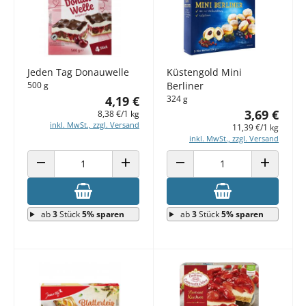
Jeden Tag Donauwelle
Küstengold Mini
500 g
Berliner
4,19 €
324 g
3,69 €
8,38 €/1 kg
inkl. MwSt., zzgl. Versand
11,39 €/1 kg
inkl. MwSt., zzgl. Versand
ANZAHL VERRINGERN
ANZAHL ERHÖHEN
ANZAHL VERRINGERN
ANZAHL E
ab
3
Stück
5% sparen
ab
3
Stück
5% sparen