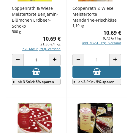
Coppenrath & Wiese
Coppenrath & Wiese
Meistertorte Benjamin-
Meistertorte
Blümchen Erdbeer-
Mandarine-Frischkäse
Schoko
1,10 kg
500 g
10,69 €
10,69 €
9,72 €/1 kg
inkl. MwSt., zzgl. Versand
21,38 €/1 kg
inkl. MwSt., zzgl. Versand
ANZAHL VERRINGERN
ANZAHL ERHÖHEN
ANZAHL VERRINGERN
ANZAHL E
ab
3
Stück
5% sparen
ab
3
Stück
5% sparen