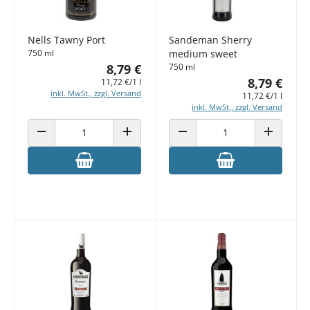
Nells Tawny Port
Sandeman Sherry
750 ml
medium sweet
8,79 €
750 ml
8,79 €
11,72 €/1 l
inkl. MwSt., zzgl. Versand
11,72 €/1 l
inkl. MwSt., zzgl. Versand
ANZAHL VERRINGERN
ANZAHL ERHÖHEN
ANZAHL VERRINGERN
ANZAHL E