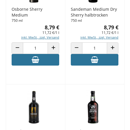
Osborne Sherry
Sandeman Medium Dry
Medium
Sherry halbtrocken
750 ml
750 ml
8,79 €
8,79 €
11,72 €/1 l
11,72 €/1 l
inkl. MwSt., zzgl. Versand
inkl. MwSt., zzgl. Versand
ANZAHL VERRINGERN
ANZAHL ERHÖHEN
ANZAHL VERRINGERN
ANZAHL E