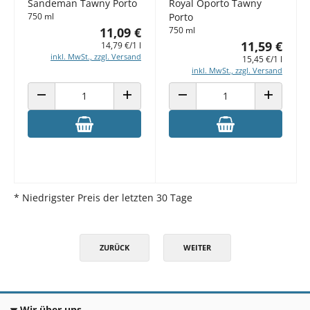
Sandeman Tawny Porto
Royal Oporto Tawny
750 ml
Porto
11,09 €
750 ml
11,59 €
14,79 €/1 l
inkl. MwSt., zzgl. Versand
15,45 €/1 l
inkl. MwSt., zzgl. Versand
ANZAHL VERRINGERN
ANZAHL ERHÖHEN
ANZAHL VERRINGERN
ANZAHL E
* Niedrigster Preis der letzten 30 Tage
ZURÜCK
WEITER
Wir über uns