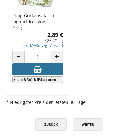
Popp Gurkensalat in
Joghurtdressing
400 g
2,89 €
7,23 €/1 kg
inkl. MwSt., zzgl. Versand
ANZAHL VERRINGERN
ANZAHL ERHÖHEN
ab
3
Stück
5% sparen
* Niedrigster Preis der letzten 30 Tage
ZURÜCK
WEITER