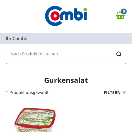
Zum Hauptinhalt springen
0
Zur Navigation springen
0,00 €
MAIN MENU
Zur Suche springen
Ihr Combi:
Nach Produkten suchen
Gurkensalat
1
Produkt ausgewählt
FILTERN