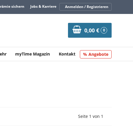
Prämie sichern
Jobs & Karriere
Anmelden / Registrieren
0,00 €
0
ehr
myTime Magazin
Kontakt
Angebote
Vorherige Seite
Nächste Seit
Seite 1 von 1