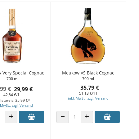
 Very Special Cognac
Meukow VS Black Cognac
700 ml
700 ml
35,79 €
,99 €
29,99 €
51,13 €/1 l
42,84 €/1 l
inkl. MwSt., zzgl. Versand
fstpreis: 35,99 €*
 MwSt., zzgl. Versand
 VERRINGERN
ANZAHL ERHÖHEN
ANZAHL VERRINGERN
ANZAHL ERHÖHEN