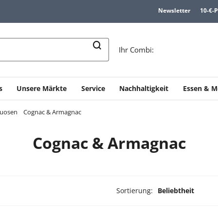
Newsletter
10-€-
n
Ihr Combi:
s
Unsere Märkte
Service
Nachhaltigkeit
Essen & M
tuosen
Cognac & Armagnac
Cognac & Armagnac
Sortierung:
Beliebtheit
ukte ausgewählt