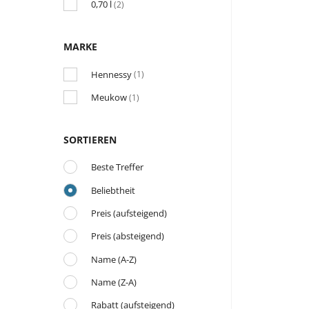
0,70 l
(2)
MARKE
Hennessy
(1)
Meukow
(1)
SORTIEREN
Beste Treffer
Beliebtheit
Preis (aufsteigend)
Preis (absteigend)
Name (A-Z)
Name (Z-A)
Rabatt (aufsteigend)