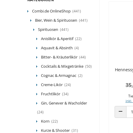
Combi.de OnlineShop
(441)
Bier, Wein & Spirituosen
(441)
Spirituosen
(441)
Anislikör & Aperitif
(22)
Aquavit & Absinth
(4)
Bitter- & Kräuterlikör
(44)
Cocktails & Mixgetränke
(50)
Hennessy
Cognac & Armagnac
(2)
35
Creme-Likör
(24)
Fruchtlikör
(34)
Tie
inkl.
Gin, Genever & Wacholder
(24)
ANZAHL
Korn
(22)
Kurze & Shooter
(31)