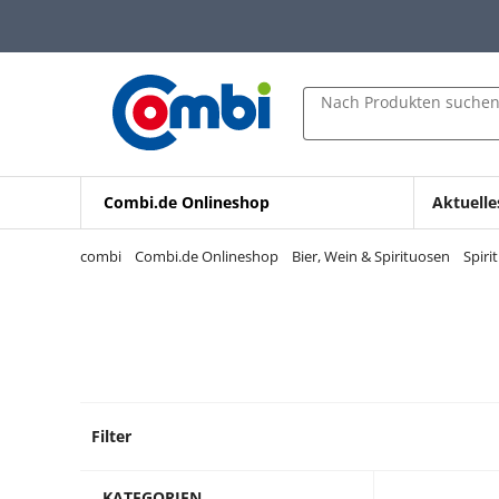
Zum Hauptinhalt springen
Zur Navigation springen
Zur Suche springen
Nach Produkten suche
Combi.de Onlineshop
Aktuelle
combi
Combi.de Onlineshop
Bier, Wein & Spirituosen
Spiri
Filter
2 Prod
KATEGORIEN