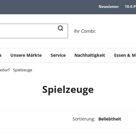
Newsletter
10-€-
n
Ihr Combi:
s
Unsere Märkte
Service
Nachhaltigkeit
Essen & M
bedarf
Spielzeuge
Spielzeuge
Sortierung:
Beliebtheit
ukte ausgewählt