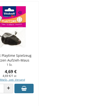
ft Playtime Spielzeug
atzen Aufzieh-Maus
1 St.
4,69 €
4,69 €/1 st
 MwSt., zzgl. Versand
 VERRINGERN
ANZAHL ERHÖHEN