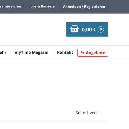
Prämie sichern
Jobs & Karriere
Anmelden / Registrieren
0,00 €
0
ehr
myTime Magazin
Kontakt
Angebote
Vorherige Seite
Nächste Seit
Seite 1 von 1