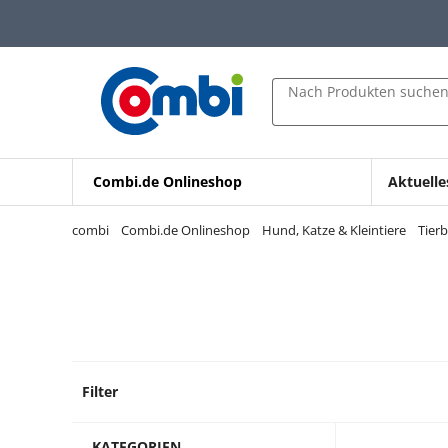
Zum Hauptinhalt springen
Zur Navigation springen
Zur Suche springen
Nach Produkten suche
Combi.de Onlineshop
Aktuelle
combi
Combi.de Onlineshop
Hund, Katze & Kleintiere
Tier
Filter
1 Prod
KATEGORIEN