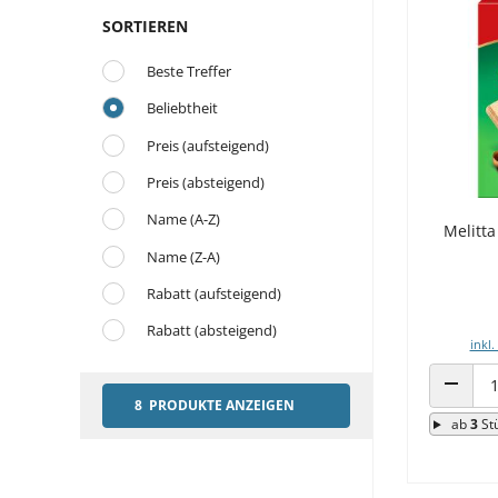
SORTIEREN
Beste Treffer
Beliebtheit
Preis (aufsteigend)
Preis (absteigend)
Name (A-Z)
Melitta
Name (Z-A)
Rabatt (aufsteigend)
Rabatt (absteigend)
inkl.
8 PRODUKTE ANZEIGEN
ANZAHL
ab
3
St