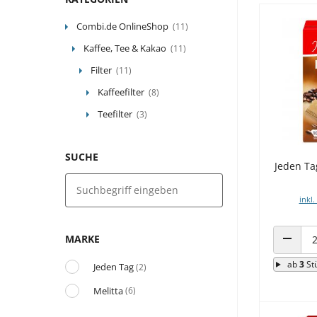
Combi.de OnlineShop
(11)
Kaffee, Tee & Kakao
(11)
Filter
(11)
Kaffeefilter
(8)
Teefilter
(3)
SUCHE
Jeden Tag
inkl.
MARKE
ANZAHL
ab
3
St
Jeden Tag
(2)
Melitta
(6)