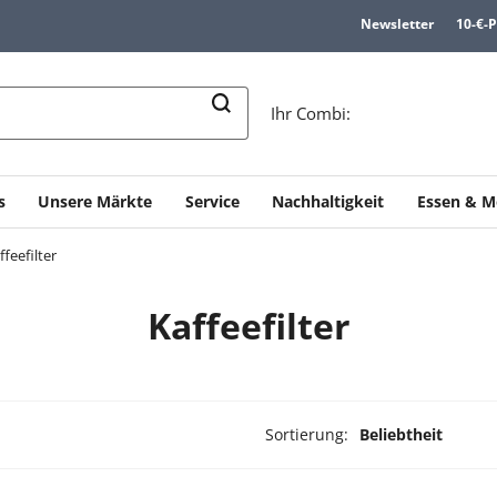
Newsletter
10-€-
n
Ihr Combi:
s
Unsere Märkte
Service
Nachhaltigkeit
Essen & M
ffeefilter
Kaffeefilter
Sortierung:
Beliebtheit
ukte ausgewählt