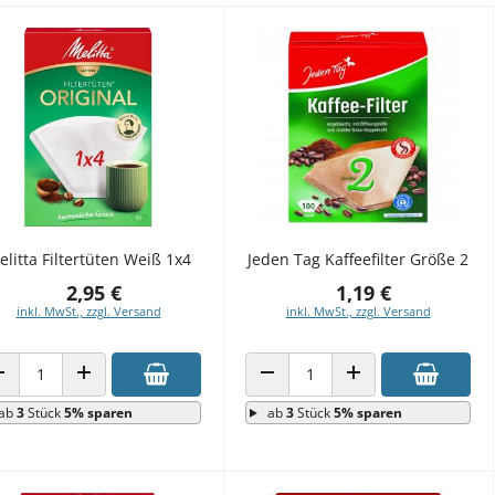
elitta Filtertüten Weiß 1x4
Jeden Tag Kaffeefilter Größe 2
2,95 €
1,19 €
inkl. MwSt., zzgl. Versand
inkl. MwSt., zzgl. Versand
ANZAHL VERRINGERN
ANZAHL ERHÖHEN
ANZAHL VERRINGERN
ANZAHL ERHÖHEN
ab
3
Stück
5% sparen
ab
3
Stück
5% sparen