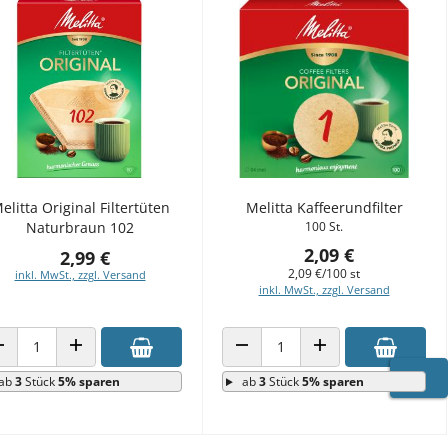
elitta Original Filtertüten
Melitta Kaffeerundfilter
Naturbraun 102
100 St.
2,09 €
2,99 €
2,09 €/100 st
inkl. MwSt., zzgl. Versand
inkl. MwSt., zzgl. Versand
ANZAHL VERRINGERN
ANZAHL ERHÖHEN
ANZAHL VERRINGERN
ANZAHL ERHÖHEN
ab
3
Stück
5% sparen
ab
3
Stück
5% sparen
WARE