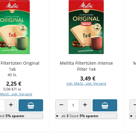
 Filtertüten Original
Melitta Filtertüten Intense
M
1x6
Filter 1x4
40 St.
3,49 €
2,25 €
inkl. MwSt., zzgl. Versand
0,06 €/1 st
 MwSt., zzgl. Versand
 VERRINGERN
ANZAHL ERHÖHEN
ANZAHL VERRINGERN
ANZAHL ERHÖHEN
ück
5% sparen
ab
3
Stück
5% sparen