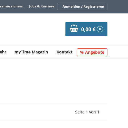
Prämie sichern
Jobs & Karriere
Anmelden / Registrieren
0,00 €
0
ehr
myTime Magazin
Kontakt
Angebote
Vorherige Seite
Nächste Seit
Seite 1 von 1