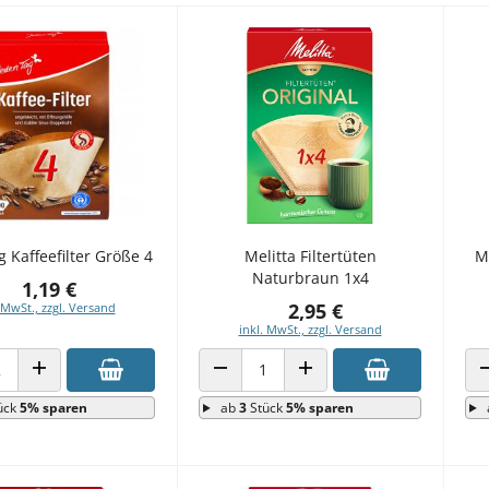
 Kaffeefilter Größe 4
Melitta Filtertüten
M
Naturbraun 1x4
1,19 €
2,95 €
 MwSt., zzgl. Versand
inkl. MwSt., zzgl. Versand
 VERRINGERN
ANZAHL ERHÖHEN
ANZAHL VERRINGERN
ANZAHL ERHÖHEN
ück
5% sparen
ab
3
Stück
5% sparen