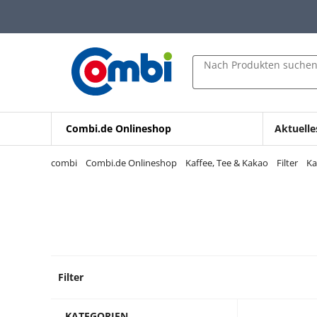
Zum Hauptinhalt springen
Zur Navigation springen
Zur Suche springen
Nach Produkten suche
Combi.de Onlineshop
Aktuelle
combi
Combi.de Onlineshop
Kaffee, Tee & Kakao
Filter
Ka
Filter
8 Prod
KATEGORIEN