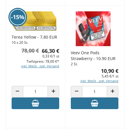
-15%
Terea Yellow - 7,80 EUR
10 x 20 St.
78,00 €
66,30 €
Veev One Pods
0,33 €/1 st
Strawberry - 10.90 EUR
Tiefstpreis: 78,00 €*
2 St.
inkl. MwSt., zzgl. Versand
10,90 €
5,45 €/1 st
inkl. MwSt., zzgl. Versand
ANZAHL VERRINGERN
ANZAHL ERHÖHEN
ANZAHL VERRINGERN
ANZAHL E