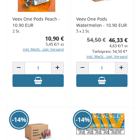
Veev One Pods Peach -
Veev One Pods
10.90 EUR
Watermelon - 10.90 EUR
2 St.
5 x 2 St.
10,90 €
54,50 €
46,33 €
5,45 €/1 st
4,63 €/1 st
inkl. MwSt., zzgl. Versand
Tiefstpreis: 54,50 €*
inkl. MwSt., zzgl. Versand
ANZAHL VERRINGERN
ANZAHL ERHÖHEN
ANZAHL VERRINGERN
ANZAHL E
-14%
-14%