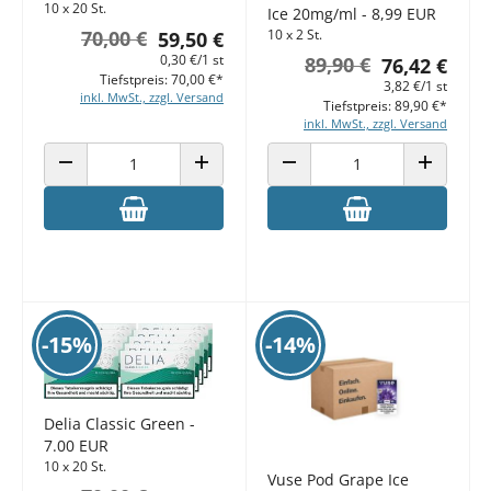
10 x 20 St.
Ice 20mg/ml - 8,99 EUR
70,00 €
10 x 2 St.
59,50 €
0,30 €/1 st
89,90 €
76,42 €
Tiefstpreis: 70,00 €*
3,82 €/1 st
inkl. MwSt., zzgl. Versand
Tiefstpreis: 89,90 €*
inkl. MwSt., zzgl. Versand
ANZAHL VERRINGERN
ANZAHL ERHÖHEN
ANZAHL VERRINGERN
ANZAHL E
-15%
-14%
Delia Classic Green -
7.00 EUR
10 x 20 St.
Vuse Pod Grape Ice