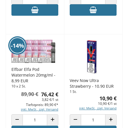
ANZAHL VERRINGERN
ANZAHL ERHÖHEN
ANZAHL VERRINGERN
ANZAHL E
-14%
Elfbar Elfa Pod
Watermelon 20mg/ml -
Veev Now Ultra
8,99 EUR
Strawberry - 10.90 EUR
10 x 2 St.
1 St.
89,90 €
76,42 €
10,90 €
3,82 €/1 st
10,90 €/1 st
Tiefstpreis: 89,90 €*
inkl. MwSt., zzgl. Versand
inkl. MwSt., zzgl. Versand
ANZAHL VERRINGERN
ANZAHL ERHÖHEN
ANZAHL VERRINGERN
ANZAHL E