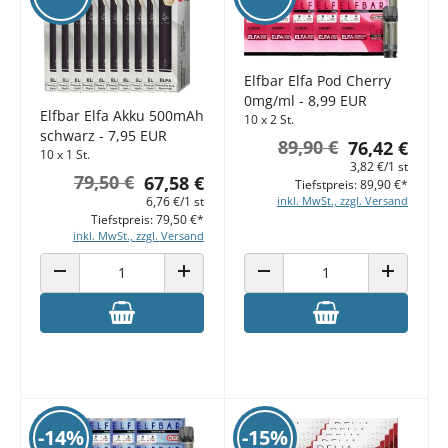
Elfbar Elfa Pod Cherry
0mg/ml - 8,99 EUR
Elfbar Elfa Akku 500mAh
10 x 2 St.
schwarz - 7,95 EUR
89,90 €
76,42 €
10 x 1 St.
3,82 €/1 st
79,50 €
67,58 €
Tiefstpreis: 89,90 €*
6,76 €/1 st
inkl. MwSt., zzgl. Versand
Tiefstpreis: 79,50 €*
inkl. MwSt., zzgl. Versand
ANZAHL VERRINGERN
ANZAHL ERHÖHEN
ANZAHL VERRINGERN
ANZAHL E
-14%
-15%