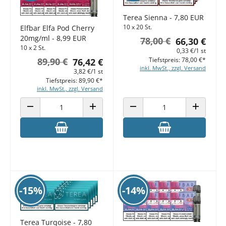
Terea Sienna - 7,80 EUR
10 x 20 St.
Elfbar Elfa Pod Cherry
20mg/ml - 8,99 EUR
78,00 €
66,30 €
10 x 2 St.
0,33 €/1 st
89,90 €
Tiefstpreis: 78,00 €*
76,42 €
inkl. MwSt., zzgl. Versand
3,82 €/1 st
Tiefstpreis: 89,90 €*
inkl. MwSt., zzgl. Versand
ANZAHL VERRINGERN
ANZAHL ERHÖHEN
ANZAHL VERRINGERN
ANZAHL E
-15%
-14%
Terea Turqoise - 7,80