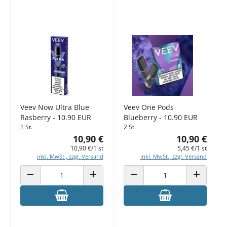
Veev Now Ultra Blue
Veev One Pods
Rasberry - 10.90 EUR
Blueberry - 10.90 EUR
1 St.
2 St.
10,90 €
10,90 €
10,90 €/1 st
5,45 €/1 st
inkl. MwSt., zzgl. Versand
inkl. MwSt., zzgl. Versand
ANZAHL VERRINGERN
ANZAHL ERHÖHEN
ANZAHL VERRINGERN
ANZAHL E