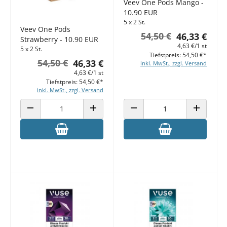
Veev One Pods Mango -
10.90 EUR
5 x 2 St.
Veev One Pods
54,50 €
46,33 €
Strawberry - 10.90 EUR
4,63 €/1 st
5 x 2 St.
Tiefstpreis: 54,50 €*
54,50 €
46,33 €
inkl. MwSt., zzgl. Versand
4,63 €/1 st
Tiefstpreis: 54,50 €*
inkl. MwSt., zzgl. Versand
ANZAHL VERRINGERN
ANZAHL ERHÖHEN
ANZAHL VERRINGERN
ANZAHL E