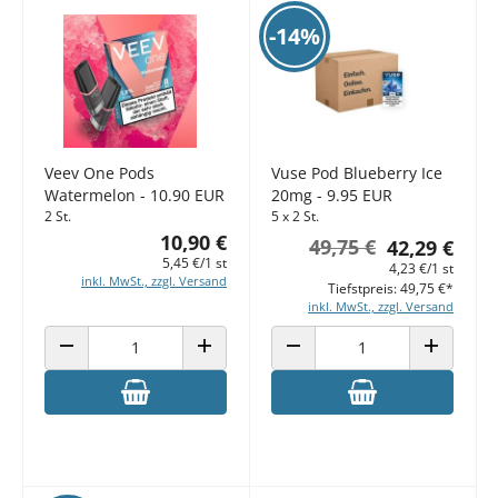
-14%
Veev One Pods
Vuse Pod Blueberry Ice
Watermelon - 10.90 EUR
20mg - 9.95 EUR
2 St.
5 x 2 St.
10,90 €
49,75 €
42,29 €
5,45 €/1 st
4,23 €/1 st
inkl. MwSt., zzgl. Versand
Tiefstpreis: 49,75 €*
inkl. MwSt., zzgl. Versand
ANZAHL VERRINGERN
ANZAHL ERHÖHEN
ANZAHL VERRINGERN
ANZAHL E