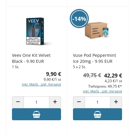
-14%
Veev One Kit Velvet
Vuse Pod Peppermint
Black - 9.90 EUR
Ice 20mg - 9.95 EUR
1 St.
5 x 2 St.
9,90 €
49,75 €
42,29 €
9,90 €/1 st
4,23 €/1 st
inkl. MwSt., zzgl. Versand
Tiefstpreis: 49,75 €*
inkl. MwSt., zzgl. Versand
ANZAHL VERRINGERN
ANZAHL ERHÖHEN
ANZAHL VERRINGERN
ANZAHL E