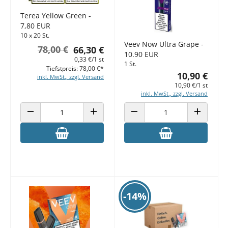
Terea Yellow Green -
7,80 EUR
10 x 20 St.
Veev Now Ultra Grape -
78,00 €
66,30 €
10.90 EUR
0,33 €/1 st
1 St.
Tiefstpreis: 78,00 €*
10,90 €
inkl. MwSt., zzgl. Versand
10,90 €/1 st
inkl. MwSt., zzgl. Versand
ANZAHL VERRINGERN
ANZAHL ERHÖHEN
ANZAHL VERRINGERN
ANZAHL E
-14%