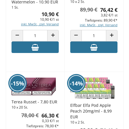
Watermelon - 10.90 EUR
10 x 2 St.
1 St.
89,90 €
76,42 €
10,90 €
3,82 €/1 st
10,90 €/1 st
Tiefstpreis: 89,90 €*
inkl. MwSt., zzgl. Versand
inkl. MwSt., zzgl. Versand
ANZAHL VERRINGERN
ANZAHL ERHÖHEN
ANZAHL VERRINGERN
ANZAHL E
-15%
-14%
Terea Russet - 7,80 EUR
Elfbar Elfa Pod Apple
10 x 20 St.
Peach 20mg/ml - 8,99
78,00 €
66,30 €
EUR
0,33 €/1 st
10 x 2 St.
Tiefstpreis: 78,00 €*