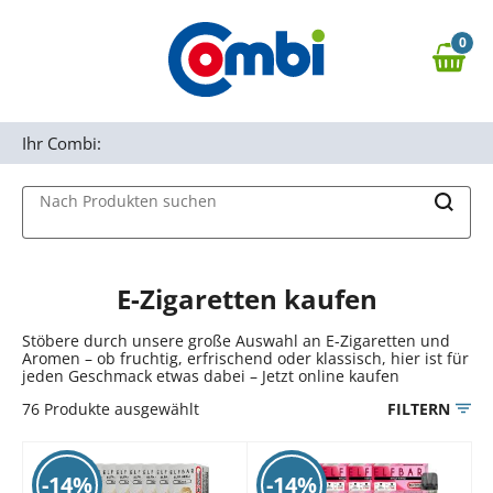
Zum Hauptinhalt springen
0
Zur Navigation springen
0,00 €
MAIN MENU
Zur Suche springen
Ihr Combi:
Nach Produkten suchen
E-Zigaretten kaufen
Stöbere durch unsere große Auswahl an E-Zigaretten und
Aromen – ob fruchtig, erfrischend oder klassisch, hier ist für
jeden Geschmack etwas dabei – Jetzt online kaufen
76
Produkte ausgewählt
FILTERN
-14%
-14%