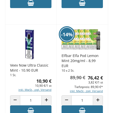
-14%
Elfbar Elfa Pod Lemon
Mint 20mg/ml - 8,99
Veev Now Ultra Classic
EUR
Mint - 10.90 EUR
10 x 2 St.
1 St.
89,90 €
76,42 €
10,90 €
3,82 €/1 st
10,90 €/1 st
Tiefstpreis: 89,90 €*
inkl. MwSt., zzgl. Versand
inkl. MwSt., zzgl. Versand
ANZAHL VERRINGERN
ANZAHL ERHÖHEN
ANZAHL VERRINGERN
ANZAHL E