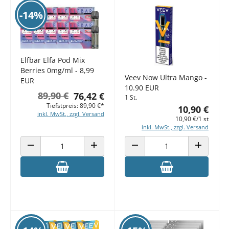
-14%
Elfbar Elfa Pod Mix
Berries 0mg/ml - 8,99
Veev Now Ultra Mango -
EUR
10.90 EUR
89,90 €
76,42 €
1 St.
Tiefstpreis: 89,90 €*
10,90 €
inkl. MwSt., zzgl. Versand
10,90 €/1 st
inkl. MwSt., zzgl. Versand
ANZAHL VERRINGERN
ANZAHL ERHÖHEN
ANZAHL VERRINGERN
ANZAHL E