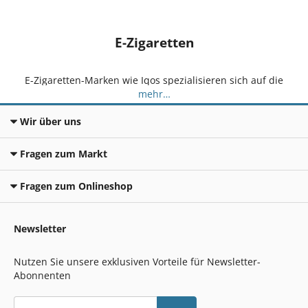
E-Zigaretten
E-Zigaretten-Marken wie Iqos spezialisieren sich auf die
elektrische Zigarette oder auch Vaporiser genannt. Diese
…
Ein- oder Mehrwegeräte bringen eine Flüssigkeit durch
elektrische Hitze zum Verdampfen und erzeugen dadurch
Wir über uns
den gewünschten Dampf zum Inhalieren. Dieser Nassdampf
wird ähnlich wie bei der Zigarette eingeatmet, jedoch ohne
Verbrennungsprozess.
Fragen zum Markt
Fragen zum Onlineshop
Newsletter
Nutzen Sie unsere exklusiven Vorteile für Newsletter-
Abonnenten