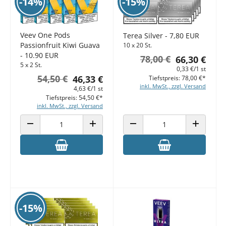
-14%
-15%
Veev One Pods
Terea Silver - 7,80 EUR
Passionfruit Kiwi Guava
10 x 20 St.
- 10.90 EUR
78,00 €
66,30 €
5 x 2 St.
0,33 €/1 st
54,50 €
46,33 €
Tiefstpreis: 78,00 €*
inkl. MwSt., zzgl. Versand
4,63 €/1 st
Tiefstpreis: 54,50 €*
inkl. MwSt., zzgl. Versand
ANZAHL VERRINGERN
ANZAHL ERHÖHEN
ANZAHL VERRINGERN
ANZAHL E
-15%