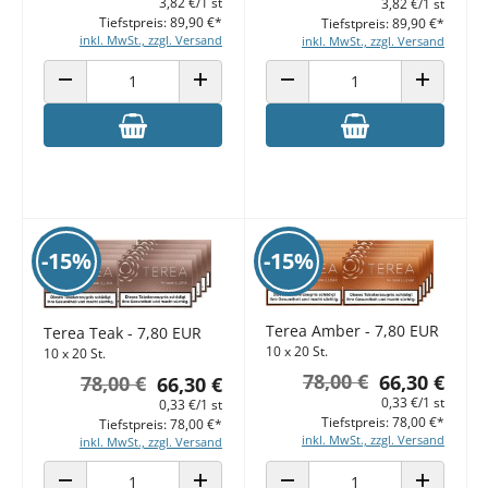
3,82 €/1 st
3,82 €/1 st
Tiefstpreis: 89,90 €*
Tiefstpreis: 89,90 €*
inkl. MwSt., zzgl. Versand
inkl. MwSt., zzgl. Versand
ANZAHL VERRINGERN
ANZAHL ERHÖHEN
ANZAHL VERRINGERN
ANZAHL E
-15%
-15%
Terea Amber - 7,80 EUR
Terea Teak - 7,80 EUR
10 x 20 St.
10 x 20 St.
78,00 €
66,30 €
78,00 €
66,30 €
0,33 €/1 st
0,33 €/1 st
Tiefstpreis: 78,00 €*
Tiefstpreis: 78,00 €*
inkl. MwSt., zzgl. Versand
inkl. MwSt., zzgl. Versand