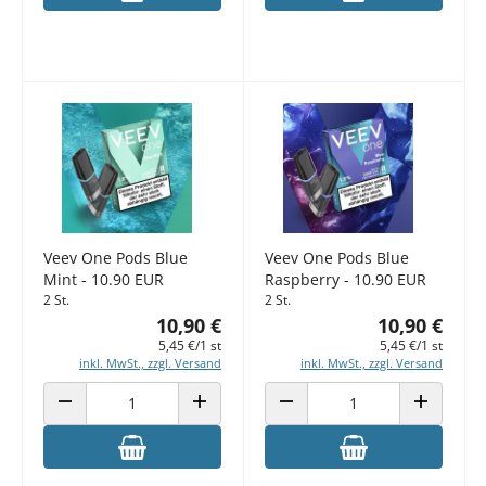
Veev One Pods Blue
Veev One Pods Blue
Mint - 10.90 EUR
Raspberry - 10.90 EUR
2 St.
2 St.
10,90 €
10,90 €
5,45 €/1 st
5,45 €/1 st
inkl. MwSt., zzgl. Versand
inkl. MwSt., zzgl. Versand
ANZAHL VERRINGERN
ANZAHL ERHÖHEN
ANZAHL VERRINGERN
ANZAHL E