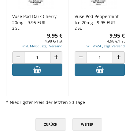
Vuse Pod Dark Cherry
Vuse Pod Peppermint
20mg - 9.95 EUR
Ice 20mg - 9.95 EUR
2 St.
2 St.
9,95 €
9,95 €
4,98 €/1 st
4,98 €/1 st
inkl. MwSt., zzgl. Versand
inkl. MwSt., zzgl. Versand
ANZAHL VERRINGERN
ANZAHL ERHÖHEN
ANZAHL VERRINGERN
ANZAHL E
* Niedrigster Preis der letzten 30 Tage
ZURÜCK
WEITER