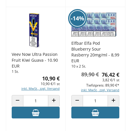
-14%
Elfbar Elfa Pod
Blueberry Sour
Veev Now Ultra Passion
Rasberry 20mg/ml - 8,99
Fruit Kiwi Guava - 10.90
EUR
EUR
10 x 2 St.
1 St.
89,90 €
76,42 €
10,90 €
3,82 €/1 st
10,90 €/1 st
Tiefstpreis: 89,90 €*
inkl. MwSt., zzgl. Versand
inkl. MwSt., zzgl. Versand
ANZAHL VERRINGERN
ANZAHL ERHÖHEN
ANZAHL VERRINGERN
ANZAHL E