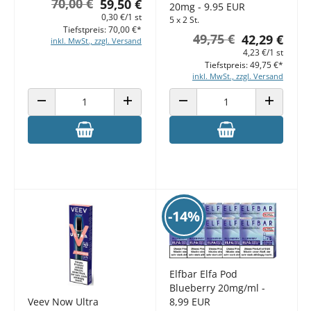
70,00 €
59,50 €
20mg - 9.95 EUR
0,30 €/1 st
5 x 2 St.
Tiefstpreis: 70,00 €*
49,75 €
42,29 €
inkl. MwSt., zzgl. Versand
4,23 €/1 st
Tiefstpreis: 49,75 €*
inkl. MwSt., zzgl. Versand
ANZAHL VERRINGERN
ANZAHL ERHÖHEN
ANZAHL VERRINGERN
ANZAHL E
-14%
Elfbar Elfa Pod
Blueberry 20mg/ml -
Veev Now Ultra
8,99 EUR