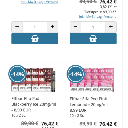
89,90 €
76,42 €
inkl. MwSt., zzgl. Versand
3,82 €/1 st
Tiefstpreis: 89,90 €*
inkl. MwSt., zzgl. Versand
ANZAHL VERRINGERN
ANZAHL ERHÖHEN
ANZAHL VERRINGERN
ANZAHL E
-14%
-14%
Elfbar Elfa Pod
Elfbar Elfa Pod Pink
Blackberry Ice 20mg/ml
Lemonade 20mg/ml -
- 8,99 EUR
8,99 EUR
10 x 2 St.
10 x 2 St.
89,90 €
76,42 €
89,90 €
76,42 €