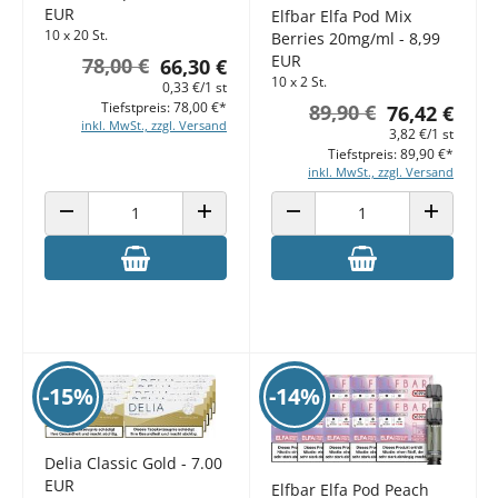
EUR
Elfbar Elfa Pod Mix
10 x 20 St.
Berries 20mg/ml - 8,99
EUR
78,00 €
66,30 €
10 x 2 St.
0,33 €/1 st
Tiefstpreis: 78,00 €*
89,90 €
76,42 €
inkl. MwSt., zzgl. Versand
3,82 €/1 st
Tiefstpreis: 89,90 €*
inkl. MwSt., zzgl. Versand
ANZAHL VERRINGERN
ANZAHL ERHÖHEN
ANZAHL VERRINGERN
ANZAHL E
-15%
-14%
Delia Classic Gold - 7.00
EUR
Elfbar Elfa Pod Peach