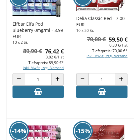
Delia Classic Red - 7.00
Elfbar Elfa Pod
EUR
Blueberry 0mg/ml - 8,99
10 x 20 St.
EUR
70,00 €
59,50 €
10 x 2 St.
0,30 €/1 st
89,90 €
76,42 €
Tiefstpreis: 70,00 €*
inkl. MwSt., zzgl. Versand
3,82 €/1 st
Tiefstpreis: 89,90 €*
inkl. MwSt., zzgl. Versand
ANZAHL VERRINGERN
ANZAHL ERHÖHEN
ANZAHL VERRINGERN
ANZAHL E
-14%
-15%