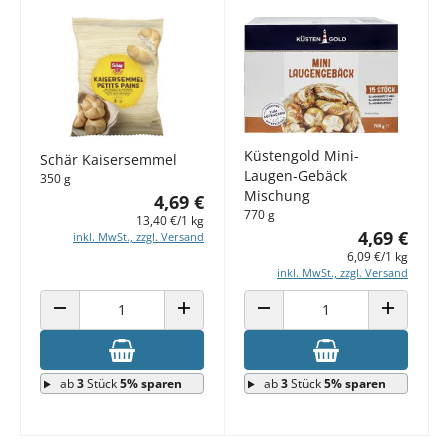
Küstengold Mini-
Schär Kaisersemmel
Laugen-Gebäck
350 g
Mischung
4,69 €
770 g
13,40 €/1 kg
4,69 €
inkl. MwSt., zzgl. Versand
6,09 €/1 kg
inkl. MwSt., zzgl. Versand
ANZAHL VERRINGERN
ANZAHL ERHÖHEN
ANZAHL VERRINGERN
ANZAHL E
ab
3
Stück
5% sparen
ab
3
Stück
5% sparen