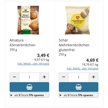
Alnatura
Schär
Körnerbrötchen
Mehrkornbrötchen
350 g
glutenfrei
3,49 €
250 g
4,69 €
9,97 €/1 kg
inkl. MwSt., zzgl. Versand
18,76 €/1 kg
inkl. MwSt., zzgl. Versand
ANZAHL VERRINGERN
ANZAHL ERHÖHEN
ANZAHL VERRINGERN
ANZAHL E
ab
3
Stück
5% sparen
ab
3
Stück
5% sparen