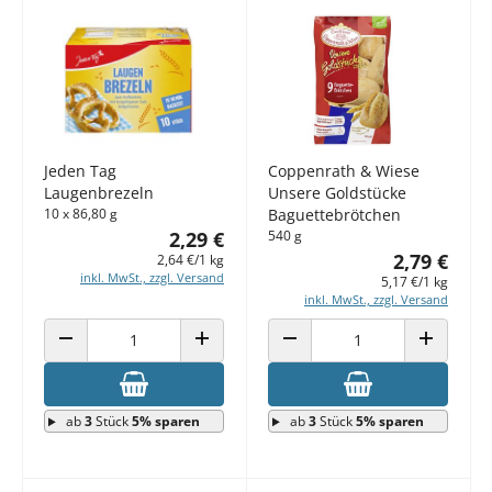
Jeden Tag
Coppenrath & Wiese
Laugenbrezeln
Unsere Goldstücke
10 x 86,80 g
Baguettebrötchen
2,29 €
540 g
2,79 €
2,64 €/1 kg
inkl. MwSt., zzgl. Versand
5,17 €/1 kg
inkl. MwSt., zzgl. Versand
ANZAHL VERRINGERN
ANZAHL ERHÖHEN
ANZAHL VERRINGERN
ANZAHL E
ab
3
Stück
5% sparen
ab
3
Stück
5% sparen