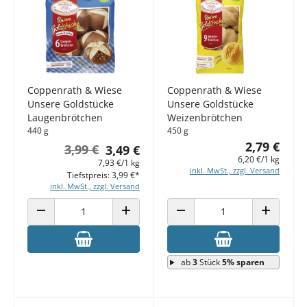
Coppenrath & Wiese
Coppenrath & Wiese
Unsere Goldstücke
Unsere Goldstücke
Laugenbrötchen
Weizenbrötchen
440 g
450 g
2,79 €
3,99 €
3,49 €
6,20 €/1 kg
7,93 €/1 kg
inkl. MwSt., zzgl. Versand
Tiefstpreis: 3,99 €*
inkl. MwSt., zzgl. Versand
ANZAHL VERRINGERN
ANZAHL ERHÖHEN
ANZAHL VERRINGERN
ANZAHL E
ab
3
Stück
5% sparen