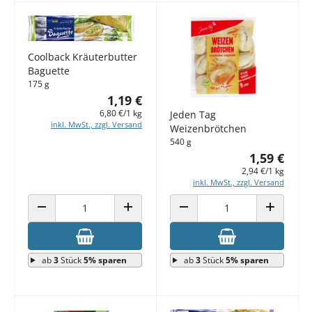
Coolback Kräuterbutter
Baguette
175 g
1,19 €
6,80 €/1 kg
Jeden Tag
inkl. MwSt., zzgl. Versand
Weizenbrötchen
540 g
1,59 €
2,94 €/1 kg
inkl. MwSt., zzgl. Versand
ANZAHL VERRINGERN
ANZAHL ERHÖHEN
ANZAHL VERRINGERN
ANZAHL E
ab
3
Stück
5% sparen
ab
3
Stück
5% sparen