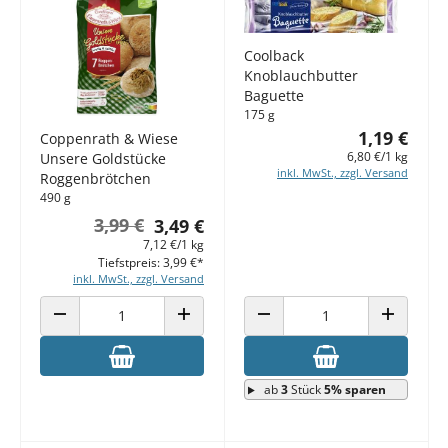
Coolback
Knoblauchbutter
Baguette
175 g
1,19 €
Coppenrath & Wiese
6,80 €/1 kg
Unsere Goldstücke
inkl. MwSt., zzgl. Versand
Roggenbrötchen
490 g
3,99 €
3,49 €
7,12 €/1 kg
Tiefstpreis: 3,99 €*
inkl. MwSt., zzgl. Versand
ANZAHL VERRINGERN
ANZAHL ERHÖHEN
ANZAHL VERRINGERN
ANZAHL E
ab
3
Stück
5% sparen