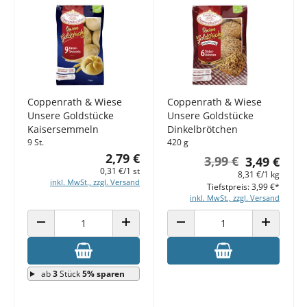
Coppenrath & Wiese
Coppenrath & Wiese
Unsere Goldstücke
Unsere Goldstücke
Kaisersemmeln
Dinkelbrötchen
9 St.
420 g
2,79 €
3,99 €
3,49 €
0,31 €/1 st
8,31 €/1 kg
inkl. MwSt., zzgl. Versand
Tiefstpreis: 3,99 €*
inkl. MwSt., zzgl. Versand
ANZAHL VERRINGERN
ANZAHL ERHÖHEN
ANZAHL VERRINGERN
ANZAHL E
ab
3
Stück
5% sparen