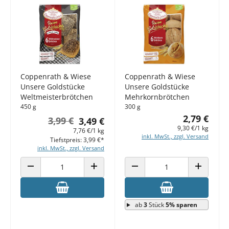
Coppenrath & Wiese
Coppenrath & Wiese
Unsere Goldstücke
Unsere Goldstücke
Weltmeisterbrötchen
Mehrkornbrötchen
450 g
300 g
2,79 €
3,99 €
3,49 €
9,30 €/1 kg
7,76 €/1 kg
inkl. MwSt., zzgl. Versand
Tiefstpreis: 3,99 €*
inkl. MwSt., zzgl. Versand
ANZAHL VERRINGERN
ANZAHL ERHÖHEN
ANZAHL VERRINGERN
ANZAHL E
ab
3
Stück
5% sparen