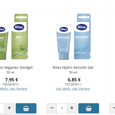
Bio Veganes Gleitgel
Ritex Hydro Sensitiv Gel
50 ml
50 ml
7,95 €
6,85 €
159,00 €/1 l
137,00 €/1 l
 MwSt., zzgl. Versand
inkl. MwSt., zzgl. Versand
 VERRINGERN
ANZAHL ERHÖHEN
ANZAHL VERRINGERN
ANZAHL ERHÖHEN