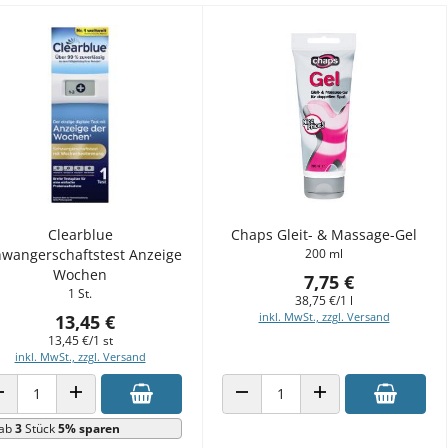
Clearblue
Chaps Gleit- & Massage-Gel
wangerschaftstest Anzeige
200 ml
Wochen
7,75 €
1 St.
38,75 €/1 l
inkl. MwSt., zzgl. Versand
13,45 €
13,45 €/1 st
inkl. MwSt., zzgl. Versand
ANZAHL VERRINGERN
ANZAHL ERHÖHEN
ANZAHL VERRINGERN
ANZAHL ERHÖHEN
ab
3
Stück
5% sparen