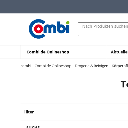
Zum Hauptinhalt springen
Zur Navigation springen
Zur Suche springen
Nach Produkten suche
Combi.de Onlineshop
Aktuelle
combi
Combi.de Onlineshop
Drogerie & Reinigen
Körperpf
T
Filter
20 Pro
SUCHE