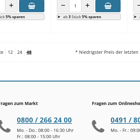
 VERRINGERN
ANZAHL ERHÖHEN
ANZAHL VERRINGERN
ANZAHL ERHÖHEN
ück
5% sparen
ab
3
Stück
5% sparen
te
12
24
48
* Niedrigster Preis der letzten
Fragen zum Markt
Fragen zum Onlinesh
0800 / 266 24 00
0491 / 8
Mo. - Do.: 08:00 - 16:30 Uhr
Mo. - Fr.: 09:
Fr.: 08:00 - 15:00 Uhr