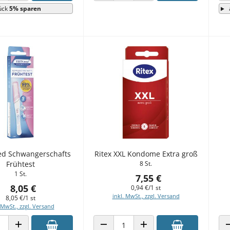
ück
5% sparen
ed Schwangerschafts
Ritex XXL Kondome Extra groß
Frühtest
8 St.
1 St.
7,55 €
8,05 €
0,94 €/1 st
inkl. MwSt., zzgl. Versand
8,05 €/1 st
 MwSt., zzgl. Versand