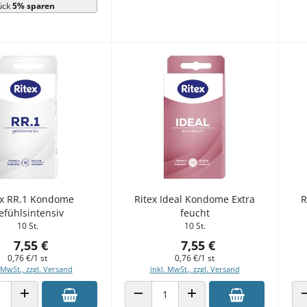
ück
5% sparen
ex RR.1 Kondome
Ritex Ideal Kondome Extra
R
efühlsintensiv
feucht
10 St.
10 St.
7,55 €
7,55 €
0,76 €/1 st
0,76 €/1 st
 MwSt., zzgl. Versand
inkl. MwSt., zzgl. Versand
 VERRINGERN
ANZAHL ERHÖHEN
ANZAHL VERRINGERN
ANZAHL ERHÖHEN