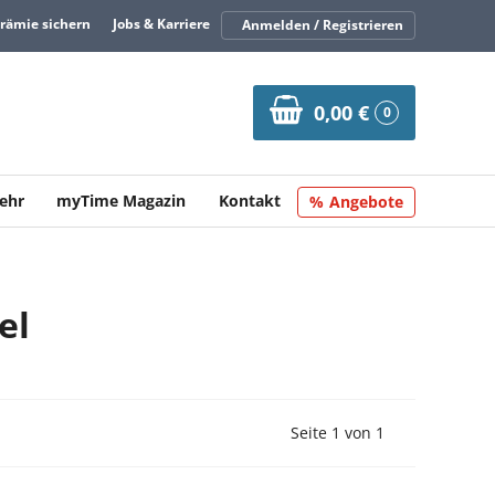
Prämie sichern
Jobs & Karriere
Anmelden / Registrieren
0,00 €
0
ehr
myTime Magazin
Kontakt
Angebote
el
Vorherige Seite
Nächste Seit
Seite 1 von 1