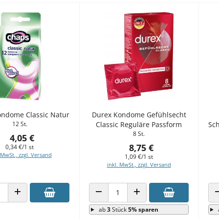
ndome Classic Natur
Durex Kondome Gefühlsecht
12 St.
Classic Reguläre Passform
Sch
8 St.
4,05 €
8,75 €
0,34 €/1 st
 MwSt., zzgl. Versand
1,09 €/1 st
inkl. MwSt., zzgl. Versand
 VERRINGERN
ANZAHL ERHÖHEN
ANZAHL VERRINGERN
ANZAHL ERHÖHEN
ab
3
Stück
5% sparen