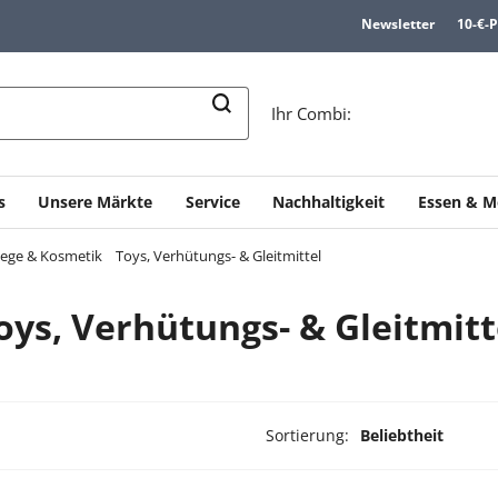
Newsletter
10-€-
n
Ihr Combi:
s
Unsere Märkte
Service
Nachhaltigkeit
Essen & M
lege & Kosmetik
Toys, Verhütungs- & Gleitmittel
oys, Verhütungs- & Gleitmitt
Sortierung:
Beliebtheit
dukte ausgewählt