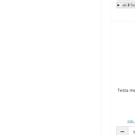
ab
3
St
Testa m
inkl.