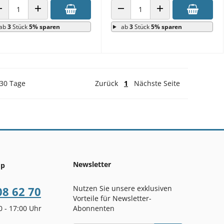
ANZAHL VERRINGERN
ANZAHL ERHÖHEN
ANZAHL VERRINGERN
ANZAHL ERHÖHEN
ab
3
Stück
5% sparen
ab
3
Stück
5% sparen
 30 Tage
Zurück
1
Nächste Seite
Newsletter
op
Nutzen Sie unsere exklusiven
08 62 70
Vorteile für Newsletter-
00 - 17:00 Uhr
Abonnenten