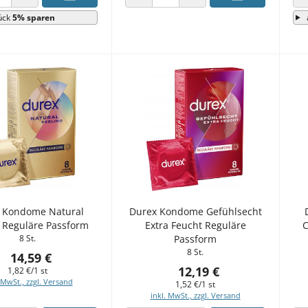
 VERRINGERN
ANZAHL ERHÖHEN
ANZAHL VERRINGERN
ANZAHL ERHÖHEN
ück
5% sparen
 Kondome Natural
Durex Kondome Gefühlsecht
g Reguläre Passform
Extra Feucht Reguläre
C
8 St.
Passform
8 St.
14,59 €
12,19 €
1,82 €/1 st
 MwSt., zzgl. Versand
1,52 €/1 st
inkl. MwSt., zzgl. Versand