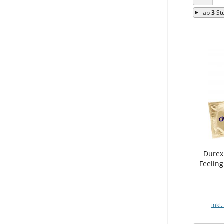
ANZAHL
ab
3
St
Durex
Feelin
inkl.