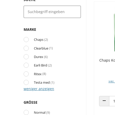
MARKE
Chaps
(2)
Clearblue
(1)
Durex
(6)
Chaps Ko
Earli Bird
(2)
Ritex
(8)
inkl.
Testa med
(1)
weniger anzeigen
GRÖSSE
ANZAHL
Normal
(9)