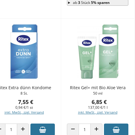
ab
3
Stück
5% sparen
itex Extra dünn Kondome
Ritex Gel+ mit Bio Aloe Vera
8 St.
50 ml
7,55 €
6,85 €
0,94 €/1 st
137,00 €/1 l
inkl. MwSt., zzgl. Versand
inkl. MwSt., zzgl. Versand
ANZAHL VERRINGERN
ANZAHL ERHÖHEN
ANZAHL VERRINGERN
ANZAHL ERHÖHEN