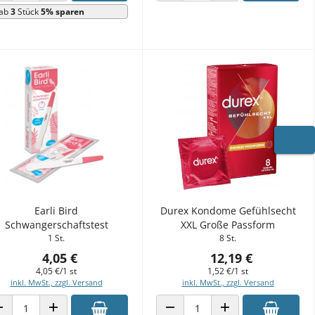
ab
3
Stück
5% sparen
WARE
Earli Bird
Durex Kondome Gefühlsecht
Schwangerschaftstest
XXL Große Passform
1 St.
8 St.
4,05 €
12,19 €
4,05 €/1 st
1,52 €/1 st
inkl. MwSt., zzgl. Versand
inkl. MwSt., zzgl. Versand