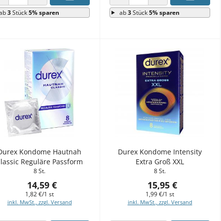
ANZAHL VERRINGERN
ANZAHL ERHÖHEN
ANZAHL VERRINGERN
ANZAHL ERHÖHEN
ab
3
Stück
5% sparen
ab
3
Stück
5% sparen
Durex Kondome Hautnah
Durex Kondome Intensity
lassic Reguläre Passform
Extra Groß XXL
8 St.
8 St.
14,59 €
15,95 €
1,82 €/1 st
1,99 €/1 st
inkl. MwSt., zzgl. Versand
inkl. MwSt., zzgl. Versand