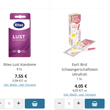
Ritex Lust Kondome
Earli Bird
8 St.
Schwangerschaftstest
Ultrafrüh
7,55 €
1 St.
0,94 €/1 st
inkl. MwSt., zzgl. Versand
4,05 €
4,05 €/1 st
inkl. MwSt., zzgl. Versand
ANZAHL VERRINGERN
ANZAHL ERHÖHEN
ANZAHL VERRINGERN
ANZAHL ERHÖHEN