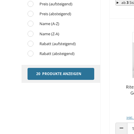
ab
3
St
Preis (aufsteigend)
Preis (absteigend)
Name (A-Z)
Name (Z-A)
Rabatt (aufsteigend)
Rabatt (absteigend)
20 PRODUKTE ANZEIGEN
Rit
G
inkl.
ANZAHL