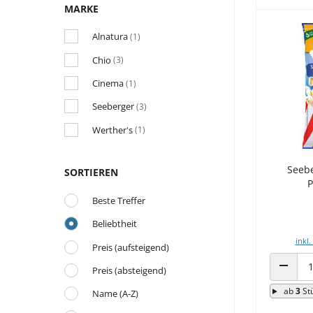
MARKE
Alnatura
(1)
Chio
(3)
Cinema
(1)
Seeberger
(3)
Werther's
(1)
Seebe
SORTIEREN
P
Beste Treffer
Beliebtheit
inkl.
Preis (aufsteigend)
Preis (absteigend)
ANZAHL
ab
3
St
Name (A-Z)