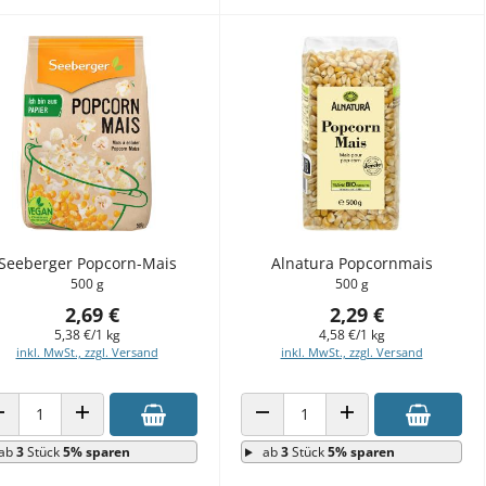
Seeberger Popcorn-Mais
Alnatura Popcornmais
500 g
500 g
2,69 €
2,29 €
5,38 €/1 kg
4,58 €/1 kg
inkl. MwSt., zzgl. Versand
inkl. MwSt., zzgl. Versand
ANZAHL VERRINGERN
ANZAHL ERHÖHEN
ANZAHL VERRINGERN
ANZAHL ERHÖHEN
ab
3
Stück
5% sparen
ab
3
Stück
5% sparen