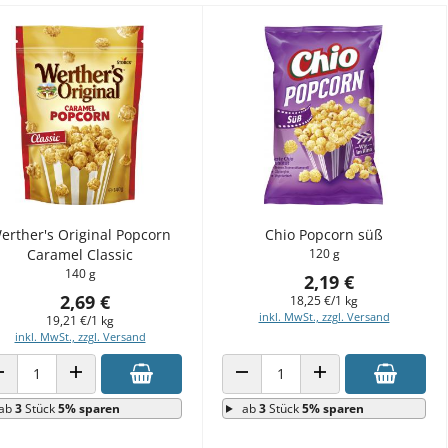
erther's Original Popcorn
Chio Popcorn süß
Caramel Classic
120 g
140 g
2,19 €
2,69 €
18,25 €/1 kg
inkl. MwSt., zzgl. Versand
19,21 €/1 kg
inkl. MwSt., zzgl. Versand
ANZAHL VERRINGERN
ANZAHL ERHÖHEN
ANZAHL VERRINGERN
ANZAHL ERHÖHEN
ab
3
Stück
5% sparen
ab
3
Stück
5% sparen