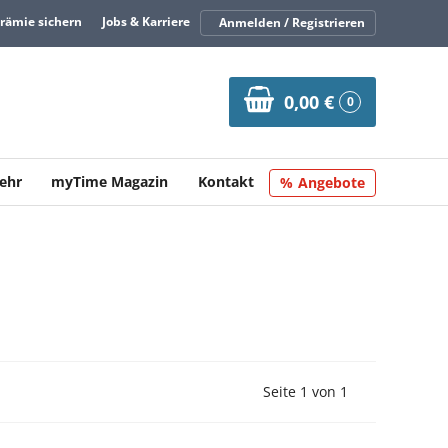
Prämie sichern
Jobs & Karriere
Anmelden / Registrieren
0,00 €
0
ehr
myTime Magazin
Kontakt
Angebote
Vorherige Seite
Nächste Seit
Seite 1 von 1