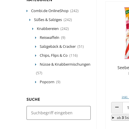
Combi.de OnlineShop
(242)
Süßes & Salziges
(242)
Knabbereien
(242)
Reiswaffeln
(9)
Salzgebäck & Cracker
(51)
Chips, Flips & Co
(116)
Nüsse & Knabbermischungen
Seebe
(57)
Popcorn
(9)
inkl.
SUCHE
ANZAHL
ab
3
St