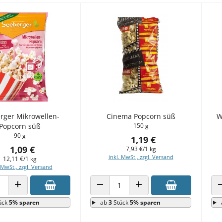
rger Mikrowellen-
Cinema Popcorn süß
W
Popcorn süß
150 g
90 g
1,19 €
1,09 €
7,93 €/1 kg
inkl. MwSt., zzgl. Versand
12,11 €/1 kg
 MwSt., zzgl. Versand
 VERRINGERN
ANZAHL ERHÖHEN
ANZAHL VERRINGERN
ANZAHL ERHÖHEN
ück
5% sparen
ab
3
Stück
5% sparen