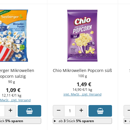
rger Mikrowellen
Chio Mikrowellen Popcorn süß
opcorn salzig
100 g
90 g
1,49 €
1,09 €
14,90 €/1 kg
inkl. MwSt., zzgl. Versand
12,11 €/1 kg
 MwSt., zzgl. Versand
 VERRINGERN
ANZAHL ERHÖHEN
ANZAHL VERRINGERN
ANZAHL ERHÖHEN
ück
5% sparen
ab
3
Stück
5% sparen