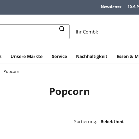
Newsletter
10-€-
n
Ihr Combi:
s
Unsere Märkte
Service
Nachhaltigkeit
Essen & M
Popcorn
Popcorn
Sortierung:
Beliebtheit
ukte ausgewählt