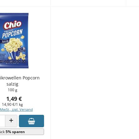
ikrowellen Popcorn
salzig
100 g
1,49 €
14,90 €/1 kg
 MwSt., zzgl. Versand
 VERRINGERN
ANZAHL ERHÖHEN
ück
5% sparen