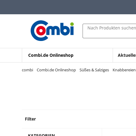
Zum Hauptinhalt springen
Zur Navigation springen
Zur Suche springen
Nach Produkten suche
Combi.de Onlineshop
Aktuelle
combi
Combi.de Onlineshop
Süßes & Salziges
Knabbereien
Filter
9 Prod
KATEGORIEN