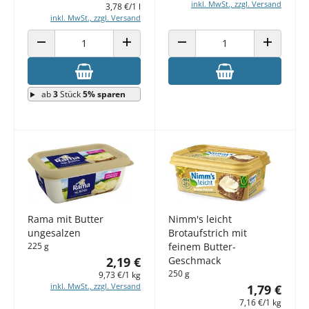
inkl. MwSt., zzgl. Versand
3,78 €/1 l
inkl. MwSt., zzgl. Versand
ANZAHL VERRINGERN
ANZAHL ERHÖHEN
ANZAHL VERRINGERN
ANZAHL E
ab
3
Stück
5% sparen
Nimm's leicht
Rama mit Butter
Brotaufstrich mit
ungesalzen
feinem Butter-
225 g
Geschmack
2,19 €
250 g
9,73 €/1 kg
inkl. MwSt., zzgl. Versand
1,79 €
7,16 €/1 kg