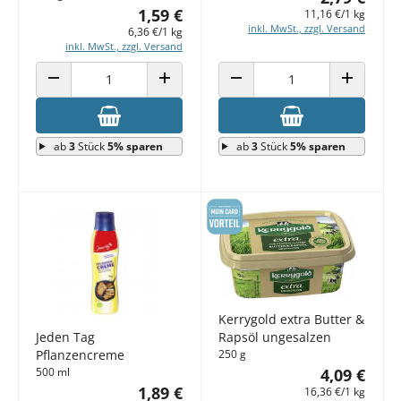
1,59 €
11,16 €/1 kg
inkl. MwSt., zzgl. Versand
6,36 €/1 kg
inkl. MwSt., zzgl. Versand
ANZAHL VERRINGERN
ANZAHL ERHÖHEN
ANZAHL VERRINGERN
ANZAHL E
ab
3
Stück
5% sparen
ab
3
Stück
5% sparen
Kerrygold extra Butter &
Jeden Tag
Rapsöl ungesalzen
Pflanzencreme
250 g
500 ml
4,09 €
1,89 €
16,36 €/1 kg