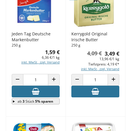
Jeden Tag Deutsche
Kerrygold Original
Markenbutter
Irische Butter
250 g
250 g
1,59 €
4,09 €
3,49 €
6,36 €/1 kg
13,96 €/1 kg
inkl. MwSt., zzgl. Versand
Tiefstpreis: 4,19 €*
inkl. MwSt., zzgl. Versand
ANZAHL VERRINGERN
ANZAHL ERHÖHEN
ANZAHL VERRINGERN
ANZAHL E
ab
3
Stück
5% sparen