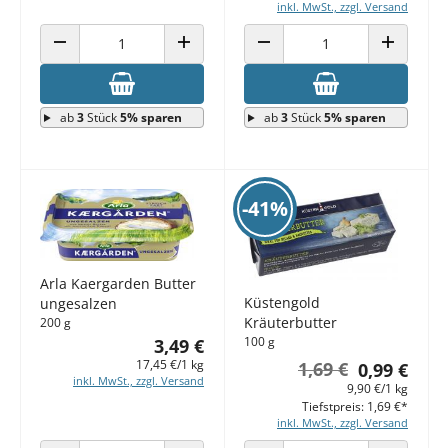
inkl. MwSt., zzgl. Versand
ANZAHL VERRINGERN
ANZAHL ERHÖHEN
ANZAHL VERRINGERN
ANZAHL E
ab
3
Stück
5% sparen
ab
3
Stück
5% sparen
-41%
Arla Kaergarden Butter
Küstengold
ungesalzen
Kräuterbutter
200 g
100 g
3,49 €
17,45 €/1 kg
1,69 €
0,99 €
inkl. MwSt., zzgl. Versand
9,90 €/1 kg
Tiefstpreis: 1,69 €*
inkl. MwSt., zzgl. Versand