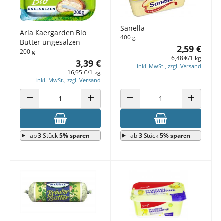
Sanella
Arla Kaergarden Bio
400 g
Butter ungesalzen
2,59 €
200 g
6,48 €/1 kg
3,39 €
inkl. MwSt., zzgl. Versand
16,95 €/1 kg
inkl. MwSt., zzgl. Versand
ANZAHL VERRINGERN
ANZAHL ERHÖHEN
ANZAHL VERRINGERN
ANZAHL E
ab
3
Stück
5% sparen
ab
3
Stück
5% sparen