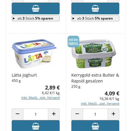
ANZAHL VERRINGERN
ANZAHL ERHÖHEN
ANZAHL VERRINGERN
ANZAHL E
ab
3
Stück
5% sparen
ab
3
Stück
5% sparen
Lätta Joghurt
Kerrygold extra Butter &
450 g
Rapsöl gesalzen
2,89 €
250 g
4,09 €
6,42 €/1 kg
inkl. MwSt., zzgl. Versand
16,36 €/1 kg
inkl. MwSt., zzgl. Versand
ANZAHL VERRINGERN
ANZAHL ERHÖHEN
ANZAHL VERRINGERN
ANZAHL E