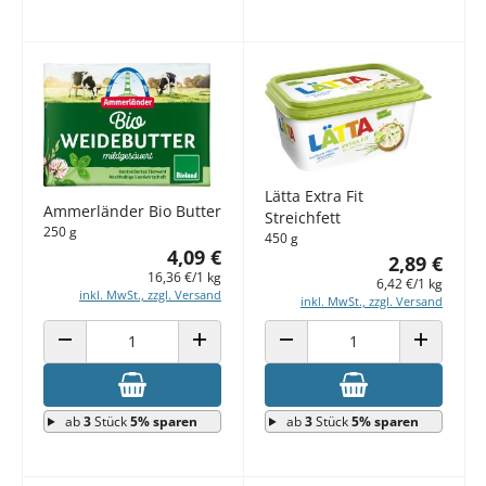
Lätta Extra Fit
Ammerländer Bio Butter
Streichfett
250 g
450 g
4,09 €
2,89 €
16,36 €/1 kg
6,42 €/1 kg
inkl. MwSt., zzgl. Versand
inkl. MwSt., zzgl. Versand
ANZAHL VERRINGERN
ANZAHL ERHÖHEN
ANZAHL VERRINGERN
ANZAHL E
ab
3
Stück
5% sparen
ab
3
Stück
5% sparen