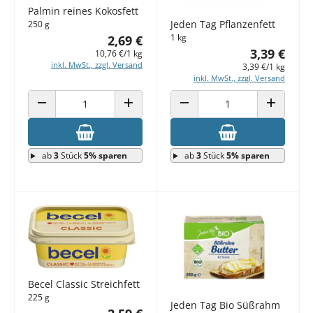
Palmin reines Kokosfett
Jeden Tag Pflanzenfett
250 g
1 kg
2,69 €
3,39 €
10,76 €/1 kg
inkl. MwSt., zzgl. Versand
3,39 €/1 kg
inkl. MwSt., zzgl. Versand
ANZAHL VERRINGERN
ANZAHL ERHÖHEN
ANZAHL VERRINGERN
ANZAHL E
ab
3
Stück
5% sparen
ab
3
Stück
5% sparen
Becel Classic Streichfett
225 g
Jeden Tag Bio Süßrahm