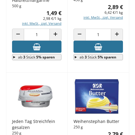
Halbfettmargarine
2,89 €
500 g
1,49 €
6,42 €/1 kg
inkl. MwSt., zzgl. Versand
2,98 €/1 kg
inkl. MwSt., zzgl. Versand
ANZAHL VERRINGERN
ANZAHL ERHÖHEN
ANZAHL VERRINGERN
ANZAHL E
ab
3
Stück
5% sparen
ab
3
Stück
5% sparen
Weihenstephan Butter
Jeden Tag Streichfein
250 g
gesalzen
2,79 €
250 g