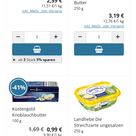
2,59 €
Butter
11,51 €/1 kg
250 g
inkl. MwSt., zzgl. Versand
3,19 €
12,76 €/1 kg
inkl. MwSt., zzgl. Versand
ANZAHL VERRINGERN
ANZAHL ERHÖHEN
ANZAHL VERRINGERN
ANZAHL E
ab
3
Stück
5% sparen
-41%
Küstengold
Knoblauchbutter
Landliebe Die
100 g
Streichzarte ungesalzen
1,69 €
0,99 €
250 g
9,90 €/1 kg