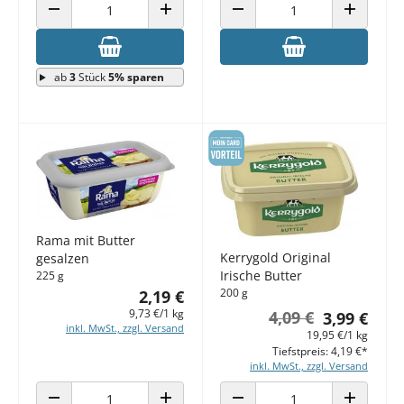
ANZAHL VERRINGERN
ANZAHL ERHÖHEN
ANZAHL VERRINGERN
ANZAHL E
ab
3
Stück
5% sparen
Rama mit Butter
Kerrygold Original
gesalzen
Irische Butter
225 g
200 g
2,19 €
9,73 €/1 kg
4,09 €
3,99 €
inkl. MwSt., zzgl. Versand
19,95 €/1 kg
Tiefstpreis: 4,19 €*
inkl. MwSt., zzgl. Versand