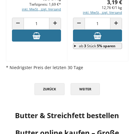
3,19 €
Tiefstpreis: 1,69 €*
12,76 €/1 kg
inkl. MwSt., zzgl. Versand
inkl. MwSt., zzgl. Versand
ANZAHL VERRINGERN
ANZAHL ERHÖHEN
ANZAHL VERRINGERN
ANZAHL E
ab
3
Stück
5% sparen
* Niedrigster Preis der letzten 30 Tage
ZURÜCK
WEITER
Butter & Streichfett bestellen
Butter online kaufen – Große