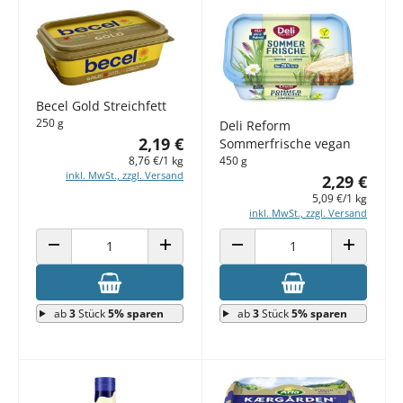
Becel Gold Streichfett
250 g
Deli Reform
2,19 €
Sommerfrische vegan
8,76 €/1 kg
450 g
inkl. MwSt., zzgl. Versand
2,29 €
5,09 €/1 kg
inkl. MwSt., zzgl. Versand
ANZAHL VERRINGERN
ANZAHL ERHÖHEN
ANZAHL VERRINGERN
ANZAHL E
ab
3
Stück
5% sparen
ab
3
Stück
5% sparen