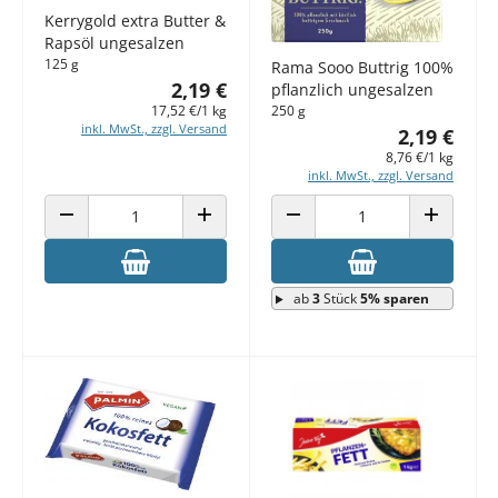
Kerrygold extra Butter &
Rapsöl ungesalzen
125 g
Rama Sooo Buttrig 100%
2,19 €
pflanzlich ungesalzen
17,52 €/1 kg
250 g
inkl. MwSt., zzgl. Versand
2,19 €
8,76 €/1 kg
inkl. MwSt., zzgl. Versand
ANZAHL VERRINGERN
ANZAHL ERHÖHEN
ANZAHL VERRINGERN
ANZAHL E
ab
3
Stück
5% sparen