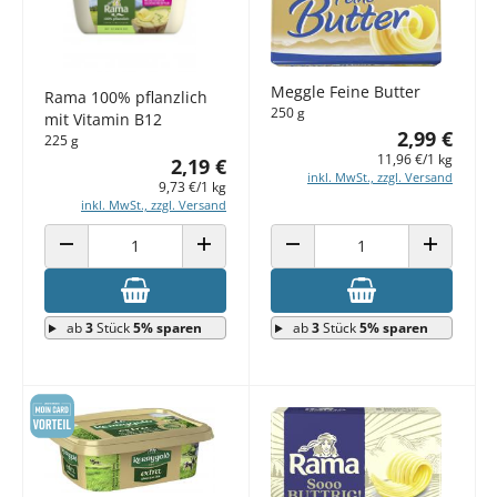
Meggle Feine Butter
Rama 100% pflanzlich
250 g
mit Vitamin B12
2,99 €
225 g
11,96 €/1 kg
2,19 €
inkl. MwSt., zzgl. Versand
9,73 €/1 kg
inkl. MwSt., zzgl. Versand
ANZAHL VERRINGERN
ANZAHL ERHÖHEN
ANZAHL VERRINGERN
ANZAHL E
ab
3
Stück
5% sparen
ab
3
Stück
5% sparen