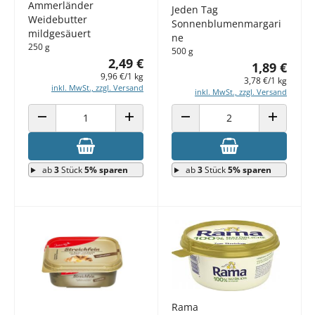
Ammerländer
Jeden Tag
Weidebutter
Sonnenblumenmargari
mildgesäuert
ne
250 g
500 g
2,49 €
1,89 €
9,96 €/1 kg
3,78 €/1 kg
inkl. MwSt., zzgl. Versand
inkl. MwSt., zzgl. Versand
ANZAHL VERRINGERN
ANZAHL ERHÖHEN
ANZAHL VERRINGERN
ANZAHL E
ab
3
Stück
5% sparen
ab
3
Stück
5% sparen
Rama