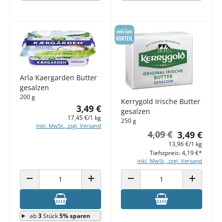
Arla Kaergarden Butter
gesalzen
200 g
Kerrygold Irische Butter
3,49 €
gesalzen
17,45 €/1 kg
250 g
inkl. MwSt., zzgl. Versand
4,09 €
3,49 €
13,96 €/1 kg
Tiefstpreis: 4,19 €*
inkl. MwSt., zzgl. Versand
ANZAHL VERRINGERN
ANZAHL ERHÖHEN
ANZAHL VERRINGERN
ANZAHL E
ab
3
Stück
5% sparen