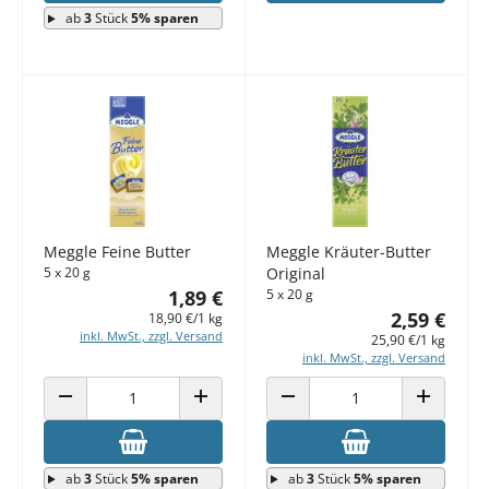
ab
3
Stück
5% sparen
Meggle Feine Butter
Meggle Kräuter-Butter
5 x 20 g
Original
1,89 €
5 x 20 g
2,59 €
18,90 €/1 kg
inkl. MwSt., zzgl. Versand
25,90 €/1 kg
inkl. MwSt., zzgl. Versand
ANZAHL VERRINGERN
ANZAHL ERHÖHEN
ANZAHL VERRINGERN
ANZAHL E
ab
3
Stück
5% sparen
ab
3
Stück
5% sparen