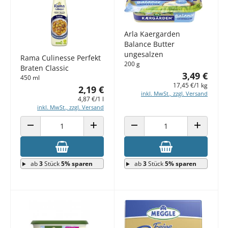
Arla Kaergarden
Balance Butter
ungesalzen
Rama Culinesse Perfekt
200 g
Braten Classic
3,49 €
450 ml
17,45 €/1 kg
2,19 €
inkl. MwSt., zzgl. Versand
4,87 €/1 l
inkl. MwSt., zzgl. Versand
ANZAHL VERRINGERN
ANZAHL ERHÖHEN
ANZAHL VERRINGERN
ANZAHL E
ab
3
Stück
5% sparen
ab
3
Stück
5% sparen