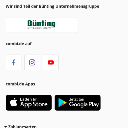
Butter bequem liefern lassen – Frische garantiert
Wir sind Teil der Bünting Unternehmensgruppe
Lass dir deine Butter einfach nach Hause bringen und
profitiere von Combis schnellem und verlässlichem
Lieferservice. Die Kühlkette sorgt dafür, dass deine Produkte
stets frisch und unversehrt bei dir ankommen. So sparst du
Zeit und kannst sicher sein, dass Qualität bei Combi an
erster Stelle steht.
Markenqualität, der du vertrauen kannst
combi.de auf
Combi führt Butter von bekannten Marken, die für beste
Qualität stehen, unter anderem:
Alnatura
Arla
Jeden Tag
combi.de Apps
Kerrygold
Landliebe
Lätta
Meggle
Rama
Zahlungsarten
Weihenstephan