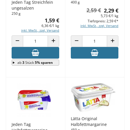
Jeden Tag Streichfein
400 g
ungesalzen
2,59 €
2,29 €
250 g
5,73 €/1 kg
1,59 €
Tiefstpreis: 2,59 €*
6,36 €/1 kg
inkl. MwSt., zzgl. Versand
inkl. MwSt., zzgl. Versand
ANZAHL VERRINGERN
ANZAHL ERHÖHEN
ANZAHL VERRINGERN
ANZAHL E
ab
3
Stück
5% sparen
Lätta Original
Halbfettmargarine
Jeden Tag
450 g