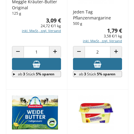
Meggle Kräuter-Butter
Original
Jeden Tag
125 g
Pflanzenmargarine
3,09 €
500 g
24,72 €/1 kg
1,79 €
inkl. MwSt., zzgl. Versand
3,58 €/1 kg
inkl. MwSt., zzgl. Versand
ANZAHL VERRINGERN
ANZAHL ERHÖHEN
ANZAHL VERRINGERN
ANZAHL E
ab
3
Stück
5% sparen
ab
3
Stück
5% sparen