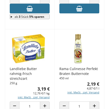
ANZAHL VERRINGERN
ANZAHL ERHÖHEN
ANZAHL VERRINGERN
ANZAHL E
ab
3
Stück
5% sparen
Landliebe Butter
Rama Culinesse Perfekt
rahmig-frisch
Braten Butternote
streichzart
450 ml
250 g
2,19 €
3,19 €
4,87 €/1 l
inkl. MwSt., zzgl. Versand
12,76 €/1 kg
inkl. MwSt., zzgl. Versand