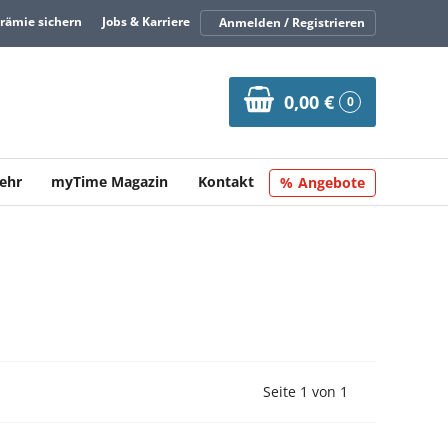
Prämie sichern
Jobs & Karriere
Anmelden / Registrieren
0,00 €
0
ehr
myTime Magazin
Kontakt
Angebote
Vorherige Seite
Nächste Seit
Seite 1 von 1