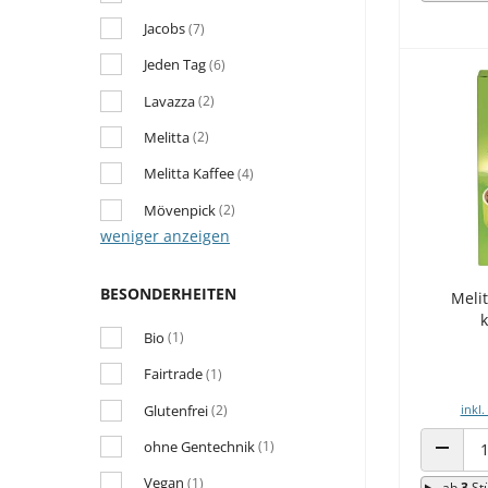
Jacobs
(7)
Jeden Tag
(6)
Lavazza
(2)
Melitta
(2)
Melitta Kaffee
(4)
Mövenpick
(2)
weniger anzeigen
BESONDERHEITEN
Melit
k
Bio
(1)
Fairtrade
(1)
Glutenfrei
(2)
inkl.
ohne Gentechnik
(1)
ANZAHL
Vegan
(1)
ab
3
St