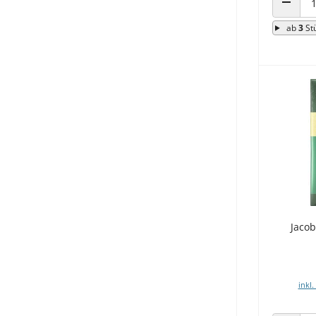
ANZAHL
ab
3
St
Jacob
inkl.