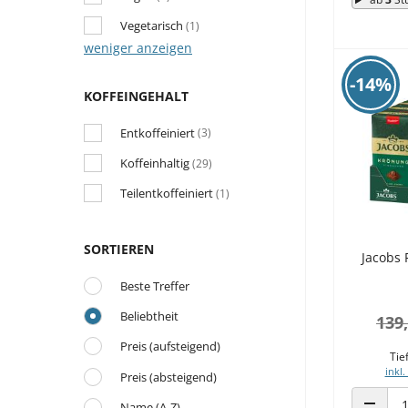
Vegetarisch
(1)
weniger anzeigen
-14%
KOFFEINGEHALT
Entkoffeiniert
(3)
Koffeinhaltig
(29)
Teilentkoffeiniert
(1)
SORTIEREN
Jacobs 
Beste Treffer
Beliebtheit
139,
Preis (aufsteigend)
Tie
inkl.
Preis (absteigend)
Name (A-Z)