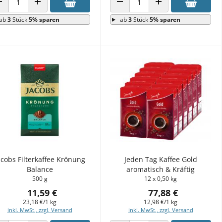
ANZAHL VERRINGERN
ANZAHL ERHÖHEN
ANZAHL VERRINGERN
ANZAHL ERHÖHEN
ab
3
Stück
5% sparen
ab
3
Stück
5% sparen
acobs Filterkaffee Krönung
Jeden Tag Kaffee Gold
Balance
aromatisch & Kräftig
500 g
12 x 0,50 kg
11,59 €
77,88 €
23,18 €/1 kg
12,98 €/1 kg
inkl. MwSt., zzgl. Versand
inkl. MwSt., zzgl. Versand