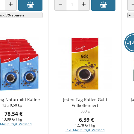
 VERRINGERN
ANZAHL ERHÖHEN
ANZAHL VERRINGERN
ANZAHL ERHÖHEN
ück
5% sparen
-1
ag Naturmild Kaffee
Jeden Tag Kaffee Gold
J
12 x 0,50 kg
Entkoffeiniert
500 g
78,54 €
6,39 €
13,09 €/1 kg
 MwSt., zzgl. Versand
12,78 €/1 kg
inkl. MwSt., zzgl. Versand