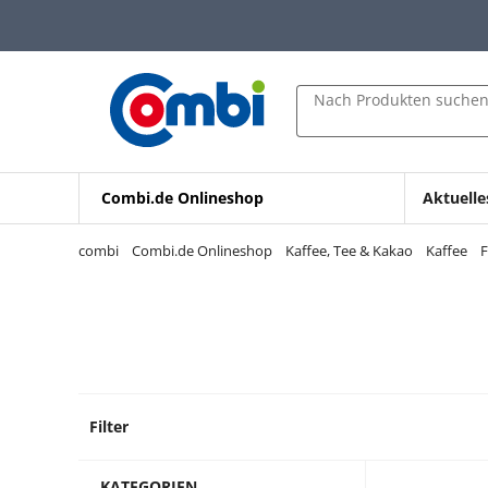
Zum Hauptinhalt springen
Zur Navigation springen
Zur Suche springen
Nach Produkten suche
Combi.de Onlineshop
Aktuelle
combi
Combi.de Onlineshop
Kaffee, Tee & Kakao
Kaffee
F
Filter
33 Pro
KATEGORIEN