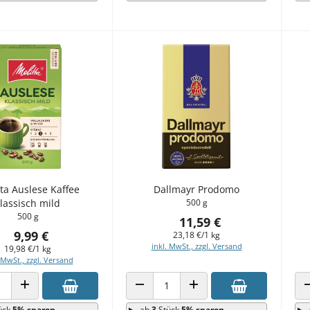
ta Auslese Kaffee
Dallmayr Prodomo
lassisch mild
500 g
500 g
11,59 €
9,99 €
23,18 €/1 kg
inkl. MwSt., zzgl. Versand
19,98 €/1 kg
 MwSt., zzgl. Versand
 VERRINGERN
ANZAHL ERHÖHEN
ANZAHL VERRINGERN
ANZAHL ERHÖHEN
ück
5% sparen
ab
3
Stück
5% sparen