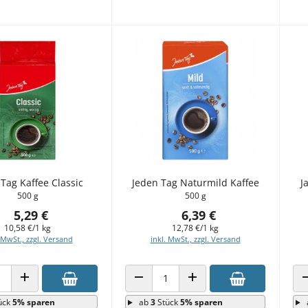
Tag Kaffee Classic
Jeden Tag Naturmild Kaffee
J
500 g
500 g
5,29 €
6,39 €
10,58 €/1 kg
12,78 €/1 kg
 MwSt., zzgl. Versand
inkl. MwSt., zzgl. Versand
 VERRINGERN
ANZAHL ERHÖHEN
ANZAHL VERRINGERN
ANZAHL ERHÖHEN
ück
5% sparen
ab
3
Stück
5% sparen