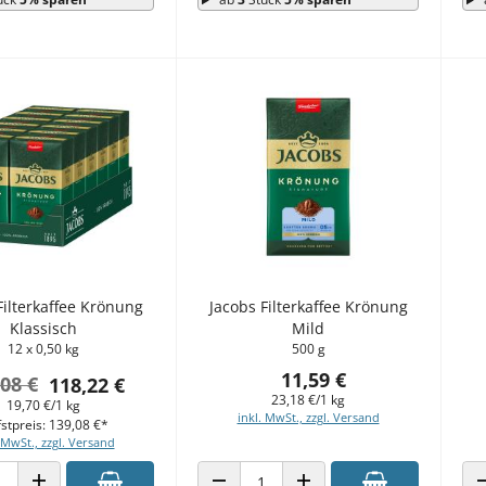
Filterkaffee Krönung
Jacobs Filterkaffee Krönung
Klassisch
Mild
12 x 0,50 kg
500 g
11,59 €
08 €
118,22 €
23,18 €/1 kg
19,70 €/1 kg
inkl. MwSt., zzgl. Versand
fstpreis: 139,08 €*
 MwSt., zzgl. Versand