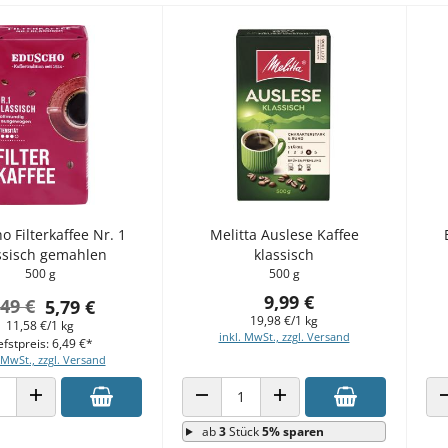
o Filterkaffee Nr. 1
Melitta Auslese Kaffee
ssisch gemahlen
klassisch
500 g
500 g
9,99 €
,49 €
5,79 €
19,98 €/1 kg
11,58 €/1 kg
inkl. MwSt., zzgl. Versand
efstpreis: 6,49 €*
 MwSt., zzgl. Versand
 VERRINGERN
ANZAHL ERHÖHEN
ANZAHL VERRINGERN
ANZAHL ERHÖHEN
ab
3
Stück
5% sparen