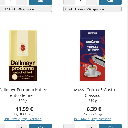
ANZAHL VERRINGERN
ANZAHL ERHÖHEN
ANZAHL VERRINGERN
ANZAHL ERHÖHEN
ab
3
Stück
5% sparen
ab
3
Stück
5% sparen
Dallmayr Prodomo Kaffee
Lavazza Crema E Gusto
entcoffeiniert
Classico
500 g
250 g
11,59 €
6,39 €
23,18 €/1 kg
25,56 €/1 kg
inkl. MwSt., zzgl. Versand
inkl. MwSt., zzgl. Versand