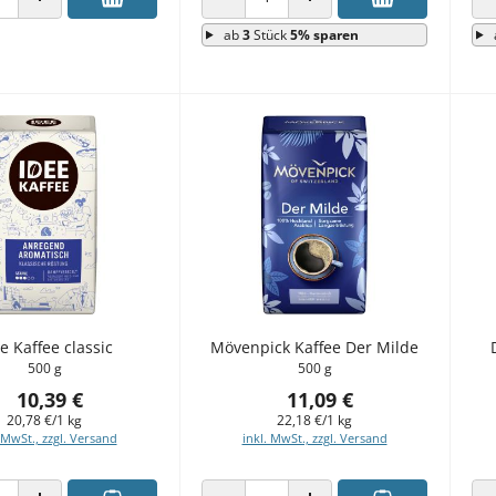
 VERRINGERN
ANZAHL ERHÖHEN
ANZAHL VERRINGERN
ANZAHL ERHÖHEN
ab
3
Stück
5% sparen
e Kaffee classic
Mövenpick Kaffee Der Milde
500 g
500 g
10,39 €
11,09 €
20,78 €/1 kg
22,18 €/1 kg
 MwSt., zzgl. Versand
inkl. MwSt., zzgl. Versand