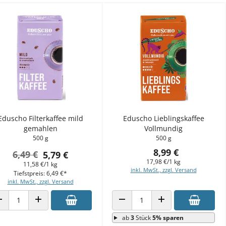
Eduscho Filterkaffee mild
Eduscho Lieblingskaffee
gemahlen
Vollmundig
500 g
500 g
8,99 €
6,49 €
5,79 €
17,98 €/1 kg
11,58 €/1 kg
inkl. MwSt., zzgl. Versand
Tiefstpreis: 6,49 €*
inkl. MwSt., zzgl. Versand
ANZAHL VERRINGERN
ANZAHL ERHÖHEN
ANZAHL VERRINGERN
ANZAHL ERHÖHEN
ab
3
Stück
5% sparen