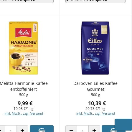
Melitta Harmonie Kaffee
Darboven Eilles Kaffee
entkoffeiniert
Gourmet
500 g
500 g
9,99 €
10,39 €
19,98 €/1 kg
20,78 €/1 kg
inkl. MwSt., zzgl. Versand
inkl. MwSt., zzgl. Versand
WARE