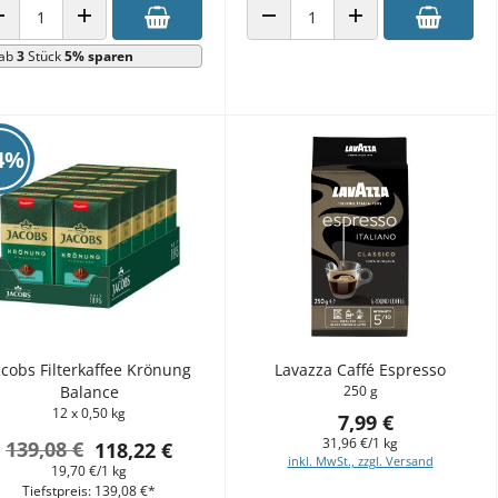
ANZAHL VERRINGERN
ANZAHL ERHÖHEN
ANZAHL VERRINGERN
ANZAHL ERHÖHEN
ab
3
Stück
5% sparen
4%
acobs Filterkaffee Krönung
Lavazza Caffé Espresso
Balance
250 g
12 x 0,50 kg
7,99 €
31,96 €/1 kg
139,08 €
118,22 €
inkl. MwSt., zzgl. Versand
19,70 €/1 kg
Tiefstpreis: 139,08 €*