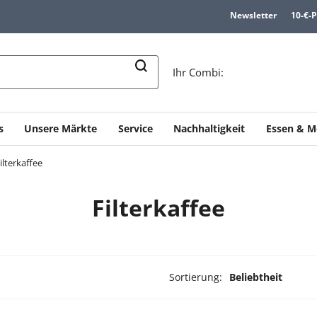
Newsletter
10-€-
n
Ihr Combi:
s
Unsere Märkte
Service
Nachhaltigkeit
Essen & M
ilterkaffee
Filterkaffee
Sortierung:
Beliebtheit
dukte ausgewählt