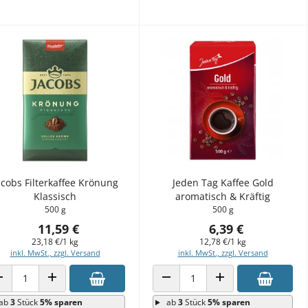
acobs Filterkaffee Krönung
Jeden Tag Kaffee Gold
Klassisch
aromatisch & Kräftig
500 g
500 g
11,59 €
6,39 €
23,18 €/1 kg
12,78 €/1 kg
inkl. MwSt., zzgl. Versand
inkl. MwSt., zzgl. Versand
ANZAHL VERRINGERN
ANZAHL ERHÖHEN
ANZAHL VERRINGERN
ANZAHL ERHÖHEN
ab
3
Stück
5% sparen
ab
3
Stück
5% sparen