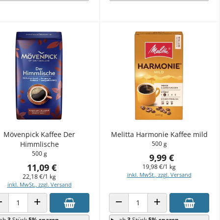
Mövenpick Kaffee Der
Melitta Harmonie Kaffee mild
Himmlische
500 g
500 g
9,99 €
11,09 €
19,98 €/1 kg
inkl. MwSt., zzgl. Versand
22,18 €/1 kg
inkl. MwSt., zzgl. Versand
ANZAHL VERRINGERN
ANZAHL ERHÖHEN
ANZAHL VERRINGERN
ANZAHL ERHÖHEN
ab
3
Stück
5% sparen
ab
3
Stück
5% sparen