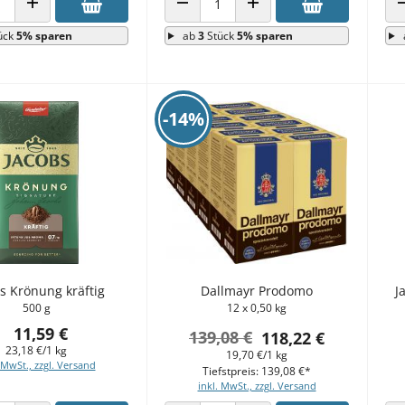
 VERRINGERN
ANZAHL ERHÖHEN
ANZAHL VERRINGERN
ANZAHL ERHÖHEN
ück
5% sparen
ab
3
Stück
5% sparen
-14%
s Krönung kräftig
Dallmayr Prodomo
J
500 g
12 x 0,50 kg
11,59 €
139,08 €
118,22 €
23,18 €/1 kg
19,70 €/1 kg
 MwSt., zzgl. Versand
Tiefstpreis: 139,08 €*
inkl. MwSt., zzgl. Versand