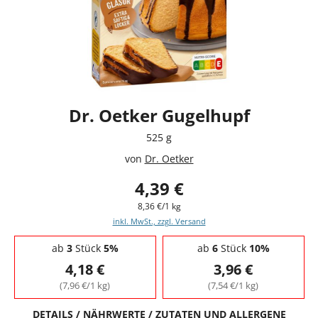
Dr. Oetker Gugelhupf
525 g
von
Dr. Oetker
4,39 €
8,36 €/1 kg
inkl. MwSt., zzgl. Versand
Staffelpreise - Mengenrabatt
ab
3
Stück
5%
ab
6
Stück
10%
4,18 €
3,96 €
(7,96 €/1 kg)
(7,54 €/1 kg)
DETAILS / NÄHRWERTE / ZUTATEN UND ALLERGENE