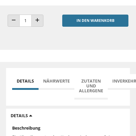
IN DEN WARENKORB
ANZAHL VERRINGERN
ANZAHL ERHÖHEN
DETAILS
NÄHRWERTE
ZUTATEN
INVERKEH
UND
ALLERGENE
DETAILS
Beschreibung