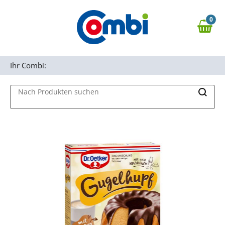
Zum Hauptinhalt springen
0
Zur Navigation springen
0,00 €
MAIN MENU
Zur Suche springen
Ihr Combi:
Nach Produkten suchen