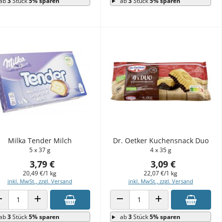
ab
3
Stück
5% sparen
ab
3
Stück
5% sparen
Milka Tender Milch
Dr. Oetker Kuchensnack Duo
5 x 37 g
4 x 35 g
3,79 €
3,09 €
20,49 €/1 kg
22,07 €/1 kg
inkl. MwSt., zzgl. Versand
inkl. MwSt., zzgl. Versand
ANZAHL VERRINGERN
ANZAHL ERHÖHEN
ANZAHL VERRINGERN
ANZAHL ERHÖHEN
ab
3
Stück
5% sparen
ab
3
Stück
5% sparen