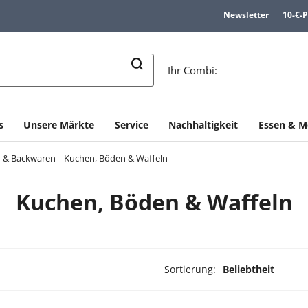
Newsletter
10-€-
n
Ihr Combi:
s
Unsere Märkte
Service
Nachhaltigkeit
Essen & M
en & Backwaren
Kuchen, Böden & Waffeln
Kuchen, Böden & Waffeln
Sortierung:
Beliebtheit
dukte ausgewählt