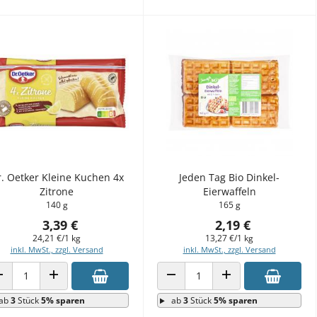
. Oetker Kleine Kuchen 4x
Jeden Tag Bio Dinkel-
Zitrone
Eierwaffeln
140 g
165 g
3,39 €
2,19 €
24,21 €/1 kg
13,27 €/1 kg
inkl. MwSt., zzgl. Versand
inkl. MwSt., zzgl. Versand
ANZAHL VERRINGERN
ANZAHL ERHÖHEN
ANZAHL VERRINGERN
ANZAHL ERHÖHEN
ab
3
Stück
5% sparen
ab
3
Stück
5% sparen