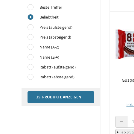
Beste Treffer
Beliebtheit
Preis (aufsteigend)
Preis (absteigend)
Name (A-Z)
Name (Z-A)
Rabatt (aufsteigend)
Rabatt (absteigend)
Guspa
35 PRODUKTE ANZEIGEN
inkl.
ANZAHL
ab
3
St