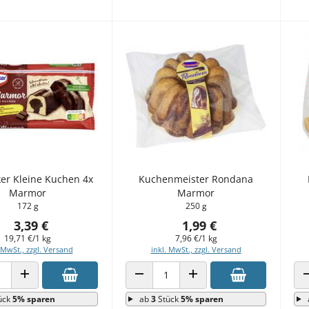
ker Kleine Kuchen 4x
Kuchenmeister Rondana
Marmor
Marmor
172 g
250 g
3,39 €
1,99 €
19,71 €/1 kg
7,96 €/1 kg
 MwSt., zzgl. Versand
inkl. MwSt., zzgl. Versand
 VERRINGERN
ANZAHL ERHÖHEN
ANZAHL VERRINGERN
ANZAHL ERHÖHEN
ück
5% sparen
ab
3
Stück
5% sparen