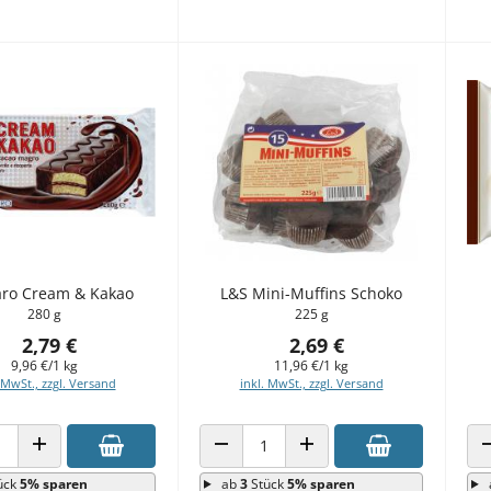
ro Cream & Kakao
L&S Mini-Muffins Schoko
280 g
225 g
2,79 €
2,69 €
9,96 €/1 kg
11,96 €/1 kg
 MwSt., zzgl. Versand
inkl. MwSt., zzgl. Versand
 VERRINGERN
ANZAHL ERHÖHEN
ANZAHL VERRINGERN
ANZAHL ERHÖHEN
ück
5% sparen
ab
3
Stück
5% sparen