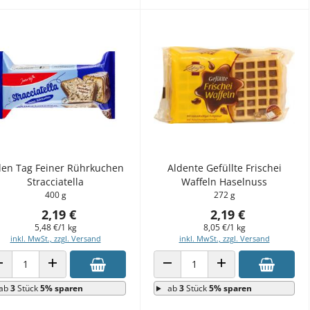
den Tag Feiner Rührkuchen
Aldente Gefüllte Frischei
Stracciatella
Waffeln Haselnuss
400 g
272 g
2,19 €
2,19 €
5,48 €/1 kg
8,05 €/1 kg
inkl. MwSt., zzgl. Versand
inkl. MwSt., zzgl. Versand
ANZAHL VERRINGERN
ANZAHL ERHÖHEN
ANZAHL VERRINGERN
ANZAHL ERHÖHEN
ab
3
Stück
5% sparen
ab
3
Stück
5% sparen