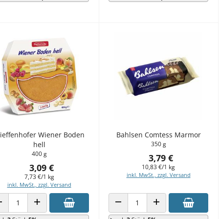
tieffenhofer Wiener Boden
Bahlsen Comtess Marmor
hell
350 g
400 g
3,79 €
3,09 €
10,83 €/1 kg
inkl. MwSt., zzgl. Versand
7,73 €/1 kg
inkl. MwSt., zzgl. Versand
ANZAHL VERRINGERN
ANZAHL ERHÖHEN
ANZAHL VERRINGERN
ANZAHL ERHÖHEN