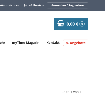
Prämie sichern
Jobs & Karriere
Anmelden / Registrieren
0,00 €
0
ehr
myTime Magazin
Kontakt
Angebote
Vorherige Seite
Nächste Seit
Seite 1 von 1