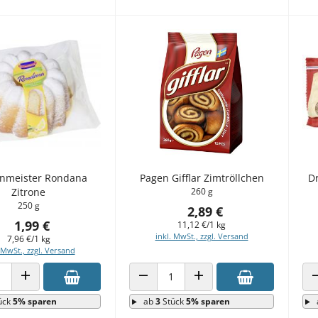
nmeister Rondana
Pagen Gifflar Zimtröllchen
Dr
Zitrone
260 g
250 g
2,89 €
1,99 €
11,12 €/1 kg
inkl. MwSt., zzgl. Versand
7,96 €/1 kg
 MwSt., zzgl. Versand
 VERRINGERN
ANZAHL ERHÖHEN
ANZAHL VERRINGERN
ANZAHL ERHÖHEN
ück
5% sparen
ab
3
Stück
5% sparen