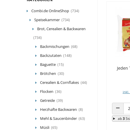
Combi.de OnlineShop
(734)
Speisekammer
(734)
Brot, Cerealien & Backwaren
(734)
Backmischungen
(68)
Backzutaten
(148)
Baguette
(15)
Jeden 
Brötchen
(30)
Cerealien & Cornflakes
(44)
Flocken
(36)
inkl.
Getreide
(39)
Herzhafte Backwaren
(8)
ANZAHL
Mehl & Saucenbinder
(63)
ab
3
St
Müsli
(65)