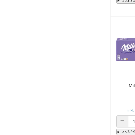
ab
3
St
Mi
inkl.
ANZAHL
ab
3
St