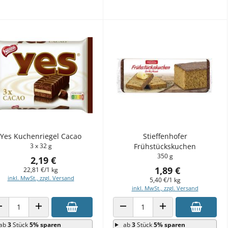
Yes Kuchenriegel Cacao
Stieffenhofer
3 x 32 g
Frühstückskuchen
350 g
2,19 €
1,89 €
22,81 €/1 kg
inkl. MwSt., zzgl. Versand
5,40 €/1 kg
inkl. MwSt., zzgl. Versand
ANZAHL VERRINGERN
ANZAHL ERHÖHEN
ANZAHL VERRINGERN
ANZAHL ERHÖHEN
ab
3
Stück
5% sparen
ab
3
Stück
5% sparen