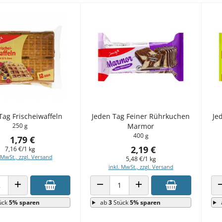
Tag Frischeiwaffeln
Jeden Tag Feiner Rührkuchen
Je
250 g
Marmor
400 g
1,79 €
2,19 €
7,16 €/1 kg
 MwSt., zzgl. Versand
5,48 €/1 kg
inkl. MwSt., zzgl. Versand
 VERRINGERN
ANZAHL ERHÖHEN
ANZAHL VERRINGERN
ANZAHL ERHÖHEN
ück
5% sparen
ab
3
Stück
5% sparen