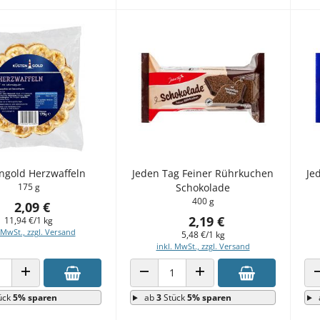
ngold Herzwaffeln
Jeden Tag Feiner Rührkuchen
Je
175 g
Schokolade
400 g
2,09 €
2,19 €
11,94 €/1 kg
 MwSt., zzgl. Versand
5,48 €/1 kg
inkl. MwSt., zzgl. Versand
 VERRINGERN
ANZAHL ERHÖHEN
ANZAHL VERRINGERN
ANZAHL ERHÖHEN
ück
5% sparen
ab
3
Stück
5% sparen