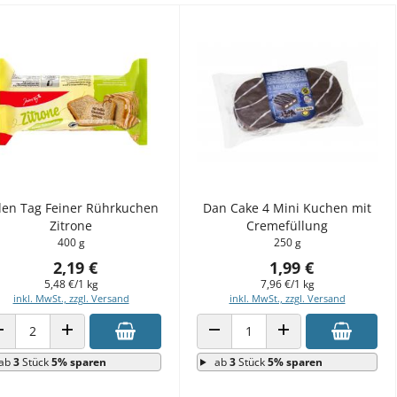
den Tag Feiner Rührkuchen
Dan Cake 4 Mini Kuchen mit
Zitrone
Cremefüllung
400 g
250 g
2,19 €
1,99 €
5,48 €/1 kg
7,96 €/1 kg
inkl. MwSt., zzgl. Versand
inkl. MwSt., zzgl. Versand
ANZAHL VERRINGERN
ANZAHL ERHÖHEN
ANZAHL VERRINGERN
ANZAHL ERHÖHEN
ab
3
Stück
5% sparen
ab
3
Stück
5% sparen