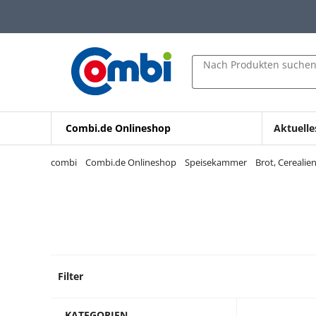
Zum Hauptinhalt springen
Zur Navigation springen
Zur Suche springen
Nach Produkten suche
Combi.de Onlineshop
Aktuelle
combi
Combi.de Onlineshop
Speisekammer
Brot, Cereali
Filter
35 Pro
KATEGORIEN