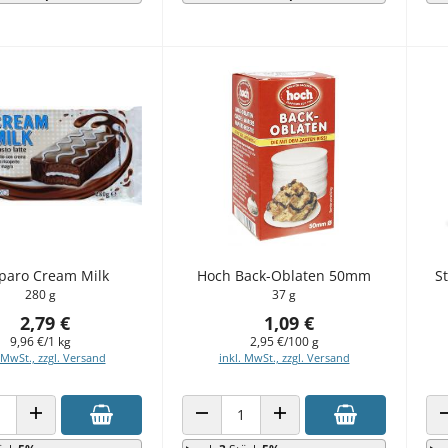
paro Cream Milk
Hoch Back-Oblaten 50mm
S
280 g
37 g
2,79 €
1,09 €
9,96 €/1 kg
2,95 €/100 g
 MwSt., zzgl. Versand
inkl. MwSt., zzgl. Versand
 VERRINGERN
ANZAHL ERHÖHEN
ANZAHL VERRINGERN
ANZAHL ERHÖHEN