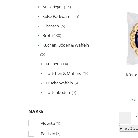
Müsliriegel
(35)
Süße Backwaren
(5)
Ölsaaten
(5)
Brot
(138)
Kuchen, Böden & Waffeln
(35)
Kuchen
(14)
Törtchen & Muffins
(10)
Küste
Frischeiwaffeln
(4)
Tortenböden
(7)
inkl.
MARKE
Aldente
ANZAHL
(1)
ab
3
St
Bahlsen
(3)