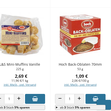
L&S Mini-Muffins Vanille
Hoch Back-Oblaten 70mm
225 g
53 g
2,69 €
1,09 €
11,96 €/1 kg
2,06 €/100 g
inkl. MwSt., zzgl. Versand
inkl. MwSt., zzgl. Versand
ANZAHL VERRINGERN
ANZAHL ERHÖHEN
ANZAHL VERRINGERN
ANZAHL ERHÖHEN
ab
3
Stück
5% sparen
ab
3
Stück
5% sparen
WARE