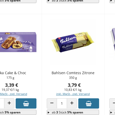
ück
5% sparen
ab
3
Stück
5% sparen
lka Cake & Choc
Bahlsen Comtess Zitrone
175 g
350 g
3,39 €
3,79 €
19,37 €/1 kg
10,83 €/1 kg
 MwSt., zzgl. Versand
inkl. MwSt., zzgl. Versand
 VERRINGERN
ANZAHL ERHÖHEN
ANZAHL VERRINGERN
ANZAHL ERHÖHEN
ück
5% sparen
ab
3
Stück
5% sparen