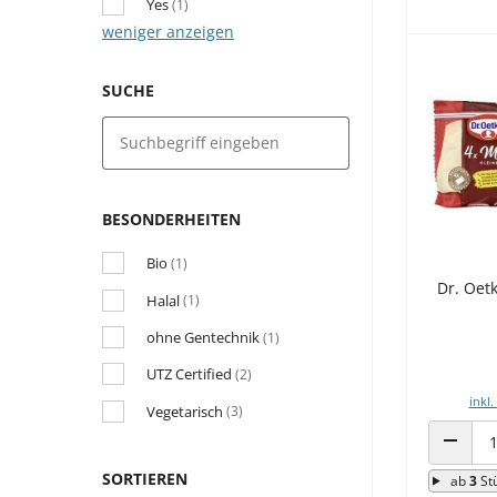
Yes
(1)
weniger anzeigen
SUCHE
BESONDERHEITEN
Bio
(1)
Dr. Oet
Halal
(1)
ohne Gentechnik
(1)
UTZ Certified
(2)
inkl.
Vegetarisch
(3)
ANZAHL
SORTIEREN
ab
3
St