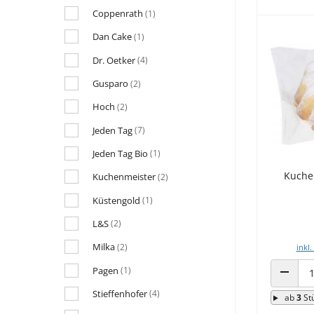
Coppenrath
(1)
Dan Cake
(1)
Dr. Oetker
(4)
Gusparo
(2)
Hoch
(2)
Jeden Tag
(7)
Jeden Tag Bio
(1)
Kuche
Kuchenmeister
(2)
Küstengold
(1)
L&S
(2)
Milka
(2)
inkl.
Pagen
(1)
ANZAHL
Stieffenhofer
(4)
ab
3
St