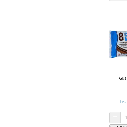
Gus
inkl.
ANZAHL