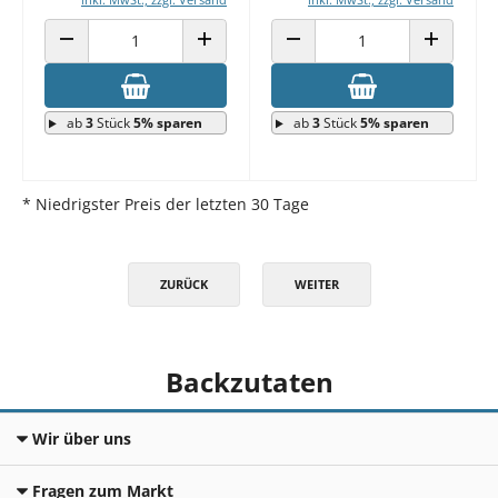
ANZAHL VERRINGERN
ANZAHL ERHÖHEN
ANZAHL VERRINGERN
ANZAHL E
ab
3
Stück
5% sparen
ab
3
Stück
5% sparen
* Niedrigster Preis der letzten 30 Tage
ZURÜCK
WEITER
Backzutaten
Wir über uns
Fragen zum Markt