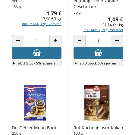
Weiß
Puddingcreme Vanille-
100 g
Geschmack
1,79 €
35 g
1,09 €
17,90 €/1 kg
inkl. MwSt., zzgl. Versand
31,14 €/1 kg
inkl. MwSt., zzgl. Versand
ANZAHL VERRINGERN
ANZAHL ERHÖHEN
ANZAHL VERRINGERN
ANZAHL E
ab
3
Stück
5% sparen
ab
3
Stück
5% sparen
Dr. Oetker Mohn Back
Ruf Kuchenglasur Kakao
250 g
100 g