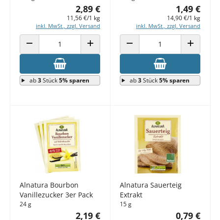
2,89 €
1,49 €
11,56 €/1 kg
14,90 €/1 kg
inkl. MwSt., zzgl. Versand
inkl. MwSt., zzgl. Versand
ANZAHL VERRINGERN
ANZAHL ERHÖHEN
ANZAHL VERRINGERN
ANZAHL E
ab
3
Stück
5% sparen
ab
3
Stück
5% sparen
Alnatura Bourbon
Alnatura Sauerteig
Vanillezucker 3er Pack
Extrakt
24 g
15 g
2,19 €
0,79 €