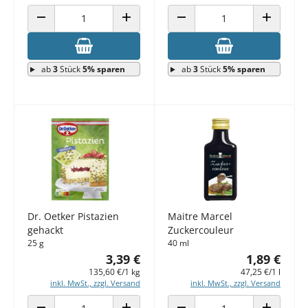
ANZAHL VERRINGERN
ANZAHL ERHÖHEN
ANZAHL VERRINGERN
ANZAHL E
ab
3
Stück
5% sparen
ab
3
Stück
5% sparen
Dr. Oetker Pistazien
Maitre Marcel
gehackt
Zuckercouleur
25 g
40 ml
3,39 €
1,89 €
135,60 €/1 kg
47,25 €/1 l
inkl. MwSt., zzgl. Versand
inkl. MwSt., zzgl. Versand