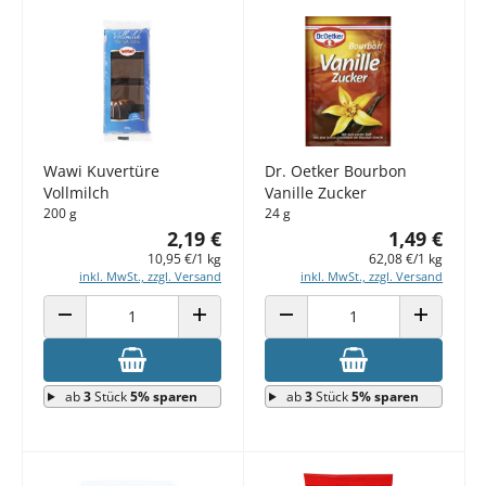
Wawi Kuvertüre
Dr. Oetker Bourbon
Vollmilch
Vanille Zucker
200 g
24 g
2,19 €
1,49 €
10,95 €/1 kg
62,08 €/1 kg
inkl. MwSt., zzgl. Versand
inkl. MwSt., zzgl. Versand
ANZAHL VERRINGERN
ANZAHL ERHÖHEN
ANZAHL VERRINGERN
ANZAHL E
ab
3
Stück
5% sparen
ab
3
Stück
5% sparen