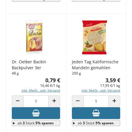
Dr. Oetker Backin
Jeden Tag Kalifornische
Backpulver 3er
Mandeln gemahlen
48 g
200 g
0,79 €
3,59 €
16,46 €/1 kg
17,95 €/1 kg
inkl. MwSt., zzgl. Versand
inkl. MwSt., zzgl. Versand
ANZAHL VERRINGERN
ANZAHL ERHÖHEN
ANZAHL VERRINGERN
ANZAHL E
ab
3
Stück
5% sparen
ab
3
Stück
5% sparen