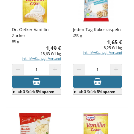
Dr. Oetker Vanillin
Jeden Tag Kokosraspeln
Zucker
200 g
80 g
1,65 €
1,49 €
8,25 €/1 kg
inkl. MwSt., zzgl. Versand
18,63 €/1 kg
inkl. MwSt., zzgl. Versand
ANZAHL VERRINGERN
ANZAHL ERHÖHEN
ANZAHL VERRINGERN
ANZAHL E
ab
3
Stück
5% sparen
ab
3
Stück
5% sparen