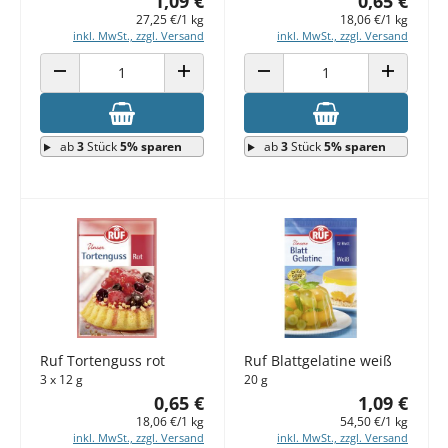
1,09 €
0,65 €
27,25 €/1 kg
18,06 €/1 kg
inkl. MwSt., zzgl. Versand
inkl. MwSt., zzgl. Versand
ANZAHL VERRINGERN
ANZAHL ERHÖHEN
ANZAHL VERRINGERN
ANZAHL E
ab
3
Stück
5% sparen
ab
3
Stück
5% sparen
Ruf Tortenguss rot
Ruf Blattgelatine weiß
3 x 12 g
20 g
0,65 €
1,09 €
18,06 €/1 kg
54,50 €/1 kg
inkl. MwSt., zzgl. Versand
inkl. MwSt., zzgl. Versand