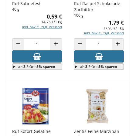
Ruf Sahnefest
Ruf Raspel Schokolade
40 g
Zartbitter
0,59 €
100 g
1,79 €
14,75 €/1 kg
inkl. MwSt., zzgl. Versand
17,90 €/1 kg
inkl. MwSt., zzgl. Versand
ANZAHL VERRINGERN
ANZAHL ERHÖHEN
ANZAHL VERRINGERN
ANZAHL E
ab
3
Stück
5% sparen
ab
3
Stück
5% sparen
Ruf Sofort Gelatine
Zentis Feine Marzipan