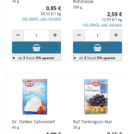
30 g
Rohmasse
0,85 €
200 g
2,59 €
28,33 €/1 kg
inkl. MwSt., zzgl. Versand
12,95 €/1 kg
inkl. MwSt., zzgl. Versand
ANZAHL VERRINGERN
ANZAHL ERHÖHEN
ANZAHL VERRINGERN
ANZAHL E
ab
3
Stück
5% sparen
ab
3
Stück
5% sparen
Dr. Oetker Sahnesteif
Ruf Tortenguss klar
40 g
36 g