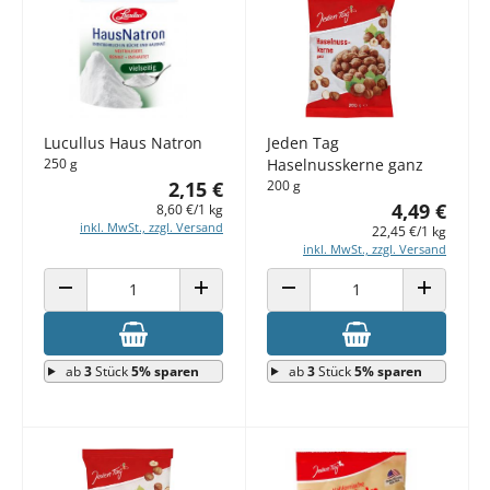
Lucullus Haus Natron
Jeden Tag
250 g
Haselnusskerne ganz
2,15 €
200 g
4,49 €
8,60 €/1 kg
inkl. MwSt., zzgl. Versand
22,45 €/1 kg
inkl. MwSt., zzgl. Versand
ANZAHL VERRINGERN
ANZAHL ERHÖHEN
ANZAHL VERRINGERN
ANZAHL E
ab
3
Stück
5% sparen
ab
3
Stück
5% sparen