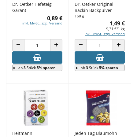
Dr. Oetker Hefeteig
Dr. Oetker Original
Garant
Backin Backpulver
160 g
0,89 €
1,49 €
inkl. MwSt., zzgl. Versand
9,31 €/1 kg
inkl. MwSt., zzgl. Versand
ANZAHL VERRINGERN
ANZAHL ERHÖHEN
ANZAHL VERRINGERN
ANZAHL E
ab
3
Stück
5% sparen
ab
3
Stück
5% sparen
Heitmann
Jeden Tag Blaumohn