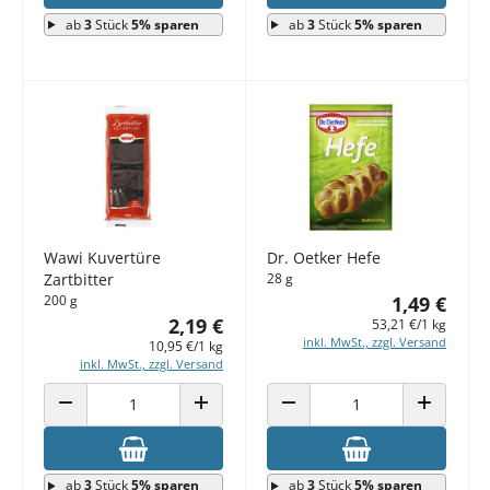
ab
3
Stück
5% sparen
ab
3
Stück
5% sparen
Wawi Kuvertüre
Dr. Oetker Hefe
Zartbitter
28 g
200 g
1,49 €
2,19 €
53,21 €/1 kg
inkl. MwSt., zzgl. Versand
10,95 €/1 kg
inkl. MwSt., zzgl. Versand
ANZAHL VERRINGERN
ANZAHL ERHÖHEN
ANZAHL VERRINGERN
ANZAHL E
ab
3
Stück
5% sparen
ab
3
Stück
5% sparen