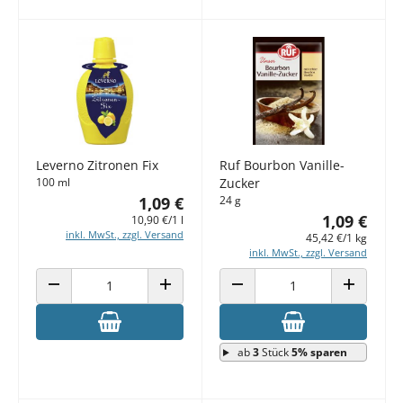
Leverno Zitronen Fix
Ruf Bourbon Vanille-
100 ml
Zucker
1,09 €
24 g
1,09 €
10,90 €/1 l
inkl. MwSt., zzgl. Versand
45,42 €/1 kg
inkl. MwSt., zzgl. Versand
ANZAHL VERRINGERN
ANZAHL ERHÖHEN
ANZAHL VERRINGERN
ANZAHL E
ab
3
Stück
5% sparen