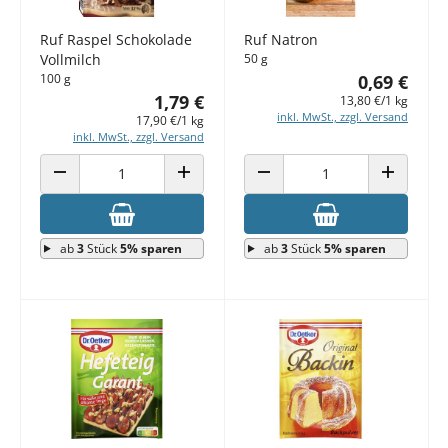
Ruf Raspel Schokolade
Ruf Natron
Vollmilch
50 g
100 g
0,69 €
1,79 €
13,80 €/1 kg
inkl. MwSt., zzgl. Versand
17,90 €/1 kg
inkl. MwSt., zzgl. Versand
ANZAHL VERRINGERN
ANZAHL ERHÖHEN
ANZAHL VERRINGERN
ANZAHL E
ab
3
Stück
5% sparen
ab
3
Stück
5% sparen