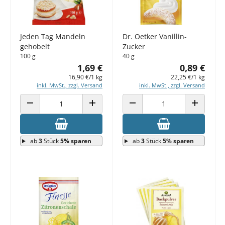
Jeden Tag Mandeln
Dr. Oetker Vanillin-
gehobelt
Zucker
100 g
40 g
1,69 €
0,89 €
16,90 €/1 kg
22,25 €/1 kg
inkl. MwSt., zzgl. Versand
inkl. MwSt., zzgl. Versand
ANZAHL VERRINGERN
ANZAHL ERHÖHEN
ANZAHL VERRINGERN
ANZAHL E
ab
3
Stück
5% sparen
ab
3
Stück
5% sparen