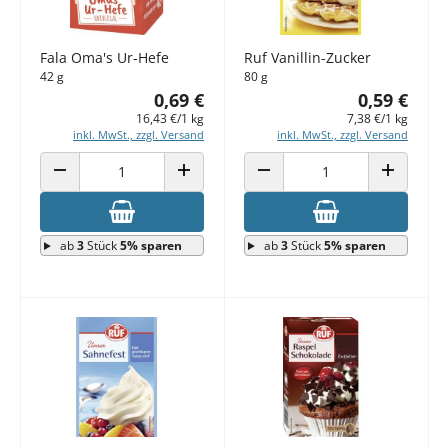
Fala Oma's Ur-Hefe
Ruf Vanillin-Zucker
42 g
80 g
0,69 €
0,59 €
16,43 €/1 kg
7,38 €/1 kg
inkl. MwSt., zzgl. Versand
inkl. MwSt., zzgl. Versand
ANZAHL VERRINGERN
ANZAHL ERHÖHEN
ANZAHL VERRINGERN
ANZAHL E
ab
3
Stück
5% sparen
ab
3
Stück
5% sparen