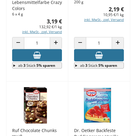
Lebensmittelfarbe Crazy
200 g
Colors
2,19 €
6 x 4 g
10,95 €/1 kg
inkl. MwSt., zzgl. Versand
3,19 €
132,92 €/1 kg
inkl. MwSt., zzgl. Versand
ANZAHL VERRINGERN
ANZAHL ERHÖHEN
ANZAHL VERRINGERN
ANZAHL E
ab
3
Stück
5% sparen
ab
3
Stück
5% sparen
Ruf Chocolate Chunks
Dr. Oetker Backfeste