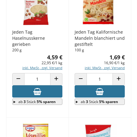
Jeden Tag
Jeden Tag Kalifornische
Haselnusskerne
Mandeln blanchiert und
gerieben
gestiftelt
200 g
100 g
4,59 €
1,69 €
22,95 €/1 kg
16,90 €/1 kg
inkl. MwSt., zzgl. Versand
inkl. MwSt., zzgl. Versand
ANZAHL VERRINGERN
ANZAHL ERHÖHEN
ANZAHL VERRINGERN
ANZAHL E
ab
3
Stück
5% sparen
ab
3
Stück
5% sparen