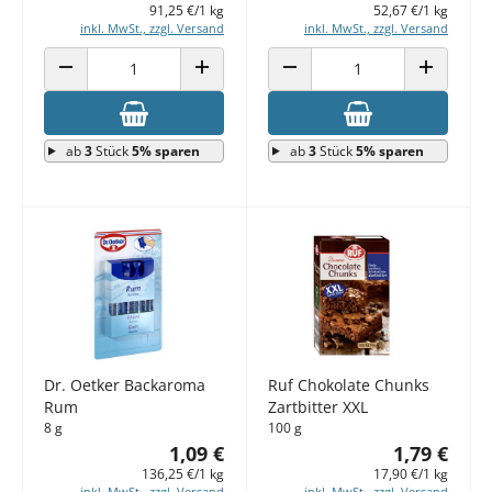
91,25 €/1 kg
52,67 €/1 kg
inkl. MwSt., zzgl. Versand
inkl. MwSt., zzgl. Versand
ANZAHL VERRINGERN
ANZAHL ERHÖHEN
ANZAHL VERRINGERN
ANZAHL E
ab
3
Stück
5% sparen
ab
3
Stück
5% sparen
Dr. Oetker Backaroma
Ruf Chokolate Chunks
Rum
Zartbitter XXL
8 g
100 g
1,09 €
1,79 €
136,25 €/1 kg
17,90 €/1 kg
inkl. MwSt., zzgl. Versand
inkl. MwSt., zzgl. Versand