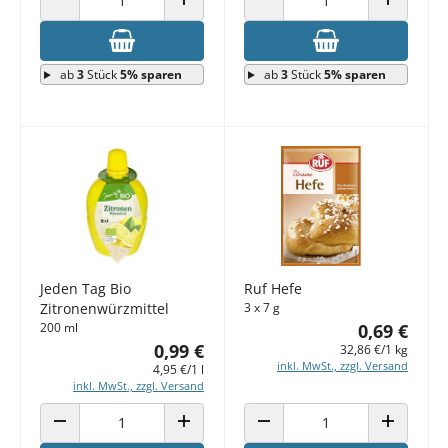
ANZAHL VERRINGERN
ANZAHL ERHÖHEN
ANZAHL VERRINGERN
ANZAHL E
ab
3
Stück
5% sparen
ab
3
Stück
5% sparen
Jeden Tag Bio
Ruf Hefe
Zitronenwürzmittel
3 x 7 g
200 ml
0,69 €
0,99 €
32,86 €/1 kg
inkl. MwSt., zzgl. Versand
4,95 €/1 l
inkl. MwSt., zzgl. Versand
ANZAHL VERRINGERN
ANZAHL ERHÖHEN
ANZAHL VERRINGERN
ANZAHL E