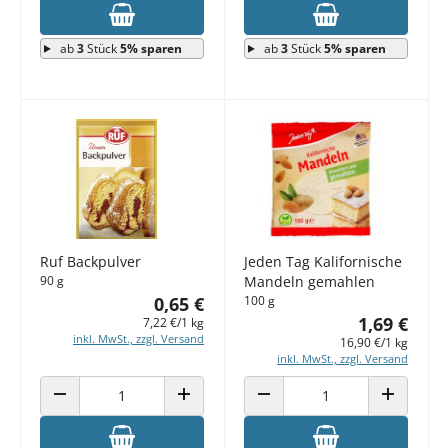
ab
3
Stück
5% sparen
ab
3
Stück
5% sparen
Ruf Backpulver
Jeden Tag Kalifornische
90 g
Mandeln gemahlen
0,65 €
100 g
1,69 €
7,22 €/1 kg
inkl. MwSt., zzgl. Versand
16,90 €/1 kg
inkl. MwSt., zzgl. Versand
ANZAHL VERRINGERN
ANZAHL ERHÖHEN
ANZAHL VERRINGERN
ANZAHL E