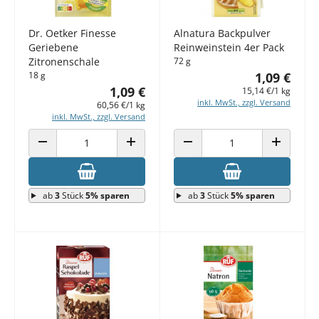
Dr. Oetker Finesse
Alnatura Backpulver
Geriebene
Reinweinstein 4er Pack
Zitronenschale
72 g
18 g
1,09 €
1,09 €
15,14 €/1 kg
inkl. MwSt., zzgl. Versand
60,56 €/1 kg
inkl. MwSt., zzgl. Versand
ANZAHL VERRINGERN
ANZAHL ERHÖHEN
ANZAHL VERRINGERN
ANZAHL E
ab
3
Stück
5% sparen
ab
3
Stück
5% sparen