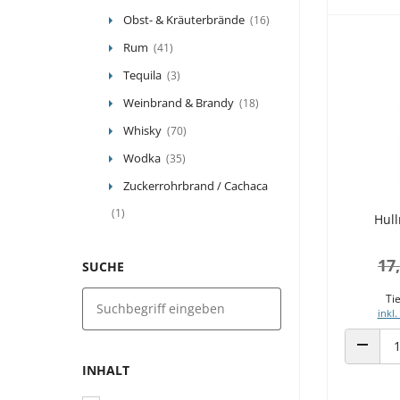
Obst- & Kräuterbrände
(16)
Rum
(41)
Tequila
(3)
Weinbrand & Brandy
(18)
Whisky
(70)
Wodka
(35)
Zuckerrohrbrand / Cachaca
(1)
Hul
17
SUCHE
Tie
inkl.
ANZAHL
INHALT