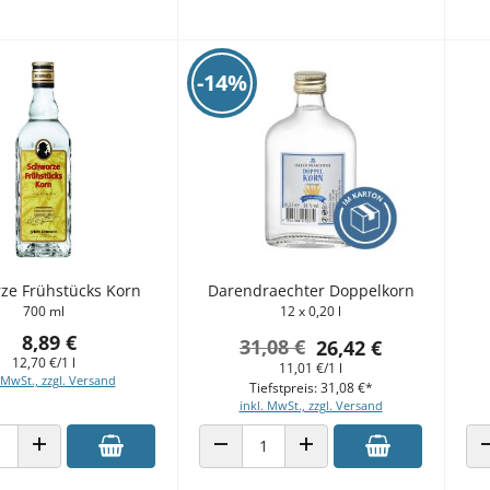
-14%
ze Frühstücks Korn
Darendraechter Doppelkorn
700 ml
12 x 0,20 l
8,89 €
31,08 €
26,42 €
12,70 €/1 l
11,01 €/1 l
 MwSt., zzgl. Versand
Tiefstpreis: 31,08 €*
inkl. MwSt., zzgl. Versand
 VERRINGERN
ANZAHL ERHÖHEN
ANZAHL VERRINGERN
ANZAHL ERHÖHEN