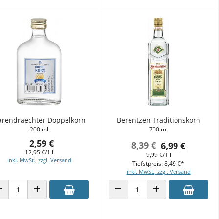
arendraechter Doppelkorn
Berentzen Traditionskorn
200 ml
700 ml
2,59 €
8,39 €
6,99 €
12,95 €/1 l
9,99 €/1 l
inkl. MwSt., zzgl. Versand
Tiefstpreis: 8,49 €*
inkl. MwSt., zzgl. Versand
ANZAHL VERRINGERN
ANZAHL ERHÖHEN
ANZAHL VERRINGERN
ANZAHL ERHÖHEN