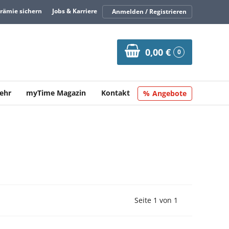
Prämie sichern
Jobs & Karriere
Anmelden / Registrieren
0,00 €
0
ehr
myTime Magazin
Kontakt
Angebote
Vorherige Seite
Nächste Seit
Seite 1 von 1