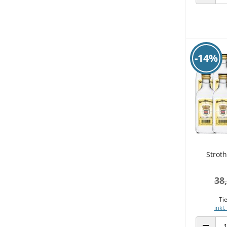
ANZAHL
-14%
Strot
38
Tie
inkl.