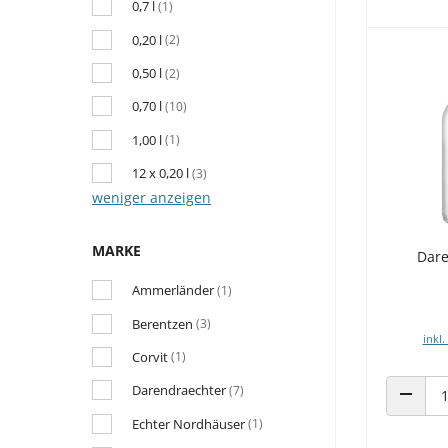
0,7 l
(1)
0,20 l
(2)
0,50 l
(2)
0,70 l
(10)
1,00 l
(1)
12 x 0,20 l
(3)
weniger anzeigen
MARKE
Dare
Ammerländer
(1)
Berentzen
(3)
inkl.
Corvit
(1)
Darendraechter
(7)
ANZAHL
Echter Nordhäuser
(1)