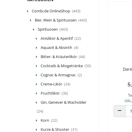
Combi.de OnlineShop
(443)
Bier, Wein & Spirituosen
(443)
Spirituosen
(443)
Anislikör & Aperitif
(22)
Aquavit & Absinth
(4)
Bitter- & Kräuterlikör
(44)
Cocktails & Mixgetränke
(50)
Dare
Cognac & Armagnac
(2)
5
Creme-Likör
(24)
Fruchtlikör
(36)
Ti
inkl.
Gin, Genever & Wacholder
(24)
ANZAHL
Korn
(22)
Kurze & Shooter
(31)