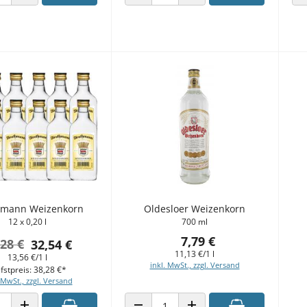
 VERRINGERN
ANZAHL ERHÖHEN
ANZAHL VERRINGERN
ANZAHL ERHÖHEN
hmann Weizenkorn
Oldesloer Weizenkorn
12 x 0,20 l
700 ml
7,79 €
,28 €
32,54 €
11,13 €/1 l
13,56 €/1 l
inkl. MwSt., zzgl. Versand
fstpreis: 38,28 €*
 MwSt., zzgl. Versand