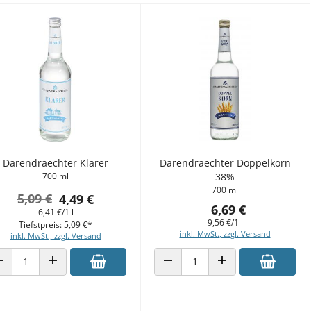
Darendraechter Klarer
Darendraechter Doppelkorn
700 ml
38%
700 ml
5,09 €
4,49 €
6,69 €
6,41 €/1 l
9,56 €/1 l
Tiefstpreis: 5,09 €*
inkl. MwSt., zzgl. Versand
inkl. MwSt., zzgl. Versand
ANZAHL VERRINGERN
ANZAHL ERHÖHEN
ANZAHL VERRINGERN
ANZAHL ERHÖHEN