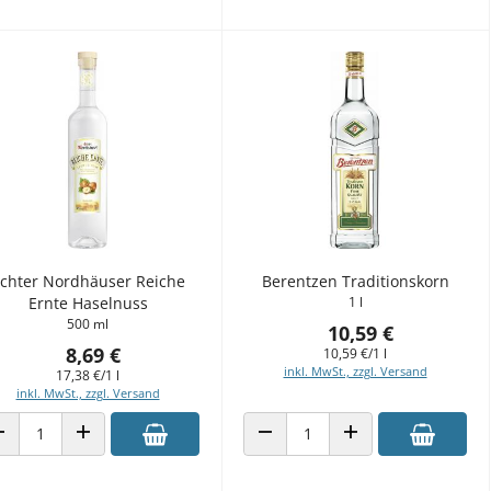
chter Nordhäuser Reiche
Berentzen Traditionskorn
Ernte Haselnuss
1 l
500 ml
10,59 €
8,69 €
10,59 €/1 l
inkl. MwSt., zzgl. Versand
17,38 €/1 l
inkl. MwSt., zzgl. Versand
ANZAHL VERRINGERN
ANZAHL ERHÖHEN
ANZAHL VERRINGERN
ANZAHL ERHÖHEN