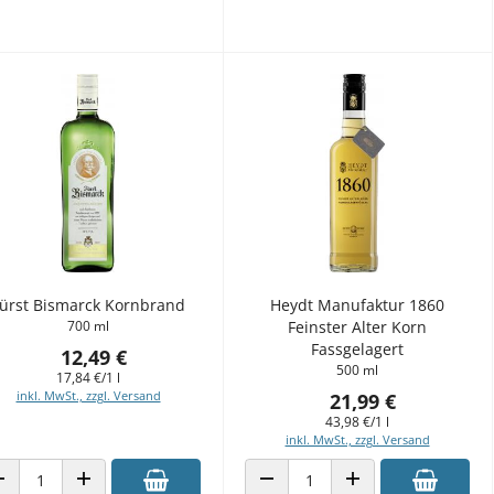
ürst Bismarck Kornbrand
Heydt Manufaktur 1860
700 ml
Feinster Alter Korn
Fassgelagert
12,49 €
500 ml
17,84 €/1 l
inkl. MwSt., zzgl. Versand
21,99 €
43,98 €/1 l
inkl. MwSt., zzgl. Versand