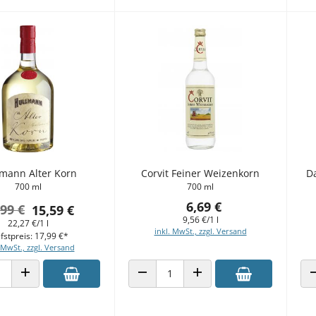
lmann Alter Korn
Corvit Feiner Weizenkorn
D
700 ml
700 ml
6,69 €
,99 €
15,59 €
9,56 €/1 l
22,27 €/1 l
inkl. MwSt., zzgl. Versand
fstpreis: 17,99 €*
 MwSt., zzgl. Versand
 VERRINGERN
ANZAHL ERHÖHEN
ANZAHL VERRINGERN
ANZAHL ERHÖHEN