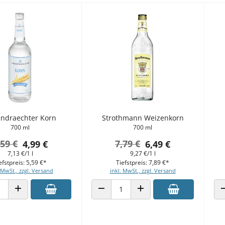
ndraechter Korn
Strothmann Weizenkorn
700 ml
700 ml
,59 €
7,79 €
4,99 €
6,49 €
7,13 €/1 l
9,27 €/1 l
efstpreis: 5,59 €*
Tiefstpreis: 7,89 €*
 MwSt., zzgl. Versand
inkl. MwSt., zzgl. Versand
 VERRINGERN
ANZAHL ERHÖHEN
ANZAHL VERRINGERN
ANZAHL ERHÖHEN