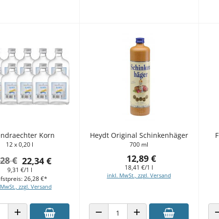
ndraechter Korn
Heydt Original Schinkenhäger
F
12 x 0,20 l
700 ml
12,89 €
,28 €
22,34 €
18,41 €/1 l
9,31 €/1 l
inkl. MwSt., zzgl. Versand
fstpreis: 26,28 €*
 MwSt., zzgl. Versand