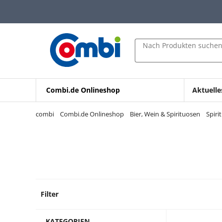
Zum Hauptinhalt springen
Zur Navigation springen
Zur Suche springen
Nach Produkten suche
Combi.de Onlineshop
Aktuelle
combi
Combi.de Onlineshop
Bier, Wein & Spirituosen
Spiri
Filter
22 Pro
KATEGORIEN