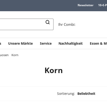
Newsletter
10-€-
n
Ihr Combi:
s
Unsere Märkte
Service
Nachhaltigkeit
Essen & M
tuosen
Korn
Korn
Sortierung:
Beliebtheit
dukte ausgewählt