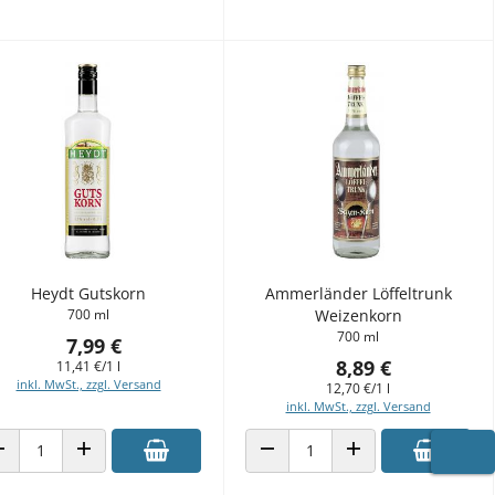
Heydt Gutskorn
Ammerländer Löffeltrunk
700 ml
Weizenkorn
700 ml
7,99 €
8,89 €
11,41 €/1 l
inkl. MwSt., zzgl. Versand
12,70 €/1 l
inkl. MwSt., zzgl. Versand
ANZAHL VERRINGERN
ANZAHL ERHÖHEN
ANZAHL VERRINGERN
ANZAHL ERHÖHEN
WARE