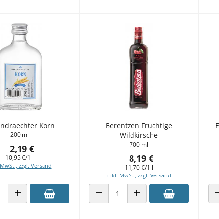
ndraechter Korn
Berentzen Fruchtige
E
200 ml
Wildkirsche
700 ml
2,19 €
8,19 €
10,95 €/1 l
 MwSt., zzgl. Versand
11,70 €/1 l
inkl. MwSt., zzgl. Versand
 VERRINGERN
ANZAHL ERHÖHEN
ANZAHL VERRINGERN
ANZAHL ERHÖHEN