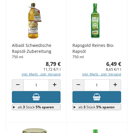
Albaöl Schwedische
Rapsgold Reines Bio-
Rapsöl-Zubereitung
Rapsöl
750 ml
750 ml
8,79 €
6,49 €
11,72 €/1 l
8,65 €/1 l
inkl. MwSt., zzgl. Versand
inkl. MwSt., zzgl. Versand
ANZAHL VERRINGERN
ANZAHL ERHÖHEN
ANZAHL VERRINGERN
ANZAHL E
ab
3
Stück
5% sparen
ab
3
Stück
5% sparen