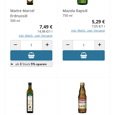
Maitre Marcel
Mazola Rapsöl
Erdnussöl
750 ml
500 ml
5,29 €
7,49 €
7,05 €/1 l
inkl. MwSt., zzgl. Versand
14,98 €/1 l
inkl. MwSt., zzgl. Versand
ANZAHL VERRINGERN
ANZAHL ERHÖHEN
ANZAHL VERRINGERN
ANZAHL E
ab
3
Stück
5% sparen