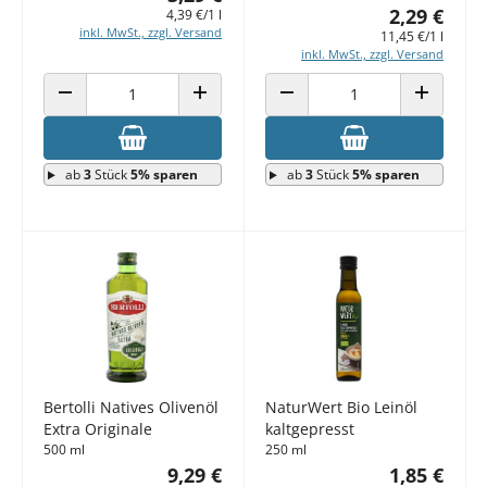
2,29 €
4,39 €/1 l
inkl. MwSt., zzgl. Versand
11,45 €/1 l
inkl. MwSt., zzgl. Versand
ANZAHL VERRINGERN
ANZAHL ERHÖHEN
ANZAHL VERRINGERN
ANZAHL E
ab
3
Stück
5% sparen
ab
3
Stück
5% sparen
Bertolli Natives Olivenöl
NaturWert Bio Leinöl
Extra Originale
kaltgepresst
500 ml
250 ml
9,29 €
1,85 €