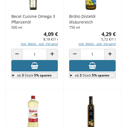
Becel Cuisine Omega 3
Brölio Distelöl
Pflanzenöl
ölsäurereich
500 ml
750 ml
4,09 €
4,29 €
8,18 €/1 l
5,72 €/1 l
inkl. MwSt., zzgl. Versand
inkl. MwSt., zzgl. Versand
ANZAHL VERRINGERN
ANZAHL ERHÖHEN
ANZAHL VERRINGERN
ANZAHL E
ab
3
Stück
5% sparen
ab
3
Stück
5% sparen