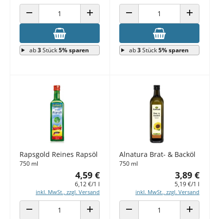
ANZAHL VERRINGERN
ANZAHL ERHÖHEN
ANZAHL VERRINGERN
ANZAHL E
ab
3
Stück
5% sparen
ab
3
Stück
5% sparen
Rapsgold Reines Rapsöl
Alnatura Brat- & Backöl
750 ml
750 ml
4,59 €
3,89 €
6,12 €/1 l
5,19 €/1 l
inkl. MwSt., zzgl. Versand
inkl. MwSt., zzgl. Versand
ANZAHL VERRINGERN
ANZAHL ERHÖHEN
ANZAHL VERRINGERN
ANZAHL E