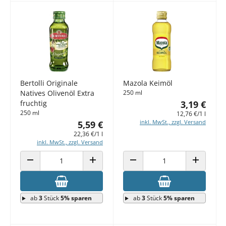
Bertolli Originale
Mazola Keimöl
Natives Olivenöl Extra
250 ml
fruchtig
3,19 €
250 ml
12,76 €/1 l
inkl. MwSt., zzgl. Versand
5,59 €
22,36 €/1 l
inkl. MwSt., zzgl. Versand
ANZAHL VERRINGERN
ANZAHL ERHÖHEN
ANZAHL VERRINGERN
ANZAHL E
ab
3
Stück
5% sparen
ab
3
Stück
5% sparen