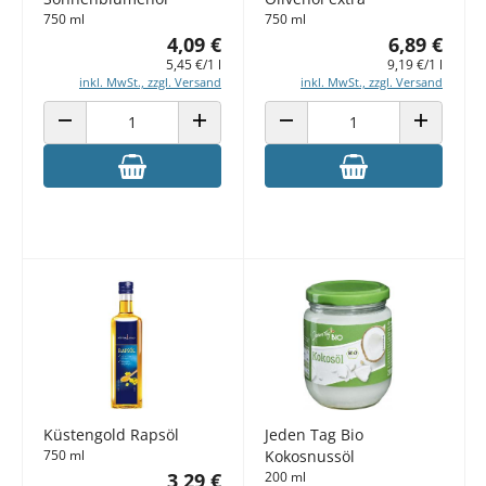
750 ml
750 ml
4,09 €
6,89 €
5,45 €/1 l
9,19 €/1 l
inkl. MwSt., zzgl. Versand
inkl. MwSt., zzgl. Versand
ANZAHL VERRINGERN
ANZAHL ERHÖHEN
ANZAHL VERRINGERN
ANZAHL E
Küstengold Rapsöl
Jeden Tag Bio
750 ml
Kokosnussöl
3,29 €
200 ml