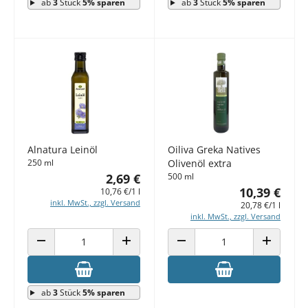
ab
3
Stück
5% sparen
ab
3
Stück
5% sparen
Alnatura Leinöl
Oiliva Greka Natives
250 ml
Olivenöl extra
2,69 €
500 ml
10,39 €
10,76 €/1 l
inkl. MwSt., zzgl. Versand
20,78 €/1 l
inkl. MwSt., zzgl. Versand
ANZAHL VERRINGERN
ANZAHL ERHÖHEN
ANZAHL VERRINGERN
ANZAHL E
ab
3
Stück
5% sparen