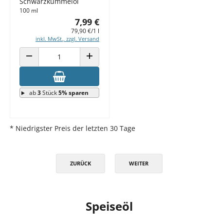
Schwarzkümmelöl
100 ml
7,99 €
79,90 €/1 l
inkl. MwSt., zzgl. Versand
ANZAHL VERRINGERN
ANZAHL ERHÖHEN
ab
3
Stück
5% sparen
* Niedrigster Preis der letzten 30 Tage
ZURÜCK
WEITER
Speiseöl