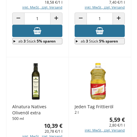
18,58 €/1 l
7,40 €/1 l
inkl. MwSt., zzgl. Versand
inkl. MwSt., zzgl. Versand
ANZAHL VERRINGERN
ANZAHL ERHÖHEN
ANZAHL VERRINGERN
ANZAHL E
ab
3
Stück
5% sparen
ab
3
Stück
5% sparen
Alnatura Natives
Jeden Tag Frittieröl
Olivenöl extra
2 l
500 ml
5,59 €
10,39 €
2,80 €/1 l
inkl. MwSt., zzgl. Versand
20,78 €/1 l
inkl. MwSt., zzgl. Versand