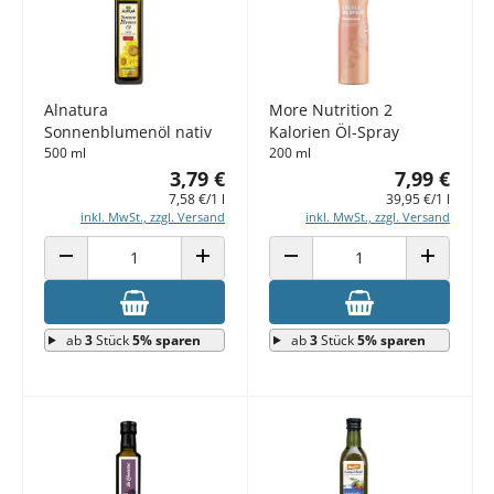
Alnatura
More Nutrition 2
Sonnenblumenöl nativ
Kalorien Öl-Spray
500 ml
200 ml
3,79 €
7,99 €
7,58 €/1 l
39,95 €/1 l
inkl. MwSt., zzgl. Versand
inkl. MwSt., zzgl. Versand
ANZAHL VERRINGERN
ANZAHL ERHÖHEN
ANZAHL VERRINGERN
ANZAHL E
ab
3
Stück
5% sparen
ab
3
Stück
5% sparen