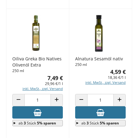
Oiliva Greka Bio Natives
Alnatura Sesamöl nativ
Olivenöl Extra
250 ml
250 ml
4,59 €
7,49 €
18,36 €/1 l
inkl. MwSt., zzgl. Versand
29,96 €/1 l
inkl. MwSt., zzgl. Versand
ANZAHL VERRINGERN
ANZAHL ERHÖHEN
ANZAHL VERRINGERN
ANZAHL E
ab
3
Stück
5% sparen
ab
3
Stück
5% sparen