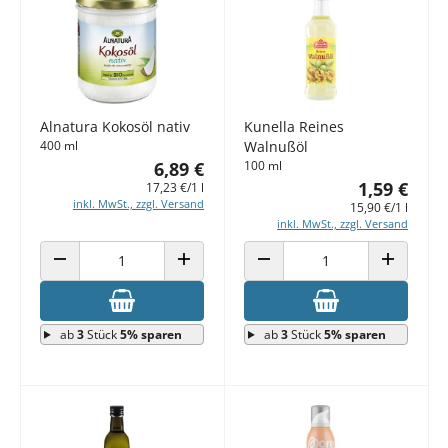
Alnatura Kokosöl nativ
Kunella Reines
400 ml
Walnußöl
6,89 €
100 ml
1,59 €
17,23 €/1 l
inkl. MwSt., zzgl. Versand
15,90 €/1 l
inkl. MwSt., zzgl. Versand
ANZAHL VERRINGERN
ANZAHL ERHÖHEN
ANZAHL VERRINGERN
ANZAHL E
ab
3
Stück
5% sparen
ab
3
Stück
5% sparen