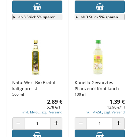
ab
3
Stück
5% sparen
ab
3
Stück
5% sparen
NaturWert Bio Bratöl
Kunella Gewürztes
kaltgepresst
Pflanzenöl Knoblauch
500 ml
100 ml
2,89 €
1,39 €
5,78 €/1 l
13,90 €/1 l
inkl. MwSt., zzgl. Versand
inkl. MwSt., zzgl. Versand
ANZAHL VERRINGERN
ANZAHL ERHÖHEN
ANZAHL VERRINGERN
ANZAHL E