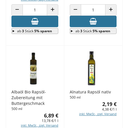
ANZAHL VERRINGERN
ANZAHL ERHÖHEN
ANZAHL VERRINGERN
ANZAHL E
ab
3
Stück
5% sparen
ab
3
Stück
5% sparen
Albaöl Bio Rapsöl-
Alnatura Rapsöl nativ
Zubereitung mit
500 ml
Buttergeschmack
2,19 €
500 ml
4,38 €/1 l
inkl. MwSt., zzgl. Versand
6,89 €
13,78 €/1 l
inkl. MwSt., zzgl. Versand