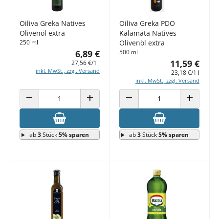
Oiliva Greka Natives
Oiliva Greka PDO
Olivenöl extra
Kalamata Natives
250 ml
Olivenöl extra
6,89 €
500 ml
11,59 €
27,56 €/1 l
inkl. MwSt., zzgl. Versand
23,18 €/1 l
inkl. MwSt., zzgl. Versand
ANZAHL VERRINGERN
ANZAHL ERHÖHEN
ANZAHL VERRINGERN
ANZAHL E
ab
3
Stück
5% sparen
ab
3
Stück
5% sparen