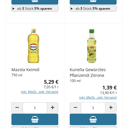
ab
3
Stück
5% sparen
ab
3
Stück
5% sparen
Mazola Keimöl
Kunella Gewürztes
750 ml
Pflanzenöl Zitrone
5,29 €
100 ml
1,39 €
7,05 €/1 l
inkl. MwSt., zzgl. Versand
13,90 €/1 l
inkl. MwSt., zzgl. Versand
ANZAHL VERRINGERN
ANZAHL ERHÖHEN
ANZAHL VERRINGERN
ANZAHL E