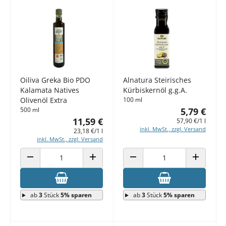
Oiliva Greka Bio PDO
Alnatura Steirisches
Kalamata Natives
Kürbiskernöl g.g.A.
Olivenöl Extra
100 ml
500 ml
5,79 €
11,59 €
57,90 €/1 l
inkl. MwSt., zzgl. Versand
23,18 €/1 l
inkl. MwSt., zzgl. Versand
ANZAHL VERRINGERN
ANZAHL ERHÖHEN
ANZAHL VERRINGERN
ANZAHL E
ab
3
Stück
5% sparen
ab
3
Stück
5% sparen