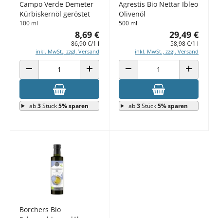
Campo Verde Demeter
Agrestis Bio Nettar Ibleo
Kürbiskernöl geröstet
Olivenöl
100 ml
500 ml
8,69 €
29,49 €
86,90 €/1 l
58,98 €/1 l
inkl. MwSt., zzgl. Versand
inkl. MwSt., zzgl. Versand
ANZAHL VERRINGERN
ANZAHL ERHÖHEN
ANZAHL VERRINGERN
ANZAHL E
ab
3
Stück
5% sparen
ab
3
Stück
5% sparen
Borchers Bio