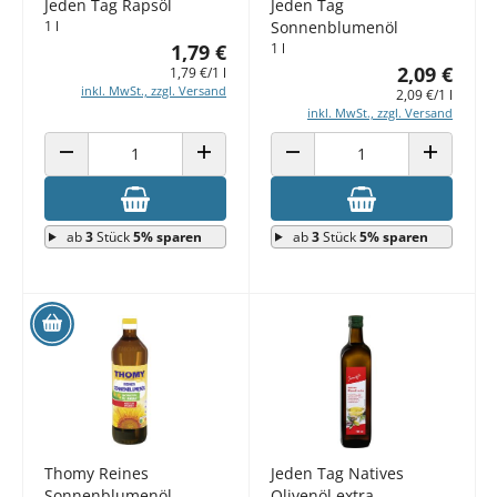
Jeden Tag Rapsöl
Jeden Tag
1 l
Sonnenblumenöl
1,79 €
1 l
2,09 €
1,79 €/1 l
inkl. MwSt., zzgl. Versand
2,09 €/1 l
inkl. MwSt., zzgl. Versand
ANZAHL VERRINGERN
ANZAHL ERHÖHEN
ANZAHL VERRINGERN
ANZAHL E
ab
3
Stück
5% sparen
ab
3
Stück
5% sparen
Thomy Reines
Jeden Tag Natives
Sonnenblumenöl
Olivenöl extra