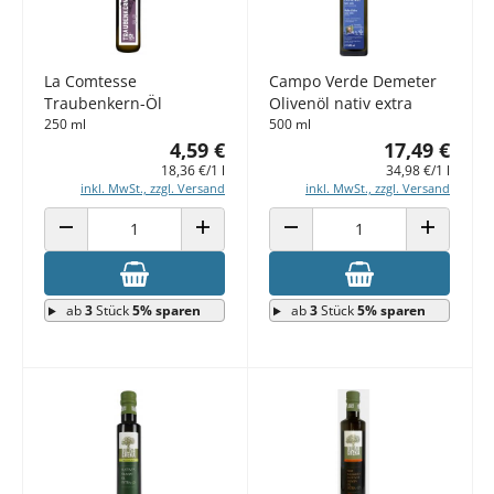
La Comtesse
Campo Verde Demeter
Traubenkern-Öl
Olivenöl nativ extra
250 ml
500 ml
4,59 €
17,49 €
18,36 €/1 l
34,98 €/1 l
inkl. MwSt., zzgl. Versand
inkl. MwSt., zzgl. Versand
ANZAHL VERRINGERN
ANZAHL ERHÖHEN
ANZAHL VERRINGERN
ANZAHL E
ab
3
Stück
5% sparen
ab
3
Stück
5% sparen