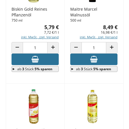
Biskin Gold Reines
Maitre Marcel
Pflanzenöl
Walnussöl
750 ml
500 ml
5,79 €
8,49 €
7,72 €/1 l
16,98 €/1 l
inkl. MwSt., zzgl. Versand
inkl. MwSt., zzgl. Versand
ANZAHL VERRINGERN
ANZAHL ERHÖHEN
ANZAHL VERRINGERN
ANZAHL E
ab
3
Stück
5% sparen
ab
3
Stück
5% sparen