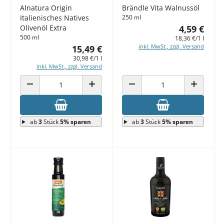
Alnatura Origin
Brändle Vita Walnussöl
Italienisches Natives
250 ml
Olivenöl Extra
4,59 €
500 ml
18,36 €/1 l
inkl. MwSt., zzgl. Versand
15,49 €
30,98 €/1 l
inkl. MwSt., zzgl. Versand
ANZAHL VERRINGERN
ANZAHL ERHÖHEN
ANZAHL VERRINGERN
ANZAHL E
ab
3
Stück
5% sparen
ab
3
Stück
5% sparen