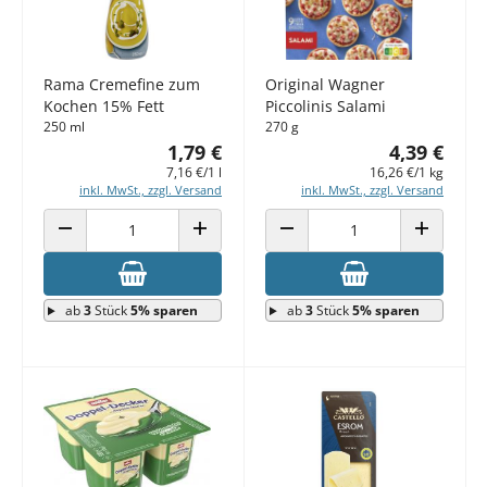
Rama Cremefine zum
Original Wagner
Kochen 15% Fett
Piccolinis Salami
250 ml
270 g
1,79 €
4,39 €
7,16 €/1 l
16,26 €/1 kg
inkl. MwSt., zzgl. Versand
inkl. MwSt., zzgl. Versand
ANZAHL VERRINGERN
ANZAHL ERHÖHEN
ANZAHL VERRINGERN
ANZAHL E
ab
3
Stück
5% sparen
ab
3
Stück
5% sparen