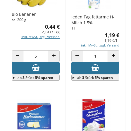
Bio Bananen
Jeden Tag fettarme H-
ca. 200 g
Milch 1,5%
0,44 €
1 l
2,19 €/1 kg
1,19 €
inkl. MwSt., zzgl. Versand
1,19 €/1 l
inkl. MwSt., zzgl. Versand
ANZAHL VERRINGERN
ANZAHL ERHÖHEN
ANZAHL VERRINGERN
ANZAHL E
ab
3
Stück
5% sparen
ab
3
Stück
5% sparen