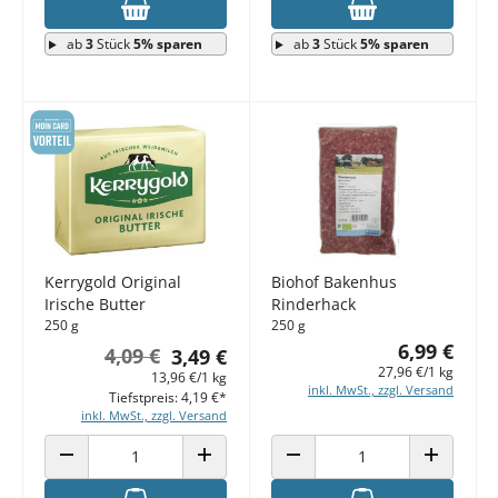
ab
3
Stück
5% sparen
ab
3
Stück
5% sparen
Kerrygold Original
Biohof Bakenhus
Irische Butter
Rinderhack
250 g
250 g
6,99 €
4,09 €
3,49 €
27,96 €/1 kg
13,96 €/1 kg
inkl. MwSt., zzgl. Versand
Tiefstpreis: 4,19 €*
inkl. MwSt., zzgl. Versand
ANZAHL VERRINGERN
ANZAHL ERHÖHEN
ANZAHL VERRINGERN
ANZAHL E