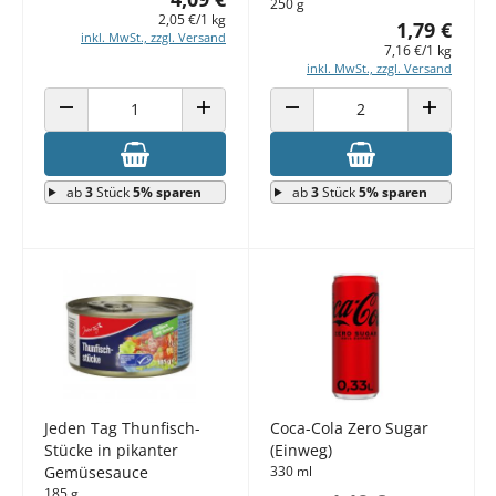
250 g
2,05 €/1 kg
1,79 €
inkl. MwSt., zzgl. Versand
7,16 €/1 kg
inkl. MwSt., zzgl. Versand
ANZAHL VERRINGERN
ANZAHL ERHÖHEN
ANZAHL VERRINGERN
ANZAHL E
ab
3
Stück
5% sparen
ab
3
Stück
5% sparen
Jeden Tag Thunfisch-
Coca-Cola Zero Sugar
Stücke in pikanter
(Einweg)
Gemüsesauce
330 ml
185 g