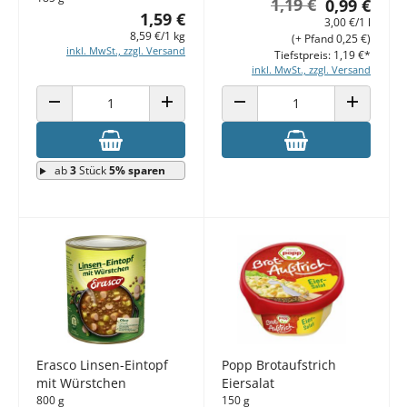
1,19 €
0,99 €
1,59 €
3,00 €/1 l
8,59 €/1 kg
(+ Pfand 0,25 €)
inkl. MwSt., zzgl. Versand
Tiefstpreis: 1,19 €*
inkl. MwSt., zzgl. Versand
ANZAHL VERRINGERN
ANZAHL ERHÖHEN
ANZAHL VERRINGERN
ANZAHL E
ab
3
Stück
5% sparen
Erasco Linsen-Eintopf
Popp Brotaufstrich
mit Würstchen
Eiersalat
800 g
150 g