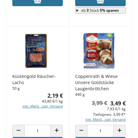
ab
3
Stück
5% sparen
Küstengold Räucher-
Coppenrath & Wiese
Lachs
Unsere Goldstücke
50 g
Laugenbrötchen
2,19 €
440 g
43,80 €/1 kg
3,99 €
3,49 €
inkl. MwSt., zzgl. Versand
7,93 €/1 kg
Tiefstpreis: 3,99 €*
inkl. MwSt., zzgl. Versand
ANZAHL VERRINGERN
ANZAHL ERHÖHEN
ANZAHL VERRINGERN
ANZAHL E