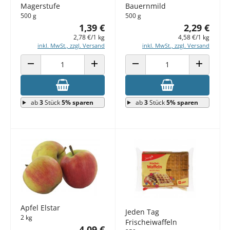
Magerstufe
Bauernmild
500 g
500 g
1,39 €
2,29 €
2,78 €/1 kg
4,58 €/1 kg
inkl. MwSt., zzgl. Versand
inkl. MwSt., zzgl. Versand
ANZAHL VERRINGERN
ANZAHL ERHÖHEN
ANZAHL VERRINGERN
ANZAHL E
ab
3
Stück
5% sparen
ab
3
Stück
5% sparen
Apfel Elstar
Jeden Tag
2 kg
Frischeiwaffeln
4,09 €