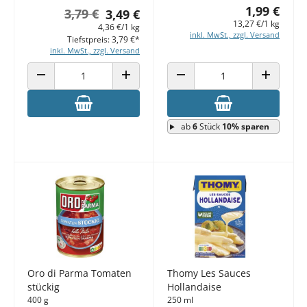
1,99 €
3,79 €
3,49 €
13,27 €/1 kg
4,36 €/1 kg
inkl. MwSt., zzgl. Versand
Tiefstpreis: 3,79 €*
inkl. MwSt., zzgl. Versand
ANZAHL VERRINGERN
ANZAHL ERHÖHEN
ANZAHL VERRINGERN
ANZAHL E
ab
6
Stück
10% sparen
Oro di Parma Tomaten
Thomy Les Sauces
stückig
Hollandaise
400 g
250 ml