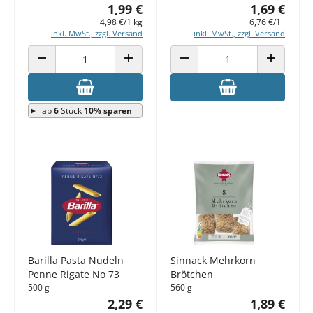
1,99 €
1,69 €
4,98 €/1 kg
6,76 €/1 l
inkl. MwSt., zzgl. Versand
inkl. MwSt., zzgl. Versand
ANZAHL VERRINGERN
ANZAHL ERHÖHEN
ANZAHL VERRINGERN
ANZAHL E
ab
6
Stück
10% sparen
Barilla Pasta Nudeln
Sinnack Mehrkorn
Penne Rigate No 73
Brötchen
500 g
560 g
2,29 €
1,89 €