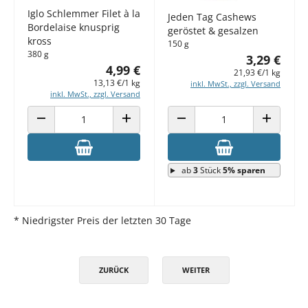
Iglo Schlemmer Filet à la
Jeden Tag Cashews
Bordelaise knusprig
geröstet & gesalzen
kross
150 g
380 g
3,29 €
4,99 €
21,93 €/1 kg
13,13 €/1 kg
inkl. MwSt., zzgl. Versand
inkl. MwSt., zzgl. Versand
ANZAHL VERRINGERN
ANZAHL ERHÖHEN
ANZAHL VERRINGERN
ANZAHL E
ab
3
Stück
5% sparen
* Niedrigster Preis der letzten 30 Tage
ZURÜCK
WEITER