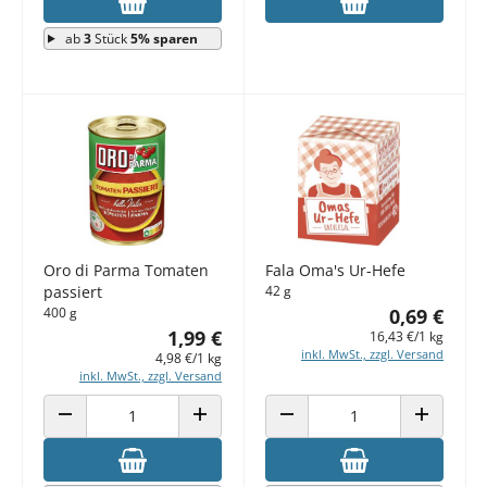
ab
3
Stück
5% sparen
Oro di Parma Tomaten
Fala Oma's Ur-Hefe
passiert
42 g
400 g
0,69 €
1,99 €
16,43 €/1 kg
inkl. MwSt., zzgl. Versand
4,98 €/1 kg
inkl. MwSt., zzgl. Versand
ANZAHL VERRINGERN
ANZAHL ERHÖHEN
ANZAHL VERRINGERN
ANZAHL E