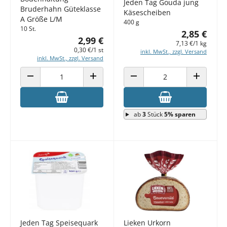
Jeden Tag Gouda jung
Bruderhahn Güteklasse
Käsescheiben
A Größe L/M
400 g
10 St.
2,85 €
2,99 €
7,13 €/1 kg
0,30 €/1 st
inkl. MwSt., zzgl. Versand
inkl. MwSt., zzgl. Versand
ANZAHL VERRINGERN
ANZAHL ERHÖHEN
ANZAHL VERRINGERN
ANZAHL E
ab
3
Stück
5% sparen
Jeden Tag Speisequark
Lieken Urkorn