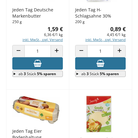
Jeden Tag Deutsche
Jeden Tag H-
Markenbutter
Schlagsahne 30%
250 g
200 g
1,59 €
0,89 €
6,36 €/1 kg
4,45 €/1 kg
inkl. MwSt., zzgl. Versand
inkl. MwSt., zzgl. Versand
ANZAHL VERRINGERN
ANZAHL ERHÖHEN
ANZAHL VERRINGERN
ANZAHL E
ab
3
Stück
5% sparen
ab
3
Stück
5% sparen
Jeden Tag Eier
Bodenhaltung