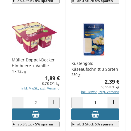
ab
3
Stück
5% sparen
ab
3
Stück
5% sparen
Müller Doppel-Decker
Küstengold
Himbeere + Vanille
Käseaufschnitt 3 Sorten
4 x 125 g
250 g
1,89 €
2,39 €
3,78 €/1 kg
9,56 €/1 kg
inkl. MwSt., zzgl. Versand
inkl. MwSt., zzgl. Versand
ANZAHL VERRINGERN
ANZAHL ERHÖHEN
ANZAHL VERRINGERN
ANZAHL E
ab
3
Stück
5% sparen
ab
3
Stück
5% sparen