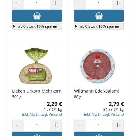
ANZAHL VERRINGERN
ANZAHL ERHÖHEN
ANZAHL VERRINGERN
ANZAHL E
ab
6
Stück
10% sparen
ab
6
Stück
10% sparen
Lieken Urkorn Mehrkorn
Wiltmann Edel-Salami
500 g
80 g
2,29 €
2,79 €
4,58 €/1 kg
34,88 €/1 kg
inkl. MwSt., zzgl. Versand
inkl. MwSt., zzgl. Versand
ANZAHL VERRINGERN
ANZAHL ERHÖHEN
ANZAHL VERRINGERN
ANZAHL E