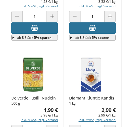
4,58 €/1 kg
3,38 €/1 kg
inkl. MwSt., zzgl. Versand
inkl. MwSt., zzgl. Versand
ANZAHL VERRINGERN
ANZAHL ERHÖHEN
ANZAHL VERRINGERN
ANZAHL E
ab
3
Stück
5% sparen
ab
3
Stück
5% sparen
Delverde Fusilli Nudeln
Diamant Kluntje Kandis
500 g
1 kg
1,99 €
2,99 €
3,98 €/1 kg
2,99 €/1 kg
inkl. MwSt., zzgl. Versand
inkl. MwSt., zzgl. Versand