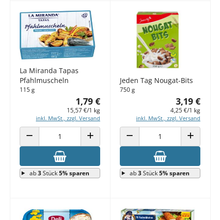
La Miranda Tapas
Pfahlmuscheln
Jeden Tag Nougat-Bits
115 g
750 g
1,79 €
3,19 €
15,57 €/1 kg
4,25 €/1 kg
inkl. MwSt., zzgl. Versand
inkl. MwSt., zzgl. Versand
ANZAHL VERRINGERN
ANZAHL ERHÖHEN
ANZAHL VERRINGERN
ANZAHL E
ab
3
Stück
5% sparen
ab
3
Stück
5% sparen