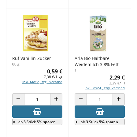
Ruf Vanillin-Zucker
Arla Bio Haltbare
80 g
Weidemilch 3,8% Fett
0,59 €
1 l
2,29 €
7,38 €/1 kg
inkl. MwSt., zzgl. Versand
2,29 €/1 l
inkl. MwSt., zzgl. Versand
ANZAHL VERRINGERN
ANZAHL ERHÖHEN
ANZAHL VERRINGERN
ANZAHL E
ab
3
Stück
5% sparen
ab
3
Stück
5% sparen