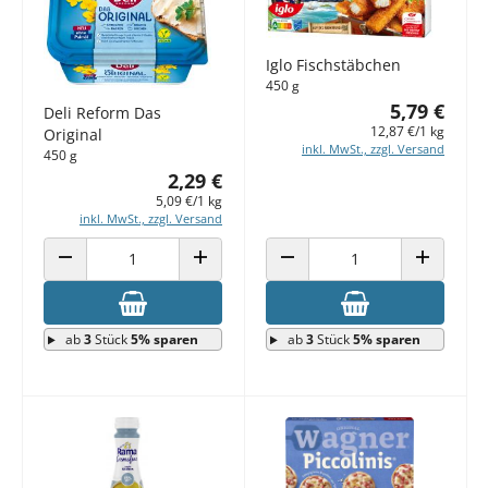
Iglo Fischstäbchen
450 g
5,79 €
Deli Reform Das
12,87 €/1 kg
Original
inkl. MwSt., zzgl. Versand
450 g
2,29 €
5,09 €/1 kg
inkl. MwSt., zzgl. Versand
ANZAHL VERRINGERN
ANZAHL ERHÖHEN
ANZAHL VERRINGERN
ANZAHL E
ab
3
Stück
5% sparen
ab
3
Stück
5% sparen