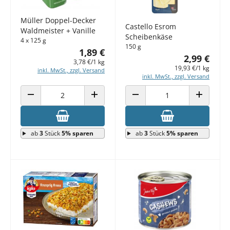
Müller Doppel-Decker
Castello Esrom
Waldmeister + Vanille
Scheibenkäse
4 x 125 g
150 g
1,89 €
2,99 €
3,78 €/1 kg
19,93 €/1 kg
inkl. MwSt., zzgl. Versand
inkl. MwSt., zzgl. Versand
ANZAHL VERRINGERN
ANZAHL ERHÖHEN
ANZAHL VERRINGERN
ANZAHL E
ab
3
Stück
5% sparen
ab
3
Stück
5% sparen