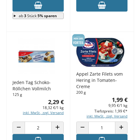
ab
3
Stück
5% sparen
Appel Zarte Filets vom
Hering in Tomaten-
Jeden Tag Schoko-
Creme
Röllchen Vollmilch
200 g
125 g
1,99 €
2,29 €
9,95 €/1 kg
18,32 €/1 kg
Tiefstpreis: 1,99 €*
inkl. MwSt., zzgl. Versand
inkl. MwSt., zzgl. Versand
ANZAHL VERRINGERN
ANZAHL ERHÖHEN
ANZAHL VERRINGERN
ANZAHL E