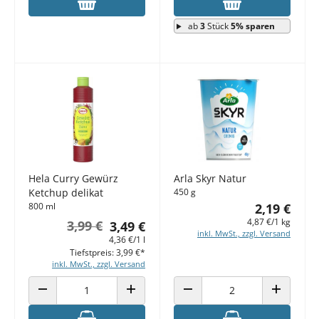
ab
3
Stück
5% sparen
Hela Curry Gewürz
Arla Skyr Natur
Ketchup delikat
450 g
800 ml
2,19 €
4,87 €/1 kg
3,99 €
3,49 €
inkl. MwSt., zzgl. Versand
4,36 €/1 l
Tiefstpreis: 3,99 €*
inkl. MwSt., zzgl. Versand
ANZAHL VERRINGERN
ANZAHL ERHÖHEN
ANZAHL VERRINGERN
ANZAHL E