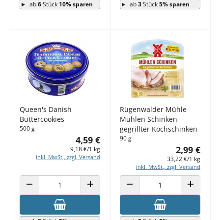
ab
6
Stück
10% sparen
ab
3
Stück
5% sparen
Queen's Danish
Rügenwalder Mühle
Buttercookies
Mühlen Schinken
500 g
gegrillter Kochschinken
4,59 €
90 g
2,99 €
9,18 €/1 kg
inkl. MwSt., zzgl. Versand
33,22 €/1 kg
inkl. MwSt., zzgl. Versand
ANZAHL VERRINGERN
ANZAHL ERHÖHEN
ANZAHL VERRINGERN
ANZAHL E