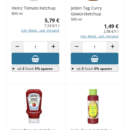
Heinz Tomato Ketchup
Jeden Tag Curry
800 ml
Gewürzketchup
5,79 €
500 ml
1,49 €
7,24 €/1 l
inkl. MwSt., zzgl. Versand
2,98 €/1 l
inkl. MwSt., zzgl. Versand
ANZAHL VERRINGERN
ANZAHL ERHÖHEN
ANZAHL VERRINGERN
ANZAHL E
ab
3
Stück
5% sparen
ab
3
Stück
5% sparen