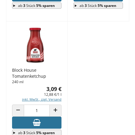
ab
3
Stück
5% sparen
ab
3
Stück
5% sparen
Block House
Tomatenketchup
240 ml
3,09 €
12,88 €/1 l
inkl. MwSt., zzgl. Versand
ANZAHL VERRINGERN
ANZAHL ERHÖHEN
ab
3
Stück
5% sparen