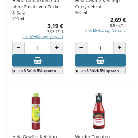
Heinz Tomato Ketchup
Hela Gewürz Ketchup
ohne Zusatz von Zucker
Curry delikat
& Salz
300 ml
400 ml
2,69 €
3,19 €
8,97 €/1 l
inkl. MwSt., zzgl. Versand
7,98 €/1 l
inkl. MwSt., zzgl. Versand
ANZAHL VERRINGERN
ANZAHL ERHÖHEN
ANZAHL VERRINGERN
ANZAHL E
ab
3
Stück
5% sparen
ab
3
Stück
5% sparen
Hela Gewürz Ketchup
Werder Tomaten