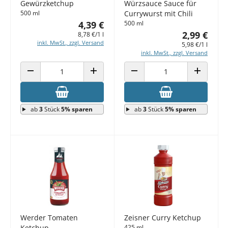
Gewürzketchup
Würzsauce Sauce für
500 ml
Currywurst mit Chili
4,39 €
500 ml
2,99 €
8,78 €/1 l
inkl. MwSt., zzgl. Versand
5,98 €/1 l
inkl. MwSt., zzgl. Versand
ANZAHL VERRINGERN
ANZAHL ERHÖHEN
ANZAHL VERRINGERN
ANZAHL E
ab
3
Stück
5% sparen
ab
3
Stück
5% sparen
Werder Tomaten
Zeisner Curry Ketchup
Ketchup
425 ml