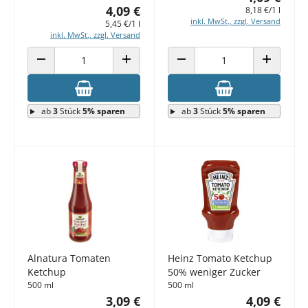
4,09 €
8,18 €/1 l
inkl. MwSt., zzgl. Versand
5,45 €/1 l
inkl. MwSt., zzgl. Versand
ANZAHL VERRINGERN
ANZAHL ERHÖHEN
ANZAHL VERRINGERN
ANZAHL E
ab
3
Stück
5% sparen
ab
3
Stück
5% sparen
Alnatura Tomaten
Heinz Tomato Ketchup
Ketchup
50% weniger Zucker
500 ml
500 ml
3,09 €
4,09 €