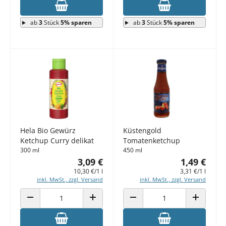
ab
3
Stück
5% sparen
ab
3
Stück
5% sparen
Hela Bio Gewürz
Küstengold
Ketchup Curry delikat
Tomatenketchup
300 ml
450 ml
3,09 €
1,49 €
10,30 €/1 l
3,31 €/1 l
inkl. MwSt., zzgl. Versand
inkl. MwSt., zzgl. Versand
ANZAHL VERRINGERN
ANZAHL ERHÖHEN
ANZAHL VERRINGERN
ANZAHL E