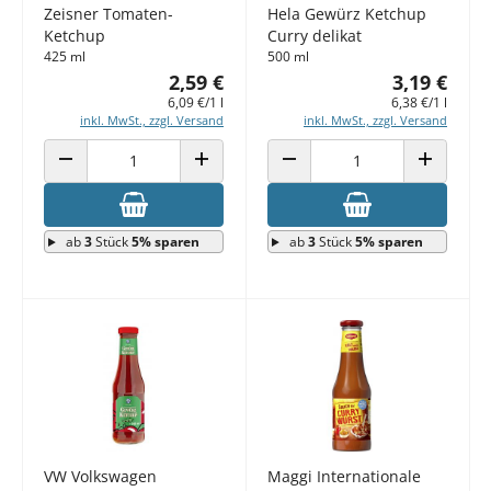
Zeisner Tomaten-
Hela Gewürz Ketchup
Ketchup
Curry delikat
425 ml
500 ml
2,59 €
3,19 €
6,09 €/1 l
6,38 €/1 l
inkl. MwSt., zzgl. Versand
inkl. MwSt., zzgl. Versand
ANZAHL VERRINGERN
ANZAHL ERHÖHEN
ANZAHL VERRINGERN
ANZAHL E
ab
3
Stück
5% sparen
ab
3
Stück
5% sparen
VW Volkswagen
Maggi Internationale