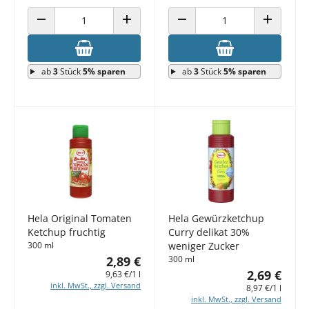
ANZAHL VERRINGERN
ANZAHL ERHÖHEN
ANZAHL VERRINGERN
ANZAHL E
ab
3
Stück
5% sparen
ab
3
Stück
5% sparen
Hela Original Tomaten
Hela Gewürzketchup
Ketchup fruchtig
Curry delikat 30%
300 ml
weniger Zucker
2,89 €
300 ml
2,69 €
9,63 €/1 l
inkl. MwSt., zzgl. Versand
8,97 €/1 l
inkl. MwSt., zzgl. Versand