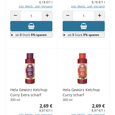
6,18 €/1 l
8,18 €/1 l
inkl. MwSt., zzgl. Versand
inkl. MwSt., zzgl. Versand
ANZAHL VERRINGERN
ANZAHL ERHÖHEN
ANZAHL VERRINGERN
ANZAHL E
ab
3
Stück
5% sparen
ab
3
Stück
5% sparen
Hela Gewürz Ketchup
Hela Gewürz Ketchup
Curry Extra scharf
Curry scharf
300 ml
300 ml
2,69 €
2,69 €
8,97 €/1 l
8,97 €/1 l
inkl. MwSt., zzgl. Versand
inkl. MwSt., zzgl. Versand