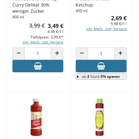
Curry Delikat 30%
Ketchup
weniger Zucker
450 ml
800 ml
2,69 €
5,98 €/1 l
3,99 €
3,49 €
inkl. MwSt., zzgl. Versand
4,36 €/1 l
Tiefstpreis: 3,99 €*
inkl. MwSt., zzgl. Versand
ANZAHL VERRINGERN
ANZAHL ERHÖHEN
ANZAHL VERRINGERN
ANZAHL E
ab
3
Stück
5% sparen