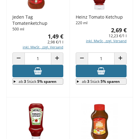
Jeden Tag
Heinz Tomato Ketchup
Tomatenketchup
220 ml
500 ml
2,69 €
1,49 €
12,23 €/1 l
inkl. MwSt., zzgl. Versand
2,98 €/1 l
inkl. MwSt., zzgl. Versand
ANZAHL VERRINGERN
ANZAHL ERHÖHEN
ANZAHL VERRINGERN
ANZAHL E
ab
3
Stück
5% sparen
ab
3
Stück
5% sparen