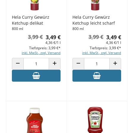
Hela Curry Gewürz
Hela Curry Gewürz
Ketchup delikat
Ketchup leicht scharf
800 ml
800 ml
3,99 €
3,99 €
3,49 €
3,49 €
4,36 €/1 l
4,36 €/1 l
Tiefstpreis: 3,99 €*
Tiefstpreis: 3,99 €*
inkl. MwSt., zzgl. Versand
inkl. MwSt., zzgl. Versand
ANZAHL VERRINGERN
ANZAHL ERHÖHEN
ANZAHL VERRINGERN
ANZAHL E