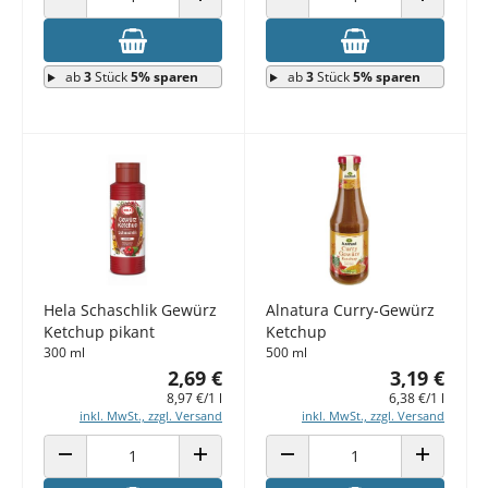
ANZAHL VERRINGERN
ANZAHL ERHÖHEN
ANZAHL VERRINGERN
ANZAHL E
ab
3
Stück
5% sparen
ab
3
Stück
5% sparen
Hela Schaschlik Gewürz
Alnatura Curry-Gewürz
Ketchup pikant
Ketchup
300 ml
500 ml
2,69 €
3,19 €
8,97 €/1 l
6,38 €/1 l
inkl. MwSt., zzgl. Versand
inkl. MwSt., zzgl. Versand
ANZAHL VERRINGERN
ANZAHL ERHÖHEN
ANZAHL VERRINGERN
ANZAHL E