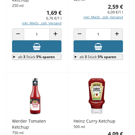
250 ml
2,59 €
1,69 €
6,09 €/1 l
inkl. MwSt., zzgl. Versand
6,76 €/1 l
inkl. MwSt., zzgl. Versand
ANZAHL VERRINGERN
ANZAHL ERHÖHEN
ANZAHL VERRINGERN
ANZAHL E
ab
3
Stück
5% sparen
ab
3
Stück
5% sparen
Werder Tomaten
Heinz Curry Ketchup
Ketchup
500 ml
750 ml
4,09 €