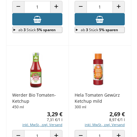
ANZAHL VERRINGERN
ANZAHL ERHÖHEN
ANZAHL VERRINGERN
ANZAHL E
ab
3
Stück
5% sparen
ab
3
Stück
5% sparen
Werder Bio Tomaten-
Hela Tomaten Gewürz
Ketchup
Ketchup mild
450 ml
300 ml
3,29 €
2,69 €
7,31 €/1 l
8,97 €/1 l
inkl. MwSt., zzgl. Versand
inkl. MwSt., zzgl. Versand