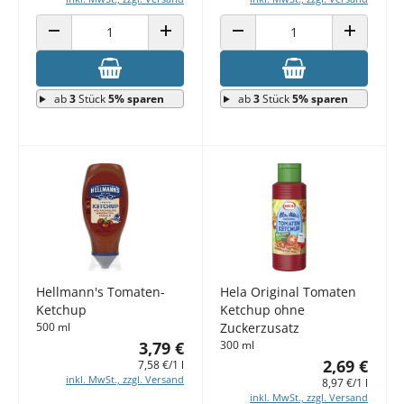
ANZAHL VERRINGERN
ANZAHL ERHÖHEN
ANZAHL VERRINGERN
ANZAHL E
ab
3
Stück
5% sparen
ab
3
Stück
5% sparen
Hellmann's Tomaten-
Hela Original Tomaten
Ketchup
Ketchup ohne
500 ml
Zuckerzusatz
3,79 €
300 ml
2,69 €
7,58 €/1 l
inkl. MwSt., zzgl. Versand
8,97 €/1 l
inkl. MwSt., zzgl. Versand