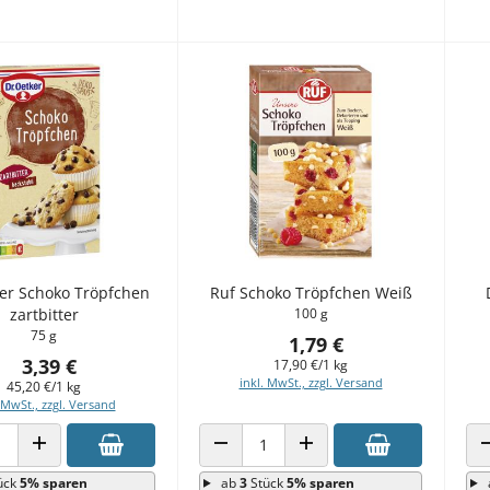
ker Schoko Tröpfchen
Ruf Schoko Tröpfchen Weiß
zartbitter
100 g
75 g
1,79 €
3,39 €
17,90 €/1 kg
inkl. MwSt., zzgl. Versand
45,20 €/1 kg
 MwSt., zzgl. Versand
 VERRINGERN
ANZAHL ERHÖHEN
ANZAHL VERRINGERN
ANZAHL ERHÖHEN
ück
5% sparen
ab
3
Stück
5% sparen