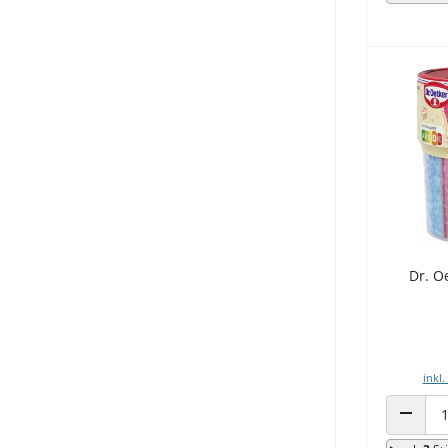
Dr. O
inkl.
ANZAHL