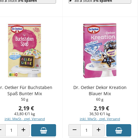
ab
3
Stück
5% sparen
ab
3
Stück
5% sparen
r. Oetker Für Buchstaben
Dr. Oetker Dekor Kreation
Spaß Bunter Mix
Blauer Mix
50 g
60 g
2,19 €
2,19 €
43,80 €/1 kg
36,50 €/1 kg
inkl. MwSt., zzgl. Versand
inkl. MwSt., zzgl. Versand
ANZAHL VERRINGERN
ANZAHL ERHÖHEN
ANZAHL VERRINGERN
ANZAHL ERHÖHEN