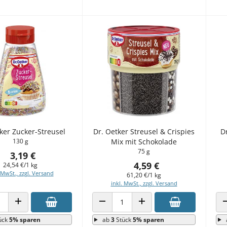
ker Zucker-Streusel
Dr. Oetker Streusel & Crispies
Dr
130 g
Mix mit Schokolade
75 g
3,19 €
4,59 €
24,54 €/1 kg
 MwSt., zzgl. Versand
61,20 €/1 kg
inkl. MwSt., zzgl. Versand
 VERRINGERN
ANZAHL ERHÖHEN
ANZAHL VERRINGERN
ANZAHL ERHÖHEN
ück
5% sparen
ab
3
Stück
5% sparen