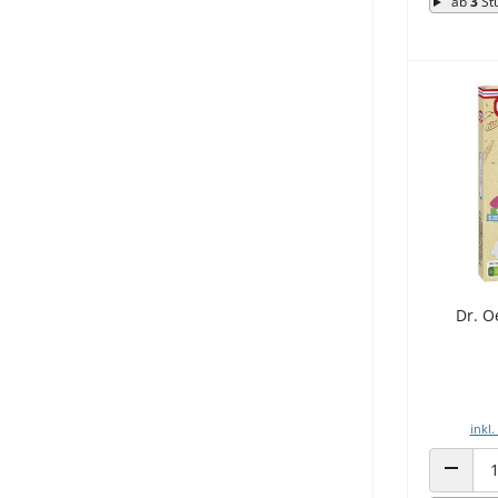
ab
3
St
Dr. O
inkl.
ANZAHL