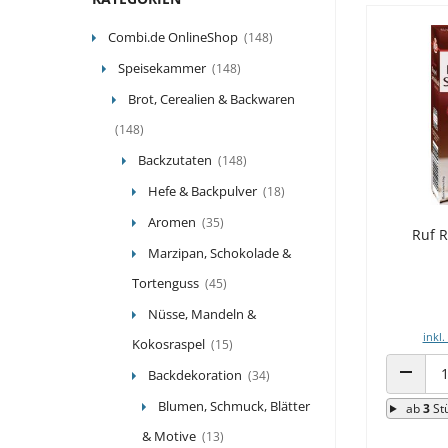
Combi.de OnlineShop
(148)
Speisekammer
(148)
Brot, Cerealien & Backwaren
(148)
Backzutaten
(148)
Hefe & Backpulver
(18)
Aromen
(35)
Ruf 
Marzipan, Schokolade &
Tortenguss
(45)
Nüsse, Mandeln &
inkl.
Kokosraspel
(15)
Backdekoration
(34)
ANZAHL
Blumen, Schmuck, Blätter
ab
3
St
& Motive
(13)