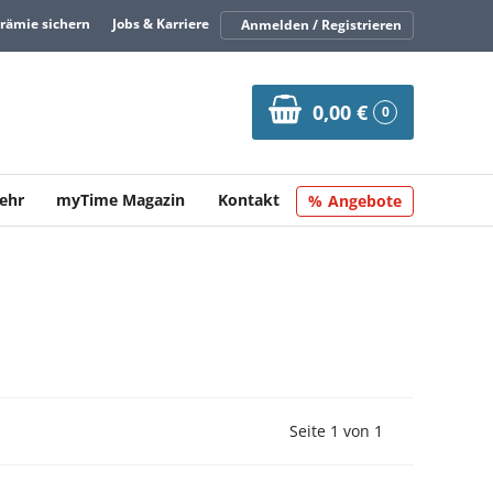
Prämie sichern
Jobs & Karriere
Anmelden / Registrieren
0,00 €
0
ehr
myTime Magazin
Kontakt
Angebote
Vorherige Seite
Nächste Seit
Seite 1 von 1