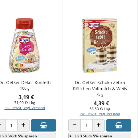
Dr. Oetker Dekor Konfetti
Dr. Oetker Schoko Zebra
100 g
Röllchen Vollmilch & Weiß
75 g
3,19 €
4,39 €
31,90 €/1 kg
inkl. MwSt., zzgl. Versand
58,53 €/1 kg
inkl. MwSt., zzgl. Versand
ANZAHL VERRINGERN
ANZAHL ERHÖHEN
ANZAHL VERRINGERN
ANZAHL ERHÖHEN
ab
3
Stück
5% sparen
ab
3
Stück
5% sparen