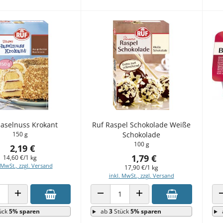
Haselnuss Krokant
Ruf Raspel Schokolade Weiße
150 g
Schokolade
100 g
2,19 €
1,79 €
14,60 €/1 kg
 MwSt., zzgl. Versand
17,90 €/1 kg
inkl. MwSt., zzgl. Versand
 VERRINGERN
ANZAHL ERHÖHEN
ANZAHL VERRINGERN
ANZAHL ERHÖHEN
ück
5% sparen
ab
3
Stück
5% sparen