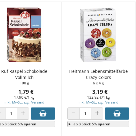
Ruf Raspel Schokolade
Heitmann Lebensmittelfarbe
Vollmilch
Crazy Colors
100 g
6 x 4 g
1,79 €
3,19 €
17,90 €/1 kg
132,92 €/1 kg
inkl. MwSt., zzgl. Versand
inkl. MwSt., zzgl. Versand
ANZAHL VERRINGERN
ANZAHL ERHÖHEN
ANZAHL VERRINGERN
ANZAHL ERHÖHEN
ab
3
Stück
5% sparen
ab
3
Stück
5% sparen