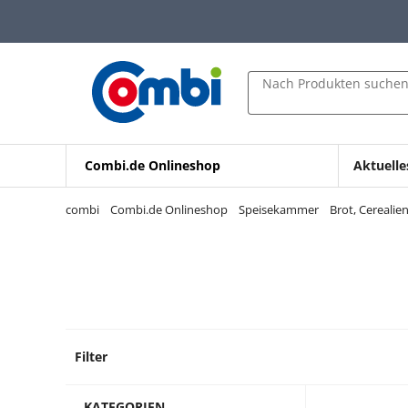
Zum Hauptinhalt springen
Zur Navigation springen
Zur Suche springen
Nach Produkten suche
Combi.de Onlineshop
Aktuelle
combi
Combi.de Onlineshop
Speisekammer
Brot, Cereali
Filter
34 Pro
KATEGORIEN