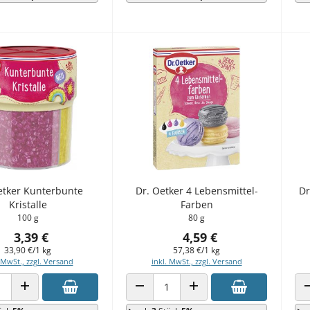
etker Kunterbunte
Dr. Oetker 4 Lebensmittel-
Dr
Kristalle
Farben
100 g
80 g
3,39 €
4,59 €
33,90 €/1 kg
57,38 €/1 kg
 MwSt., zzgl. Versand
inkl. MwSt., zzgl. Versand
 VERRINGERN
ANZAHL ERHÖHEN
ANZAHL VERRINGERN
ANZAHL ERHÖHEN