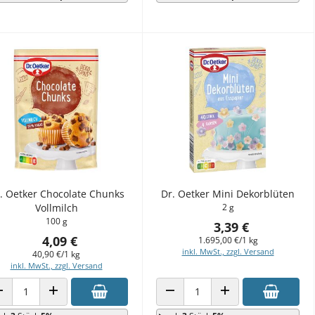
. Oetker Chocolate Chunks
Dr. Oetker Mini Dekorblüten
Vollmilch
2 g
100 g
3,39 €
4,09 €
1.695,00 €/1 kg
inkl. MwSt., zzgl. Versand
40,90 €/1 kg
inkl. MwSt., zzgl. Versand
ANZAHL VERRINGERN
ANZAHL ERHÖHEN
ANZAHL VERRINGERN
ANZAHL ERHÖHEN