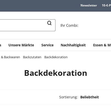
Newsletter
10-€-
n
Ihr Combi:
s
Unsere Märkte
Service
Nachhaltigkeit
Essen & M
en & Backwaren
Backzutaten
Backdekoration
Backdekoration
Sortierung:
Beliebtheit
dukte ausgewählt