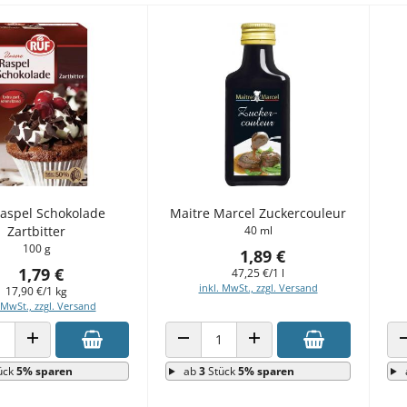
Raspel Schokolade
Maitre Marcel Zuckercouleur
Zartbitter
40 ml
100 g
1,89 €
1,79 €
47,25 €/1 l
inkl. MwSt., zzgl. Versand
17,90 €/1 kg
 MwSt., zzgl. Versand
 VERRINGERN
ANZAHL ERHÖHEN
ANZAHL VERRINGERN
ANZAHL ERHÖHEN
ück
5% sparen
ab
3
Stück
5% sparen