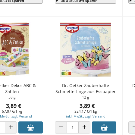
ück
5% sparen
ab
3
Stück
5% sparen
etker Dekor ABC &
Dr. Oetker Zauberhafte
D
Zahlen
Schmetterlinge aus Esspapier
58 g
12 g
3,89 €
3,89 €
67,07 €/1 kg
324,17 €/1 kg
 MwSt., zzgl. Versand
inkl. MwSt., zzgl. Versand
 VERRINGERN
ANZAHL ERHÖHEN
ANZAHL VERRINGERN
ANZAHL ERHÖHEN