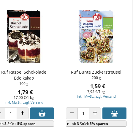
Ruf Raspel Schokolade
Ruf Bunte Zuckerstreusel
Edelkakao
200 g
100 g
1,59 €
1,79 €
7,95 €/1 kg
inkl. MwSt., zzgl. Versand
17,90 €/1 kg
inkl. MwSt., zzgl. Versand
ANZAHL VERRINGERN
ANZAHL ERHÖHEN
ANZAHL VERRINGERN
ANZAHL ERHÖHEN
ab
3
Stück
5% sparen
ab
3
Stück
5% sparen