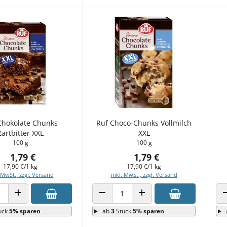
Chokolate Chunks
Ruf Choco-Chunks Vollmilch
Zartbitter XXL
XXL
100 g
100 g
1,79 €
1,79 €
17,90 €/1 kg
17,90 €/1 kg
 MwSt., zzgl. Versand
inkl. MwSt., zzgl. Versand
 VERRINGERN
ANZAHL ERHÖHEN
ANZAHL VERRINGERN
ANZAHL ERHÖHEN
ück
5% sparen
ab
3
Stück
5% sparen