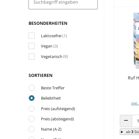
BESONDERHEITEN
Laktosefrei
(1)
Vegan
(3)
Vegetarisch
(6)
SORTIEREN
Ruf 
Beste Treffer
Beliebtheit
inkl.
Preis (aufsteigend)
Preis (absteigend)
ANZAHL
Name (A-Z)
ab
3
St