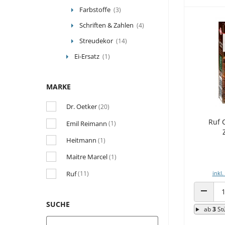
Farbstoffe
(3)
Schriften & Zahlen
(4)
Streudekor
(14)
Ei-Ersatz
(1)
MARKE
Dr. Oetker
(20)
Ruf 
Emil Reimann
(1)
Heitmann
(1)
Maitre Marcel
(1)
Ruf
inkl.
(11)
ANZAHL
SUCHE
ab
3
St