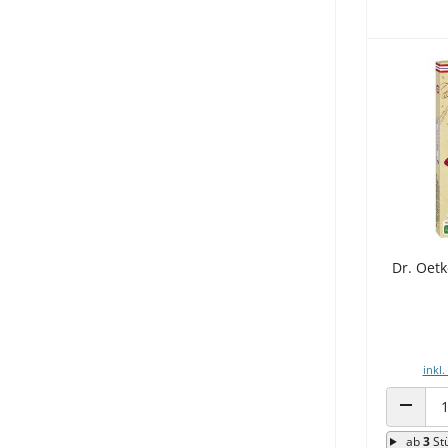
Dr. Oet
inkl.
ANZAHL
ab
3
St