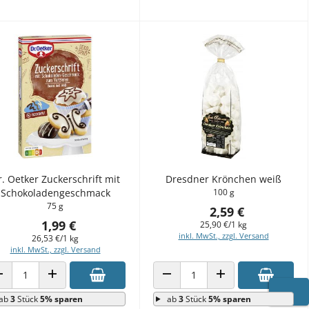
. Oetker Zuckerschrift mit
Dresdner Krönchen weiß
Schokoladengeschmack
100 g
75 g
2,59 €
1,99 €
25,90 €/1 kg
inkl. MwSt., zzgl. Versand
26,53 €/1 kg
inkl. MwSt., zzgl. Versand
ANZAHL VERRINGERN
ANZAHL ERHÖHEN
ANZAHL VERRINGERN
ANZAHL ERHÖHEN
ab
3
Stück
5% sparen
ab
3
Stück
5% sparen
WARE