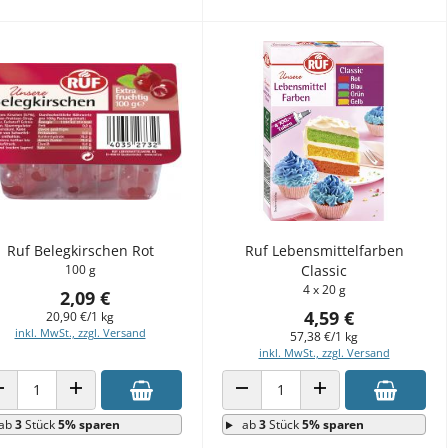
Ruf Belegkirschen Rot
Ruf Lebensmittelfarben
100 g
Classic
4 x 20 g
2,09 €
4,59 €
20,90 €/1 kg
inkl. MwSt., zzgl. Versand
57,38 €/1 kg
inkl. MwSt., zzgl. Versand
ANZAHL VERRINGERN
ANZAHL ERHÖHEN
ANZAHL VERRINGERN
ANZAHL ERHÖHEN
ab
3
Stück
5% sparen
ab
3
Stück
5% sparen