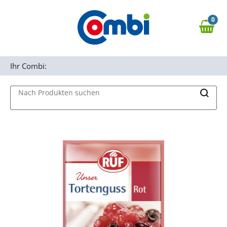
Zum Hauptinhalt springen
0
Zur Navigation springen
0,00 €
MAIN MENU
Zur Suche springen
Ihr Combi:
Nach Produkten suchen