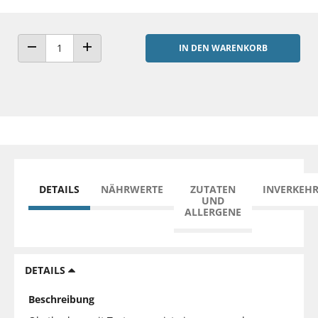
IN DEN WARENKORB
ANZAHL VERRINGERN
ANZAHL ERHÖHEN
DETAILS
NÄHRWERTE
ZUTATEN
INVERKEH
UND
ALLERGENE
DETAILS
Beschreibung