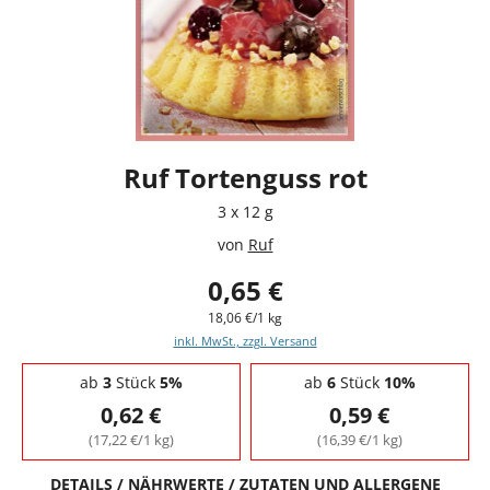
Ruf Tortenguss rot
3 x 12 g
von
Ruf
0,65 €
18,06 €/1 kg
inkl. MwSt., zzgl. Versand
Staffelpreise - Mengenrabatt
ab
3
Stück
5%
ab
6
Stück
10%
0,62 €
0,59 €
(17,22 €/1 kg)
(16,39 €/1 kg)
DETAILS / NÄHRWERTE / ZUTATEN UND ALLERGENE