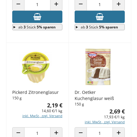
ANZAHL VERRINGERN
ANZAHL ERHÖHEN
ANZAHL VERRINGERN
ANZAHL E
ab
3
Stück
5% sparen
ab
3
Stück
5% sparen
Pickerd Zitronenglasur
Dr. Oetker
150 g
Kuchenglasur weiß
2,19 €
150 g
2,69 €
14,60 €/1 kg
inkl. MwSt., zzgl. Versand
17,93 €/1 kg
inkl. MwSt., zzgl. Versand