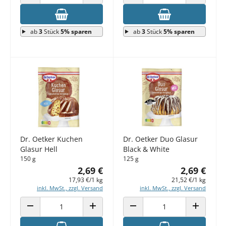
ANZAHL VERRINGERN
ANZAHL ERHÖHEN
ANZAHL VERRINGERN
ANZAHL E
ab
3
Stück
5% sparen
ab
3
Stück
5% sparen
Dr. Oetker Kuchen
Dr. Oetker Duo Glasur
Glasur Hell
Black & White
150 g
125 g
2,69 €
2,69 €
17,93 €/1 kg
21,52 €/1 kg
inkl. MwSt., zzgl. Versand
inkl. MwSt., zzgl. Versand
ANZAHL VERRINGERN
ANZAHL ERHÖHEN
ANZAHL VERRINGERN
ANZAHL E