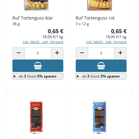
Ruf Tortenguss klar
Ruf Tortenguss rot
36 g
3 x 12 g
0,65 €
0,65 €
18,06 €/1 kg
18,06 €/1 kg
inkl. MwSt., zzgl. Versand
inkl. MwSt., zzgl. Versand
ANZAHL VERRINGERN
ANZAHL ERHÖHEN
ANZAHL VERRINGERN
ANZAHL E
ab
3
Stück
5% sparen
ab
3
Stück
5% sparen