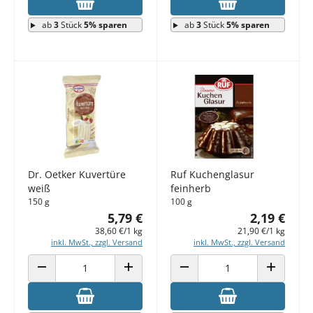
ab
3
Stück
5% sparen
ab
3
Stück
5% sparen
Dr. Oetker Kuvertüre
Ruf Kuchenglasur
weiß
feinherb
150 g
100 g
5,79 €
2,19 €
38,60 €/1 kg
21,90 €/1 kg
inkl. MwSt., zzgl. Versand
inkl. MwSt., zzgl. Versand
ANZAHL VERRINGERN
ANZAHL ERHÖHEN
ANZAHL VERRINGERN
ANZAHL E