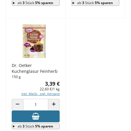
ab
3
Stück
5% sparen
ab
3
Stück
5% sparen
Dr. Oetker
Kuchenglasur Feinherb
150 g
3,39 €
22,60 €/1 kg
inkl. MwSt., zzgl. Versand
ANZAHL VERRINGERN
ANZAHL ERHÖHEN
ab
3
Stück
5% sparen