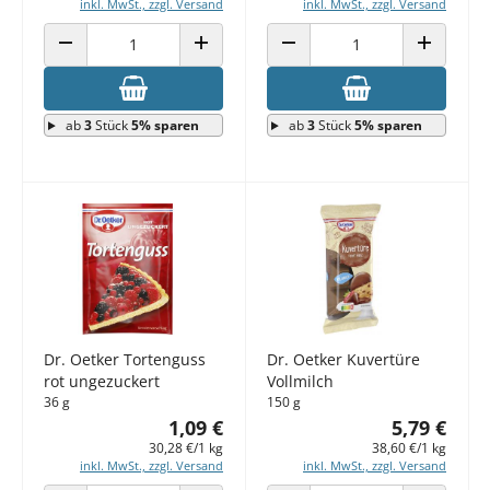
inkl. MwSt., zzgl. Versand
inkl. MwSt., zzgl. Versand
ANZAHL VERRINGERN
ANZAHL ERHÖHEN
ANZAHL VERRINGERN
ANZAHL E
ab
3
Stück
5% sparen
ab
3
Stück
5% sparen
Dr. Oetker Tortenguss
Dr. Oetker Kuvertüre
rot ungezuckert
Vollmilch
36 g
150 g
1,09 €
5,79 €
30,28 €/1 kg
38,60 €/1 kg
inkl. MwSt., zzgl. Versand
inkl. MwSt., zzgl. Versand