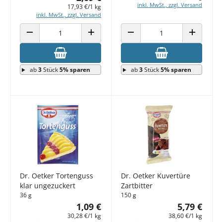
inkl. MwSt., zzgl. Versand
17,93 €/1 kg
inkl. MwSt., zzgl. Versand
ANZAHL VERRINGERN
ANZAHL ERHÖHEN
ANZAHL VERRINGERN
ANZAHL E
ab
3
Stück
5% sparen
ab
3
Stück
5% sparen
Dr. Oetker Tortenguss
Dr. Oetker Kuvertüre
klar ungezuckert
Zartbitter
36 g
150 g
1,09 €
5,79 €
30,28 €/1 kg
38,60 €/1 kg