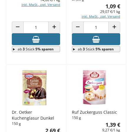
inkl. MwSt., zzgl. Versand
1,09 €
29,07 €/1 kg
inkl. MwSt., zzgl. Versand
ANZAHL VERRINGERN
ANZAHL ERHÖHEN
ANZAHL VERRINGERN
ANZAHL E
ab
3
Stück
5% sparen
ab
3
Stück
5% sparen
Dr. Oetker
Ruf Zuckerguss Classic
Kuchenglasur Dunkel
150 g
150 g
1,39 €
2,69 €
9,27 €/1 kg