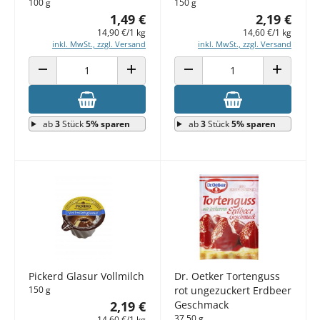
100 g
150 g
1,49 €
2,19 €
14,90 €/1 kg
14,60 €/1 kg
inkl. MwSt., zzgl. Versand
inkl. MwSt., zzgl. Versand
ANZAHL VERRINGERN
ANZAHL ERHÖHEN
ANZAHL VERRINGERN
ANZAHL E
ab
3
Stück
5% sparen
ab
3
Stück
5% sparen
Pickerd Glasur Vollmilch
Dr. Oetker Tortenguss
150 g
rot ungezuckert Erdbeer
2,19 €
Geschmack
37,50 g
14,60 €/1 kg