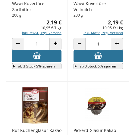
Wawi Kuvertüre
Wawi Kuvertüre
Zartbitter
Vollmilch
200 g
200 g
2,19 €
2,19 €
10,95 €/1 kg
10,95 €/1 kg
inkl. MwSt., zzgl. Versand
inkl. MwSt., zzgl. Versand
ANZAHL VERRINGERN
ANZAHL ERHÖHEN
ANZAHL VERRINGERN
ANZAHL E
ab
3
Stück
5% sparen
ab
3
Stück
5% sparen
Ruf Kuchenglasur Kakao
Pickerd Glasur Kakao