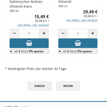
Italienisches Natives
Olivenöl
Olivenöl Extra
500 ml
500 ml
29,49 €
15,49 €
58,98 €/1 l
inkl. MwSt., zzgl. Versand
30,98 €/1 l
inkl. MwSt., zzgl. Versand
ANZAHL VERRINGERN
ANZAHL ERHÖHEN
ANZAHL VERRINGERN
ANZAHL E
ab
3
Stück
5% sparen
ab
3
Stück
5% sparen
* Niedrigster Preis der letzten 30 Tage
ZURÜCK
WEITER