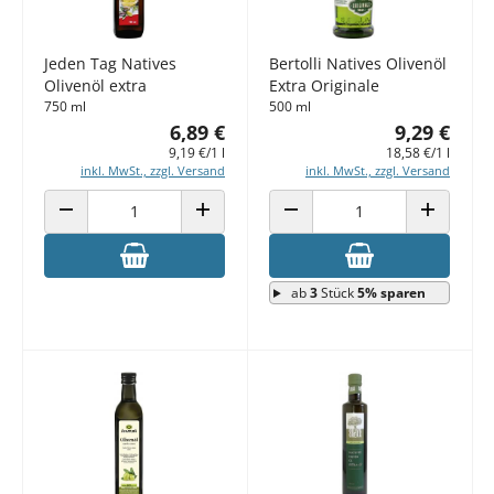
Jeden Tag Natives
Bertolli Natives Olivenöl
Olivenöl extra
Extra Originale
750 ml
500 ml
6,89 €
9,29 €
9,19 €/1 l
18,58 €/1 l
inkl. MwSt., zzgl. Versand
inkl. MwSt., zzgl. Versand
ANZAHL VERRINGERN
ANZAHL ERHÖHEN
ANZAHL VERRINGERN
ANZAHL E
ab
3
Stück
5% sparen