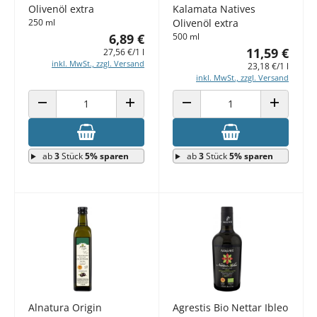
Olivenöl extra
Kalamata Natives
250 ml
Olivenöl extra
6,89 €
500 ml
11,59 €
27,56 €/1 l
inkl. MwSt., zzgl. Versand
23,18 €/1 l
inkl. MwSt., zzgl. Versand
ANZAHL VERRINGERN
ANZAHL ERHÖHEN
ANZAHL VERRINGERN
ANZAHL E
ab
3
Stück
5% sparen
ab
3
Stück
5% sparen
Alnatura Origin
Agrestis Bio Nettar Ibleo