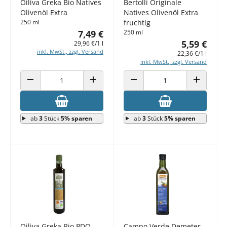
Oiliva Greka Bio Natives
Bertolli Originale
Olivenöl Extra
Natives Olivenöl Extra
250 ml
fruchtig
7,49 €
250 ml
5,59 €
29,96 €/1 l
inkl. MwSt., zzgl. Versand
22,36 €/1 l
inkl. MwSt., zzgl. Versand
ANZAHL VERRINGERN
ANZAHL ERHÖHEN
ANZAHL VERRINGERN
ANZAHL E
ab
3
Stück
5% sparen
ab
3
Stück
5% sparen
Oiliva Greka Bio PDO
Campo Verde Demeter