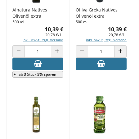
Alnatura Natives
Oiliva Greka Natives
Olivenöl extra
Olivenöl extra
500 ml
500 ml
10,39 €
10,39 €
20,78 €/1 l
20,78 €/1 l
inkl. MwSt., zzgl. Versand
inkl. MwSt., zzgl. Versand
ANZAHL VERRINGERN
ANZAHL ERHÖHEN
ANZAHL VERRINGERN
ANZAHL E
ab
3
Stück
5% sparen