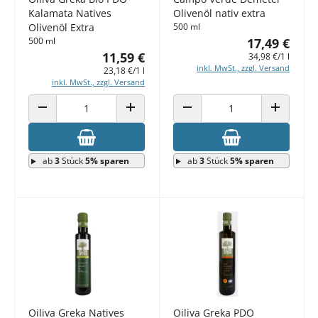
Kalamata Natives
Olivenöl nativ extra
Olivenöl Extra
500 ml
500 ml
17,49 €
11,59 €
34,98 €/1 l
inkl. MwSt., zzgl. Versand
23,18 €/1 l
inkl. MwSt., zzgl. Versand
ANZAHL VERRINGERN
ANZAHL ERHÖHEN
ANZAHL VERRINGERN
ANZAHL E
ab
3
Stück
5% sparen
ab
3
Stück
5% sparen
Oiliva Greka Natives
Oiliva Greka PDO