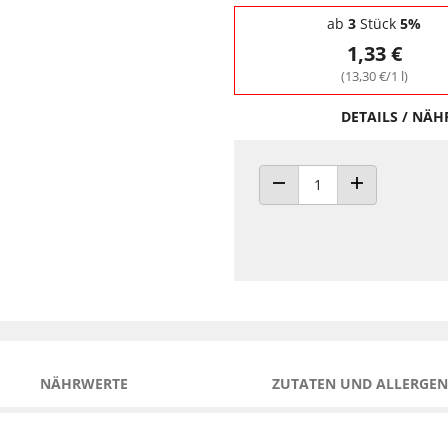
Staffelpreise - Mengenrabatt
ab
3
Stück
5%
1,33 €
(13,30 €/1 l)
DETAILS / NÄ
ANZAHL VERRINGERN
ANZAHL ERHÖH
NÄHRWERTE
ZUTATEN UND ALLERGEN