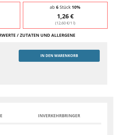
ab
6
Stück
10%
1,26 €
(12,60 €/1 l)
HRWERTE / ZUTATEN UND ALLERGENE
IN DEN WARENKORB
EN
E
INVERKEHRBRINGER