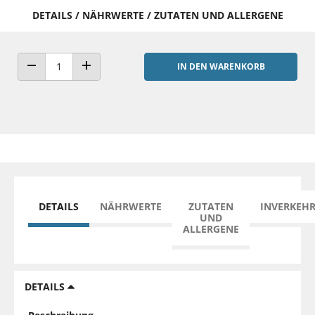
DETAILS / NÄHRWERTE / ZUTATEN UND ALLERGENE
IN DEN WARENKORB
ANZAHL VERRINGERN
ANZAHL ERHÖHEN
DETAILS
NÄHRWERTE
ZUTATEN
INVERKEH
UND
ALLERGENE
DETAILS