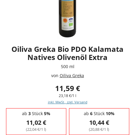
Oiliva Greka Bio PDO Kalamata
Natives Olivenöl Extra
500 ml
von
Oiliva Greka
11,59 €
23,18 €/1 l
inkl. MwSt., zzgl. Versand
Staffelpreise - Mengenrabatt
ab
3
Stück
5%
ab
6
Stück
10%
11,02 €
10,44 €
(22,04 €/1 l)
(20,88 €/1 l)