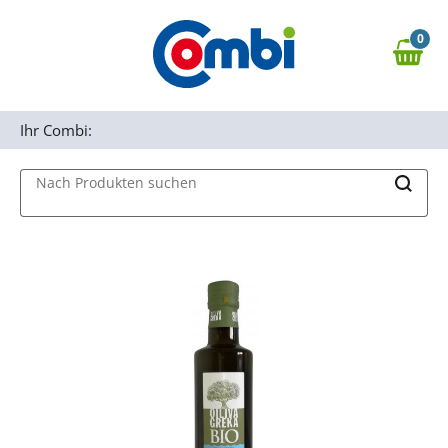
Zum Hauptinhalt springen
0
Zur Navigation springen
0,00 €
MAIN MENU
Zur Suche springen
Ihr Combi:
Nach Produkten suchen