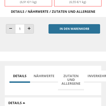
(6,91 €/1 kg)
(6,55 €/1 kg)
DETAILS / NÄHRWERTE / ZUTATEN UND ALLERGENE
IN DEN WARENKORB
ANZAHL VERRINGERN
ANZAHL ERHÖHEN
DETAILS
NÄHRWERTE
ZUTATEN
INVERKEH
UND
ALLERGENE
DETAILS