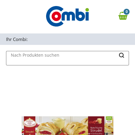
Zum Hauptinhalt springen
0
Zur Navigation springen
0,00 €
MAIN MENU
Zur Suche springen
Ihr Combi:
Nach Produkten suchen