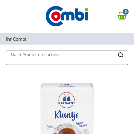
Zum Hauptinhalt springen
0
Zur Navigation springen
0,00 €
MAIN MENU
Zur Suche springen
Ihr Combi:
Nach Produkten suchen