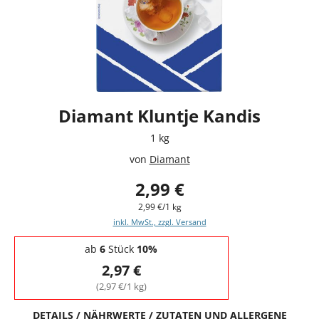
Diamant Kluntje Kandis
1 kg
von
Diamant
2,99 €
2,99 €/1 kg
inkl. MwSt., zzgl. Versand
Staffelpreise - Mengenrabatt
ab
6
Stück
10%
2,97 €
(2,97 €/1 kg)
DETAILS / NÄHRWERTE / ZUTATEN UND ALLERGENE