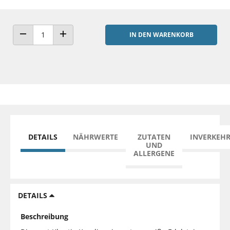
IN DEN WARENKORB
ANZAHL VERRINGERN
ANZAHL ERHÖHEN
DETAILS
NÄHRWERTE
ZUTATEN
INVERKEH
UND
ALLERGENE
DETAILS
Beschreibung