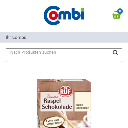
Zum Hauptinhalt springen
0
Zur Navigation springen
0,00 €
MAIN MENU
Zur Suche springen
Ihr Combi:
Nach Produkten suchen