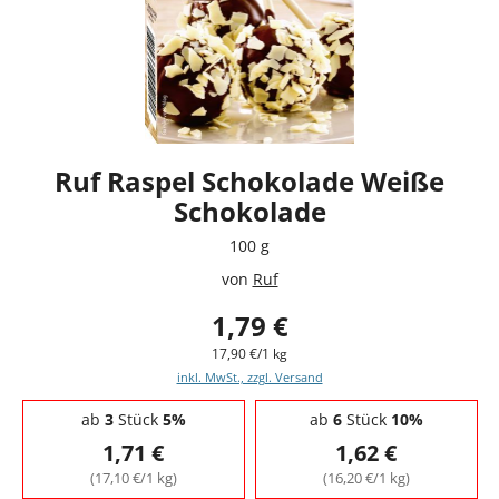
Ruf Raspel Schokolade Weiße
Schokolade
100 g
von
Ruf
1,79 €
17,90 €/1 kg
inkl. MwSt., zzgl. Versand
Staffelpreise - Mengenrabatt
ab
3
Stück
5%
ab
6
Stück
10%
1,71 €
1,62 €
(17,10 €/1 kg)
(16,20 €/1 kg)