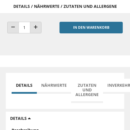
DETAILS / NÄHRWERTE / ZUTATEN UND ALLERGENE
IN DEN WARENKORB
ANZAHL VERRINGERN
ANZAHL ERHÖHEN
DETAILS
NÄHRWERTE
ZUTATEN
INVERKEH
UND
ALLERGENE
DETAILS