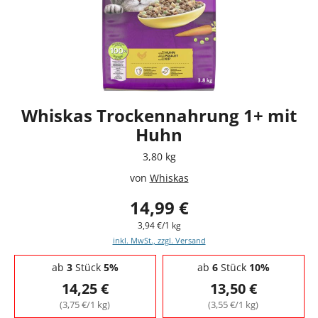
Whiskas Trockennahrung 1+ mit
Huhn
3,80 kg
von
Whiskas
14,99 €
3,94 €/1 kg
inkl. MwSt., zzgl. Versand
Staffelpreise - Mengenrabatt
ab
3
Stück
5%
ab
6
Stück
10%
14,25 €
13,50 €
(3,75 €/1 kg)
(3,55 €/1 kg)