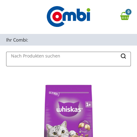
Zum Hauptinhalt springen
0
Zur Navigation springen
0,00 €
MAIN MENU
Zur Suche springen
Ihr Combi:
Nach Produkten suchen