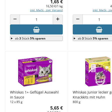
1,65 €
16,50 €/1 kg
4
inkl. MwSt., zzgl. Versand
inkl. MwSt., zz
ANZAHL VERRINGERN
ANZAHL ERHÖHEN
ANZAHL VERRINGERN
ab
3
Stück
5% sparen
ab
3
Stück
5% sparen
Whiskas 1+ Geflügel Auswahl
Whiskas Junior lecker g
in Sauce
Knackkits mit Huhn
12 x 85 g
800 g
5,65 €