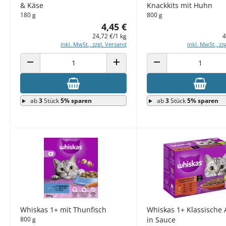
& Käse
Knackkits mit Huhn
180 g
800 g
4,45 €
24,72 €/1 kg
4
inkl. MwSt., zzgl. Versand
inkl. MwSt., zz
ANZAHL VERRINGERN
ANZAHL ERHÖHEN
ANZAHL VERRINGERN
ab
3
Stück
5% sparen
ab
3
Stück
5% sparen
Whiskas 1+ mit Thunfisch
Whiskas 1+ Klassische
800 g
in Sauce