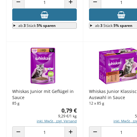
ANZAHL VERRINGERN
ANZAHL ERHÖHEN
ANZAHL VERRINGERN
ab
3
Stück
5% sparen
ab
3
Stück
5% sparen
Whiskas Junior mit Geflügel in
Whiskas Junior Klassis
Sauce
Auswahl in Sauce
85 g
12 x 85 g
0,79 €
9,29 €/1 kg
5
inkl. MwSt., zzgl. Versand
inkl. MwSt., zz