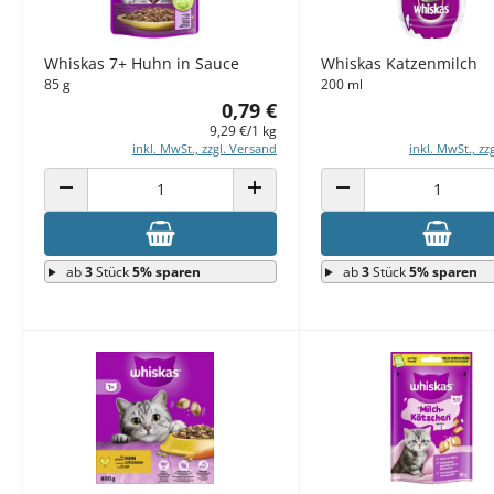
Whiskas 7+ Huhn in Sauce
Whiskas Katzenmilch
85 g
200 ml
0,79 €
9,29 €/1 kg
inkl. MwSt., zzgl. Versand
inkl. MwSt., zz
ANZAHL VERRINGERN
ANZAHL ERHÖHEN
ANZAHL VERRINGERN
ab
3
Stück
5% sparen
ab
3
Stück
5% sparen