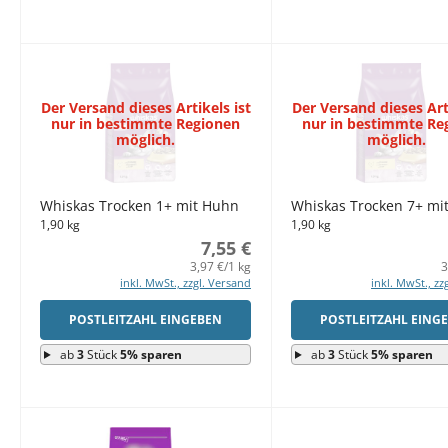
Der Versand dieses Artikels ist
Der Versand dieses Arti
nur in bestimmte Regionen
nur in bestimmte Re
möglich.
möglich.
Whiskas Trocken 1+ mit Huhn
Whiskas Trocken 7+ mi
1,90 kg
1,90 kg
7,55 €
3,97 €/1 kg
3
inkl. MwSt., zzgl. Versand
inkl. MwSt., zz
POSTLEITZAHL EINGEBEN
POSTLEITZAHL EING
ab
3
Stück
5% sparen
ab
3
Stück
5% sparen