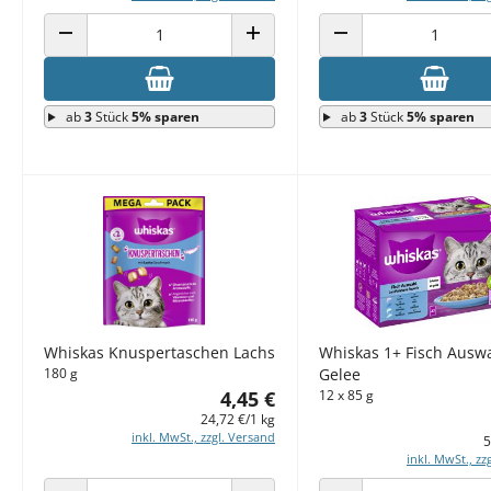
ANZAHL VERRINGERN
ANZAHL ERHÖHEN
ANZAHL VERRINGERN
ab
3
Stück
5% sparen
ab
3
Stück
5% sparen
Whiskas Knuspertaschen Lachs
Whiskas 1+ Fisch Auswa
180 g
Gelee
4,45 €
12 x 85 g
24,72 €/1 kg
inkl. MwSt., zzgl. Versand
5
inkl. MwSt., zz