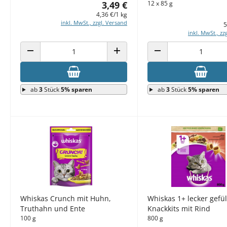
3,49 €
12 x 85 g
4,36 €/1 kg
inkl. MwSt., zzgl. Versand
5
inkl. MwSt., zz
ANZAHL VERRINGERN
ANZAHL ERHÖHEN
ANZAHL VERRINGERN
ab
3
Stück
5% sparen
ab
3
Stück
5% sparen
Whiskas Crunch mit Huhn,
Whiskas 1+ lecker gefül
Truthahn und Ente
Knackkits mit Rind
100 g
800 g