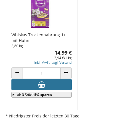
Whiskas Trockennahrung 1+
mit Huhn
3,80 kg
14,99 €
3,94 €/1 kg
inkl. MwSt., zzgl. Versand
ANZAHL VERRINGERN
ANZAHL ERHÖHEN
ab
3
Stück
5% sparen
* Niedrigster Preis der letzten 30 Tage