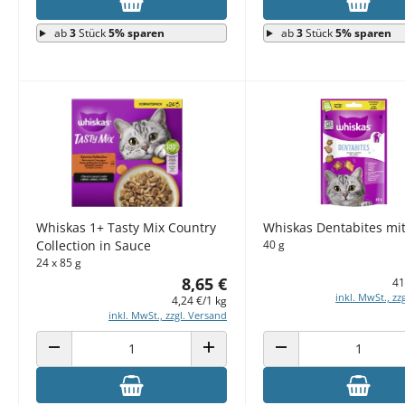
ab
3
Stück
5% sparen
ab
3
Stück
5% sparen
Whiskas 1+ Tasty Mix Country
Whiskas Dentabites mi
Collection in Sauce
40 g
24 x 85 g
8,65 €
41
inkl. MwSt., zz
4,24 €/1 kg
inkl. MwSt., zzgl. Versand
ANZAHL VERRINGERN
ANZAHL ERHÖHEN
ANZAHL VERRINGERN