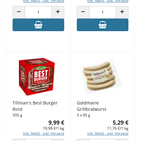
inkl. MwSt., zzgl. Versand
inkl. MwSt., zzgl. Versand
ANZAHL VERRINGERN
ANZAHL ERHÖHEN
ANZAHL VERRINGERN
ANZAHL E
Tillman's Best Burger
Goldmarie
Rind
Grillbratwurst
500 g
5 x 90 g
9,99 €
5,29 €
19,98 €/1 kg
11,76 €/1 kg
inkl. MwSt., zzgl. Versand
inkl. MwSt., zzgl. Versand