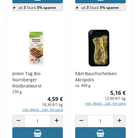
ab
3
Stück
5% sparen
ab
3
Stück
5% sparen
Jeden Tag Bio
E&H Bauchscheiben
Nürnberger
Akropolis
Rostbratwurst
ca. 400 g
250 g
5,16 €
4,59 €
12,90 €/1 kg
inkl. MwSt., zzgl. Versand
18,36 €/1 kg
inkl. MwSt., zzgl. Versand
ANZAHL VERRINGERN
ANZAHL ERHÖHEN
ANZAHL VERRINGERN
ANZAHL E