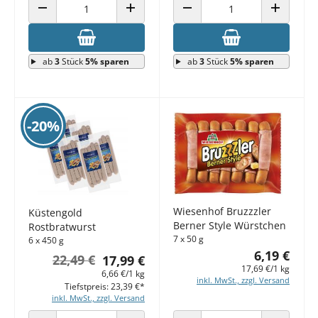
ANZAHL VERRINGERN
ANZAHL ERHÖHEN
ANZAHL VERRINGERN
ANZAHL E
ab
3
Stück
5% sparen
ab
3
Stück
5% sparen
-20%
Wiesenhof Bruzzzler
Küstengold
Berner Style Würstchen
Rostbratwurst
7 x 50 g
6 x 450 g
6,19 €
22,49 €
17,99 €
17,69 €/1 kg
6,66 €/1 kg
inkl. MwSt., zzgl. Versand
Tiefstpreis: 23,39 €*
inkl. MwSt., zzgl. Versand