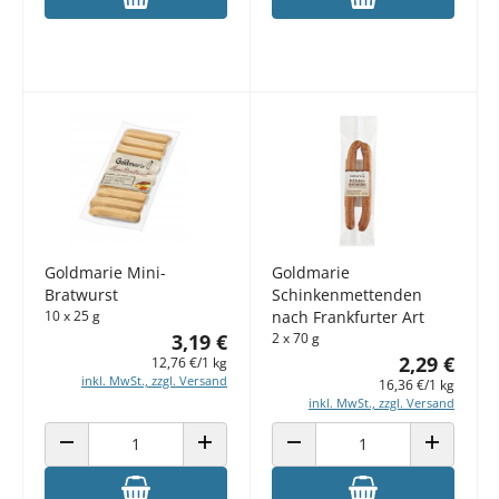
Goldmarie Mini-
Goldmarie
Bratwurst
Schinkenmettenden
10 x 25 g
nach Frankfurter Art
3,19 €
2 x 70 g
2,29 €
12,76 €/1 kg
inkl. MwSt., zzgl. Versand
16,36 €/1 kg
inkl. MwSt., zzgl. Versand
ANZAHL VERRINGERN
ANZAHL ERHÖHEN
ANZAHL VERRINGERN
ANZAHL E