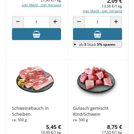
2,09 €
21,90 €/1 kg
inkl. MwSt., zzgl. Versand
13,06 €/1 kg
inkl. MwSt., zzgl. Versand
ANZAHL VERRINGERN
ANZAHL ERHÖHEN
ANZAHL VERRINGERN
ANZAHL E
ab
3
Stück
5% sparen
Schweinebauch in
Gulasch gemischt
Scheiben
Rind/Schwein
ca. 500 g
ca. 500 g
5,45 €
8,75 €
10,90 €/1 kg
17,50 €/1 kg