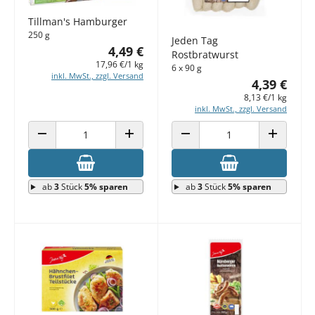
Tillman's Hamburger
250 g
Jeden Tag
4,49 €
Rostbratwurst
17,96 €/1 kg
6 x 90 g
inkl. MwSt., zzgl. Versand
4,39 €
8,13 €/1 kg
inkl. MwSt., zzgl. Versand
ANZAHL VERRINGERN
ANZAHL ERHÖHEN
ANZAHL VERRINGERN
ANZAHL E
ab
3
Stück
5% sparen
ab
3
Stück
5% sparen