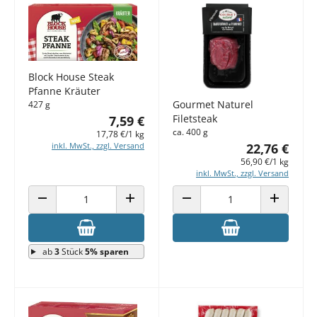
Block House Steak
Pfanne Kräuter
Gourmet Naturel
427 g
Filetsteak
7,59 €
ca. 400 g
17,78 €/1 kg
22,76 €
inkl. MwSt., zzgl. Versand
56,90 €/1 kg
inkl. MwSt., zzgl. Versand
ANZAHL VERRINGERN
ANZAHL ERHÖHEN
ANZAHL VERRINGERN
ANZAHL E
ab
3
Stück
5% sparen