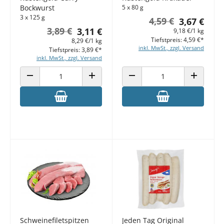
Bockwurst
5 x 80 g
3 x 125 g
4,59 €
3,67 €
3,89 €
3,11 €
9,18 €/1 kg
Tiefstpreis: 4,59 €*
8,29 €/1 kg
inkl. MwSt., zzgl. Versand
Tiefstpreis: 3,89 €*
inkl. MwSt., zzgl. Versand
ANZAHL VERRINGERN
ANZAHL ERHÖHEN
ANZAHL VERRINGERN
ANZAHL E
Schweinefiletspitzen
Jeden Tag Original