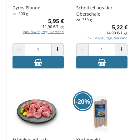
Gyros Pfanne
Schnitzel aus der
ca. 500 g
Oberschale
5,95 €
ca. 350 g
5,22 €
11,90 €/1 kg
inkl. MwSt., zzgl. Versand
14,90 €/1 kg
inkl. MwSt., zzgl. Versand
ANZAHL VERRINGERN
ANZAHL ERHÖHEN
ANZAHL VERRINGERN
ANZAHL E
-20%
Schinkengulasch
Küstengold