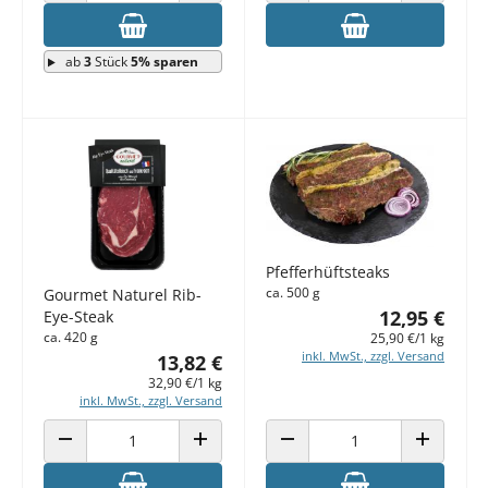
ANZAHL VERRINGERN
ANZAHL ERHÖHEN
ANZAHL VERRINGERN
ANZAHL E
ab
3
Stück
5% sparen
Pfefferhüftsteaks
ca. 500 g
Gourmet Naturel Rib-
12,95 €
Eye-Steak
ca. 420 g
25,90 €/1 kg
inkl. MwSt., zzgl. Versand
13,82 €
32,90 €/1 kg
inkl. MwSt., zzgl. Versand
ANZAHL VERRINGERN
ANZAHL ERHÖHEN
ANZAHL VERRINGERN
ANZAHL E