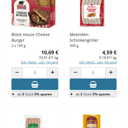
Block House Cheese
Meemken
Burger
Schinkengriller
2 x 160 g
500 g
10,69 €
4,59 €
33,41 €/1 kg
9,18 €/1 kg
inkl. MwSt., zzgl. Versand
inkl. MwSt., zzgl. Versand
ANZAHL VERRINGERN
ANZAHL ERHÖHEN
ANZAHL VERRINGERN
ANZAHL E
ab
3
Stück
5% sparen
ab
3
Stück
5% sparen