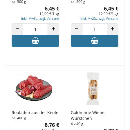
ca. 500 g
ca. 500 g
6,45 €
6,45 €
12,90 €/1 kg
12,90 €/1 kg
inkl. MwSt., zzgl. Versand
inkl. MwSt., zzgl. Versand
ANZAHL VERRINGERN
ANZAHL ERHÖHEN
ANZAHL VERRINGERN
ANZAHL E
Rouladen aus der Keule
Goldmarie Wiener
ca. 400 g
Würstchen
8,76 €
4 x 40 g