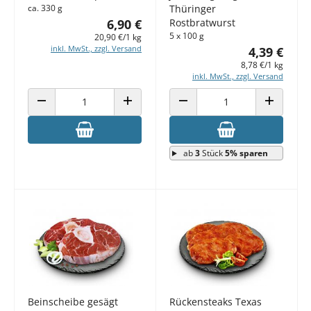
ca. 330 g
Thüringer
6,90 €
Rostbratwurst
5 x 100 g
20,90 €/1 kg
inkl. MwSt., zzgl. Versand
4,39 €
8,78 €/1 kg
inkl. MwSt., zzgl. Versand
ANZAHL VERRINGERN
ANZAHL ERHÖHEN
ANZAHL VERRINGERN
ANZAHL E
ab
3
Stück
5% sparen
Beinscheibe gesägt
Rückensteaks Texas