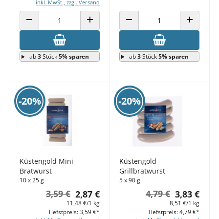
inkl. MwSt., zzgl. Versand
ANZAHL VERRINGERN
ANZAHL ERHÖHEN
ANZAHL VERRINGERN
ANZAHL E
ab
3
Stück
5% sparen
ab
3
Stück
5% sparen
-20%
-20%
Küstengold Mini
Küstengold
Bratwurst
Grillbratwurst
10 x 25 g
5 x 90 g
3,59 €
4,79 €
2,87 €
3,83 €
11,48 €/1 kg
8,51 €/1 kg
Tiefstpreis: 3,59 €*
Tiefstpreis: 4,79 €*