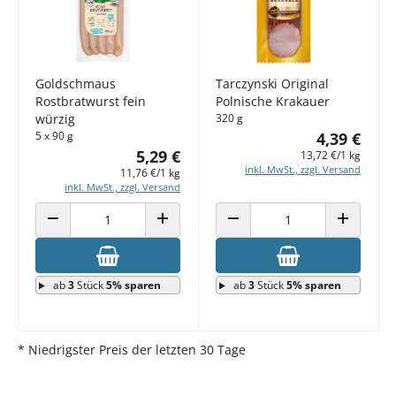
Goldschmaus
Tarczynski Original
Rostbratwurst fein
Polnische Krakauer
würzig
320 g
5 x 90 g
4,39 €
5,29 €
13,72 €/1 kg
inkl. MwSt., zzgl. Versand
11,76 €/1 kg
inkl. MwSt., zzgl. Versand
ANZAHL VERRINGERN
ANZAHL ERHÖHEN
ANZAHL VERRINGERN
ANZAHL E
ab
3
Stück
5% sparen
ab
3
Stück
5% sparen
* Niedrigster Preis der letzten 30 Tage