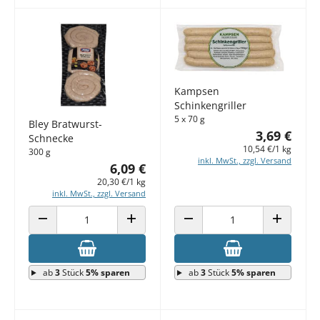
Kampsen
Schinkengriller
5 x 70 g
Bley Bratwurst-
3,69 €
Schnecke
10,54 €/1 kg
300 g
inkl. MwSt., zzgl. Versand
6,09 €
20,30 €/1 kg
inkl. MwSt., zzgl. Versand
ANZAHL VERRINGERN
ANZAHL ERHÖHEN
ANZAHL VERRINGERN
ANZAHL E
ab
3
Stück
5% sparen
ab
3
Stück
5% sparen