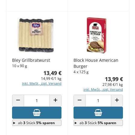
Bley Grillbratwurst
Block House American
10 x 90 g
Burger
13,49 €
4 x 125 g
13,99 €
14,99 €/1 kg
inkl. MwSt., zzgl. Versand
27,98 €/1 kg
inkl. MwSt., zzgl. Versand
ANZAHL VERRINGERN
ANZAHL ERHÖHEN
ANZAHL VERRINGERN
ANZAHL E
ab
3
Stück
5% sparen
ab
3
Stück
5% sparen