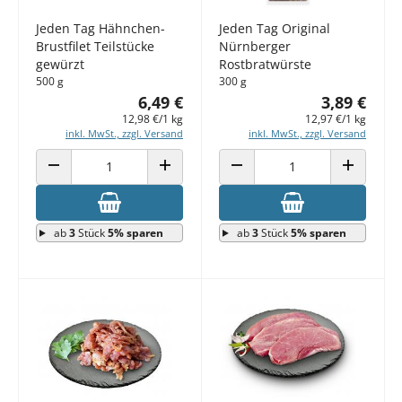
Jeden Tag Hähnchen-
Jeden Tag Original
Brustfilet Teilstücke
Nürnberger
gewürzt
Rostbratwürste
500 g
300 g
6,49 €
3,89 €
12,98 €/1 kg
12,97 €/1 kg
inkl. MwSt., zzgl. Versand
inkl. MwSt., zzgl. Versand
ANZAHL VERRINGERN
ANZAHL ERHÖHEN
ANZAHL VERRINGERN
ANZAHL E
ab
3
Stück
5% sparen
ab
3
Stück
5% sparen