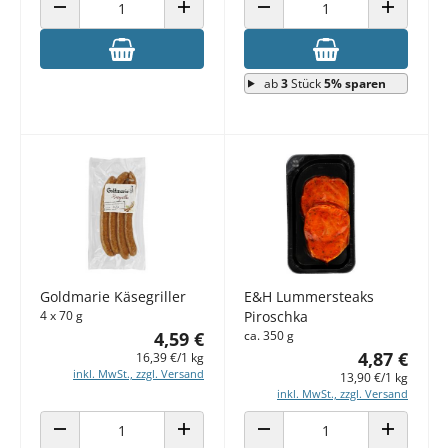
ANZAHL VERRINGERN
ANZAHL ERHÖHEN
ANZAHL VERRINGERN
ANZAHL E
ab
3
Stück
5% sparen
Goldmarie Käsegriller
E&H Lummersteaks
4 x 70 g
Piroschka
4,59 €
ca. 350 g
4,87 €
16,39 €/1 kg
inkl. MwSt., zzgl. Versand
13,90 €/1 kg
inkl. MwSt., zzgl. Versand