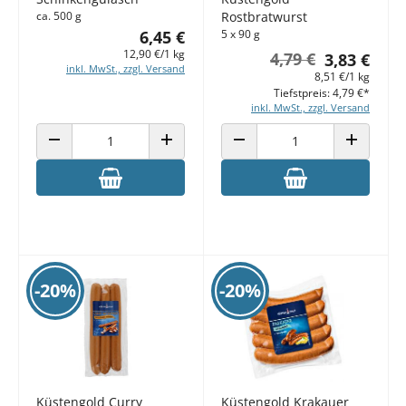
ca. 500 g
Rostbratwurst
6,45 €
5 x 90 g
12,90 €/1 kg
4,79 €
3,83 €
inkl. MwSt., zzgl. Versand
8,51 €/1 kg
Tiefstpreis: 4,79 €*
inkl. MwSt., zzgl. Versand
ANZAHL VERRINGERN
ANZAHL ERHÖHEN
ANZAHL VERRINGERN
ANZAHL E
-20%
-20%
Küstengold Curry
Küstengold Krakauer