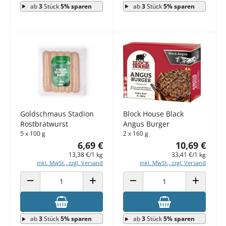
ab
3
Stück
5% sparen
ab
3
Stück
5% sparen
Goldschmaus Stadion
Block House Black
Rostbratwurst
Angus Burger
5 x 100 g
2 x 160 g
6,69 €
10,69 €
13,38 €/1 kg
33,41 €/1 kg
inkl. MwSt., zzgl. Versand
inkl. MwSt., zzgl. Versand
ANZAHL VERRINGERN
ANZAHL ERHÖHEN
ANZAHL VERRINGERN
ANZAHL E
ab
3
Stück
5% sparen
ab
3
Stück
5% sparen