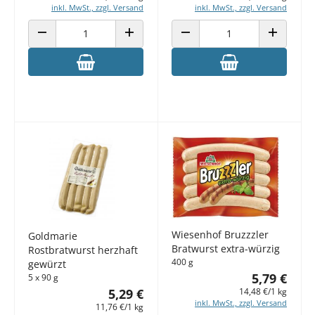
inkl. MwSt., zzgl. Versand
inkl. MwSt., zzgl. Versand
ANZAHL VERRINGERN
ANZAHL ERHÖHEN
ANZAHL VERRINGERN
ANZAHL E
Wiesenhof Bruzzzler
Goldmarie
Bratwurst extra-würzig
Rostbratwurst herzhaft
400 g
gewürzt
5,79 €
5 x 90 g
14,48 €/1 kg
5,29 €
inkl. MwSt., zzgl. Versand
11,76 €/1 kg