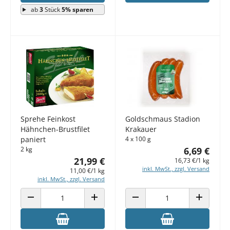
ab
3
Stück
5% sparen
Sprehe Feinkost
Goldschmaus Stadion
Hähnchen-Brustfilet
Krakauer
paniert
4 x 100 g
2 kg
6,69 €
21,99 €
16,73 €/1 kg
inkl. MwSt., zzgl. Versand
11,00 €/1 kg
inkl. MwSt., zzgl. Versand
ANZAHL VERRINGERN
ANZAHL ERHÖHEN
ANZAHL VERRINGERN
ANZAHL E