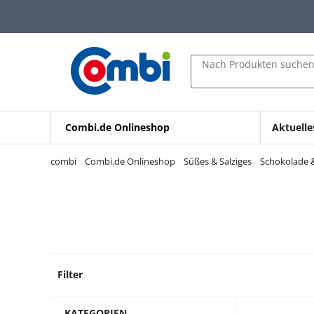
Zum Hauptinhalt springen
Zur Navigation springen
Zur Suche springen
Nach Produkten suche
Combi.de Onlineshop
Aktuelle
combi
Combi.de Onlineshop
Süßes & Salziges
Schokolade &
Filter
46 Pro
KATEGORIEN