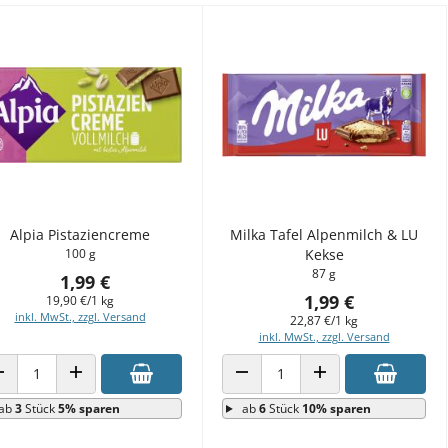
Alpia Pistaziencreme
Milka Tafel Alpenmilch & LU
100 g
Kekse
87 g
1,99 €
1,99 €
19,90 €/1 kg
inkl. MwSt., zzgl. Versand
22,87 €/1 kg
inkl. MwSt., zzgl. Versand
ANZAHL VERRINGERN
ANZAHL ERHÖHEN
ANZAHL VERRINGERN
ANZAHL ERHÖHEN
ab
3
Stück
5% sparen
ab
6
Stück
10% sparen