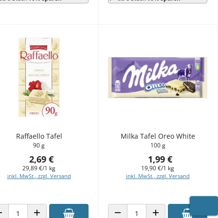
Raffaello Tafel
Milka Tafel Oreo White
90 g
100 g
2,69 €
1,99 €
29,89 €/1 kg
19,90 €/1 kg
inkl. MwSt., zzgl. Versand
inkl. MwSt., zzgl. Versand
WARE