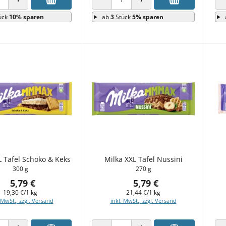
 VERRINGERN
ANZAHL ERHÖHEN
ANZAHL VERRINGERN
ANZAHL ERHÖHEN
ück
10% sparen
ab
3
Stück
5% sparen
L Tafel Schoko & Keks
Milka XXL Tafel Nussini
300 g
270 g
5,79 €
5,79 €
19,30 €/1 kg
21,44 €/1 kg
 MwSt., zzgl. Versand
inkl. MwSt., zzgl. Versand