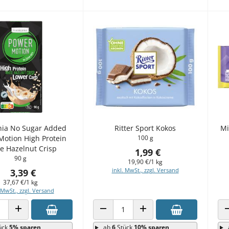
nia No Sugar Added
Ritter Sport Kokos
Mi
Motion High Protein
100 g
e Hazelnut Crisp
1,99 €
90 g
19,90 €/1 kg
inkl. MwSt., zzgl. Versand
3,39 €
37,67 €/1 kg
 MwSt., zzgl. Versand
 VERRINGERN
ANZAHL ERHÖHEN
ANZAHL VERRINGERN
ANZAHL ERHÖHEN
ück
5% sparen
ab
6
Stück
10% sparen