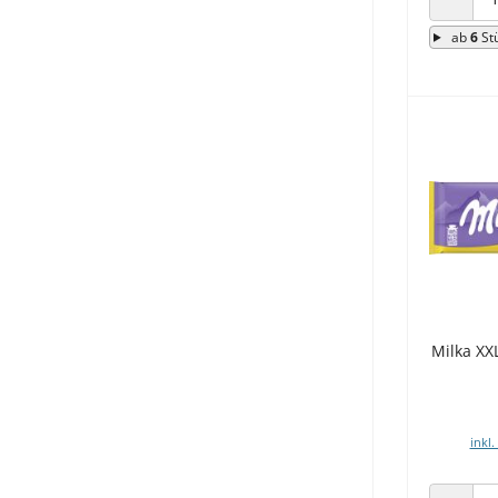
ANZAHL
ab
6
St
Milka XX
inkl.