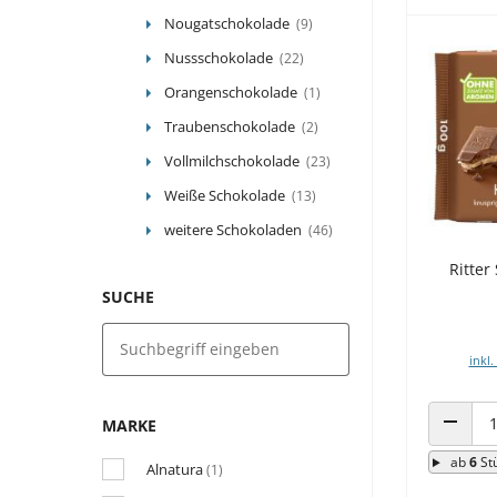
Nougatschokolade
(9)
Nussschokolade
(22)
Orangenschokolade
(1)
Traubenschokolade
(2)
Vollmilchschokolade
(23)
Weiße Schokolade
(13)
weitere Schokoladen
(46)
Ritter
SUCHE
inkl.
MARKE
ANZAHL
ab
6
St
Alnatura
(1)