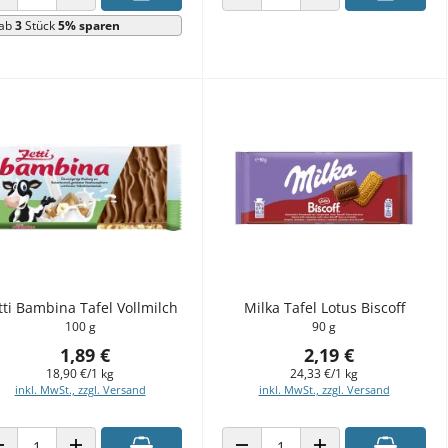
ANZAHL VERRINGERN
ANZAHL ERHÖHEN
ANZAHL VERRINGERN
ANZAHL ERHÖHEN
ab
3
Stück
5% sparen
tti Bambina Tafel Vollmilch
Milka Tafel Lotus Biscoff
100 g
90 g
1,89 €
2,19 €
18,90 €/1 kg
24,33 €/1 kg
inkl. MwSt., zzgl. Versand
inkl. MwSt., zzgl. Versand