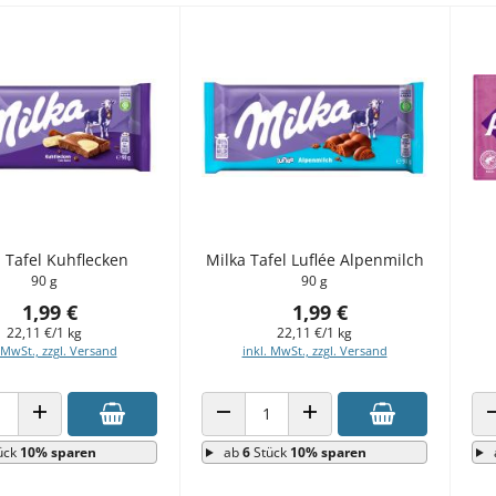
 Tafel Kuhflecken
Milka Tafel Luflée Alpenmilch
90 g
90 g
1,99 €
1,99 €
22,11 €/1 kg
22,11 €/1 kg
 MwSt., zzgl. Versand
inkl. MwSt., zzgl. Versand
 VERRINGERN
ANZAHL ERHÖHEN
ANZAHL VERRINGERN
ANZAHL ERHÖHEN
ück
10% sparen
ab
6
Stück
10% sparen