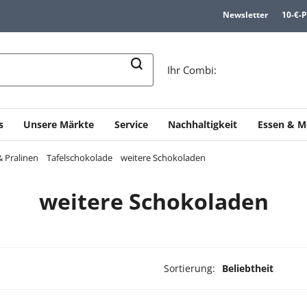
Newsletter
10-€-
n
Ihr Combi:
s
Unsere Märkte
Service
Nachhaltigkeit
Essen & M
 Pralinen
Tafelschokolade
weitere Schokoladen
weitere Schokoladen
Sortierung:
Beliebtheit
dukte ausgewählt