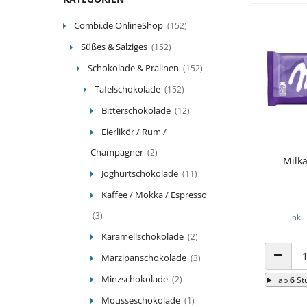
Combi.de OnlineShop
(152)
Süßes & Salziges
(152)
Schokolade & Pralinen
(152)
Tafelschokolade
(152)
Bitterschokolade
(12)
Eierlikör / Rum /
Champagner
(2)
Milka
Joghurtschokolade
(11)
Kaffee / Mokka / Espresso
(3)
inkl.
Karamellschokolade
(2)
Marzipanschokolade
(3)
ANZAHL
Minzschokolade
(2)
ab
6
St
Mousseschokolade
(1)