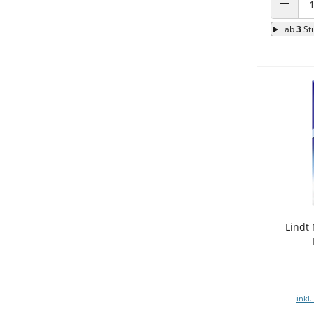
ANZAHL
ab
3
St
Lindt 
inkl.