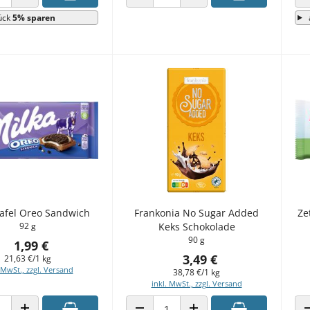
 VERRINGERN
ANZAHL ERHÖHEN
ANZAHL VERRINGERN
ANZAHL ERHÖHEN
ück
5% sparen
Tafel Oreo Sandwich
Frankonia No Sugar Added
Ze
92 g
Keks Schokolade
90 g
1,99 €
3,49 €
21,63 €/1 kg
 MwSt., zzgl. Versand
38,78 €/1 kg
inkl. MwSt., zzgl. Versand