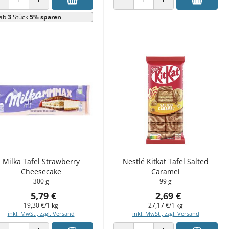
ANZAHL VERRINGERN
ANZAHL ERHÖHEN
ANZAHL VERRINGERN
ANZAHL ERHÖHEN
ab
3
Stück
5% sparen
Milka Tafel Strawberry
Nestlé Kitkat Tafel Salted
Cheesecake
Caramel
300 g
99 g
5,79 €
2,69 €
19,30 €/1 kg
27,17 €/1 kg
inkl. MwSt., zzgl. Versand
inkl. MwSt., zzgl. Versand