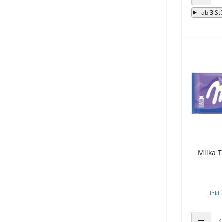
ANZAHL
ab
3
St
Milka 
inkl.