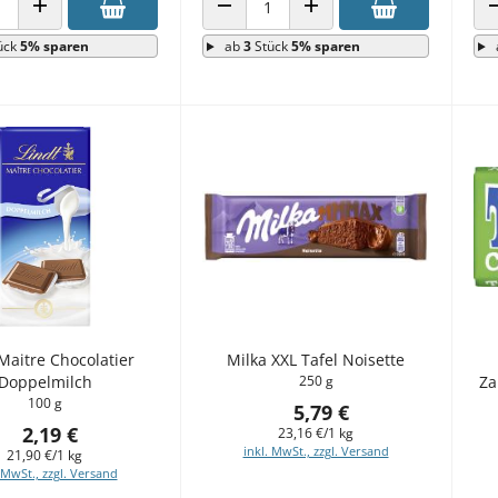
 VERRINGERN
ANZAHL ERHÖHEN
ANZAHL VERRINGERN
ANZAHL ERHÖHEN
ück
5% sparen
ab
3
Stück
5% sparen
Maitre Chocolatier
Milka XXL Tafel Noisette
Doppelmilch
250 g
Za
100 g
5,79 €
2,19 €
23,16 €/1 kg
inkl. MwSt., zzgl. Versand
21,90 €/1 kg
 MwSt., zzgl. Versand