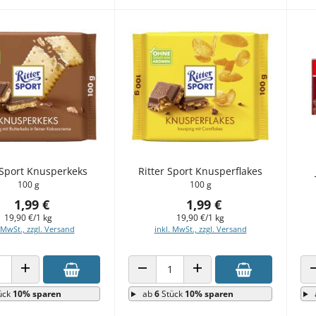
 Sport Knusperkeks
Ritter Sport Knusperflakes
100 g
100 g
1,99 €
1,99 €
19,90 €/1 kg
19,90 €/1 kg
 MwSt., zzgl. Versand
inkl. MwSt., zzgl. Versand
 VERRINGERN
ANZAHL ERHÖHEN
ANZAHL VERRINGERN
ANZAHL ERHÖHEN
ück
10% sparen
ab
6
Stück
10% sparen