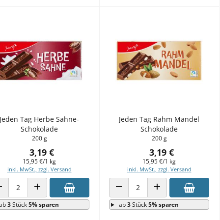
Jeden Tag Herbe Sahne-
Jeden Tag Rahm Mandel
Schokolade
Schokolade
200 g
200 g
3,19 €
3,19 €
15,95 €/1 kg
15,95 €/1 kg
inkl. MwSt., zzgl. Versand
inkl. MwSt., zzgl. Versand
ANZAHL VERRINGERN
ANZAHL ERHÖHEN
ANZAHL VERRINGERN
ANZAHL ERHÖHEN
ab
3
Stück
5% sparen
ab
3
Stück
5% sparen