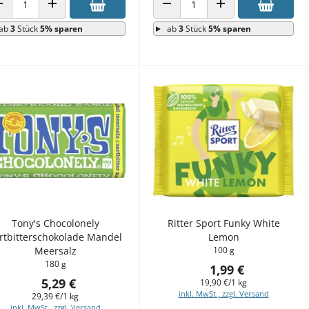
ANZAHL VERRINGERN
ANZAHL ERHÖHEN
ANZAHL VERRINGERN
ANZAHL ERHÖHEN
ab
3
Stück
5% sparen
ab
3
Stück
5% sparen
Tony's Chocolonely
Ritter Sport Funky White
rtbitterschokolade Mandel
Lemon
Meersalz
100 g
180 g
1,99 €
5,29 €
19,90 €/1 kg
inkl. MwSt., zzgl. Versand
29,39 €/1 kg
inkl. MwSt., zzgl. Versand