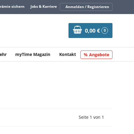
Prämie sichern
Jobs & Karriere
Anmelden / Registrieren
0,00 €
0
ehr
myTime Magazin
Kontakt
Angebote
Vorherige Seite
Nächste Seit
Seite 1 von 1