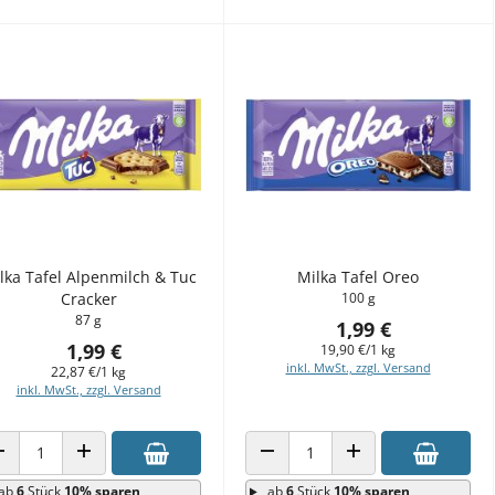
lka Tafel Alpenmilch & Tuc
Milka Tafel Oreo
Cracker
100 g
87 g
1,99 €
1,99 €
19,90 €/1 kg
inkl. MwSt., zzgl. Versand
22,87 €/1 kg
inkl. MwSt., zzgl. Versand
ANZAHL VERRINGERN
ANZAHL ERHÖHEN
ANZAHL VERRINGERN
ANZAHL ERHÖHEN
ab
6
Stück
10% sparen
ab
6
Stück
10% sparen