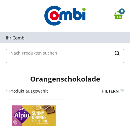
Zum Hauptinhalt springen
0
Zur Navigation springen
0,00 €
MAIN MENU
Zur Suche springen
Ihr Combi:
Nach Produkten suchen
Orangenschokolade
1
Produkt ausgewählt
FILTERN