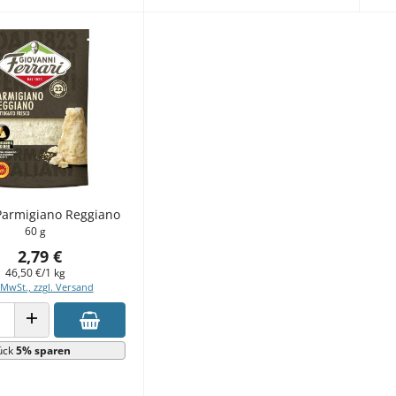
 Parmigiano Reggiano
60 g
2,79 €
46,50 €/1 kg
 MwSt., zzgl. Versand
 VERRINGERN
ANZAHL ERHÖHEN
ück
5% sparen