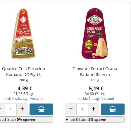
Quattro Colli Pecorino
Giovanni Ferrari Grana
Romano DOP/g.U.
Padano Riserva
200 g
150 g
4,39 €
5,19 €
21,95 €/1 kg
34,60 €/1 kg
inkl. MwSt., zzgl. Versand
inkl. MwSt., zzgl. Versand
ANZAHL VERRINGERN
ANZAHL ERHÖHEN
ANZAHL VERRINGERN
ANZAHL ERHÖHEN
ab
3
Stück
5% sparen
ab
3
Stück
5% sparen