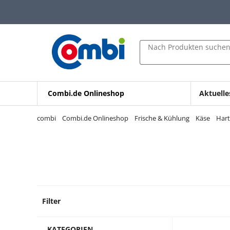
Zum Hauptinhalt springen
Zur Navigation springen
Zur Suche springen
Nach Produkten suche
Combi.de Onlineshop
Aktuelle
combi
Combi.de Onlineshop
Frische & Kühlung
Käse
Hart
Filter
5 Prod
KATEGORIEN