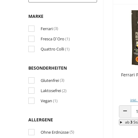
MARKE
Ferrari
(3)
Fresca D´Oro
(1)
Quattro Colli
(1)
BESONDERHEITEN
Ferrari
Glutenfrei
(3)
Laktosefrei
(2)
inkl.
Vegan
(1)
ANZAHL
ALLERGENE
ab
3
St
Ohne Erdnüsse
(5)