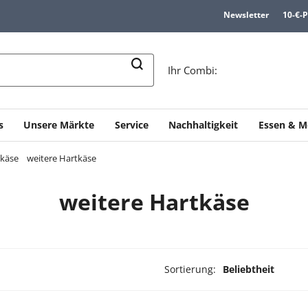
Newsletter
10-€-
n
Ihr Combi:
s
Unsere Märkte
Service
Nachhaltigkeit
Essen & M
käse
weitere Hartkäse
weitere Hartkäse
Sortierung:
Beliebtheit
ukte ausgewählt