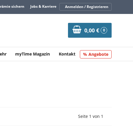
Prämie sichern
Jobs & Karriere
Anmelden / Registrieren
0,00 €
0
ehr
myTime Magazin
Kontakt
Angebote
Vorherige Seite
Nächste Seit
Seite 1 von 1