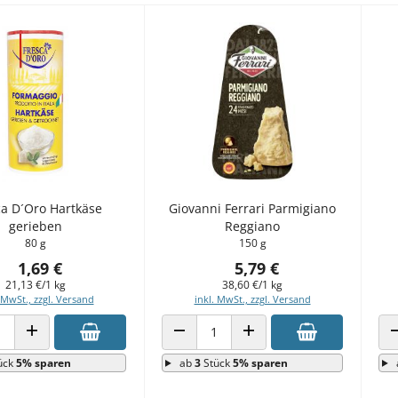
ca D´Oro Hartkäse
Giovanni Ferrari Parmigiano
gerieben
Reggiano
80 g
150 g
1,69 €
5,79 €
21,13 €/1 kg
38,60 €/1 kg
 MwSt., zzgl. Versand
inkl. MwSt., zzgl. Versand
 VERRINGERN
ANZAHL ERHÖHEN
ANZAHL VERRINGERN
ANZAHL ERHÖHEN
ück
5% sparen
ab
3
Stück
5% sparen