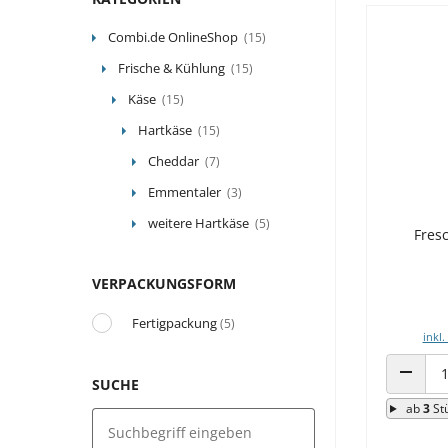
Combi.de OnlineShop
(15)
Frische & Kühlung
(15)
Käse
(15)
Hartkäse
(15)
Cheddar
(7)
Emmentaler
(3)
weitere Hartkäse
(5)
Fres
VERPACKUNGSFORM
Fertigpackung
(5)
inkl.
SUCHE
ANZAHL
ab
3
St